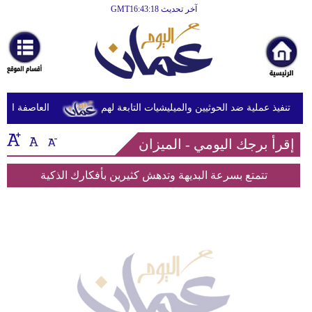
آخر تحديث GMT16:43:18
الرئيسية
أخبارعاجلة
رياضة
ثقافة
لن تنفيذ عملية ضد الحوثيين والميليشيات التابعة لهم
العاصفة الاست
إقتصاد
إقرأ برجك اليومي - الميزان
فن
تتمتع بسرعة البديهة وتدهش كثيرين بأفكارك الذكية
وموسيقى
أزياء
صحة
وتغذية
سياحة