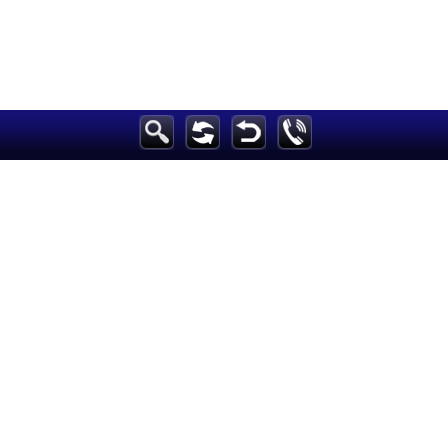
الرئيسية
أخبارعاجلة
رياضة
ثقافة
إقتصاد
فن
وموسيقى
أزياء
صحة وتغذية
سياحة وسفر
ديكور
أخبار
إعلام
تعليم
مرأة
علوم وتكنولوجيا
بيئة
مدونات
أبراج
فيديو
سيارات
Maintained and developed by Arabs Today Group SAL
جميع الحقوق محفوظة لمجموعة العرب اليوم الاعلامية 2025 ©