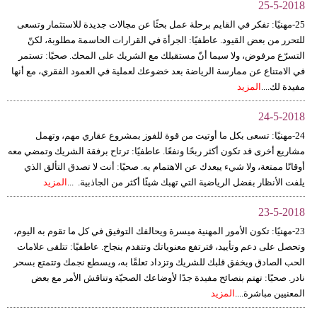
25-5-2018
25-مهنيًا: تفكر في القايم برحلة عمل بحثًا عن مجالات جديدة للاستثمار وتسعى
للتحرر من بعض القيود. عاطفيًا: الجرأة في القرارات الحاسمة مطلوبة، لكنّ
التسرّع مرفوض، ولا سيما أنّ مستقبلك مع الشريك على المحك. صحيًا: تستمر
في الامتناع عن ممارسة الرياضة بعد خضوعك لعملية في العمود الفقري، مع أنها
مفيدة لك....
المزيد
24-5-2018
24-مهنيًا: تسعى بكل ما أوتيت من قوة للفوز بمشروع عقاري مهم، وتهمل
مشاريع أخرى قد تكون أكثر ربحًا ونفعًا. عاطفيًا: ترتاح برفقة الشريك وتمضي معه
أوقاتًا ممتعة، ولا شيء يبعدك عن الاهتمام به. صحيًا: أنت لا تصدق التألق الذي
يلفت الأنظار بفضل الرياضية التي تهبك شيئًا أكثر من الجاذبية. ...
المزيد
23-5-2018
23-مهنيًا: تكون الأمور المهنية ميسرة ويحالفك التوفيق في كل ما تقوم به اليوم،
وتحصل على دعم وتأييد، فترتفع معنوياتك وتتقدم بنجاح. عاطفيًا: تتلقى علامات
الحب الصادق ويخفق قلبك للشريك وتزداد تعلقًا به، ويسطع نجمك وتتمتع بسحر
نادر. صحيًا: تهتم بنصائح مفيدة جدًا لأوضاعك الصحيّة وتناقش الأمر مع بعض
المعنيين مباشرة....
المزيد