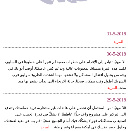
وسفر
ديكور
أخبار
31-5-2018
إعلام
...
المزيد
تعليم
30-5-2018
31-مهنيًا: تبادر إلى الإقدام على خطوات صعبة لم تتجرأ على خطوها في السابق،
مرأة
لكنك هذه المرة متسلحًا بمعنويات عالية وبدعم كبير. عاطفيًا: أوصد أبوابك في
وجه من يحاول افتعال المشاكل ولا تفتحها مهما اشتدت الظروف، وابق قرب
علوم
الشريك أطول وقت ممكن. صحيًا: حالة الارتخاء التي بدأت تشعر بها منذ
وتكنولوجيا
مدة...
المزيد
29-5-2018
بيئة
30-مهنيًا: من المحتمل أن تحصل على عائدات غير منتظرة، تزيد حماستك وتندفع
مدوَّنات
الى التركيز على مشروع واعد جدًّا. عاطفيًا: لا تشكّ في قدرة الحبيب على
استيعاب مشاكلك، فهو لا يشكّك فيك أمام الجميع. صحيًا: قم بما هو مفيد لصحتك،
أبراج
وحاول حصر نفسك في أمكنة منعزلة وغير رطبة....
المزيد