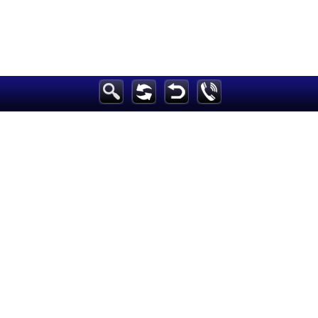
الرئيسية
أخبارعاجلة
رياضة
ثقافة
إقتصاد
فن
وموسيقى
أزياء
صحة وتغذية
سياحة وسفر
ديكور
أخبار
إعلام
تعليم
مرأة
علوم وتكنولوجيا
بيئة
مدونات
أبراج
فيديو
سيارات
Maintained and developed by Arabs Today Group SAL
جميع الحقوق محفوظة لمجموعة العرب اليوم الاعلامية 2025 ©