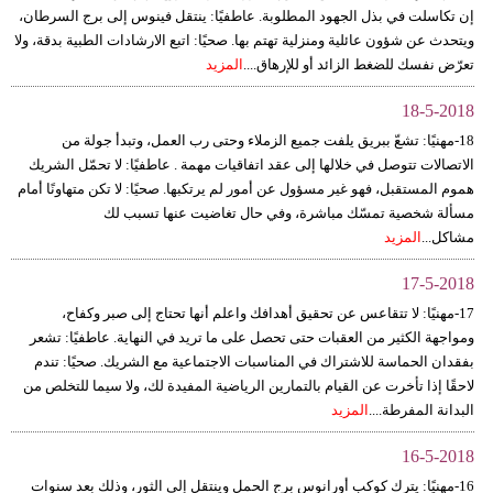
إن تكاسلت في بذل الجهود المطلوبة. عاطفيًا: ينتقل فينوس إلى برج السرطان،
ويتحدث عن شؤون عائلية ومنزلية تهتم بها. صحيًا: اتبع الارشادات الطبية بدقة، ولا
تعرّض نفسك للضغط الزائد أو للإرهاق....
المزيد
18-5-2018
18-مهنيًا: تشعّ ببريق يلفت جميع الزملاء وحتى رب العمل، وتبدأ جولة من
الاتصالات تتوصل في خلالها إلى عقد اتفاقيات مهمة . عاطفيًا: لا تحمّل الشريك
هموم المستقبل، فهو غير مسؤول عن أمور لم يرتكبها. صحيًا: لا تكن متهاونًا أمام
مسألة شخصية تمسّك مباشرة، وفي حال تغاضيت عنها تسبب لك
مشاكل...
المزيد
17-5-2018
17-مهنيًا: لا تتقاعس عن تحقيق أهدافك واعلم أنها تحتاج إلى صبر وكفاح،
ومواجهة الكثير من العقبات حتى تحصل على ما تريد في النهاية. عاطفيًا: تشعر
بفقدان الحماسة للاشتراك في المناسبات الاجتماعية مع الشريك. صحيًا: تندم
لاحقًا إذا تأخرت عن القيام بالتمارين الرياضية المفيدة لك، ولا سيما للتخلص من
البدانة المفرطة....
المزيد
16-5-2018
16-مهنيًا: يترك كوكب أورانوس برج الحمل وينتقل إلى الثور، وذلك بعد سنوات