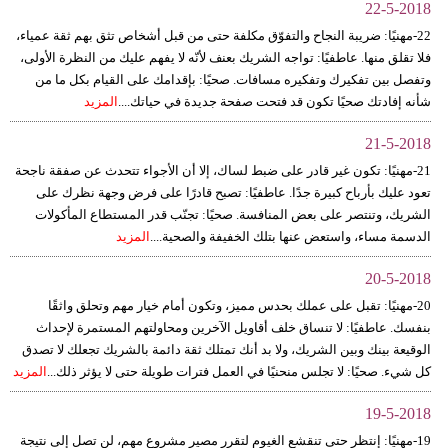
22-5-2018
22-مهنيًا: ضريبة النجاح والتفوّق مكلفة حتى من قبل أشخاص تثق بهم ثقة عمياء،
فلا تقلق منها. عاطفيًا: تواجه الشريك بعنف لأنّه لا يفهم عليك من النظرة الأولى،
وتفصل بين تفكيرك وتفكيره مسافات. صحيًا: بإقدامك على القيام بكل ما من
شأنه إفادتك صحيًا تكون قد فتحت صفحة جديدة في حياتك....
المزيد
21-5-2018
21-مهنيًا: تكون غير قادر على ضبط لساك، إلا أن الأجواء تتحدث عن صفقة ناجحة
تعود عليك بأرباح كبيرة جدًا. عاطفيًا: تصبح قادرًا على فرض وجهة نظرك على
الشريك، وتنتصر على بعض المنافسة. صحيًا: تجنّب قدر المستطاع المأكولات
الدسمة مساء، واستعض عنها بتلك الخفيفة والصحية....
المزيد
20-5-2018
20-مهنيًا: تقبل على عملك بحدس مميز، وتكون أمام خيار مهم وتحلق واثقًا
بنفسك. عاطفيًا: لا تنساق خلف أقاويل الآخرين ومحاولتهم المستمرة لإحداث
الوقيعة بينك وبين الشريك، ولا بد أنك تمتلك ثقة دائمة بالشريك تجعلك لا تصدق
كل شيء. صحيًا: لا تجلس منحنيًا في العمل فترات طويلة حتى لا يؤثر ذلك...
المزيد
19-5-2018
19-مهنيًا: إنتظر حتى تنقشع الغيوم لتقرر مصير مشروع مهم، لن تصل إلى نتيجة