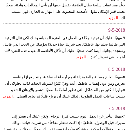
يولّد مضاعفات سلبية تطال العلاقة، يفضل حينها أن تأتي المعالجات هادئة. صحيًا:
تجنب قدر الإمكان تناول الأطعمة المحتوية على البهارات الحارة، فهي تسبب
لك...
المزيد
9-5-2018
9-مهنيًا: عليك أن تجتهد جدًا في العمل في الفترة المقبلة، وذلك لكي تنال الترقية
التي طالما تحلم بها. عاطفيًا: تجد شريك حياة جديدًا يعوّضك عن الحب الذي فاتك،
وستجده بجانبك أينما كنت. صحيًا: عليك أن تأكل الأطعمة المفيدة هذه الفترة لأنك
أهملت في تغذيتك كثيرًا....
المزيد
8-5-2018
8-مهنيًا: تعالج مسألة مالية متداخلة مع أوضاع اجتماعية، وتتخذ قرارًا وتتابعه
بحرص ومن دون إهمال. عاطفيًا: أنت وفيّ كثيرًا لشريك الحياة، لذلك تحاولان أن
تتجاوزا الكثير من المشاكل التي تظهر أمامكما. صحيًا: تشعر بالإرهاق الشديد
بسبب ساعات العمل الطويلة، لذلك عليك أن ترتاح قليلًا ثم تعاود العمل. ...
المزيد
7-5-2018
7-مهنيًا: تتأخر عن العمل اليوم بسبب كثرة الزحام، ولكن عليك أن تعتذر إلى
مديرك قبل الوصول. عاطفيًا: إذا كنت تنتظر مفاجأة من شريك حياتك، وذلك
بسبب احتفالكما بذكرى مشتركة بينكما، فسيحققها لك. صحيًا: صحتك جيدة بنسبة