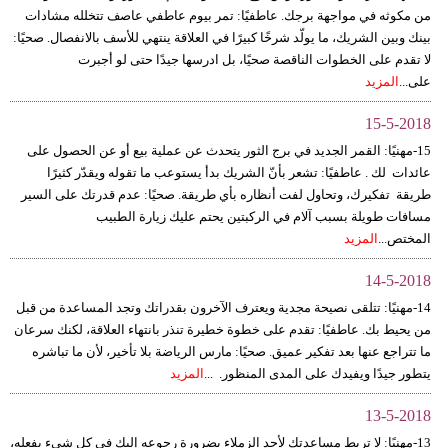
من مكوثه في مواجهة برجك. عاطفيًا: تمر بيوم عاطفي عاصف تتخلله مشادات
بينك وبين الشريك، ما يولّد شرخًا كبيرًا في العلاقة ينتهي للأسف بالانفصال. صحيًا:
لا تقدم على الخطوات الناقصة صحيًا، بل ادرسها جيدًا حتى لو أجبرت
على...
المزيد
15-5-2018
15-مهنيًا: القمر الجديد في برج الثور يتحدث عن عملية بيع أو عن الحصول على
عائدات لك . عاطفيًا: تشعر بأنّ الشريك بدأ يستوعب ما تقوله ويقدّر كثيرًا
طريقة تفكيرك، وتحاول لفت أنظاره بأي طريقة. صحيًا: عدم قدرتك على السير
مسافات طويلة بسبب آلام في الركبتين يحتم عليك زيارة الطبيب
المختص...
المزيد
14-5-2018
14-مهنيًا: تتلقى نصيحة مجدية ويعترف الآخرون بقدراتك وتجد المساعدة من قبل
من يحيط بك. عاطفيًا: تقدم على خطوة خطيرة تنذر بانتهاء العلاقة، لكنك سرعان
ما تتراجع عنها بعد تفكير عميق. صحيًا: مارس الرياضة بلا تأخير، لأن ما تباشره
يتطور جيدًا ويفيدك على المدى المنظور. ...
المزيد
13-5-2018
13-مهنيًا: لا تربط مساعدتك لأحد الزملاء بضرورة رجوعه إليك في كل شيء يفعله،