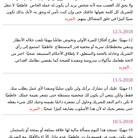
ولا يحق لك الغضب منه لأنه شخص يريد أن يكون له عمله الخاص. عاطفيًا: لا تنقل
للشريك كل كلمة تقولها عائلتك حتى وإن كنت تأمن له وتثق به، لأنك بذلك تكون
سببًا كبيرًا في خلق المشاكل بينهم...
المزيد
12-5-2018
12-مهنيًا: تطرح أفكارًا للمرة الأولى وتخوض نقاشًا مهمًا تلفت خلاله الأنظار
وتبقي مخططاتك سرية أو مخفية قدر المستطاع. عاطفيًا: استمع إلى رأي
الشريك وجادله بالحجة والمنطق، لا بإطلاق الأحكام المسبقة. صحيًا: اختر من
لائحة طعامك مأكولات مدروسة ومفيدة للصحة كما يقتضي نظامك الغذائي.
...
المزيد
11-5-2018
11-مهنيًا: عليك أن تشارك برأيك ولن تكون سلبيًا ومنفذا لأي عمل يطلب منك
فقط، ولكن ينبغي أن يكون لك شخصية مستقلة حتى تشعر بقيمة عملك. عاطفيًا:
لا تكن دائم النقد للشريك وحاول أن تشعره دائمًا بقيمته وحبك لكل شيء يفعله
حتى يشعر بحبك له لأن هذا الأسلوب يضايقه كثيرًا. صحيًا:...
المزيد
10-5-2018
10-مهنيًا: تستجد هذا اليوم مسألة مالية لها علاقة بسلفة أو بمنحة أو باستثمار،
وقد يكون بحث عن قسمة وإرث. عاطفيًا: عدم تبادل الآراء والأفكار مع الشريك