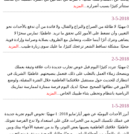
ستتأثر كثيرًا بسبب أضراره....
المزيد
3-5-2018
3-مهنيًا: لا طائلة من الصراع والنزاع والقتال، ولا فائدة من أن تدفع بالأحداث نحو
التغيير، وأن تضغط على الأمور لكي تحقق ما تريد. عاطفيًا: تمارس سحرًا لا
يضاهى وتترك أثرًا أينما حللت، وتتعامل مع الظروف بصلابة وصرامة وإرادة قوية.
صحيًا: مشكلة تساقط الشعر تزعجك كثيرًا، ما عليك سوى زيارة طبيب...
المزيد
2-5-2018
2-مهنيًا: تتردد كثيرًا اليوم قبل خوض تجارب جديدة ذات علاقة وثيقة بعملك
وينصحك زملاء العمل بالتغلب على ذلك، فتعمل بنصيحتهم. عاطفيًا: الشريك في
انتظارك للحديث حول مستقبل علاقتكما العاطفية خلال الفترة المقبلة، ولوضع
الأمور في نطاقها الصحيح. صحيًا: لديك اليوم فرصة ممتازة لممارسة تمارينك
الرياضية بانتظام وتحظى بثناء طبيبك الخاص....
المزيد
1-5-2018
أبرز الأحداث اليوميّة عن شهر أيار/مايو 2018: 1-مهنيًا: تخوض اليوم تجربة جديدة
في عملك تكسبك المزيد من الخبرات، فكن على استعداد ولا تدع الفرصة تفوتك.
عاطفيًا: علاقتك العاطفية يصيبها بعض التوتر، ولا بد من تصفية الأجواء بينك وبين
الشريك والتعلّم من أخطاء الماضي. صحيًا: حالتك الصحية مستقرة ونصائح من