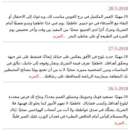
فيديو
28-5-2018
29-مهنيًا: القمر المكتمل في برج القوس مناسب لك، ويدعوك إلى الاحتفال أو
سيارات
البقاء مع الأصدقاء في جو حميم. عاطفيًا: يوم غني جدًا عاطفيا وتبدو ضعيفًا أمام
الشريك وتترك أثرًا لدى الجميع. صحيًا: من المفيد بين وقت وآخر تخصيص يوم
للتنزه في الطبيعة أو على شاطئ البحر. ...
المزيد
27-5-2018
28-مهنيًا: جديد يلوح في الأفق ينعكس على حياتك إيجابًا، فتنشط على غير جبهة
وتحقّق أهدافك. عاطفيًا: تعرف قيمة الشريك وتقدّر وقوفه إلى جانبك، تتألق في
المناسبات وتبرز كشخصية مميزة. صحيًا: لا بد من أن تقتنع يومًا بنصائح المحيطين
بك المتعلقة بممارسة الرياضة للمحافظة على رشاقتك. ...
المزيد
26-5-2018
26-مهنيًا: تستعيد قوتك وحيويتك وتتسلق القمم مجددًا، وتتاح لك فرص متعددة
لبلوغ أهدافك وكسب قضاياك. عاطفيًا: لا تفهم الأمور كما يحلو لك فهمها، فلا
الشريك يشكّك في صدق عواطفك ولا أنت من أصحاب الهواجس. صحيًا: إياك
والاستسلام لليأس أمام التناقص البطيء في فقدان الوزن،عليك الصبر قليلًا.
...
المزيد