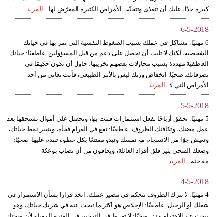
كبيرة جدًا، عليك أن تتغذى وتتجنّب الأمراض الكثيرة المعرّض لها....
المزيد
6-5-2018
6-مهنيًا: مشاكل في عملك بسبب الضغوط النفسية التي تمر بها في حياتك
الشخصية، لكنك لا تلبث أن تحصل على دعم من قبل المسؤولين. عاطفيًا: حياتك
العاطفية مهددة بسبب محاولات بعضهم تخريبها، حاول أن تكون حكيمًا فى
تصرفاتك. صحيًا: انخفاض وزنك ليس بالأمر الطبيعي، فأنت تعاني من أحد
الأمراض التي لا...
المزيد
5-5-2018
5-مهنيًا: تحقق أرباحًا بفعل استثمارات قمت بها، وتحصل على أموال تستحقها بعد
عمل مضنك، وتكافئك الظروف. عاطفيًا: تقع في الغرام فجأة، ويتغير نمط حياتك،
وتعيش جوًا من الانسجام مع نفسك وتبدو مقتنعًا بكل خطوة تقدم عليها. صحيًا:
وضعك الصحي يثير قلق أفراد العائلة، ويخافون من أن تصاب بوعكة
مفاجئة....
المزيد
4-5-2018
4-مهنيًا: لا تترك الظروف تتحكم في مصير عملك، اتخذ قرارا بشأن الاستمرار فى
شغلك أو الرحيل. عاطفيًا: الإخلاص هو أكثر ما تبحث عنه في شريك حياتك، وهو
يبحث عن الاهتمام منك. صحيًا: لا تفرط في التدخين في الفترة المقبلة لأن صحتك