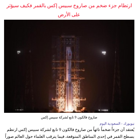
ارتطام جزء ضخم من صاروخ سبيس إكس بالقمر فكيف سيؤثر
على الأرض
صاروخ فالكون 9 تابع لشركة سبيس إكس
نيويورك - السعودية اليوم
يُعتقد أن جزءاً ضخماً تائهاً من صاروخ فالكون 9 تابع لشركة سبيس إكس ارتطم
بسطح القمر في إحدى المناطق المتوقعة، فيما يترقب العلماء حول العالم صوراً