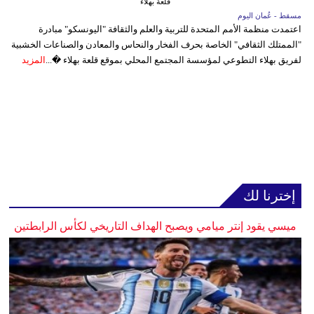
قلعة بهلاء
مسقط - عُمان اليوم
اعتمدت منظمة الأمم المتحدة للتربية والعلم والثقافة "اليونسكو" مبادرة
"الممتلك الثقافي" الخاصة بحرف الفخار والنحاس والمعادن والصناعات الخشبية
لفريق بهلاء التطوعي لمؤسسة المجتمع المحلي بموقع قلعة بهلاء �...
المزيد
إخترنا لك
ميسي يقود إنتر ميامي ويصبح الهداف التاريخي لكأس الرابطتين