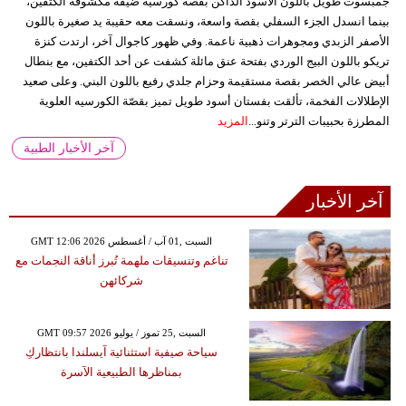
جمبسوت طويل باللون الأسود الداكن بقصة كورسيه ضيقة مكشوفة الكتفين،
بينما انسدل الجزء السفلي بقصة واسعة، ونسقت معه حقيبة يد صغيرة باللون
الأصفر الزبدي ومجوهرات ذهبية ناعمة. وفي ظهور كاجوال آخر، ارتدت كنزة
تريكو باللون البيج الوردي بفتحة عنق مائلة كشفت عن أحد الكتفين، مع بنطال
أبيض عالي الخصر بقصة مستقيمة وحزام جلدي رفيع باللون البني. وعلى صعيد
الإطلالات الفخمة، تألقت بفستان أسود طويل تميز بقصّة الكورسيه العلوية
المطرزة بحبيبات الترتر وتنو...
المزيد
آخر الأخبار الطبية
آخر الأخبار
GMT 12:06 2026 السبت ,01 آب / أغسطس
تناغم وتنسيقات ملهمة تُبرز أناقة النجمات مع
شركائهن
GMT 09:57 2026 السبت ,25 تموز / يوليو
سياحة صيفية استثنائية آيسلندا بانتظاركِ
بمناظرها الطبيعية الآسرة