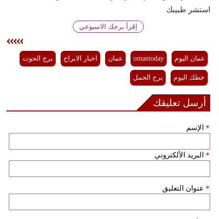
استشر طبيبك
فيديو
إقرأ برجك الاسبوعي
سيارات
عمان اليوم
omantoday
عمان
اخبار الابراج
برج الحوت
حظك اليوم
برج الحمل
أرسل تعليقك
*
الإسم
*
البريد الألكتروني
*
عنوان التعليق