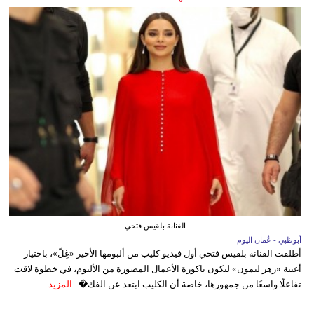
الفنانة بلقيس فتحي
أبوظبي - عُمان اليوم
أطلقت الفنانة بلقيس فتحي أول فيديو كليب من ألبومها الأخير «غِلّ»، باختيار
أغنية «زهر ليمون» لتكون باكورة الأعمال المصورة من الألبوم، في خطوة لاقت
تفاعلًا واسعًا من جمهورها، خاصة أن الكليب ابتعد عن الفك�...
المزيد