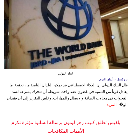
البنك الدولي
بروكسل - عُمان اليوم
قال البنك الدولي إن الذكاء الاصطناعي قد يمكن البلدان النامية من تحقيق ما
يعادل قرناً من التنمية في غضون عقد واحد، شريطة أن تتحرك بسرعة لسد
الفجوات في مجالات الطاقة والاتصال والمهارات. وخلص التقرير إلى أن فقدان
الو�...
المزيد
بلقيس تطلق كليب زهر ليمون برسالة إنسانية مؤثرة تكرم
الأمهات المكافحات