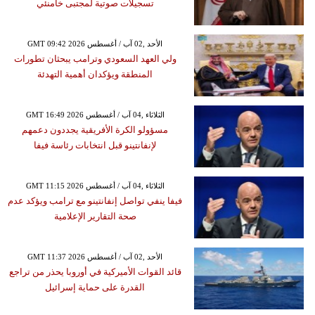
تسجيلات صوتية لمجتبى خامنئي
GMT 09:42 2026 الأحد ,02 آب / أغسطس
ولي العهد السعودي وترامب يبحثان تطورات
المنطقة ويؤكدان أهمية التهدئة
GMT 16:49 2026 الثلاثاء ,04 آب / أغسطس
مسؤولو الكرة الأفريقية يجددون دعمهم
لإنفانتينو قبل انتخابات رئاسة فيفا
GMT 11:15 2026 الثلاثاء ,04 آب / أغسطس
فيفا ينفي تواصل إنفانتينو مع ترامب ويؤكد عدم
صحة التقارير الإعلامية
GMT 11:37 2026 الأحد ,02 آب / أغسطس
قائد القوات الأميركية في أوروبا يحذر من تراجع
القدرة على حماية إسرائيل