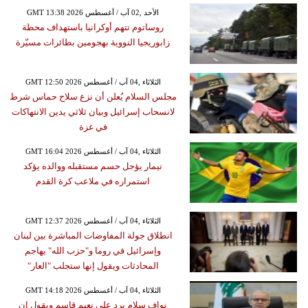
GMT 13:38 2026 الأحد ,02 آب / أغسطس
روساتوم تتهم أوكرانيا باستهداف محطة
زابوريجيا النووية بهجومين بطائرات مسيّرة
GMT 12:50 2026 الثلاثاء ,04 آب / أغسطس
مجلس السلام يُعلن أن نزع سلاح حماس شرط
لانسحاب إسرائيل وبيان ثلاثي يدين الانتهاكات
في غزة
GMT 16:04 2026 الثلاثاء ,04 آب / أغسطس
نيمار يؤجل حسم مستقبله ووالده يؤكد
استمراره في ملاعب كرة القدم
GMT 12:37 2026 الثلاثاء ,04 آب / أغسطس
انطلاق جولة المفاوضات المباشرة بين لبنان
وإسرائيل في روما و"حزب الله" يهاجم
المحادثات ويقول إنها ستجلب "العار"
GMT 14:18 2026 الثلاثاء ,04 آب / أغسطس
نواف سلام يرد على نعيم قاسم ويقول إن