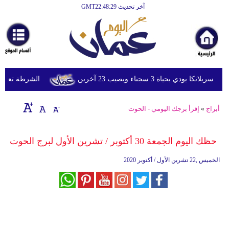
آخر تحديث GMT22:48:29
الرئيسية
أخبارعاجلة
رياضة
ثقافة
ي بحياة 3 سجناء ويصيب 23 آخرين
الشرطة تعتقل إمر
إقتصاد
أبراج
»
إقرأ برجك اليومي - الحوت
فن
وموسيقى
حظك اليوم الجمعة 30 أكتوبر / تشرين الأول لبرج الحوت
أزياء
الخميس ,22 تشرين الأول / أكتوبر 2020
صحة
وتغذية
سياحة