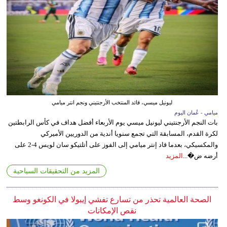
ليونيل ميسي، قائد المنتخب الأرجنتيني ونجم انتر ميامي
ميامي - عُمان اليوم
بات النجم الأرجنتيني ليونيل ميسي يوم الأربعاء أفضل هداف في كأس الرابطتين
لكرة القدم، المسابقة التي تجمع سنويا أندية من الدوريين الأميركي
والمكسيكي، بعدما قاد إنتر ميامي إلى الفوز على أتلتيكو سان لويس 4-2 على
أرضه ض�...
المزيد
المزيد من التحقيقات السياحية
الصحة العالمية تحذر من تسارع تفشي إيبولا في الكونغو وسط
نقص الإمكانات