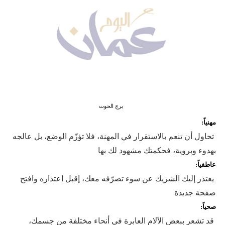
وسفر
ديكور
أخبار
إعلام
تعليم
برج الحوت
مرأة
مهنياً:
تحاول أن تنعم بالاستقرار في المهنة، فلا تؤزّم الوضع، بل عالجه
علوم
بهدوء وبروية، فحكمتك مشهود لك بها
وتكنولوجيا
عاطفياً:
بيئة
يعتذر إليك الشريك عن سوء تصرّفه معك، إقبل اعتذاره وافتح
صفحة جديدة
مدوَّنات
صحياً:
أبراج
قد تشعر ببعض الآلام العابرة في أنحاء مختلفة من جسمك،