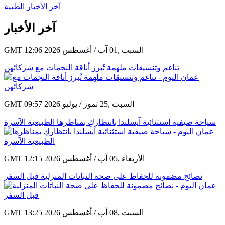
آخر الأخبار الطبية
آخر الأخبار
GMT 12:06 2026 السبت ,01 آب / أغسطس
تناغم وتنسيقات ملهمة تُبرز أناقة النجمات مع شركائهن
GMT 09:57 2026 السبت ,25 تموز / يوليو
سياحة صيفية استثنائية آيسلندا بانتظاركِ بمناظرها الطبيعية الآسرة
GMT 12:15 2026 الأربعاء ,05 آب / أغسطس
نصائح مضمونة للحفاظ على صحة النباتات المنزلية قبل السفر
GMT 13:25 2026 السبت ,08 آب / أغسطس