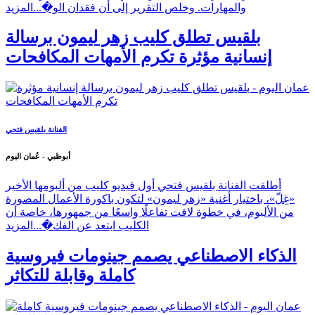
والمهارات. وخلص التقرير إلى أن فقدان الو�...
المزيد
بلقيس تطلق كليب زهر ليمون برسالة
إنسانية مؤثرة تكرم الأمهات المكافحات
الفنانة بلقيس فتحي
أبوظبي - عُمان اليوم
أطلقت الفنانة بلقيس فتحي أول فيديو كليب من ألبومها الأخير
«غِلّ»، باختيار أغنية «زهر ليمون» لتكون باكورة الأعمال المصورة
من الألبوم، في خطوة لاقت تفاعلًا واسعًا من جمهورها، خاصة أن
الكليب ابتعد عن الفك�...
المزيد
الذكاء الاصطناعي يصمم جينومات فيروسية
كاملة وقابلة للتكاثر