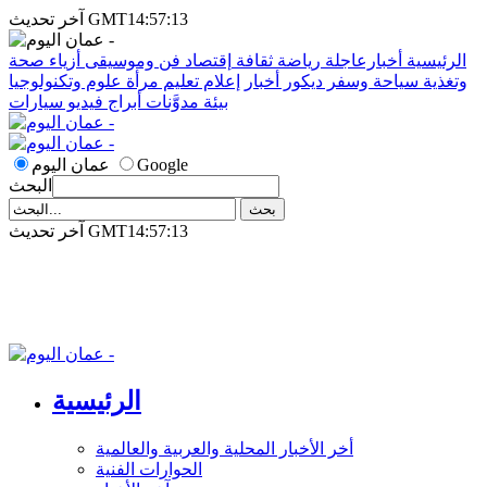
آخر تحديث GMT14:57:13
الرئيسية
أخبارعاجلة
رياضة
ثقافة
إقتصاد
فن وموسيقى
أزياء
صحة
وتغذية
سياحة وسفر
ديكور
أخبار
إعلام
تعليم
مرأة
علوم وتكنولوجيا
بيئة
مدوَّنات
أبراج
فيديو
سيارات
Google
عمان اليوم
البحث
آخر تحديث GMT14:57:13
الرئيسية
أخر الأخبار المحلية والعربية والعالمية
الحوارات الفنية