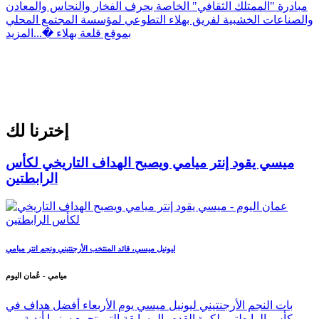
مبادرة "الممتلك الثقافي" الخاصة بحرف الفخار والنحاس والمعادن
والصناعات الخشبية لفريق بهلاء التطوعي لمؤسسة المجتمع المحلي
بموقع قلعة بهلاء �...
المزيد
إخترنا لك
ميسي يقود إنتر ميامي ويصبح الهداف التاريخي لكأس
الرابطتين
ليونيل ميسي، قائد المنتخب الأرجنتيني ونجم انتر ميامي
ميامي - عُمان اليوم
بات النجم الأرجنتيني ليونيل ميسي يوم الأربعاء أفضل هداف في
كأس الرابطتين لكرة القدم، المسابقة التي تجمع سنويا أندية من