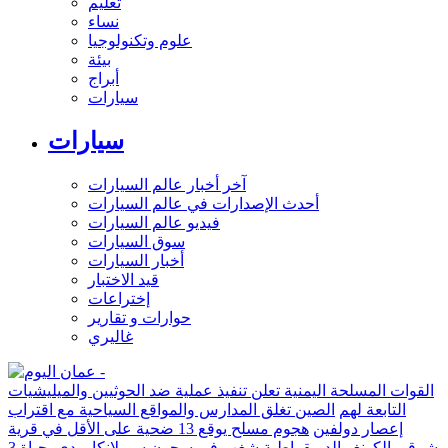
تعليم
نساء
علوم وتكنولوجيا
بيئة
أبراج
سيارات
سيارات
آخر أخبار عالم السيارات
أحدث الإصدارات في عالم السيارات
فيديو عالم السيارات
سوق السيارات
أخبار السيارات
قيد الاختبار
إختراعات
حوارات و تقارير
غاليري
القوات المسلحة اليمنية تعلن تنفيذ عملية ضد الحوثيين والميليشيات
التابعة لهم
الصين تغلق المدارس والمواقع السياحية مع اقتراب
إعصار دولفين
هجوم مسلح يوقع 13 ضحية على الأقل في قرية
شرقي الكونغو الديمقراطية
شغب في سجون سريلانكا يودي بحياة 3