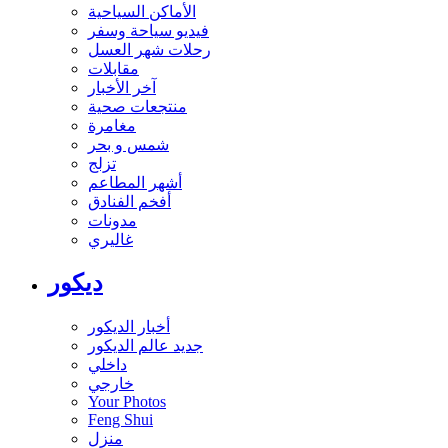
الأماكن السياحية
فيديو سياحة وسفر
رحلات شهر العسل
مقابلات
آخر الأخبار
منتجعات صحية
مغامرة
شمس و بحر
تزلج
أشهر المطاعم
أفخم الفنادق
مدونات
غاليري
ديكور
أخبار الديكور
جديد عالم الديكور
داخلي
خارجي
Your Photos
Feng Shui
منزل