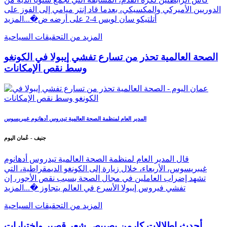
الدوريين الأميركي والمكسيكي، بعدما قاد إنتر ميامي إلى الفوز على
أتلتيكو سان لويس 4-2 على أرضه ض�...
المزيد
المزيد من التحقيقات السياحية
الصحة العالمية تحذر من تسارع تفشي إيبولا في الكونغو
وسط نقص الإمكانات
المدير العام لمنظمة الصحة العالمية تيدروس أدهانوم غيبريسوس
جنيف - عُمان اليوم
قال المدير العام لمنظمة الصحة العالمية تيدروس أدهانوم
غيبريسوس، الأربعاء، خلال زيارة إلى الكونغو الديمقراطية، التي
تشهد إضراب العاملين في مجال الصحة بسبب نقص الأجور، إن
تفشي فيروس إيبولا الأسرع في العالم يتجاوز �...
المزيد
المزيد من التحقيقات السياحية
أحدث إطلالات كارمن بصيبص شعر قصير واختيارات