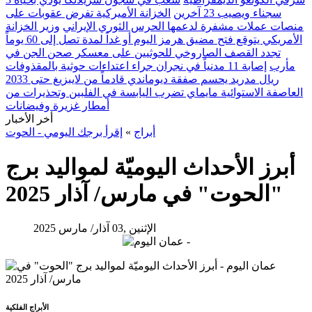
سجناء ويصيب 23 آخرين
الخزانة الأميركية تفرض عقوبات على
منصات عملات مشفرة لدعمها الحرس الثوري الإيراني
وزير الخزانة
الأمريكي يتوقع فتح مضيق هرمز اليوم أو غداً لمدة تصل إلى 60 يوماً
تجدد القصف الصاروخي للحوثيين على معسكر صحن الجن في
مأرب
إصابة 11 مدنياً في نجران جراء اعتداءات حوثية بالمقذوفات
ريال مدريد يحسم صفقة ديوماندي قادماً من لايبزيغ حتى 2033
العاصفة الاستوائية مايماي تضرب اليابسة في الفلبين وتحذيرات من
أمطار غزيرة وفيضانات
أخر الأخبار
أبراج
»
إقرأ برجك اليومي - الحوت
أبرز الأحداث اليوميّة لمواليد برج
"الحوت" في مارس/ آذار 2025
الإثنين ,03 آذار/ مارس 2025
الأبراج الفلكية