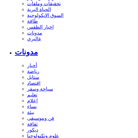
تحقيقات وملفات
الحياة البرية
السوق الإيكولوجية
طاقة
اخبار الطقس
مدونات
غاليري
مدونات
أخبار
رياضة
ستايل
اقتصاد
سياحة وسفر
تعليم
إعلام
نساء
بيئة
فن وموسيقى
ثقافة
ديكور
علوم وتكنولوجيا