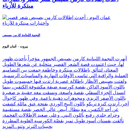
مبتكرة للأزياء
النجمة اللبنانية كارمن بصيبص
بيروت - عُمان اليوم
أبهرت النجمة اللبنانية كارمن بصيبص الجمهور مؤخراً بأحدث ظهور
لها، حيث اعتمدت قصة الشعر القصير متخلية عن شعرها الطويل
المعتاد، لتتألق بإطلالات مبتكرة وخاطفة جمعت بين التصاميم
العملية والراقية التي تناسب الأوقات النهارية والمناسبات الرسمية.
ولفتت بصيبص الأنظار بإطلالة عصرية ارتدت فيها جمبسوت طويل
باللون الأسود الداكن بقصة كورسيه ضيقة مكشوفة الكتفين، بينما
انسدل الجزء السفلي بقصة واسعة، ونسقت معه حقيبة يد صغيرة
باللون الأصفر الزبدي ومجوهرات ذهبية ناعمة. وفي ظهور كاجوال
آخر، ارتدت كنزة تريكو باللون البيج الوردي بفتحة عنق مائلة كشفت
عن أحد الكتفين، مع بنطال أبيض عالي الخصر بقصة مستقيمة
وحزام جلدي رفيع باللون البني. وعلى صعيد الإطلالات الفخمة،
تألقت بفستان أسود طويل تميز بقصّة الكورسيه العلوية المطرزة
بحبيبات الترتر وتنو...
المزيد