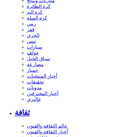
مباريات ونتائج
كرة الطائرة
كرة اليد
كرة السلة
رمي
قفز
الجري
تنس
سيارات
غولف
سباق الخيل
مصارعة
جمباز
أخبار المنتخبات
تحقيقات
مدونات
أخبار المحترفين
غاليري
ثقافة
عالم الثقافة والفنون
أخبار الثقافة والفنون