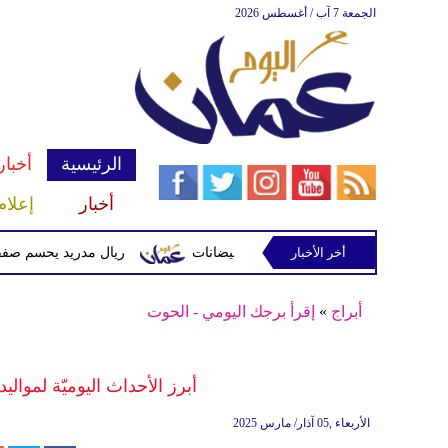
الجمعة 7 آب / أغسطس 2026
الرئيسية
أخبار
أخبار
إعلام
أخر الأخبار
وتحذيرات من أمطار غزيرة وفيضانات
ريال مدريد يحسم صفقة ديوماندي ق
أبراج
»
إقرأ برجك اليومي - الحوت
أبرز الأحداث اليوميّة لمواليد
الأربعاء ,05 آذار/ مارس 2025