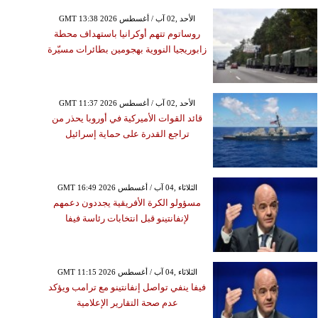
GMT 13:38 2026 الأحد ,02 آب / أغسطس
روساتوم تتهم أوكرانيا باستهداف محطة
زابوريجيا النووية بهجومين بطائرات مسيّرة
GMT 11:37 2026 الأحد ,02 آب / أغسطس
قائد القوات الأميركية في أوروبا يحذر من
تراجع القدرة على حماية إسرائيل
GMT 16:49 2026 الثلاثاء ,04 آب / أغسطس
مسؤولو الكرة الأفريقية يجددون دعمهم
لإنفانتينو قبل انتخابات رئاسة فيفا
GMT 11:15 2026 الثلاثاء ,04 آب / أغسطس
فيفا ينفي تواصل إنفانتينو مع ترامب ويؤكد
عدم صحة التقارير الإعلامية