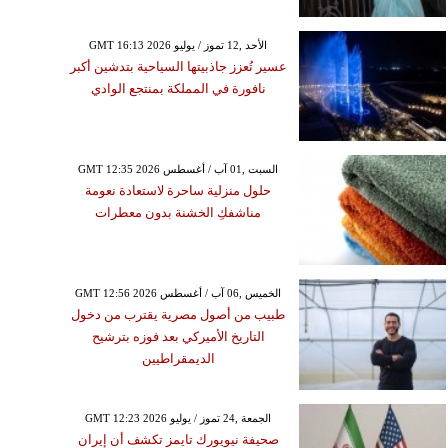
GMT 16:13 2026 الأحد ,12 تموز / يوليو
عسير تُعزز جاذبيتها السياحية بتدشين أكبر
نافورة في المملكة بمنتجع الوادي
GMT 12:35 2026 السبت ,01 آب / أغسطس
حلول منزلية ساحرة لاستعادة نعومة
مناشفكِ الخشنة بدون معطرات
GMT 12:56 2026 الخميس ,06 آب / أغسطس
طبيب من أصول مصرية يقترب من دخول
التاريخ الأميركي بعد فوزه بترشيح
الديمقراطيين
GMT 12:23 2026 الجمعة ,24 تموز / يوليو
صحيفة نيويورك تايمز تكشف أن إيران