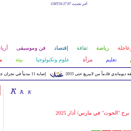
آخر تحديث GMT16:27:07
عاجلة
رياضة
ثقافة
إقتصاد
فن وموسيقى
أزياء
تعليم
مرأة
علوم وتكنولوجيا
بيئة
م
ادماً من لايبزيغ حتى 2033
إصابة 11 مدنياً في نجران جراء اعتداءات حوثية بالمقذوفات
 برج "الحوت" في مارس/ آذار 2025