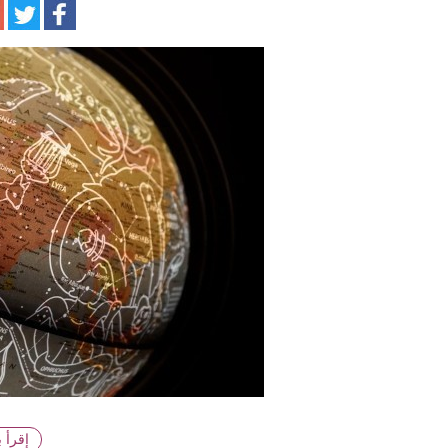
ا
إقرأ 