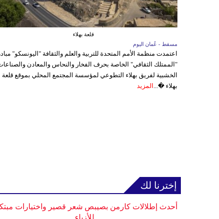
قلعة بهلاء
مسقط - عُمان اليوم
اعتمدت منظمة الأمم المتحدة للتربية والعلم والثقافة "اليونسكو" مباد
"الممتلك الثقافي" الخاصة بحرف الفخار والنحاس والمعادن والصناعات
الخشبية لفريق بهلاء التطوعي لمؤسسة المجتمع المحلي بموقع قلعة
بهلاء �...
المزيد
إخترنا لك
أحدث إطلالات كارمن بصيبص شعر قصير واختيارات مبتك
للأزياء