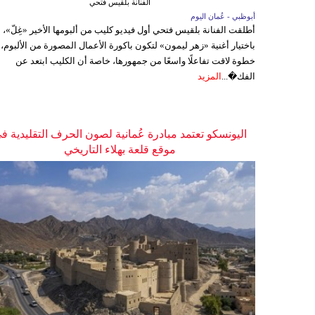
الفنانة بلقيس فتحي
أبوظبي - عُمان اليوم
أطلقت الفنانة بلقيس فتحي أول فيديو كليب من ألبومها الأخير «غِلّ»،
باختيار أغنية «زهر ليمون» لتكون باكورة الأعمال المصورة من الألبوم،
خطوة لاقت تفاعلًا واسعًا من جمهورها، خاصة أن الكليب ابتعد عن
الفك�...
المزيد
اليونسكو تعتمد مبادرة عُمانية لصون الحرف التقليدية ف
موقع قلعة بهلاء التاريخي