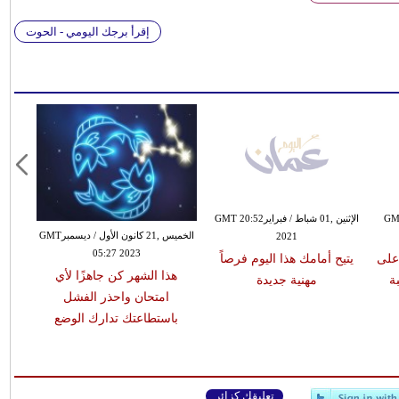
إقرأ برجك اليومي - الحوت
كانون الأول / ديسمبرGMT
الإثنين ,01 شباط / فبرايرGMT 20:52
الخميس ,21 كانون الأول / ديسمبرGMT
2021
05:27 2023
على
يتيح أمامك هذا اليوم فرصاً
هذا الشهر كن جاهزًا لأي
ة
مهنية جديدة
امتحان واحذر الفشل
باستطاعتك تدارك الوضع
تعليقك كزائر