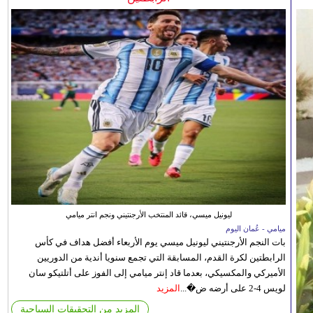
ليونيل ميسي، قائد المنتخب الأرجنتيني ونجم انتر ميامي
ميامي - عُمان اليوم
بات النجم الأرجنتيني ليونيل ميسي يوم الأربعاء أفضل هداف في كأس
الرابطتين لكرة القدم، المسابقة التي تجمع سنويا أندية من الدوريين
الأميركي والمكسيكي، بعدما قاد إنتر ميامي إلى الفوز على أتلتيكو سان
لويس 4-2 على أرضه ض�...
المزيد
المزيد من التحقيقات السياحية