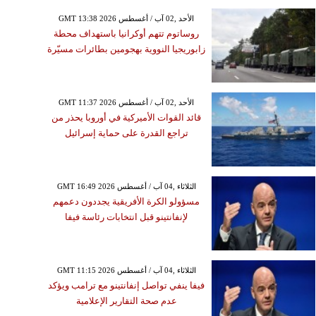
GMT 13:38 2026 الأحد ,02 آب / أغسطس
روساتوم تتهم أوكرانيا باستهداف محطة
زابوريجيا النووية بهجومين بطائرات مسيّرة
GMT 11:37 2026 الأحد ,02 آب / أغسطس
قائد القوات الأميركية في أوروبا يحذر من
تراجع القدرة على حماية إسرائيل
GMT 16:49 2026 الثلاثاء ,04 آب / أغسطس
مسؤولو الكرة الأفريقية يجددون دعمهم
لإنفانتينو قبل انتخابات رئاسة فيفا
GMT 11:15 2026 الثلاثاء ,04 آب / أغسطس
فيفا ينفي تواصل إنفانتينو مع ترامب ويؤكد
عدم صحة التقارير الإعلامية