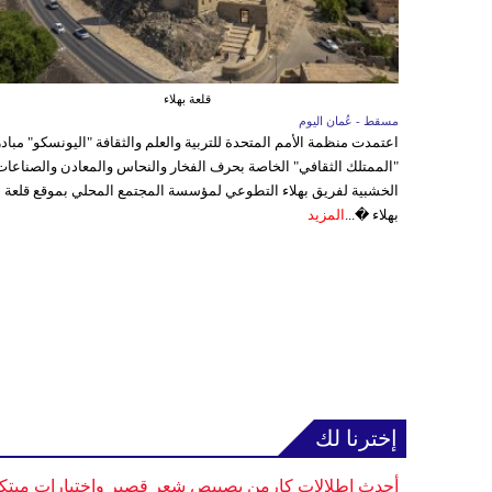
قلعة بهلاء
مسقط - عُمان اليوم
اعتمدت منظمة الأمم المتحدة للتربية والعلم والثقافة "اليونسكو" مباد
"الممتلك الثقافي" الخاصة بحرف الفخار والنحاس والمعادن والصناعات
الخشبية لفريق بهلاء التطوعي لمؤسسة المجتمع المحلي بموقع قلعة
بهلاء �...
المزيد
إخترنا لك
أحدث إطلالات كارمن بصيبص شعر قصير واختيارات مبتك