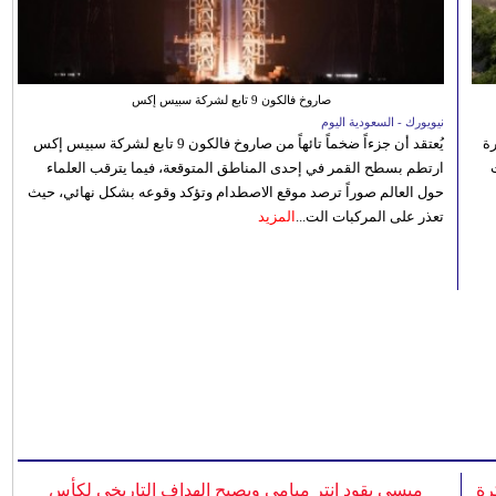
صاروخ فالكون 9 تابع لشركة سبيس إكس
نيويورك - السعودية اليوم
رة
يُعتقد أن جزءاً ضخماً تائهاً من صاروخ فالكون 9 تابع لشركة سبيس إكس
ارتطم بسطح القمر في إحدى المناطق المتوقعة، فيما يترقب العلماء
حول العالم صوراً ترصد موقع الاصطدام وتؤكد وقوعه بشكل نهائي، حيث
تعذر على المركبات الت...
المزيد
رة
ميسي يقود إنتر ميامي ويصبح الهداف التاريخي لكأس