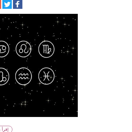
ا
إقرأ 