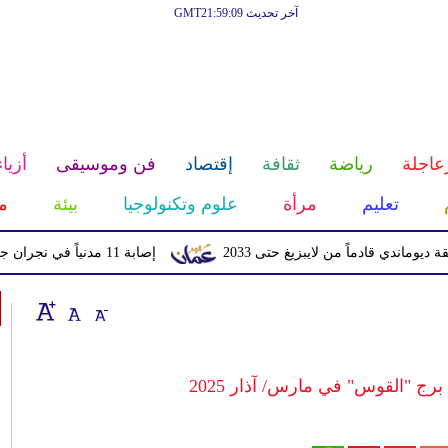
آخر تحديث GMT21:59:09
عاجلة
رياضة
ثقافة
إقتصاد
فن وموسيقى
أزياء
تعليم
مرأة
علوم وتكنولوجيا
بيئة
م
قادماً من لايبزيغ حتى 2033
إصابة 11 مدنياً في نجران جراء اعتداءات حوثية بالمقذوفات
 برج "القوس" في مارس/ آذار 2025