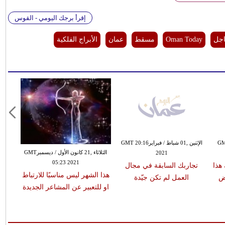
إقرأ برجك اليومي - القوس
اجل
Oman Today
مسقط
عمان
الأبراج الفلكية
ن الأول / ديسمبرGMT
الإثنين ,01 شباط / فبرايرGMT 20:16
الثلاثاء ,21 كانون الأول / ديسمبرGMT
2021
05:23 2021
هذا
تجاربك السابقة في مجال
هذا الشهر ليس مناسبًا للارتباط
عض
العمل لم تكن جيّدة
او للتعبير عن المشاعر الجديدة