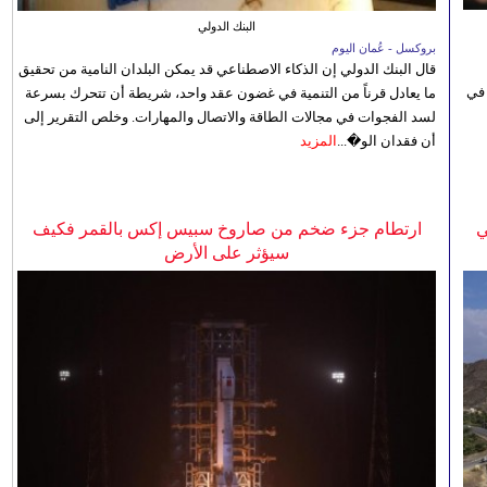
البنك الدولي
بروكسل - عُمان اليوم
قال البنك الدولي إن الذكاء الاصطناعي قد يمكن البلدان النامية من تحقيق
 في
ما يعادل قرناً من التنمية في غضون عقد واحد، شريطة أن تتحرك بسرعة
لسد الفجوات في مجالات الطاقة والاتصال والمهارات. وخلص التقرير إلى
أن فقدان الو�...
المزيد
ي
ارتطام جزء ضخم من صاروخ سبيس إكس بالقمر فكيف
سيؤثر على الأرض