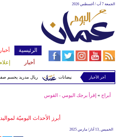
الجمعة 7 آب / أغسطس 2026
الرئيسية
أخبار
أخبار
إعلام
أخر الأخبار
 وتحذيرات من أمطار غزيرة وفيضانات
ريال مدريد يحسم صفقة ديوماندي 
أبراج
»
إقرأ برجك اليومي - القوس
أبرز الأحداث اليوميّة لمواليد
الخميس ,13 آذار/ مارس 2025