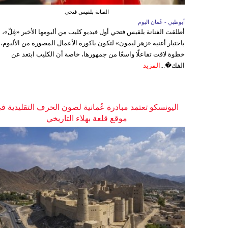
الفنانة بلقيس فتحي
أبوظبي - عُمان اليوم
أطلقت الفنانة بلقيس فتحي أول فيديو كليب من ألبومها الأخير «غِلّ»،
باختيار أغنية «زهر ليمون» لتكون باكورة الأعمال المصورة من الألبوم،
خطوة لاقت تفاعلًا واسعًا من جمهورها، خاصة أن الكليب ابتعد عن
الفك�...
المزيد
اليونسكو تعتمد مبادرة عُمانية لصون الحرف التقليدية ف
موقع قلعة بهلاء التاريخي