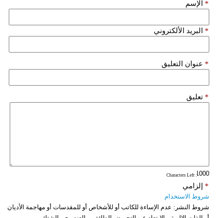
*
الإسم
فيديو
*
البريد الألكتروني
سيارات
*
عنوان التعليق
*
تعليق
: Characters Left
*
إلزامي
شروط الاستخدام
شروط النشر:
عدم الإساءة للكاتب أو للأشخاص أو للمقدسات أو مهاجمة الأديان
أو الذات الالهية. والابتعاد عن التحريض الطائفي والعنصري والشتائم.