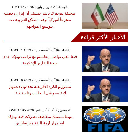
GMT 12:23 2026 الجمعة ,24 تموز / يوليو
صحيفة نيويورك تايمز تكشف أن إيران رفضت
مقترحاً أميركياً لوقف إطلاق النار وهددت
بتوسيع المواجهة
الأخبار الأكثر قراءة
GMT 11:15 2026 الثلاثاء ,04 آب / أغسطس
فيفا ينفي تواصل إنفانتينو مع ترامب ويؤكد عدم
صحة التقارير الإعلامية
GMT 16:49 2026 الثلاثاء ,04 آب / أغسطس
مسؤولو الكرة الأفريقية يجددون دعمهم
لإنفانتينو قبل انتخابات رئاسة فيفا
GMT 18:05 2026 الخميس ,06 آب / أغسطس
يويفا يتمسك بمقاطعة بطولات فيفا ويؤكد
استمرار أزمة الثقة مع إنفانتينو