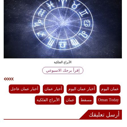
وسفر
ديكور
أخبار
إعلام
تعليم
الأبراج الفلكية
مرأة
إقرأ برجك الاسبوعي
علوم
وتكنولوجيا
عمان اليوم
أخبار عمان اليوم
أخبار عمان
أخبار عمان عاجل
بيئة
Oman Today
مسقط
عمان
الأبراج الفلكية
مدوَّنات
أرسل تعليقك
أبراج