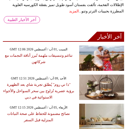
الإطلالات الفخمة، تألقت بفستان أسود طويل تميز بقصّة الكورسيه العلوية
المطرزة بحبيبات الترتر وتنو...
المزيد
آخر الأخبار الطبية
آخر الأخبار
GMT 12:06 2026 السبت ,01 آب / أغسطس
تناغم وتنسيقات ملهمة تُبرز أناقة النجمات مع
شركائهن
GMT 12:51 2026 الأحد ,09 آب / أغسطس
"ذا تي روم" يُطلق تجربة شاي بعد الظهيرة
برؤية عصرية تُزاوج بين سحر السواحل والأجواء
الاستوائية في دبي
GMT 12:15 2026 الأربعاء ,05 آب / أغسطس
نصائح مضمونة للحفاظ على صحة النباتات
المنزلية قبل السفر