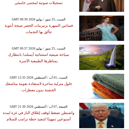
تسجيلات صوتية لمجتبى خامنئي
GMT 09:39 2026 السبت ,25 تموز / يوليو
فساتين السهرة بزمزمات الخصر صيحة أنثوية
تتألق بها النجمات
GMT 09:57 2026 السبت ,25 تموز / يوليو
سياحة صيفية استثنائية آيسلندا بانتظاركِ
بمناظرها الطبيعية الآسرة
GMT 12:35 2026 السبت ,01 آب / أغسطس
حلول منزلية ساحرة لاستعادة نعومة مناشفكِ
الخشنة بدون معطرات
GMT 21:30 2026 الجمعة ,07 آب / أغسطس
واشنطن تضغط لوقف إطلاق النار في غزة لمدة
أسبوعين تمهيدًا لتنفيذ خطة ترامب للسلام