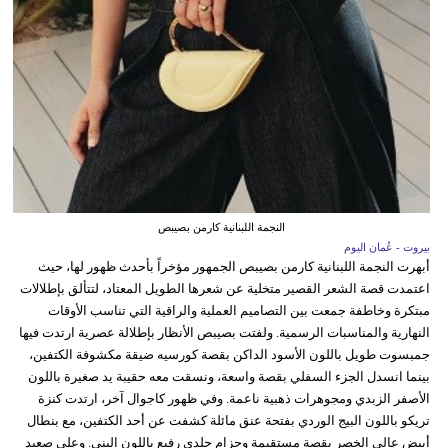
النجمة اللبنانية كارمن بصيبص
بيروت - عُمان اليوم
أبهرت النجمة اللبنانية كارمن بصيبص الجمهور مؤخراً بأحدث ظهور لها، حيث
اعتمدت قصة الشعر القصير متخلية عن شعرها الطويل المعتاد، لتتألق بإطلالات
مبتكرة وخاطفة جمعت بين التصاميم العملية والراقية التي تناسب الأوقات
النهارية والمناسبات الرسمية. ولفتت بصيبص الأنظار بإطلالة عصرية ارتدت فيها
جمبسوت طويل باللون الأسود الداكن بقصة كورسيه ضيقة مكشوفة الكتفين،
بينما انسدل الجزء السفلي بقصة واسعة، ونسقت معه حقيبة يد صغيرة باللون
الأصفر الزبدي ومجوهرات ذهبية ناعمة. وفي ظهور كاجوال آخر، ارتدت كنزة
تريكو باللون البيج الوردي بفتحة عنق مائلة كشفت عن أحد الكتفين، مع بنطال
أبيض عالي الخصر بقصة مستقيمة وحزام جلدي رفيع باللون البني. وعلى صعيد