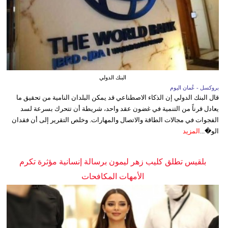
البنك الدولي
بروكسل - عُمان اليوم
قال البنك الدولي إن الذكاء الاصطناعي قد يمكن البلدان النامية من تحقيق ما
يعادل قرناً من التنمية في غضون عقد واحد، شريطة أن تتحرك بسرعة لسد
الفجوات في مجالات الطاقة والاتصال والمهارات. وخلص التقرير إلى أن فقدان
الو�...
المزيد
بلقيس تطلق كليب زهر ليمون برسالة إنسانية مؤثرة تكرم
الأمهات المكافحات