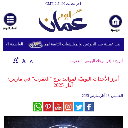
آخر تحديث GMT12:51:20
الرئيسية
أخبارعاجلة
رياضة
ثقافة
نفيذ عملية ضد الحوثيين والميليشيات التابعة لهم
العاصفة الاستوائي
إقتصاد
أبراج
»
إقرأ برجك اليومي - العقرب
فن
وموسيقى
أبرز الأحداث اليوميّة لمواليد برج "العقرب" في مارس/
آذار 2025
أزياء
الخميس ,13 آذار/ مارس 2025
صحة
وتغذية
سياحة