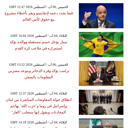
GMT 12:47 2026 الخميس ,06 آب / أغسطس
فيفا يجدد دعمه لإنفانتينو ويقر بأخطاء مشروع
بيع حقوق كأس العالم
GMT 16:04 2026 الثلاثاء ,04 آب / أغسطس
نيمار يؤجل حسم مستقبله ووالده يؤكد
استمراره في ملاعب كرة القدم
GMT 13:52 2026 الخميس ,06 آب / أغسطس
ترامب يؤكد وفرة الذخائر ويتوعد مسربي
المعلومات بالسجن
GMT 12:37 2026 الثلاثاء ,04 آب / أغسطس
انطلاق جولة المفاوضات المباشرة بين لبنان
وإسرائيل في روما و"حزب الله" يهاجم
المحادثات ويقول إنها ستجلب "العار"
GMT 14:18 2026 الثلاثاء ,04 آب / أغسطس