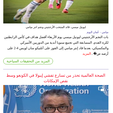
ليونيل ميسي، قائد المنتخب الأرجنتيني ونجم انتر ميامي
ميامي - عُمان اليوم
بات النجم الأرجنتيني ليونيل ميسي يوم الأربعاء أفضل هداف في كأس الرابطتين
لكرة القدم، المسابقة التي تجمع سنويا أندية من الدوريين الأميركي
والمكسيكي، بعدما قاد إنتر ميامي إلى الفوز على أتلتيكو سان لويس 4-2 على
أرضه ض�...
المزيد
المزيد من التحقيقات السياحية
الصحة العالمية تحذر من تسارع تفشي إيبولا في الكونغو وسط
نقص الإمكانات