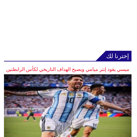
إخترنا لك
ميسي يقود إنتر ميامي ويصبح الهداف التاريخي لكأس الرابطتين