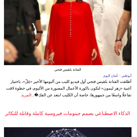
الفنانة بلقيس فتحي
أبوظبي - عُمان اليوم
أطلقت الفنانة بلقيس فتحي أول فيديو كليب من ألبومها الأخير «غِلّ»، باختيار
أغنية «زهر ليمون» لتكون باكورة الأعمال المصورة من الألبوم، في خطوة لاقت
تفاعلًا واسعًا من جمهورها، خاصة أن الكليب ابتعد عن الفك�...
المزيد
الذكاء الاصطناعي يصمم جينومات فيروسية كاملة وقابلة للتكاثر