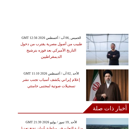
GMT 12:56 2026 الخميس ,06 آب / أغسطس
طبيب من أصول مصرية يقترب من دخول
التاريخ الأميركي بعد فوزه بترشيح
الديمقراطيين
GMT 11:10 2026 الأحد ,02 آب / أغسطس
إعلام إيراني يكشف أسباب تجنب نشر
تسجيلات صوتية لمجتبى خامنئي
أخبار ذات صلة
GMT 21:39 2026 الأحد ,19 تموز / يوليو
وزارة التعليم في سلطنة عُمان تفتح تعديل