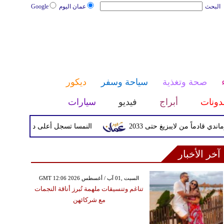
البحث
عمان اليوم
Google
صحة وتغذية
سياحة وسفر
ديكور
دونات
أبراج
فيديو
سيارات
ادماً من لايبزيغ حتى 2033
النمسا تسجل أعلى درجة حرارة في تاريخها مع
آخر الأخبار
GMT 12:06 2026 السبت ,01 آب / أغسطس
تناغم وتنسيقات ملهمة تُبرز أناقة النجمات
مع شركائهن