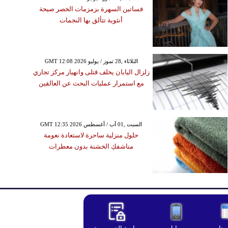
فساتين السهرة بزمزمات الخصر صيحة
أنثوية تتألق بها النجمات
GMT 12:08 2026 الثلاثاء ,28 تموز / يوليو
زلزال اليابان يخلف قتلى وانهيار مركز تجاري
مع استمرار عمليات البحث عن العالقين
GMT 12:35 2026 السبت ,01 آب / أغسطس
حلول منزلية ساحرة لاستعادة نعومة
مناشفكِ الخشنة بدون معطرات