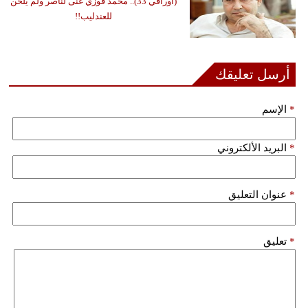
(أوراقي 33).. محمد فوزي غنى لناصر ولم يلحن
للعندليب!!
أرسل تعليقك
*
الإسم
*
البريد الألكتروني
*
عنوان التعليق
*
تعليق