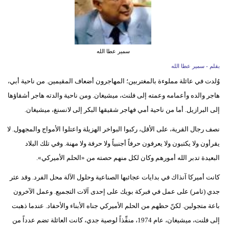
سمير عطا الله
بقلم - سمير عطا الله
وُلدت في عائلة مملوءة بالمغتربين؛ المهاجرون أضعاف المقيمين. من ناحية أبي،
هاجر والده وأعمامه وعمته إلى فلنث، ميشيغان. ومن ناحية والدته هاجر أشقاؤها
إلى البرازيل. أما من ناحية أمي فهاجر شقيقها البكر إلى لانسنغ، ميشيغان.
نصف رجال القرية، على الأقل، ركبوا البواخر الهزيلة واعتلوا الأمواج والمجهول. لا
يقرأون ولا يكتبون ولا يعرفون حرفاً أجنبياً ولا حرفة ولا مهنة. وفي تلك البلاد
البعيدة تدبر الله أمورهم وكان لكل منهم حصته من «الحلم الأميركي».
كانت أميركا آنذاك في بدايات عجائبها الصناعية وحلول الآلة محل الفرد. وقد عثر
جدي (تامر) على عمل في فبركة بويك على إحدى آلات التجميع. وعمل الآخرون
باعة متجولين. لكنّ حظهم من الحلم الأميركي جناه الأبناء والأحفاد. عندما ذهبت
إلى فلنت، ميشيغان، عام 1974، منفِّذاً لوصية جدي، كانت العائلة تضم عدداً من