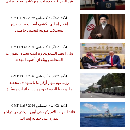
عن الضربة وتحذيرات أميركية وتصعيد إيراني
GMT 11:10 2026 الأحد ,02 آب / أغسطس
إعلام إيراني يكشف أسباب تجنب نشر
تسجيلات صوتية لمجتبى خامنئي
GMT 09:42 2026 الأحد ,02 آب / أغسطس
ولي العهد السعودي وترامب يبحثان تطورات
المنطقة ويؤكدان أهمية التهدئة
GMT 13:38 2026 الأحد ,02 آب / أغسطس
روساتوم تتهم أوكرانيا باستهداف محطة
زابوريجيا النووية بهجومين بطائرات مسيّرة
GMT 11:37 2026 الأحد ,02 آب / أغسطس
قائد القوات الأميركية في أوروبا يحذر من تراجع
القدرة على حماية إسرائيل