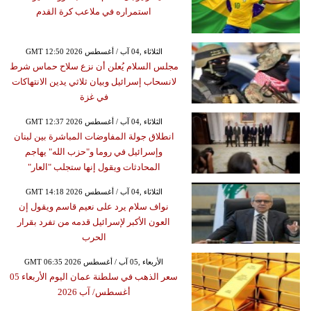
استمراره في ملاعب كرة القدم
GMT 12:50 2026 الثلاثاء ,04 آب / أغسطس
مجلس السلام يُعلن أن نزع سلاح حماس شرط
لانسحاب إسرائيل وبيان ثلاثي يدين الانتهاكات
في غزة
GMT 12:37 2026 الثلاثاء ,04 آب / أغسطس
انطلاق جولة المفاوضات المباشرة بين لبنان
وإسرائيل في روما و"حزب الله" يهاجم
المحادثات ويقول إنها ستجلب "العار"
GMT 14:18 2026 الثلاثاء ,04 آب / أغسطس
نواف سلام يرد على نعيم قاسم ويقول إن
العون الأكبر لإسرائيل قدمه من تفرد بقرار
الحرب
GMT 06:35 2026 الأربعاء ,05 آب / أغسطس
سعر الذهب في سلطنة عمان اليوم الأربعاء 05
أغسطس/ آب 2026