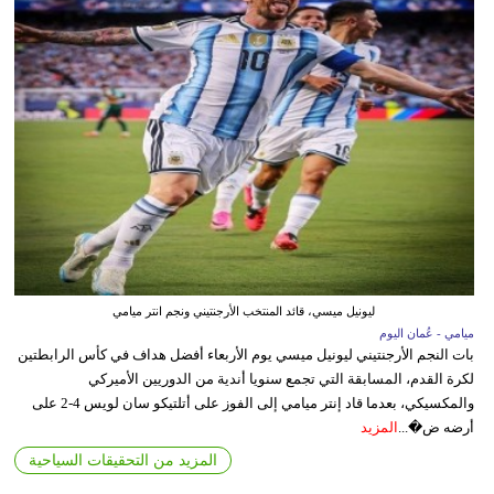
ليونيل ميسي، قائد المنتخب الأرجنتيني ونجم انتر ميامي
ميامي - عُمان اليوم
بات النجم الأرجنتيني ليونيل ميسي يوم الأربعاء أفضل هداف في كأس الرابطتين
لكرة القدم، المسابقة التي تجمع سنويا أندية من الدوريين الأميركي
والمكسيكي، بعدما قاد إنتر ميامي إلى الفوز على أتلتيكو سان لويس 4-2 على
أرضه ض�...
المزيد
المزيد من التحقيقات السياحية