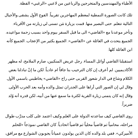
الأطباء والمهندسين والمتخرجين والرباعين من لاعبي «الرغبي» الفظة.
تلك كانت الصورة النمطية لمعظم المهاجرين تقريباً. الفوج الأول يشقى والأجيال
التالية تتعلم. حتى البصير منها. قمت بزيارة مَن تسنى لي زيارته من الأقرباء.
وتأخر موعدنا مع «القاضي» الى ما قبل السفر بيوم واحد بسبب زحمة مواعيده.
الجميع يتحدث في العائلة عن «القاضي». الجميع بكثير من الإعجاب. الجميع كأنه
ابن العائلة كلها.
استقبلنا القاضي أوائل المساء. رجل عريض المنكبين، صارم الملامح، له مظهر
الأكاديميين. لم أعرف إن كان الترحيب بنا جافاً ام عادياً. لكن ما إنْ تبادلنا بعض
الكلام وشاع في الدار شعور القربى حتى راح «القاضي» يخاطبني باسمي الأول.
وقال لي إن الصور التي أراها على الجدران تمثل والده وأمه بعد الحرب الأولى.
وقال إنه كان يتمنى زيارة القرية لكثرة ما سمع عنها من أبيه، لكن قدره أنه وُلد
ضريراً.
روى القاضي كيف ساعدته الدولة على العلم وكيف اعتمد على كلب مدرَّب طوال
مراحله، محامياً ثم قاضياً محلياً ثم قاضياً اتحادياً. كان القاضي نموذجاً «للحلم
الأميركي». ففي بلد والده كان الذين يولدون عمياناً يجوبون الشوارع مع مرافق،