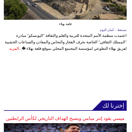
قلعة بهلاء
مسقط - عُمان اليوم
اعتمدت منظمة الأمم المتحدة للتربية والعلم والثقافة "اليونسكو" مبادرة
"الممتلك الثقافي" الخاصة بحرف الفخار والنحاس والمعادن والصناعات الخشبية
لفريق بهلاء التطوعي لمؤسسة المجتمع المحلي بموقع قلعة بهلاء �...
المزيد
إخترنا لك
ميسي يقود إنتر ميامي ويصبح الهداف التاريخي لكأس الرابطتين