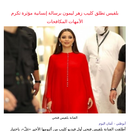
بلقيس تطلق كليب زهر ليمون برسالة إنسانية مؤثرة تكرم
الأمهات المكافحات
الفنانة بلقيس فتحي
أبوظبي - عُمان اليوم
أطلقت الفنانة بلقيس فتحي أول فيديو كليب من ألبومها الأخير «غِلّ»، باختيار