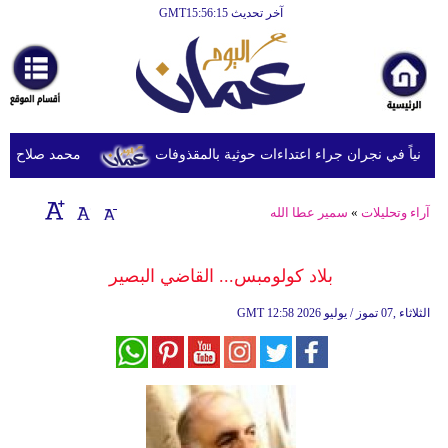
آخر تحديث GMT15:56:15
محمد صلاح يصل ترك
آراء وتحليلات
»
سمير عطا الله
بلاد كولومبس... القاضي البصير
12:58 2026 الثلاثاء ,07 تموز / يوليو
GMT