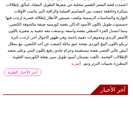
اعتمدت قصة الشعر القصير متخلية عن شعرها الطويل المعتاد، لتتألق بإطلالات
مبتكرة وخاطفة جمعت بين التصاميم العملية والراقية التي تناسب الأوقات
النهارية والمناسبات الرسمية. ولفتت بصيبص الأنظار بإطلالة عصرية ارتدت فيها
جمبسوت طويل باللون الأسود الداكن بقصة كورسيه ضيقة مكشوفة الكتفين،
بينما انسدل الجزء السفلي بقصة واسعة، ونسقت معه حقيبة يد صغيرة باللون
الأصفر الزبدي ومجوهرات ذهبية ناعمة. وفي ظهور كاجوال آخر، ارتدت كنزة
تريكو باللون البيج الوردي بفتحة عنق مائلة كشفت عن أحد الكتفين، مع بنطال
أبيض عالي الخصر بقصة مستقيمة وحزام جلدي رفيع باللون البني. وعلى صعيد
الإطلالات الفخمة، تألقت بفستان أسود طويل تميز بقصّة الكورسيه العلوية
المطرزة بحبيبات الترتر وتنو...
المزيد
آخر الأخبار الطبية
آخر الأخبار