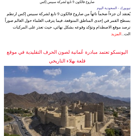
صاروخ فالكون 9 تابع لشركة سبيس إكس
نيويورك - السعودية اليوم
يُعتقد أن جزءاً ضخماً تائهاً من صاروخ فالكون 9 تابع لشركة سبيس إكس ارتطم
بسطح القمر في إحدى المناطق المتوقعة، فيما يترقب العلماء حول العالم صوراً
ترصد موقع الاصطدام وتؤكد وقوعه بشكل نهائي، حيث تعذر على المركبات
الت...
المزيد
اليونسكو تعتمد مبادرة عُمانية لصون الحرف التقليدية في موقع
قلعة بهلاء التاريخي