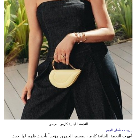
النجمة اللبنانية كارمن بصيبص
بيروت - عُمان اليوم
أبهرت النجمة اللبنانية كارمن بصيبص الجمهور مؤخراً بأحدث ظهور لها، حيث