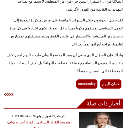
انطلاقاً من أن استقرار اليمن جزء من أمن المنطقة، لا سيما مع تصاعد
التهديدات القادمة من القرن الأفريقي.
لقد حصل الحوثيون خلال السنوات الماضية على فرص متكررة للعودة إلى
العمل السياسي بوصفهم مكوناً يمنياً داخل الدولة، لكنهم اختاروا في كل مرة
ترسيخ دور الميليشيا، والاستثمار في فائض القوة، وربط مستقبلهم بمشاريع
إقليمية تتراجع أوراقها يوماً بعد آخر.
ولذلك فإن السؤال الذي ينبغي أن يعيد المجتمع الدولي طرحه اليوم ليس: كيف
يتقاسم اليمنيون السلطة مع جماعة اختطفت الدولة؟ بل: كيف تُستعاد الدولة
المختطفة إلى اليمنيين جميعاً؟
عمان اليوم
omantoday
أخبار ذات صلة
GMT 08:04 2026 الأربعاء ,29 تموز / يوليو
هندسة القرار السيادي... لماذا أصاب نواف