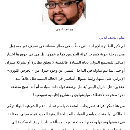
يوسف الديني
بقلم : يوسف الديني
لم تكن الطائرة الإيرانية التي حطّت في مطار صنعاء، في تصرف غير مسؤول،
مجرد رحلة جوية كسرت عزلة الحوثيين كما يزعمون، بل هي في جوهرها اختبار
إضافي للمجتمع الدولي تجاه السيادة. فالقضية لا تتعلق بطائرة أو بشركة طيران
أو حتى بما يتم تداوله في الداخل اليمني عن وجود خبراء من «الحرس الثوري»
الإيراني على متنها، وإنما بسؤال أساسي في الحالة اليمنية ظل عالقاً منذ
عقدين: هل ما زال اليمن يُعامل بوصفه دولة ذات سيادة، أم أنه أصبح منطقة
نفوذ مفتوحة لاختطاف ميليشياوي ومشاريع إقليمية تقويضية؟
من هنا تمكن قراءة تصريحات المتحدث باسم تحالف دعم الشرعية اللواء تركي
المالكي، والمتحدث باسم القوات المسلحة اليمنية العميد عبده مجلي، مختلفة
في توقيتها ونبرتها ودلالاتها، حيث تجاوزت مسألة بيانات الردع العسكرية إلى