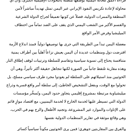
قراءة أعمق للحالة اليمنية بوصفها متصلة بالتحولات الإقليمية الكبرى، وأن أي
محاولة لإعادة تكريس النفوذ الإيراني عبر اليمن تمثل تهديداً مباشراً لأمن
المنطقة والممرات الدولية، فضلاً عن كونها تعميقاً لجراح الدولة الشرعية
والقسم الأكبر من الشعب اليمني الذي يقف على الضد تماماً من اختطاف
الميليشيا وفرض الأمر الواقع.
معضلة اليمن تبدأ من الطريقة التي جرى بها توصيفها دولياً. فمنذ اندلاع الأزمة
افترضت دول ومنظمات عديدة أن اليمن يعيش نزاعاً أهلياً بين أطراف يمنية
متنافسة يحتاج إلى تسوية سياسية وتقاسم للسلطة وترتيبات لوقف إطلاق النار.
وهذه مقاربة تلتقط جانباً من الصورة لكنها تتجاهل حقيقة أكثر تأثيراً، وهي أن
الحوثيين منذ استيلائهم على السلطة لم يعودوا مجرد طرف سياسي مسلح، بل
تحولوا مع الوقت، وبفعل التشخيص الخاطئ، إلى سلطة أمر واقع قسرية وذراع
ميليشياوية مرتبطة بمشروع إقليمي يتجاوز حدود اليمن، وتُسخِّر مؤسسات
الدولة التي تسيطر عليها لخدمة الخارج لا لخدمة اليمنيين، مع اقتصاد موازٍ قائم
على الإتاوات والموارد غير المشروعة، وتجنيد الأطفال والزج بهم في الحرب،
وهي وقائع موثقة في تقارير المنظمات الدولية نفسها.
والفرق بين المقاربتين جوهري؛ فمن يرى الحوثيين مكوناً سياسياً كسائر