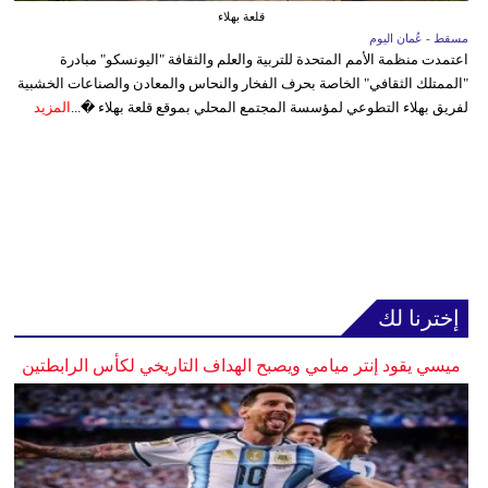
قلعة بهلاء
مسقط - عُمان اليوم
اعتمدت منظمة الأمم المتحدة للتربية والعلم والثقافة "اليونسكو" مبادرة
"الممتلك الثقافي" الخاصة بحرف الفخار والنحاس والمعادن والصناعات الخشبية
لفريق بهلاء التطوعي لمؤسسة المجتمع المحلي بموقع قلعة بهلاء �...
المزيد
إخترنا لك
ميسي يقود إنتر ميامي ويصبح الهداف التاريخي لكأس الرابطتين