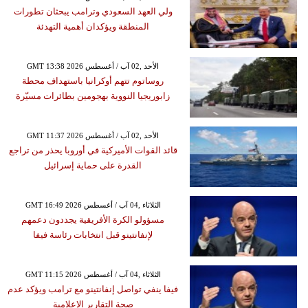
ولي العهد السعودي وترامب يبحثان تطورات
المنطقة ويؤكدان أهمية التهدئة
GMT 13:38 2026 الأحد ,02 آب / أغسطس
روساتوم تتهم أوكرانيا باستهداف محطة
زابوريجيا النووية بهجومين بطائرات مسيّرة
GMT 11:37 2026 الأحد ,02 آب / أغسطس
قائد القوات الأميركية في أوروبا يحذر من تراجع
القدرة على حماية إسرائيل
GMT 16:49 2026 الثلاثاء ,04 آب / أغسطس
مسؤولو الكرة الأفريقية يجددون دعمهم
لإنفانتينو قبل انتخابات رئاسة فيفا
GMT 11:15 2026 الثلاثاء ,04 آب / أغسطس
فيفا ينفي تواصل إنفانتينو مع ترامب ويؤكد عدم
صحة التقارير الإعلامية