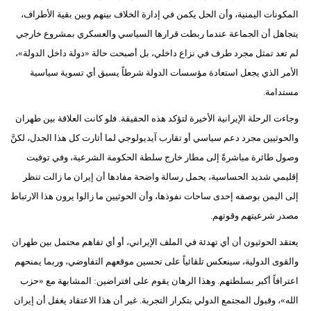
المكونات اليمنية، وأن الحل يكمن في إدارة الخلاف بينهم وبين بقية الأطراف،
يتجاهل أن الجماعة عندما ربطت قرارها السياسي والعسكري بمشروع خارجي
لم تعد تمثل مجرد طرف في نزاع داخلي، بل أصبحت حالة «دولة داخل الدولة»،
الأمر الذي يجعل استعادة مؤسسات الدولة شرطاً يسبق أي تسوية سياسية
مستدامة.
وجاءت الرحلة الإيرانية الأخيرة لتؤكد هذه الحقيقة. فلو كانت العلاقة بين طهران
والحوثيين مجرد دعم سياسي أو تقارب آيديولوجي لما أثارت كل هذا الجدل، لكنَّ
وصول طائرة مباشرةً إلى مطار خارج سلطة الحكومة الشرعية، وفي توقيت
إقليمي شديد الحساسية، يحمل رسالة واضحة مفادها أن إيران ما زالت تنظر
إلى اليمن بوصفه إحدى ساحات نفوذها، وأن الحوثيين ما زالوا يرون هذا الارتباط
مصدر شرعيتهم وقوتهم.
يعتقد الحوثيون أن أي تهدئة في الملف الإيراني، أو أي تفاهم محتمل بين طهران
والقوى الدولية، سينعكس تلقائياً على تحسين موقعهم التفاوضي، وربما يمنحهم
اعترافاً أكبر بسلطتهم. وهذا الرهان يقوم على افتراضين: المشابهة مع «حزب
الله»، وقبول المجتمع الدولي بتكرار التجربة. غير أن هذا الاعتقاد يغفل أن إيران