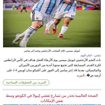
ليونيل ميسي، قائد المنتخب الأرجنتيني ونجم انتر ميامي
ميامي - عُمان اليوم
بات النجم الأرجنتيني ليونيل ميسي يوم الأربعاء أفضل هداف في كأس الرابطتين
لكرة القدم، المسابقة التي تجمع سنويا أندية من الدوريين الأميركي
والمكسيكي، بعدما قاد إنتر ميامي إلى الفوز على أتلتيكو سان لويس 4-2 على
أرضه ض�...
المزيد
المزيد من التحقيقات السياحية
الصحة العالمية تحذر من تسارع تفشي إيبولا في الكونغو وسط
نقص الإمكانات