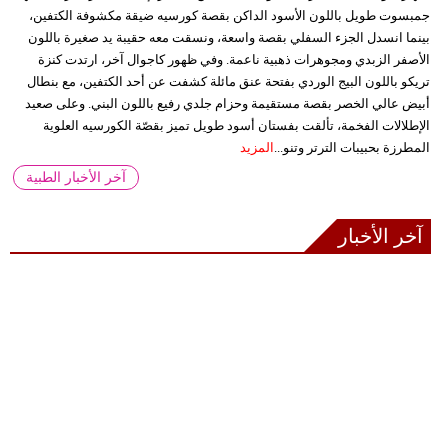
جمبسوت طويل باللون الأسود الداكن بقصة كورسيه ضيقة مكشوفة الكتفين،
بينما انسدل الجزء السفلي بقصة واسعة، ونسقت معه حقيبة يد صغيرة باللون
الأصفر الزبدي ومجوهرات ذهبية ناعمة. وفي ظهور كاجوال آخر، ارتدت كنزة
تريكو باللون البيج الوردي بفتحة عنق مائلة كشفت عن أحد الكتفين، مع بنطال
أبيض عالي الخصر بقصة مستقيمة وحزام جلدي رفيع باللون البني. وعلى صعيد
الإطلالات الفخمة، تألقت بفستان أسود طويل تميز بقصّة الكورسيه العلوية
المطرزة بحبيبات الترتر وتنو...
المزيد
آخر الأخبار الطبية
آخر الأخبار