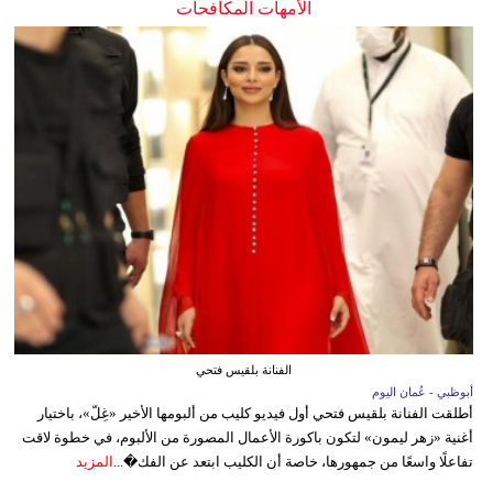
الأمهات المكافحات
الفنانة بلقيس فتحي
أبوظبي - عُمان اليوم
أطلقت الفنانة بلقيس فتحي أول فيديو كليب من ألبومها الأخير «غِلّ»، باختيار
أغنية «زهر ليمون» لتكون باكورة الأعمال المصورة من الألبوم، في خطوة لاقت
تفاعلًا واسعًا من جمهورها، خاصة أن الكليب ابتعد عن الفك�...
المزيد