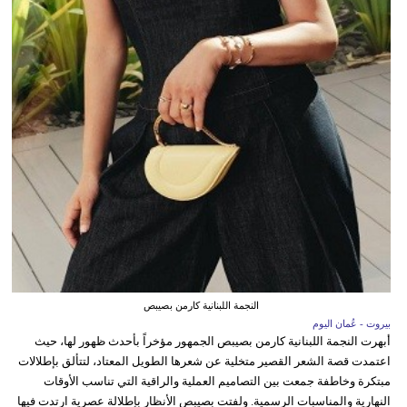
النجمة اللبنانية كارمن بصيبص
بيروت - عُمان اليوم
أبهرت النجمة اللبنانية كارمن بصيبص الجمهور مؤخراً بأحدث ظهور لها، حيث
اعتمدت قصة الشعر القصير متخلية عن شعرها الطويل المعتاد، لتتألق بإطلالات
مبتكرة وخاطفة جمعت بين التصاميم العملية والراقية التي تناسب الأوقات
النهارية والمناسبات الرسمية. ولفتت بصيبص الأنظار بإطلالة عصرية ارتدت فيها