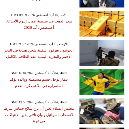
GMT 09:59 2026 الأحد ,02 آب / أغسطس
سعر الذهب في سلطنة عمان اليوم الأحد 02
أغسطس/ آب 2026
GMT 21:57 2026 الأربعاء ,05 آب / أغسطس
الحوثيون يغرقون سفينة شحن هندية في البحر
الأحمر والبحرية اليمنية تنقذ الطاقم بالكامل
GMT 16:04 2026 الثلاثاء ,04 آب / أغسطس
نيمار يؤجل حسم مستقبله ووالده يؤكد
استمراره في ملاعب كرة القدم
GMT 12:50 2026 الثلاثاء ,04 آب / أغسطس
مجلس السلام يُعلن أن نزع سلاح حماس شرط
لانسحاب إسرائيل وبيان ثلاثي يدين الانتهاكات
في غزة