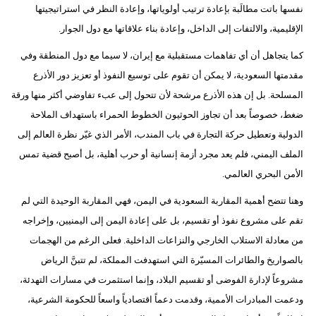
نفسها باتت مطالَبة بإعادة ترتيب أولوياتها، وإعادة النظر في استراتيجيتها
الإقليمية، والالتفات إلى الداخل، وإعادة بناء علاقاتها مع دول الجوار.
كما يتجاهل أن أي تفاهمات مستقبلية مع إيران، لا سيما مع دول المنطقة وفي
مقدمتها السعودية، لا يمكن أن تقوم على توسيع النفوذ أو تعزيز دور الأذرع
المسلحة. بل إن هذه الأذرع مرشحة لأن تتحول إلى عبء تفاوضي أكثر منها ورقة
ضغط، خصوصاً بعد أن تجاوز الحوثيون الخطوط الحمراء باستهداف الملاحة
الدولية وتعطيل حركة التجارة في باب المندب، الأمر الذي غيّر نظرة العالم إلى
الملف اليمني، فلم يعد مجرد أزمة إنسانية أو حرب أهلية، بل أصبح قضية تمس
الأمن البحري العالمي.
وهنا تتضح أهمية المقاربة السعودية في اليمن، فهي المقاربة الوحيدة التي لم
تقم على مشروع نفوذ أو تقسيم، بل على إعادة اليمن إلى اليمنيين، وإخراجه
من معادلة الاستلاب الخارجي والنزاعات الداخلية. فعلى الرغم من الهجمات
بالصواريخ والطائرات المسيّرة التي استهدفت المملكة، لم تتبنَّ الرياض
مشروعاً لإدارة الفوضى أو تقسيم البلاد، وإنما استثمرت في مسارات التهدئة،
ودعمت المبادرات الأممية، وقدمت دعماً اقتصادياً واسعاً للحكومة الشرعية،