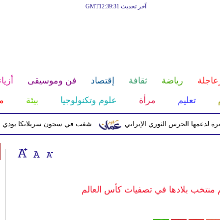
آخر تحديث GMT12:39:31
عاجلة
رياضة
ثقافة
إقتصاد
فن وموسيقى
أزياء
تعليم
مرأة
علوم وتكنولوجيا
بيئة
م
ا الحرس الثوري الإيراني
شغب في سجون سريلانكا يودي بحياة 3 سجناء ويصيب 23 آخرين
دعم منتخب بلادها في تصفيات كأس العالم