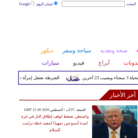
البحث
عمان اليوم
Google
صحة وتغذية
سياحة وسفر
ديكور
دونات
أبراج
فيديو
سيارات
الشرطة تعتقل إمرأة تم القبض عليها بع
آخر الأخبار
GMT 21:30 2026 الجمعة ,07 آب / أغسطس
واشنطن تضغط لوقف إطلاق النار في غزة
لمدة أسبوعين تمهيدًا لتنفيذ خطة ترامب
للسلام