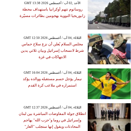
GMT 13:38 2026 الأحد ,02 آب / أغسطس
روساتوم تتهم أوكرانيا باستهداف محطة
زابوريجيا النووية بهجومين بطائرات مسيّرة
GMT 12:50 2026 الثلاثاء ,04 آب / أغسطس
مجلس السلام يُعلن أن نزع سلاح حماس
شرط لانسحاب إسرائيل وبيان ثلاثي يدين
الانتهاكات في غزة
GMT 16:04 2026 الثلاثاء ,04 آب / أغسطس
نيمار يؤجل حسم مستقبله ووالده يؤكد
استمراره في ملاعب كرة القدم
GMT 12:37 2026 الثلاثاء ,04 آب / أغسطس
انطلاق جولة المفاوضات المباشرة بين لبنان
وإسرائيل في روما و"حزب الله" يهاجم
المحادثات ويقول إنها ستجلب "العار"