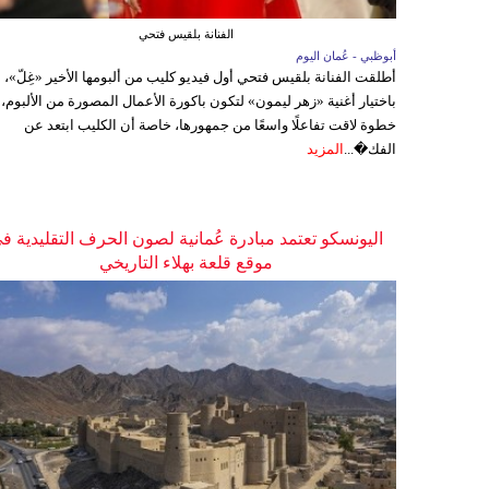
الفنانة بلقيس فتحي
أبوظبي - عُمان اليوم
أطلقت الفنانة بلقيس فتحي أول فيديو كليب من ألبومها الأخير «غِلّ»،
باختيار أغنية «زهر ليمون» لتكون باكورة الأعمال المصورة من الألبوم،
خطوة لاقت تفاعلًا واسعًا من جمهورها، خاصة أن الكليب ابتعد عن
الفك�...
المزيد
اليونسكو تعتمد مبادرة عُمانية لصون الحرف التقليدية ف
موقع قلعة بهلاء التاريخي