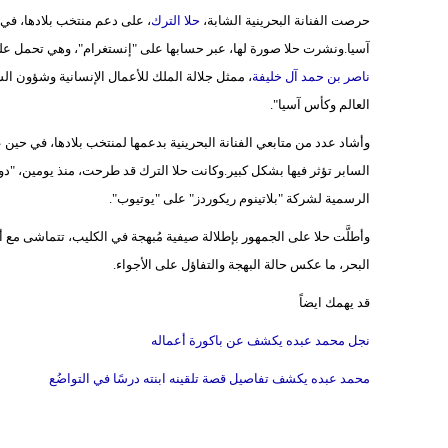
حرصت الفنانة البحرينية الشابة،
حلا الترك
، على دعم منتخب بلادها، في 
آسيا.ونشرت حلا صورة لها، عبر حسابها على "إنستغرام"، وهي تحمل علماً 
ناصر بن حمد آل خليفة
، ممثل جلالة الملك للأعمال الإنسانية وشؤون ا
العالم وكأس آسيا".
وأشاد عدد من متابعي الفنانة البحرينية بدعمها لمنتخب بلادها، في حين ع
السابر تؤثر فيها بشكل كبير.وكانت حلا الترك قد طرحت، منذ يومين، "دويتو
الرسمية لشركة "بلاتينوم ريكوردز" على "يوتيوب".
وأطلَّت حلا على الجمهور بإطلالة صيفية مُبهجة في الكليب، تتماشى مع
البحر، ما عكس حالة البهجة والتفاؤل على الأجواء.
قد يهمك ايضاً
نجل محمد عبده يكشف عن باكورة أعماله
محمد عبده يكشف تفاصيل قصة تلقينه ابنته درسًا في التواضُع