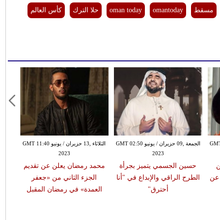
مسقط
omantoday
oman today
حلا الترك
كأس العالم
ونيو GMT 10:12
الجمعة ,09 حزيران / يونيو GMT 02:50
الثلاثاء ,13 حزيران / يونيو GMT 11:40
2023
2023
ن
حسين الجسمي يتميز بجرأة
محمد رمضان يعلن عن تقديم
 عن
الطرح الراقي والإبداع في "أنا
الجزء الثاني من «جعفر
أحترق"
العمدة» في رمضان المقبل