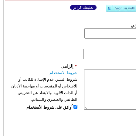
تعليقك كزائر
وني
*
إلزامي
شروط الاستخدام
شروط النشر:
عدم الإساءة للكاتب أو
للأشخاص أو للمقدسات أو مهاجمة الأديان
أو الذات الالهية. والابتعاد عن التحريض
الطائفي والعنصري والشتائم.
اُوافق على شروط الأستخدام