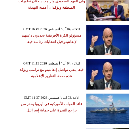
ولي العهد السعودي وترامب يبحثان تطورات
المنطقة ويؤكدان أهمية التهدئة
GMT 16:49 2026 الثلاثاء ,04 آب / أغسطس
مسؤولو الكرة الأفريقية يجددون دعمهم
لإنفانتينو قبل انتخابات رئاسة فيفا
GMT 11:15 2026 الثلاثاء ,04 آب / أغسطس
فيفا ينفي تواصل إنفانتينو مع ترامب ويؤكد
عدم صحة التقارير الإعلامية
GMT 11:37 2026 الأحد ,02 آب / أغسطس
قائد القوات الأميركية في أوروبا يحذر من
تراجع القدرة على حماية إسرائيل