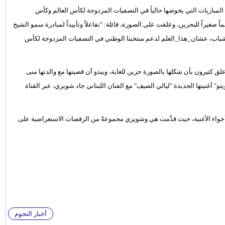
المباريات التي يخوضها حالياً في التصفيات المزدوجة لكأس العالم وكأس
صغيراً للبحرين، وعلقت على الصورة، قائلة: "تفاعلاً وتأييداً لمبادرة سمو الشيخ
لشباب، عشان_هذا_العلم لدعم منتخبنا الوطني في التصفيات المزدوجة لكأس
لق كثيرون بأن شكلها بالصورة حزين للغاية، ويبدو أن قضيتها مع والدتها منى
" أغنيتها الجديدة "ليالي الصيف" مع الفنان اللبناني جاد شويري، عبر القناة
 أجواء الأغنية، حيث قدَّمت هي وشويري مجموعةً من الرقصات الاستعراضية على
أخبار النجوم