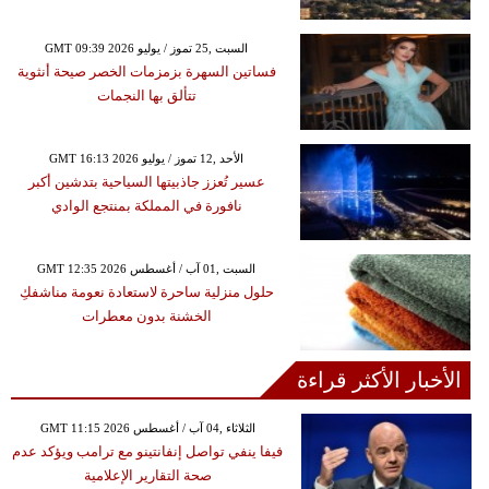
GMT 09:39 2026 السبت ,25 تموز / يوليو
فساتين السهرة بزمزمات الخصر صيحة أنثوية
تتألق بها النجمات
GMT 16:13 2026 الأحد ,12 تموز / يوليو
عسير تُعزز جاذبيتها السياحية بتدشين أكبر
نافورة في المملكة بمنتجع الوادي
GMT 12:35 2026 السبت ,01 آب / أغسطس
حلول منزلية ساحرة لاستعادة نعومة مناشفكِ
الخشنة بدون معطرات
الأخبار الأكثر قراءة
GMT 11:15 2026 الثلاثاء ,04 آب / أغسطس
فيفا ينفي تواصل إنفانتينو مع ترامب ويؤكد عدم
صحة التقارير الإعلامية