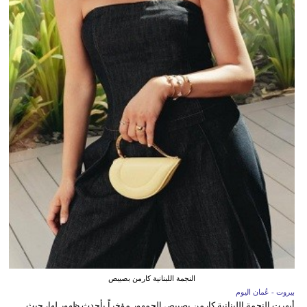
النجمة اللبنانية كارمن بصيبص
بيروت - عُمان اليوم
أبهرت النجمة اللبنانية كارمن بصيبص الجمهور مؤخراً بأحدث ظهور لها، حيث