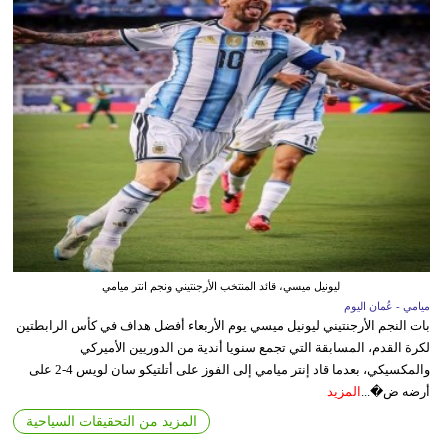
ليونيل ميسي، قائد المنتخب الأرجنتيني ونجم انتر ميامي
ميامي - عُمان اليوم
بات النجم الأرجنتيني ليونيل ميسي يوم الأربعاء أفضل هداف في كأس الرابطتين
لكرة القدم، المسابقة التي تجمع سنويا أندية من الدوريين الأميركي
والمكسيكي، بعدما قاد إنتر ميامي إلى الفوز على أتلتيكو سان لويس 4-2 على
أرضه ض�...
المزيد
المزيد من التحقيقات السياحية