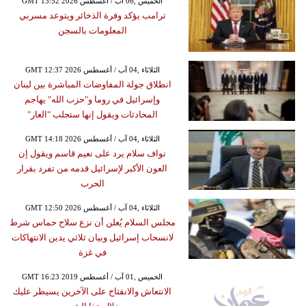
GMT 13:52 2026 الخميس ,06 آب / أغسطس
ترامب يؤكد وفرة الذخائر ويتوعد مسربي
المعلومات بالسجن
GMT 12:37 2026 الثلاثاء ,04 آب / أغسطس
انطلاق جولة المفاوضات المباشرة بين لبنان
وإسرائيل في روما و"حزب الله" يهاجم
المحادثات ويقول إنها ستجلب "العار"
GMT 14:18 2026 الثلاثاء ,04 آب / أغسطس
نواف سلام يرد على نعيم قاسم ويقول إن
العون الأكبر لإسرائيل قدمه من تفرد بقرار
الحرب
GMT 12:50 2026 الثلاثاء ,04 آب / أغسطس
مجلس السلام يُعلن أن نزع سلاح حماس شرط
لانسحاب إسرائيل وبيان ثلاثي يدين الانتهاكات
في غزة
GMT 16:23 2019 الخميس ,01 آب / أغسطس
الانتعاش والانفتاح على الآخرين يسيطر عليك