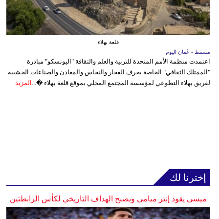
قلعة بهلاء
مسقط - عُمان اليوم
اعتمدت منظمة الأمم المتحدة للتربية والعلم والثقافة "اليونسكو" مبادرة
"الممتلك الثقافي" الخاصة بحرف الفخار والنحاس والمعادن والصناعات الخشبية
لفريق بهلاء التطوعي لمؤسسة المجتمع المحلي بموقع قلعة بهلاء �...
المزيد
إخترنا لك
ميسي يقود إنتر ميامي ويصبح الهداف التاريخي لكأس الرابطتين