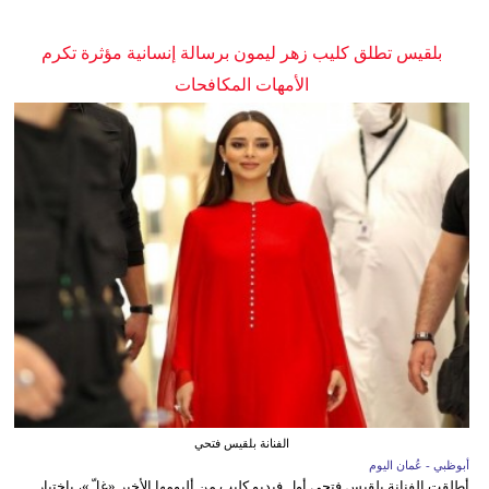
بلقيس تطلق كليب زهر ليمون برسالة إنسانية مؤثرة تكرم
الأمهات المكافحات
الفنانة بلقيس فتحي
أبوظبي - عُمان اليوم
أطلقت الفنانة بلقيس فتحي أول فيديو كليب من ألبومها الأخير «غِلّ»، باختيار