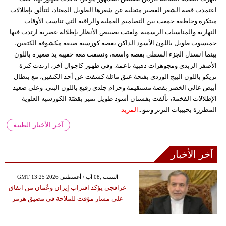
اعتمدت قصة الشعر القصير متخلية عن شعرها الطويل المعتاد، لتتألق بإطلالات
مبتكرة وخاطفة جمعت بين التصاميم العملية والراقية التي تناسب الأوقات
النهارية والمناسبات الرسمية. ولفتت بصيبص الأنظار بإطلالة عصرية ارتدت فيها
جمبسوت طويل باللون الأسود الداكن بقصة كورسيه ضيقة مكشوفة الكتفين،
بينما انسدل الجزء السفلي بقصة واسعة، ونسقت معه حقيبة يد صغيرة باللون
الأصفر الزبدي ومجوهرات ذهبية ناعمة. وفي ظهور كاجوال آخر، ارتدت كنزة
تريكو باللون البيج الوردي بفتحة عنق مائلة كشفت عن أحد الكتفين، مع بنطال
أبيض عالي الخصر بقصة مستقيمة وحزام جلدي رفيع باللون البني. وعلى صعيد
الإطلالات الفخمة، تألقت بفستان أسود طويل تميز بقصّة الكورسيه العلوية
المطرزة بحبيبات الترتر وتنو...
المزيد
آخر الأخبار الطبية
آخر الأخبار
GMT 13:25 2026 السبت ,08 آب / أغسطس
عراقجي يؤكد اقتراب إيران وعُمان من اتفاق
على مسار مؤقت للملاحة في مضيق هرمز