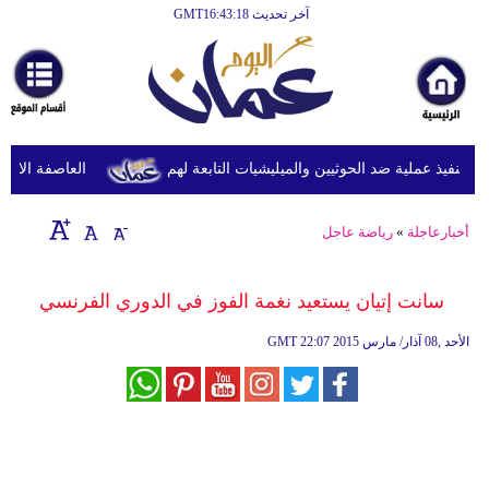
آخر تحديث GMT16:43:18
الرئيسية
أخبارعاجلة
رياضة
ثقافة
نفيذ عملية ضد الحوثيين والميليشيات التابعة لهم
العاصفة الاستوائ
إقتصاد
أخبارعاجلة
»
رياضة عاجل
فن
وموسيقى
سانت إتيان يستعيد نغمة الفوز في الدوري الفرنسي
أزياء
22:07 2015 الأحد ,08 آذار/ مارس
GMT
صحة
وتغذية
سياحة