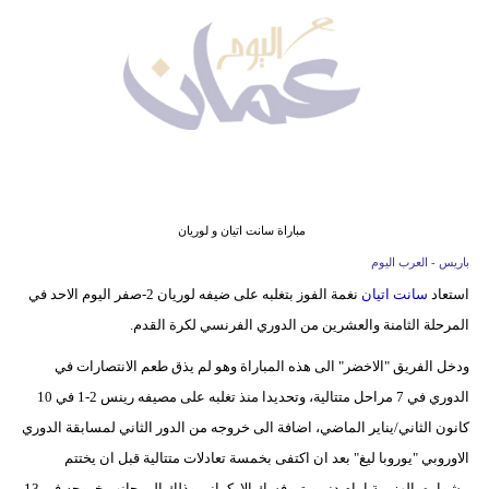
وسفر
ديكور
أخبار
إعلام
تعليم
مباراة سانت اتيان و لوريان
مرأة
باريس - العرب اليوم
استعاد
سانت اتيان
نغمة الفوز بتغلبه على ضيفه لوريان 2-صفر اليوم الاحد في
علوم
المرحلة الثامنة والعشرين من الدوري الفرنسي لكرة القدم.
وتكنولوجيا
ودخل الفريق "الاخضر" الى هذه المباراة وهو لم يذق طعم الانتصارات في
بيئة
الدوري في 7 مراحل متتالية، وتحديدا منذ تغلبه على مصيفه رينس 2-1 في 10
مدوَّنات
كانون الثاني/يناير الماضي، اضافة الى خروجه من الدور الثاني لمسابقة الدوري
الاوروبي "يوروبا ليغ" بعد ان اكتفى بخمسة تعادلات متتالية قبل ان يختتم
أبراج
مشواره بالهزيمة امام دنبروبتروفسك الاوكراني وذلك الى جانب خروجه في 13