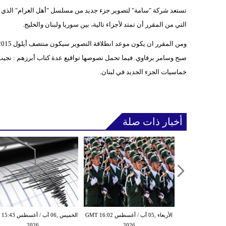
تستعد شركة "سامة" لتصوير جزء جديد من مسلسل "أهل الغرام" الذي أنجز
التي من المقرر أن تمتد لأجزاء تالية، بين سوريا ولبنان والخليج.
صبح وسامر برقاوي. فيما تحمل نصوصها تواقيع عدة كتاب أبرزهم : نجيب 
خماسيات الجزء الجديد في لبنان.
أخبار ذات صلة
الأربعاء ,05 آب / أغسطس GMT 14:29
الأربعاء ,05 آب / أغسطس GMT 16:02
الخميس ,06 آب / أغ
2026
2026
20