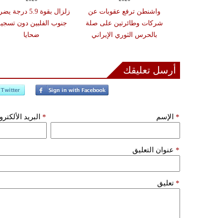
مرأة تم القبض
واشنطن ترفع عقوبات عن
زلزال بقوة 5.9 درجة 
أربعة رجال في
شركات وطائرتين على صلة
جنوب الفلبين دون تسجي
غاردن"
بالحرس الثوري الإيراني
ضحايا
أرسل تعليقك
*
الإسم
*
البريد الألكتر
*
عنوان التعليق
*
تعليق