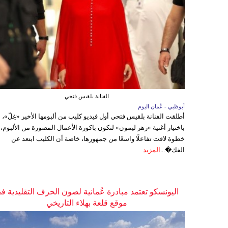
الفنانة بلقيس فتحي
أبوظبي - عُمان اليوم
أطلقت الفنانة بلقيس فتحي أول فيديو كليب من ألبومها الأخير «غِلّ»،
باختيار أغنية «زهر ليمون» لتكون باكورة الأعمال المصورة من الألبوم،
خطوة لاقت تفاعلًا واسعًا من جمهورها، خاصة أن الكليب ابتعد عن
الفك�...
المزيد
اليونسكو تعتمد مبادرة عُمانية لصون الحرف التقليدية ف
موقع قلعة بهلاء التاريخي