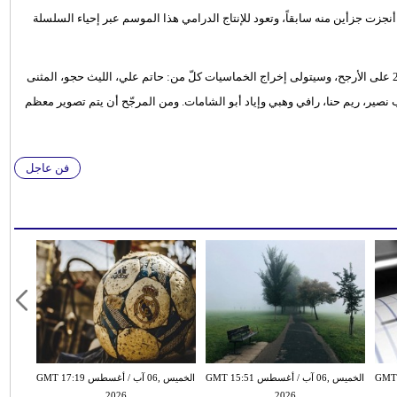
ت جزأين منه سابقاً، وتعود للإنتاج الدرامي هذا الموسم عبر إحياء السلسلة
ومن المقرر ان يكون موعد انطلاقة التصوير سيكون منتصف أيلول 2015 على الأرجح، وسيتولى إخراج الخماسيات كلّ من: حاتم علي، الليث حجو، المثنى
نصير، ريم حنا، رافي وهبي وإياد أبو الشامات. ومن المرجّح أن يتم تصوير معظم
فن عاجل
سطس GMT 15:43
الخميس ,06 آب / أغسطس GMT 15:51
الخميس ,06 آب / أغسطس GMT 17:19
2026
2026