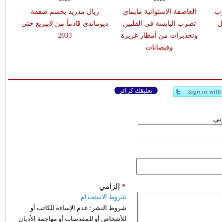
يضرب
العاصفة الاستوائية مايماي
ريال مدريد يحسم صفقة
ل
تضرب اليابسة في الفلبين
ديوماندي قادماً من لايبزيغ حتى
وتحذيرات من أمطار غزيرة
2033
وفيضانات
تعليقك كزائر
وني
*
إلزامي
شروط الاستخدام
شروط النشر:
عدم الإساءة للكاتب أو
للأشخاص أو للمقدسات أو مهاجمة الأديان