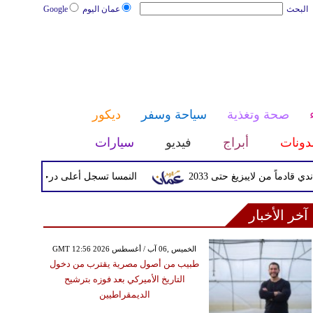
البحث
عمان اليوم
Google
صحة وتغذية
سياحة وسفر
ديكور
دونات
أبراج
فيديو
سيارات
 لايبزيغ حتى 2033
النمسا تسجل أعلى درجة حرارة في تاريخها مع وصولها 
آخر الأخبار
GMT 12:56 2026 الخميس ,06 آب / أغسطس
طبيب من أصول مصرية يقترب من دخول
التاريخ الأميركي بعد فوزه بترشيح
الديمقراطيين