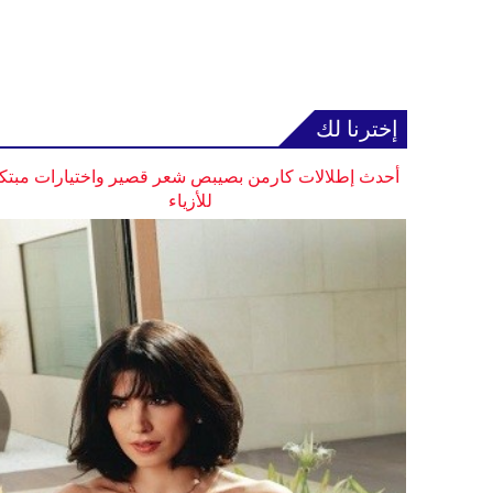
إخترنا لك
أحدث إطلالات كارمن بصيبص شعر قصير واختيارات مبتك
للأزياء