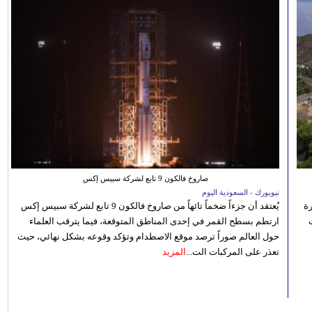
صاروخ فالكون 9 تابع لشركة سبيس إكس
نيويورك - السعودية اليوم
رة
يُعتقد أن جزءاً ضخماً تائهاً من صاروخ فالكون 9 تابع لشركة سبيس إكس
ارتطم بسطح القمر في إحدى المناطق المتوقعة، فيما يترقب العلماء
حول العالم صوراً ترصد موقع الاصطدام وتؤكد وقوعه بشكل نهائي، حيث
تعذر على المركبات الت...
المزيد