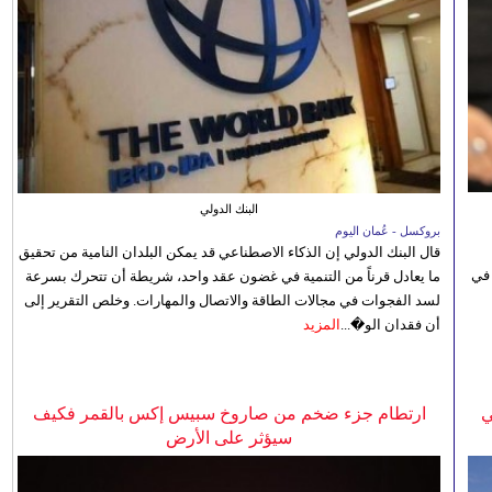
البنك الدولي
بروكسل - عُمان اليوم
قال البنك الدولي إن الذكاء الاصطناعي قد يمكن البلدان النامية من تحقيق
 في
ما يعادل قرناً من التنمية في غضون عقد واحد، شريطة أن تتحرك بسرعة
لسد الفجوات في مجالات الطاقة والاتصال والمهارات. وخلص التقرير إلى
أن فقدان الو�...
المزيد
ي
ارتطام جزء ضخم من صاروخ سبيس إكس بالقمر فكيف
سيؤثر على الأرض