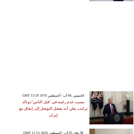
GMT 13:18 1970 الخميس ,06 آب / أغسطس
بسبب عدم رغبته في "قتل الناس"دونالد
ترامب يعلن أنه يفضَل التوصَل إلى إتفاق مع
إيران
GMT 12:15 2026 الأربعاء ,05 آب / أغسطس