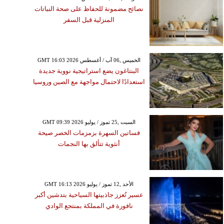
نصائح مضمونة للحفاظ على صحة النباتات
المنزلية قبل السفر
GMT 16:03 2026 الخميس ,06 آب / أغسطس
البنتاغون يضع استراتيجية نووية جديدة
استعدادًا لاحتمال مواجهة مع الصين وروسيا
GMT 09:39 2026 السبت ,25 تموز / يوليو
فساتين السهرة بزمزمات الخصر صيحة
أنثوية تتألق بها النجمات
GMT 16:13 2026 الأحد ,12 تموز / يوليو
عسير تُعزز جاذبيتها السياحية بتدشين أكبر
نافورة في المملكة بمنتجع الوادي