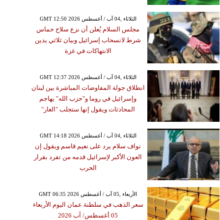
GMT 12:50 2026 الثلاثاء ,04 آب / أغسطس
مجلس السلام يُعلن أن نزع سلاح حماس
شرط لانسحاب إسرائيل وبيان ثلاثي يدين
الانتهاكات في غزة
GMT 12:37 2026 الثلاثاء ,04 آب / أغسطس
انطلاق جولة المفاوضات المباشرة بين لبنان
وإسرائيل في روما و"حزب الله" يهاجم
المحادثات ويقول إنها ستجلب "العار"
GMT 14:18 2026 الثلاثاء ,04 آب / أغسطس
نواف سلام يرد على نعيم قاسم ويقول إن
العون الأكبر لإسرائيل قدمه من تفرد بقرار
الحرب
GMT 06:35 2026 الأربعاء ,05 آب / أغسطس
سعر الذهب في سلطنة عمان اليوم الأربعاء
05 أغسطس/ آب 2026