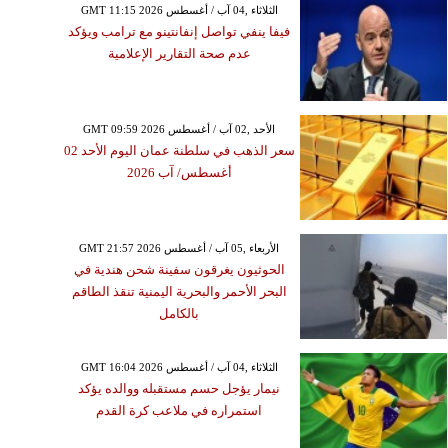
GMT 11:15 2026 الثلاثاء ,04 آب / أغسطس
فيفا ينفي تواصل إنفانتينو مع ترامب ويؤكد
عدم صحة التقارير الإعلامية
GMT 09:59 2026 الأحد ,02 آب / أغسطس
سعر الذهب في سلطنة عمان اليوم الأحد 02
أغسطس/ آب 2026
GMT 21:57 2026 الأربعاء ,05 آب / أغسطس
الحوثيون يغرقون سفينة شحن هندية في
البحر الأحمر والبحرية اليمنية تنقذ الطاقم
بالكامل
GMT 16:04 2026 الثلاثاء ,04 آب / أغسطس
نيمار يؤجل حسم مستقبله ووالده يؤكد
استمراره في ملاعب كرة القدم