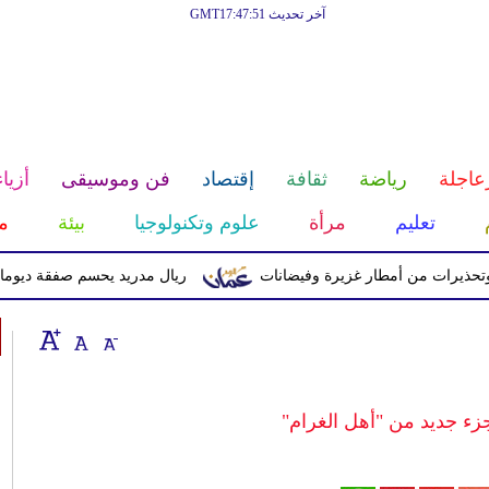
آخر تحديث GMT17:47:51
عاجلة
رياضة
ثقافة
إقتصاد
فن وموسيقى
أزياء
تعليم
مرأة
علوم وتكنولوجيا
بيئة
م
ت من أمطار غزيرة وفيضانات
ريال مدريد يحسم صفقة ديوماندي قادماً من
جزء جديد من "أهل الغرام"