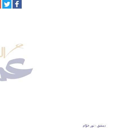
دمشق - نور خوّام