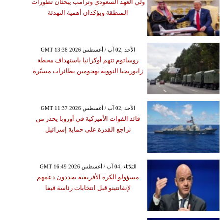
ولي العهد السعودي وترامب يبحثان تطورات
المنطقة ويؤكدان أهمية التهدئة
GMT 13:38 2026 الأحد ,02 آب / أغسطس
روساتوم تتهم أوكرانيا باستهداف محطة
زابوريجيا النووية بهجومين بطائرات مسيّرة
GMT 11:37 2026 الأحد ,02 آب / أغسطس
قائد القوات الأميركية في أوروبا يحذر من
تراجع القدرة على حماية إسرائيل
GMT 16:49 2026 الثلاثاء ,04 آب / أغسطس
مسؤولو الكرة الأفريقية يجددون دعمهم
لإنفانتينو قبل انتخابات رئاسة فيفا