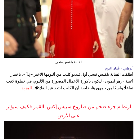
الفنانة بلقيس فتحي
أبوظبي - عُمان اليوم
أطلقت الفنانة بلقيس فتحي أول فيديو كليب من ألبومها الأخير «غِلّ»، باختيار
أغنية «زهر ليمون» لتكون باكورة الأعمال المصورة من الألبوم، في خطوة لاقت
تفاعلًا واسعًا من جمهورها، خاصة أن الكليب ابتعد عن الفك�...
المزيد
ارتطام جزء ضخم من صاروخ سبيس إكس بالقمر فكيف سيؤثر
على الأرض