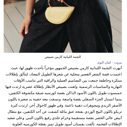
النجمة اللبنانية كارمن بصيبص
بيروت - عُمان اليوم
أبهرت النجمة اللبنانية كارمن بصيبص الجمهور مؤخراً بأحدث ظهور لها، حيث
اعتمدت قصة الشعر القصير متخلية عن شعرها الطويل المعتاد، لتتألق بإطلالات
مبتكرة وخاطفة جمعت بين التصاميم العملية والراقية التي تناسب الأوقات
النهارية والمناسبات الرسمية. ولفتت بصيبص الأنظار بإطلالة عصرية ارتدت فيها
جمبسوت طويل باللون الأسود الداكن بقصة كورسيه ضيقة مكشوفة الكتفين،
بينما انسدل الجزء السفلي بقصة واسعة، ونسقت معه حقيبة يد صغيرة باللون
الأصفر الزبدي ومجوهرات ذهبية ناعمة. وفي ظهور كاجوال آخر، ارتدت كنزة
تريكو باللون البيج الوردي بفتحة عنق مائلة كشفت عن أحد الكتفين، مع بنطال
أبيض عالي الخصر بقصة مستقيمة وحزام جلدي رفيع باللون البني. وعلى صعيد
الإطلالات الفخمة، تألقت بفستان أسود طويل تميز بقصّة الكورسيه العلوية