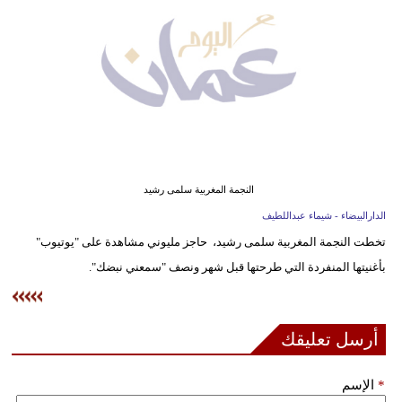
وسفر
ديكور
أخبار
إعلام
تعليم
النجمة المغربية سلمى رشيد
مرأة
الدارالبيضاء - شيماء عبداللطيف
تخطت النجمة المغربية سلمى رشيد، حاجز مليوني مشاهدة على "يوتيوب"
علوم
بأغنيتها المنفردة التي طرحتها قبل شهر ونصف "سمعني نبضك".
وتكنولوجيا
بيئة
أرسل تعليقك
مدوَّنات
*
الإسم
أبراج