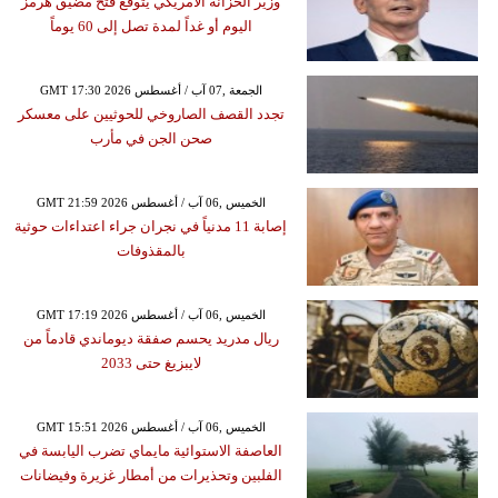
وزير الخزانة الأمريكي يتوقع فتح مضيق هرمز
اليوم أو غداً لمدة تصل إلى 60 يوماً
GMT 17:30 2026 الجمعة ,07 آب / أغسطس
تجدد القصف الصاروخي للحوثيين على معسكر
صحن الجن في مأرب
GMT 21:59 2026 الخميس ,06 آب / أغسطس
إصابة 11 مدنياً في نجران جراء اعتداءات حوثية
بالمقذوفات
GMT 17:19 2026 الخميس ,06 آب / أغسطس
ريال مدريد يحسم صفقة ديوماندي قادماً من
لايبزيغ حتى 2033
GMT 15:51 2026 الخميس ,06 آب / أغسطس
العاصفة الاستوائية مايماي تضرب اليابسة في
الفلبين وتحذيرات من أمطار غزيرة وفيضانات