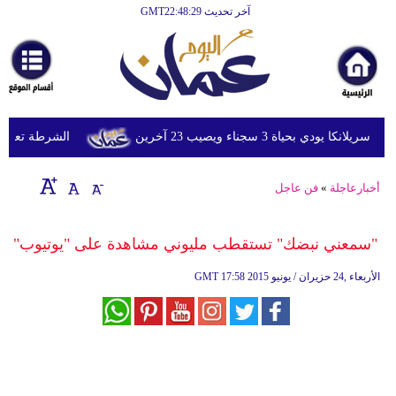
آخر تحديث GMT22:48:29
الرئيسية
أخبارعاجلة
رياضة
ثقافة
ي بحياة 3 سجناء ويصيب 23 آخرين
الشرطة تعتقل إمر
إقتصاد
أخبارعاجلة
»
فن عاجل
فن
وموسيقى
"سمعني نبضك" تستقطب مليوني مشاهدة على "يوتيوب"
أزياء
17:58 2015 الأربعاء ,24 حزيران / يونيو
GMT
صحة
وتغذية
سياحة