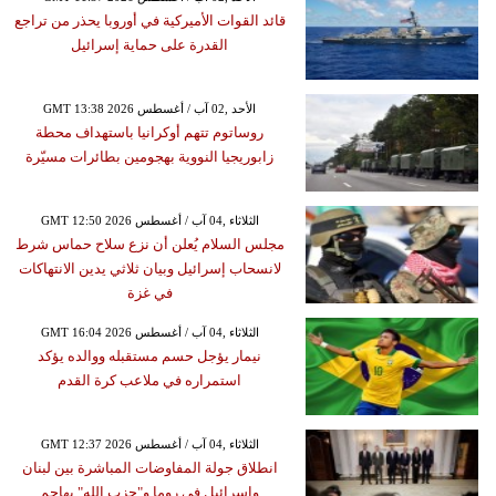
قائد القوات الأميركية في أوروبا يحذر من تراجع
القدرة على حماية إسرائيل
GMT 13:38 2026 الأحد ,02 آب / أغسطس
روساتوم تتهم أوكرانيا باستهداف محطة
زابوريجيا النووية بهجومين بطائرات مسيّرة
GMT 12:50 2026 الثلاثاء ,04 آب / أغسطس
مجلس السلام يُعلن أن نزع سلاح حماس شرط
لانسحاب إسرائيل وبيان ثلاثي يدين الانتهاكات
في غزة
GMT 16:04 2026 الثلاثاء ,04 آب / أغسطس
نيمار يؤجل حسم مستقبله ووالده يؤكد
استمراره في ملاعب كرة القدم
GMT 12:37 2026 الثلاثاء ,04 آب / أغسطس
انطلاق جولة المفاوضات المباشرة بين لبنان
وإسرائيل في روما و"حزب الله" يهاجم