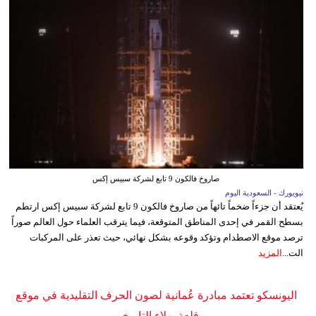
صاروخ فالكون 9 تابع لشركة سبيس إكس
نيويورك - السعودية اليوم
يُعتقد أن جزءاً ضخماً تائهاً من صاروخ فالكون 9 تابع لشركة سبيس إكس ارتطم
بسطح القمر في إحدى المناطق المتوقعة، فيما يترقب العلماء حول العالم صوراً
ترصد موقع الاصطدام وتؤكد وقوعه بشكل نهائي، حيث تعذر على المركبات
الت...
المزيد
اليونسكو تعتمد مبادرة عُمانية لصون الحرف التقليدية في موقع
قلعة بهلاء التاريخي