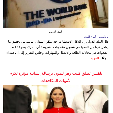
البنك الدولي
بروكسل - عُمان اليوم
قال البنك الدولي إن الذكاء الاصطناعي قد يمكن البلدان النامية من تحقيق ما
يعادل قرناً من التنمية في غضون عقد واحد، شريطة أن تتحرك بسرعة لسد
الفجوات في مجالات الطاقة والاتصال والمهارات. وخلص التقرير إلى أن فقدان
الو�...
المزيد
بلقيس تطلق كليب زهر ليمون برسالة إنسانية مؤثرة تكرم
الأمهات المكافحات