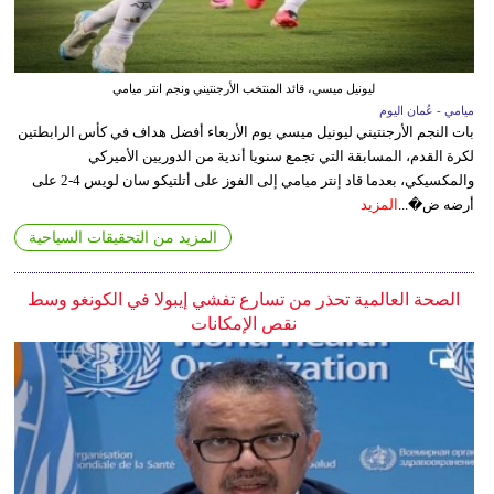
ليونيل ميسي، قائد المنتخب الأرجنتيني ونجم انتر ميامي
ميامي - عُمان اليوم
بات النجم الأرجنتيني ليونيل ميسي يوم الأربعاء أفضل هداف في كأس الرابطتين
لكرة القدم، المسابقة التي تجمع سنويا أندية من الدوريين الأميركي
والمكسيكي، بعدما قاد إنتر ميامي إلى الفوز على أتلتيكو سان لويس 4-2 على
أرضه ض�...
المزيد
المزيد من التحقيقات السياحية
الصحة العالمية تحذر من تسارع تفشي إيبولا في الكونغو وسط
نقص الإمكانات