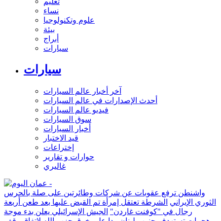
تعليم
نساء
علوم وتكنولوجيا
بيئة
أبراج
سيارات
سيارات
آخر أخبار عالم السيارات
أحدث الإصدارات في عالم السيارات
فيديو عالم السيارات
سوق السيارات
أخبار السيارات
قيد الاختبار
إختراعات
حوارات و تقارير
غاليري
واشنطن ترفع عقوبات عن شركات وطائرتين على صلة بالحرس
الثوري الإيراني
الشرطة تعتقل إمرأة تم القبض عليها بعد طعن أربعة
رجال في "كوفنت غاردن"
الجيش الإسرائيلي يعلن بدء موجة
هجمات تستهدف جنوب لبنان ردا على خرق حزب الله لاتفاق وقف