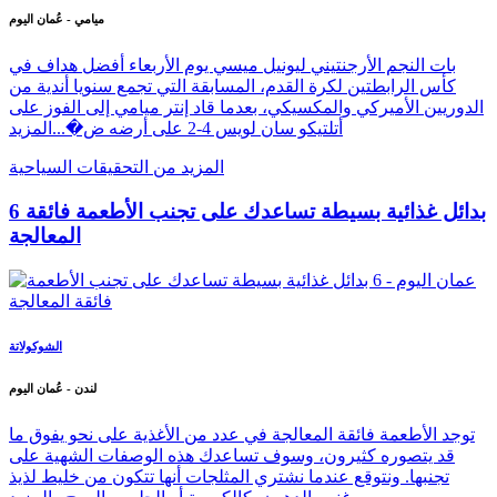
ميامي - عُمان اليوم
بات النجم الأرجنتيني ليونيل ميسي يوم الأربعاء أفضل هداف في
كأس الرابطتين لكرة القدم، المسابقة التي تجمع سنويا أندية من
الدوريين الأميركي والمكسيكي، بعدما قاد إنتر ميامي إلى الفوز على
أتلتيكو سان لويس 4-2 على أرضه ض�...
المزيد
المزيد من التحقيقات السياحية
6 بدائل غذائية بسيطة تساعدك على تجنب الأطعمة فائقة
المعالجة
الشوكولاتة
لندن - عُمان اليوم
توجد الأطعمة فائقة المعالجة في عدد من الأغذية على نحو يفوق ما
قد يتصوره كثيرون، وسوف تساعدك هذه الوصفات الشهية على
تجنبها. ونتوقع عندما نشتري المثلجات أنها تتكون من خليط لذيذ