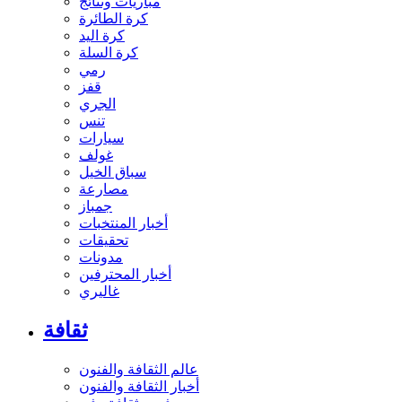
مباريات ونتائج
كرة الطائرة
كرة اليد
كرة السلة
رمي
قفز
الجري
تنس
سيارات
غولف
سباق الخيل
مصارعة
جمباز
أخبار المنتخبات
تحقيقات
مدونات
أخبار المحترفين
غاليري
ثقافة
عالم الثقافة والفنون
أخبار الثقافة والفنون