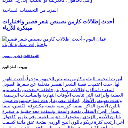
وغني بالدهون، كالكريمة أو الحليب، إلى ج...
المزيد
المزيد من التحقيقات السياحية
أحدث إطلالات كارمن بصيبص شعر قصير واختيارات
مبتكرة للأزياء
النجمة اللبنانية كارمن بصيبص
بيروت - عُمان اليوم
أبهرت النجمة اللبنانية كارمن بصيبص الجمهور مؤخراً بأحدث ظهور
لها، حيث اعتمدت قصة الشعر القصير متخلية عن شعرها الطويل
المعتاد، لتتألق بإطلالات مبتكرة وخاطفة جمعت بين التصاميم
العملية والراقية التي تناسب الأوقات النهارية والمناسبات الرسمية.
ولفتت بصيبص الأنظار بإطلالة عصرية ارتدت فيها جمبسوت طويل
باللون الأسود الداكن بقصة كورسيه ضيقة مكشوفة الكتفين، بينما
انسدل الجزء السفلي بقصة واسعة، ونسقت معه حقيبة يد صغيرة
باللون الأصفر الزبدي ومجوهرات ذهبية ناعمة. وفي ظهور كاجوال
آخر، ارتدت كنزة تريكو باللون البيج الوردي بفتحة عنق مائلة كشفت
عن أحد الكتفين، مع بنطال أبيض عالي الخصر بقصة مستقيمة