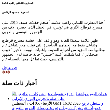
المطرب اللبناني راغب علامة
القاهرة ـ محمود الرفاعي
أحيا المطرب اللبناني راغب علامة، أضخم حفلات صيف 2015 على
مسرح قرطاج الأثري في تونس، في الحفل الذى حضره آلاف من
الجمهور التونسي والعربي.
ظهر علامة سعيدًا للغاية وهو واقف على خشبة مسرح قرطاج
وتفاعل بقوة مع الجماهير الحاضرة التي تغنت معه بتفاعل تام
وطلبوا منه المزيد من أغنياته القديمة وأغنيات ألبومه الأخير "حبيب
ضحكاتي"، كما شكلت أغنية "حبيني" حالة خاصة لدى الجمهور
التونسي، حيث تفاعل معها بانسجام تام.
فن عاجل
أخبار ذات صلة
واشنطن ترفع
الأربعاء ,05 آب / أغسطس GMT 16:02 2026
عقوبات عن شركات وطائرتين على صلة بالحرس الثوري