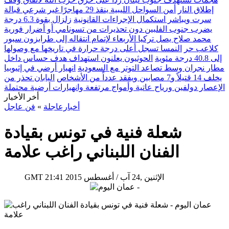
إطلاق النار
أمن السواحل الليبية ينقذ 29 مهاجرًا غير شرعي قبالة
سرت ويباشر استكمال الإجراءات القانونية
زلزال بقوة 6.3 درجة
يضرب جنوب الفلبين دون تحذيرات من تسونامي أو أضرار فورية
محمد صلاح يصل تركيا الأربعاء لإتمام انتقاله إلى طرابزون سبور
كلاعب حر
النمسا تسجل أعلى درجة حرارة في تاريخها مع وصولها
إلى 40.8 درجة مئوية
الحوثيون يعلنون استهداف هدف حساس داخل
مطار نجران وسط تصاعد التوتر مع السعودية
انهيار أرضي في إثيوبيا
يخلف 14 قتيلاً و7 مصابين ويفقد عدداً من الأشخاص
اليابان تحذر من
الإعصار دولفين ورياح عاتية وأمواج مرتفعة وانهيارات أرضية محتملة
أخر الأخبار
أخبارعاجلة
»
فن عاجل
شعلة فنية في تونس بقيادة
الفنان اللبناني راغب علامة
21:41 2015 الإثنين ,24 آب / أغسطس
GMT