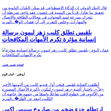
قال البنك الدولي إن الذكاء الاصطناعي قد يمكن البلدان النامية من
تحقيق ما يعادل قرناً من التنمية في غضون عقد واحد، شريطة أن
تتحرك بسرعة لسد الفجوات في مجالات الطاقة والاتصال
والمهارات. وخلص التقرير إلى أن فقدان الو�...
المزيد
بلقيس تطلق كليب زهر ليمون برسالة
إنسانية مؤثرة تكرم الأمهات المكافحات
الفنانة بلقيس فتحي
أبوظبي - عُمان اليوم
أطلقت الفنانة بلقيس فتحي أول فيديو كليب من ألبومها الأخير
«غِلّ»، باختيار أغنية «زهر ليمون» لتكون باكورة الأعمال المصورة
من الألبوم، في خطوة لاقت تفاعلًا واسعًا من جمهورها، خاصة أن
الكليب ابتعد عن الفك�...
المزيد
ارتطام جزء ضخم من صاروخ سبيس إكس