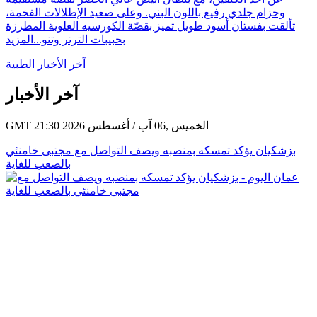
وحزام جلدي رفيع باللون البني. وعلى صعيد الإطلالات الفخمة،
تألقت بفستان أسود طويل تميز بقصّة الكورسيه العلوية المطرزة
بحبيبات الترتر وتنو...
المزيد
آخر الأخبار الطبية
آخر الأخبار
GMT 21:30 2026 الخميس ,06 آب / أغسطس
بزشكيان يؤكد تمسكه بمنصبه ويصف التواصل مع مجتبى خامنئي
بالصعب للغاية