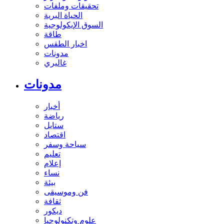
تحقيقات وملفات
الحياة البرية
السوق الإيكولوجية
طاقة
اخبار الطقس
مدونات
غاليري
مدونات
أخبار
رياضة
ستايل
اقتصاد
سياحة وسفر
تعليم
إعلام
نساء
بيئة
فن وموسيقى
ثقافة
ديكور
علوم وتكنولوجيا