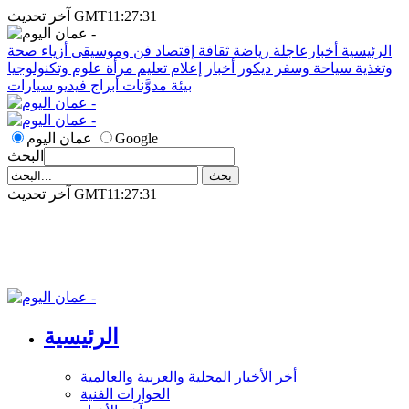
آخر تحديث GMT11:27:31
الرئيسية
أخبارعاجلة
رياضة
ثقافة
إقتصاد
فن وموسيقى
أزياء
صحة
وتغذية
سياحة وسفر
ديكور
أخبار
إعلام
تعليم
مرأة
علوم وتكنولوجيا
بيئة
مدوَّنات
أبراج
فيديو
سيارات
Google
عمان اليوم
البحث
آخر تحديث GMT11:27:31
الرئيسية
أخر الأخبار المحلية والعربية والعالمية
الحوارات الفنية