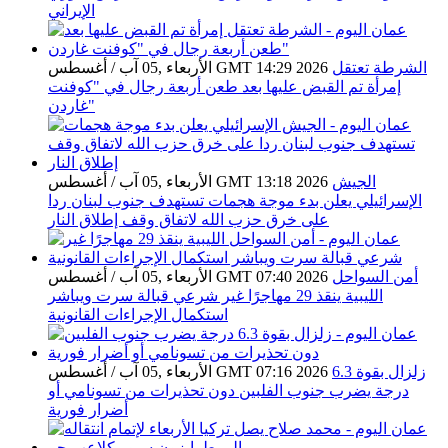
الإيراني
الشرطة تعتقل
الأربعاء ,05 آب / أغسطس GMT 14:29 2026
إمرأة تم القبض عليها بعد طعن أربعة رجال في "كوفنت
غاردن"
الجيش
الأربعاء ,05 آب / أغسطس GMT 13:18 2026
الإسرائيلي يعلن بدء موجة هجمات تستهدف جنوب لبنان ردا
على خرق حزب الله لاتفاق وقف إطلاق النار
أمن السواحل
الأربعاء ,05 آب / أغسطس GMT 07:40 2026
الليبية ينقذ 29 مهاجرًا غير شرعي قبالة سرت ويباشر
استكمال الإجراءات القانونية
زلزال بقوة 6.3
الأربعاء ,05 آب / أغسطس GMT 07:16 2026
درجة يضرب جنوب الفلبين دون تحذيرات من تسونامي أو
أضرار فورية