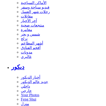
الأماكن السياحية
فيديو سياحة وسفر
رحلات شهر العسل
مقابلات
آخر الأخبار
منتجعات صحية
مغامرة
شمس و بحر
تزلج
أشهر المطاعم
أفخم الفنادق
مدونات
غاليري
ديكور
أخبار الديكور
جديد عالم الديكور
داخلي
خارجي
Your Photos
Feng Shui
منزل