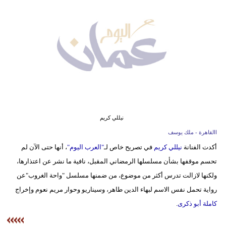
وسفر
ديكور
أخبار
إعلام
تعليم
مرأة
نيللي كريم
االقاهرة - ملك يوسف
علوم
أكدت الفنانة
نيللي كريم
في تصريح خاص لـ
"العرب اليوم"
، أنها حتى الآن لم
وتكنولوجيا
تحسم موقفها بشأن مسلسلها الرمضاني المقبل، نافية ما نشر عن اعتذارها،
بيئة
ولكنها لازالت تدرس أكثر من موضوع، من ضمنها مسلسل "واحة الغروب"عن
رواية تحمل نفس الاسم لبهاء الدين طاهر، وسيناريو وحوار مريم نعوم وإخراج
مدوَّنات
كاملة أبو ذكرى
.
أبراج