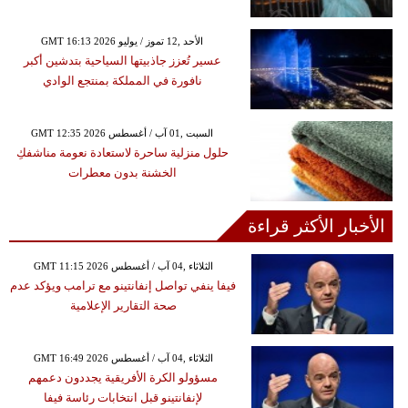
GMT 16:13 2026 الأحد ,12 تموز / يوليو
عسير تُعزز جاذبيتها السياحية بتدشين أكبر
نافورة في المملكة بمنتجع الوادي
GMT 12:35 2026 السبت ,01 آب / أغسطس
حلول منزلية ساحرة لاستعادة نعومة مناشفكِ
الخشنة بدون معطرات
الأخبار الأكثر قراءة
GMT 11:15 2026 الثلاثاء ,04 آب / أغسطس
فيفا ينفي تواصل إنفانتينو مع ترامب ويؤكد عدم
صحة التقارير الإعلامية
GMT 16:49 2026 الثلاثاء ,04 آب / أغسطس
مسؤولو الكرة الأفريقية يجددون دعمهم
لإنفانتينو قبل انتخابات رئاسة فيفا