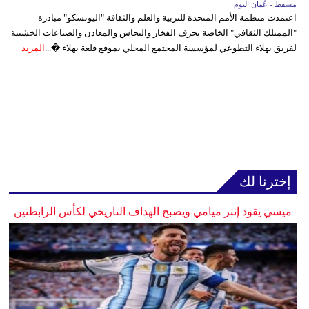
مسقط - عُمان اليوم
اعتمدت منظمة الأمم المتحدة للتربية والعلم والثقافة "اليونسكو" مبادرة
"الممتلك الثقافي" الخاصة بحرف الفخار والنحاس والمعادن والصناعات الخشبية
لفريق بهلاء التطوعي لمؤسسة المجتمع المحلي بموقع قلعة بهلاء �...
المزيد
إخترنا لك
ميسي يقود إنتر ميامي ويصبح الهداف التاريخي لكأس الرابطتين