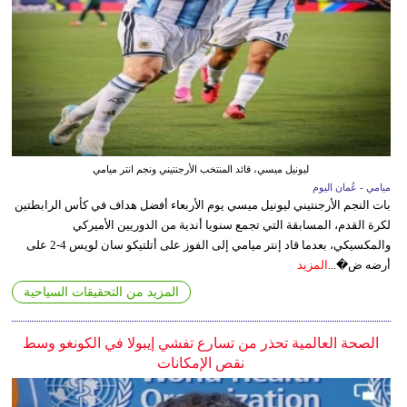
ليونيل ميسي، قائد المنتخب الأرجنتيني ونجم انتر ميامي
ميامي - عُمان اليوم
بات النجم الأرجنتيني ليونيل ميسي يوم الأربعاء أفضل هداف في كأس الرابطتين
لكرة القدم، المسابقة التي تجمع سنويا أندية من الدوريين الأميركي
والمكسيكي، بعدما قاد إنتر ميامي إلى الفوز على أتلتيكو سان لويس 4-2 على
أرضه ض�...
المزيد
المزيد من التحقيقات السياحية
الصحة العالمية تحذر من تسارع تفشي إيبولا في الكونغو وسط
نقص الإمكانات