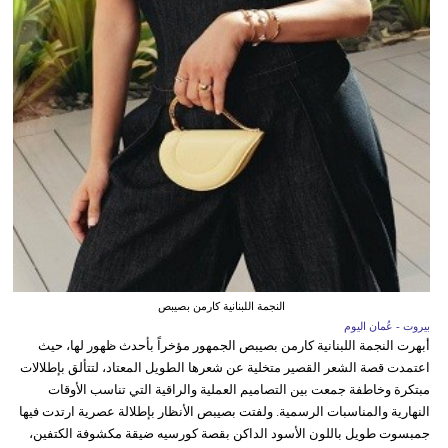
النجمة اللبنانية كارمن بصيبص
بيروت - عُمان اليوم
أبهرت النجمة اللبنانية كارمن بصيبص الجمهور مؤخراً بأحدث ظهور لها، حيث
اعتمدت قصة الشعر القصير متخلية عن شعرها الطويل المعتاد، لتتألق بإطلالات
مبتكرة وخاطفة جمعت بين التصاميم العملية والراقية التي تناسب الأوقات
النهارية والمناسبات الرسمية. ولفتت بصيبص الأنظار بإطلالة عصرية ارتدت فيها
جمبسوت طويل باللون الأسود الداكن بقصة كورسيه ضيقة مكشوفة الكتفين،