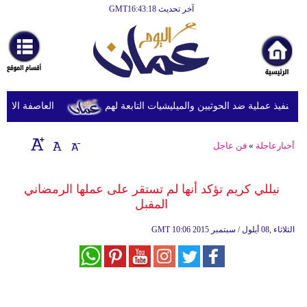
آخر تحديث GMT16:43:18
الرئيسية
أخبارعاجلة
رياضة
ثقافة
نفيذ عملية ضد الحوثيين والميليشيات التابعة لهم
العاصفة الاستوائ
إقتصاد
أخبارعاجلة
»
فن عاجل
فن
وموسيقى
نيللي كريم تؤكد أنها لم تستقر على عملها الرمضاني
المقبل
أزياء
10:06 2015 الثلاثاء ,08 أيلول / سبتمبر
GMT
صحة
وتغذية
سياحة