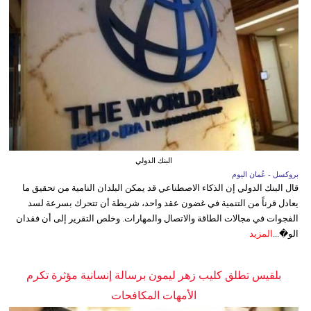
البنك الدولي
بروكسل - عُمان اليوم
قال البنك الدولي إن الذكاء الاصطناعي قد يمكن البلدان النامية من تحقيق ما
يعادل قرناً من التنمية في غضون عقد واحد، شريطة أن تتحرك بسرعة لسد
الفجوات في مجالات الطاقة والاتصال والمهارات. وخلص التقرير إلى أن فقدان
الو�...
المزيد
بلقيس تطلق كليب زهر ليمون برسالة إنسانية مؤثرة تكرم
الأمهات المكافحات