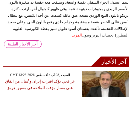
بينما انسدل الجزء السفلي بقصة واسعة، ونسقت معه حقيبة يد صغيرة باللون
الأصفر الزبدي ومجوهرات ذهبية ناعمة. وفي ظهور كاجوال آخر، ارتدت كنزة
تريكو باللون البيج الوردي بفتحة عنق مائلة كشفت عن أحد الكتفين، مع بنطال
أبيض عالي الخصر بقصة مستقيمة وحزام جلدي رفيع باللون البني. وعلى صعيد
الإطلالات الفخمة، تألقت بفستان أسود طويل تميز بقصّة الكورسيه العلوية
المطرزة بحبيبات الترتر وتنو...
المزيد
آخر الأخبار الطبية
آخر الأخبار
GMT 13:25 2026 السبت ,08 آب / أغسطس
عراقجي يؤكد اقتراب إيران وعُمان من اتفاق
على مسار مؤقت للملاحة في مضيق هرمز