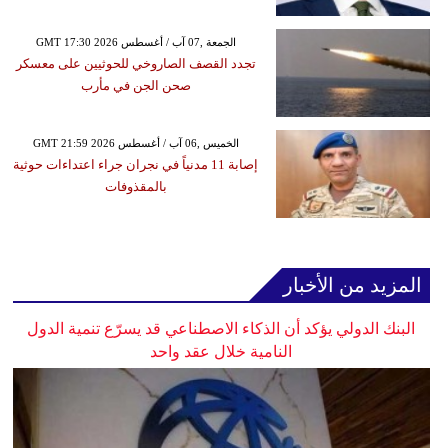
GMT 17:30 2026 الجمعة ,07 آب / أغسطس
تجدد القصف الصاروخي للحوثيين على معسكر
صحن الجن في مأرب
GMT 21:59 2026 الخميس ,06 آب / أغسطس
إصابة 11 مدنياً في نجران جراء اعتداءات حوثية
بالمقذوفات
المزيد من الأخبار
البنك الدولي يؤكد أن الذكاء الاصطناعي قد يسرّع تنمية الدول
النامية خلال عقد واحد