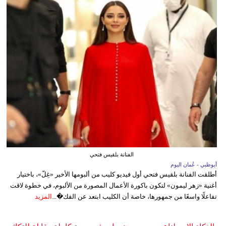
الفنانة بلقيس فتحي
أبوظبي - عُمان اليوم
أطلقت الفنانة بلقيس فتحي أول فيديو كليب من ألبومها الأخير «غِلّ»، باختيار
أغنية «زهر ليمون» لتكون باكورة الأعمال المصورة من الألبوم، في خطوة لاقت
تفاعلًا واسعًا من جمهورها، خاصة أن الكليب ابتعد عن الفك�...
المزيد