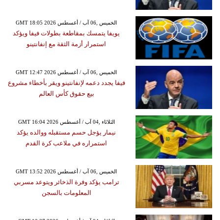
GMT 18:05 2026 الخميس ,06 آب / أغسطس
يويفا يتمسك بمقاطعة بطولات فيفا ويؤكد
استمرار أزمة الثقة مع إنفانتينو
GMT 12:47 2026 الخميس ,06 آب / أغسطس
فيفا يجدد دعمه لإنفانتينو ويقر بأخطاء مشروع
بيع حقوق كأس العالم
GMT 16:04 2026 الثلاثاء ,04 آب / أغسطس
نيمار يؤجل حسم مستقبله ووالده يؤكد
استمراره في ملاعب كرة القدم
GMT 13:52 2026 الخميس ,06 آب / أغسطس
ترامب يؤكد وفرة الذخائر ويتوعد مسربي
المعلومات بالسجن