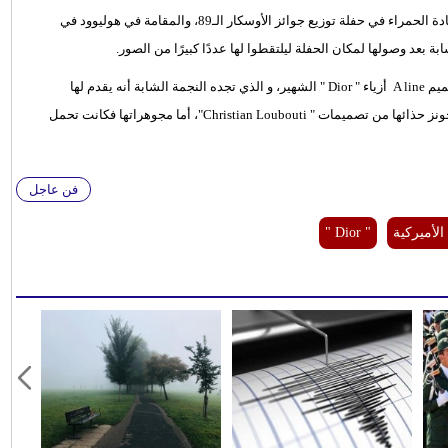
سحرت النجمة العالمية فيليستي جونز الجميع، بمجرد وصولها إلى السجادة الحمراء في حفلة توزيع جوائز الأوسكار الـ89، والمقامة في هوليوود في
بعد وصولها لمكان الحفلة ليلتقطوا لها عددًا كبيرًا من الصور.
وظهرت فيليستي جونز ذات الـ 33 عامًا في الحفلة مرتديه فستان ذو تصميم A line أزياء " Dior " الشهير، و الذي تجده النجمة الشابة أنه يقدم لها
التصميمات التي تحمل كل مقومات الرقي والفخامة. وانتقت فيليستى جونز حذائها من تصميمات " Christian Loubouti"، أما مجوهراتها فكانت تحمل
فن عاجل
الأميركية
" Dior "