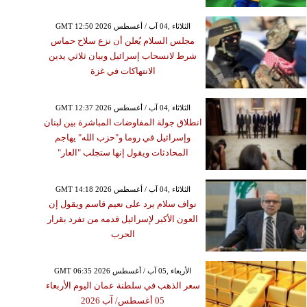
GMT 12:50 2026 الثلاثاء ,04 آب / أغسطس
مجلس السلام يُعلن أن نزع سلاح حماس
شرط لانسحاب إسرائيل وبيان ثلاثي يدين
الانتهاكات في غزة
GMT 12:37 2026 الثلاثاء ,04 آب / أغسطس
انطلاق جولة المفاوضات المباشرة بين لبنان
وإسرائيل في روما و"حزب الله" يهاجم
المحادثات ويقول إنها ستجلب "العار"
GMT 14:18 2026 الثلاثاء ,04 آب / أغسطس
نواف سلام يرد على نعيم قاسم ويقول إن
العون الأكبر لإسرائيل قدمه من تفرد بقرار
الحرب
GMT 06:35 2026 الأربعاء ,05 آب / أغسطس
سعر الذهب في سلطنة عمان اليوم الأربعاء
05 أغسطس/ آب 2026