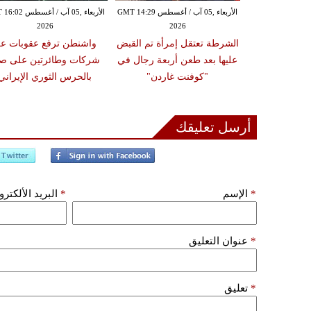
الأربعاء ,05 آب / أغسطس GMT 13:18
الأربعاء ,05 آب / أغسطس GMT 14:29
الأربعاء ,05 آب / أغس
2026
2026
20
يلي يعلن بدء
الشرطة تعتقل إمرأة تم القبض
واشنطن ترفع عقوبات ع
تستهدف جنوب
عليها بعد طعن أربعة رجال في
شركات وطائرتين على ص
 خرق حزب الله
"كوفنت غاردن"
بالحرس الثوري الإيراني
إطلاق النار
أرسل تعليقك
*
الإسم
*
البريد الألكتر
*
عنوان التعليق
*
تعليق