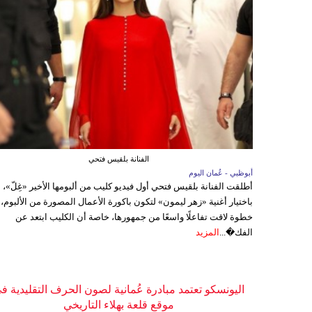
الفنانة بلقيس فتحي
أبوظبي - عُمان اليوم
أطلقت الفنانة بلقيس فتحي أول فيديو كليب من ألبومها الأخير «غِلّ»،
باختيار أغنية «زهر ليمون» لتكون باكورة الأعمال المصورة من الألبوم،
خطوة لاقت تفاعلًا واسعًا من جمهورها، خاصة أن الكليب ابتعد عن
الفك�...
المزيد
اليونسكو تعتمد مبادرة عُمانية لصون الحرف التقليدية ف
موقع قلعة بهلاء التاريخي