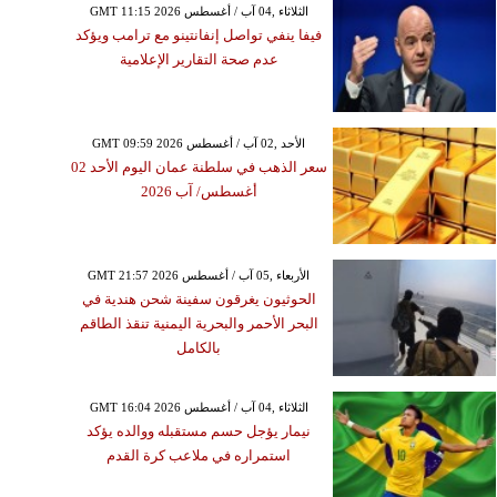
GMT 11:15 2026 الثلاثاء ,04 آب / أغسطس
فيفا ينفي تواصل إنفانتينو مع ترامب ويؤكد
عدم صحة التقارير الإعلامية
GMT 09:59 2026 الأحد ,02 آب / أغسطس
سعر الذهب في سلطنة عمان اليوم الأحد 02
أغسطس/ آب 2026
GMT 21:57 2026 الأربعاء ,05 آب / أغسطس
الحوثيون يغرقون سفينة شحن هندية في
البحر الأحمر والبحرية اليمنية تنقذ الطاقم
بالكامل
GMT 16:04 2026 الثلاثاء ,04 آب / أغسطس
نيمار يؤجل حسم مستقبله ووالده يؤكد
استمراره في ملاعب كرة القدم