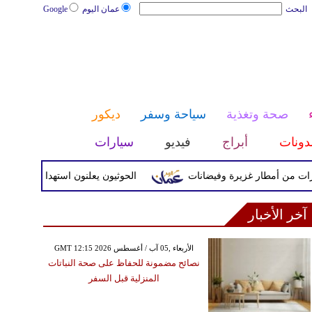
البحث
عمان اليوم
Google
صحة وتغذية
سياحة وسفر
ديكور
دونات
أبراج
فيديو
سيارات
أمطار غزيرة وفيضانات
الحوثيون يعلنون استهداف هدف حساس داخل
آخر الأخبار
GMT 12:15 2026 الأربعاء ,05 آب / أغسطس
نصائح مضمونة للحفاظ على صحة النباتات
المنزلية قبل السفر