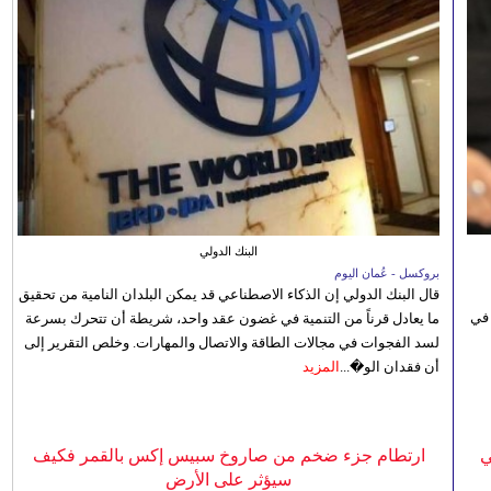
البنك الدولي
بروكسل - عُمان اليوم
قال البنك الدولي إن الذكاء الاصطناعي قد يمكن البلدان النامية من تحقيق
 في
ما يعادل قرناً من التنمية في غضون عقد واحد، شريطة أن تتحرك بسرعة
لسد الفجوات في مجالات الطاقة والاتصال والمهارات. وخلص التقرير إلى
أن فقدان الو�...
المزيد
ي
ارتطام جزء ضخم من صاروخ سبيس إكس بالقمر فكيف
سيؤثر على الأرض