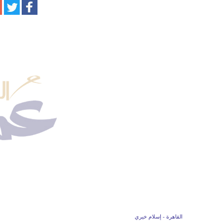
ف
القاهرة - إسلام خيري