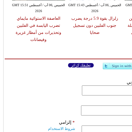
طس GMT 16:02
الخميس ,06 آب / أغسطس GMT 15:43
الخميس ,06 آب / أغسطس GMT 15:51
2026
2026
ن
زلزال بقوة 5.9 درجة يضرب
العاصفة الاستوائية مايماي
لة
جنوب الفلبين دون تسجيل
تضرب اليابسة في الفلبين
ضحايا
وتحذيرات من أمطار غزيرة
وفيضانات
تعليقك كزائر
وني
*
إلزامي
شروط الاستخدام