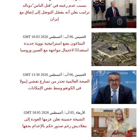
بسبب عدم رغبته في "قتل الناس"دونالد
ترامب يعلن أنه يفضَل التوصَل إلى إتفاق مع
إيران
GMT 16:03 2026 الخميس ,06 آب / أغسطس
البنتاغون يضع استراتيجية نووية جديدة
استعدادًا لاحتمال مواجهة مع الصين وروسيا
GMT 13:30 2026 الخميس ,06 آب / أغسطس
الصحة العالمية تحذر من تسارع تفشي إيبولا
في الكونغو وسط نقص الإمكانات
GMT 18:05 2026 الأربعاء ,05 آب / أغسطس
الشيخة حسينة تعلن عزمها العودة إلى
بنغلاديش رغم صدور حكم بالإعدام بحقها