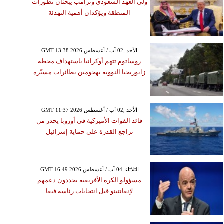
ولي العهد السعودي وترامب يبحثان تطورات
المنطقة ويؤكدان أهمية التهدئة
GMT 13:38 2026 الأحد ,02 آب / أغسطس
روساتوم تتهم أوكرانيا باستهداف محطة
زابوريجيا النووية بهجومين بطائرات مسيّرة
GMT 11:37 2026 الأحد ,02 آب / أغسطس
قائد القوات الأميركية في أوروبا يحذر من
تراجع القدرة على حماية إسرائيل
GMT 16:49 2026 الثلاثاء ,04 آب / أغسطس
مسؤولو الكرة الأفريقية يجددون دعمهم
لإنفانتينو قبل انتخابات رئاسة فيفا