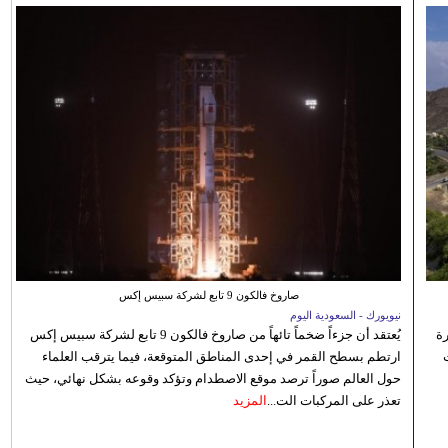
صاروخ فالكون 9 تابع لشركة سبيس إكس
نيويورك - السعودية اليوم
رة
يُعتقد أن جزءاً ضخماً تائهاً من صاروخ فالكون 9 تابع لشركة سبيس إكس
ارتطم بسطح القمر في إحدى المناطق المتوقعة، فيما يترقب العلماء
حول العالم صوراً ترصد موقع الاصطدام وتؤكد وقوعه بشكل نهائي، حيث
تعذر على المركبات الت...
المزيد