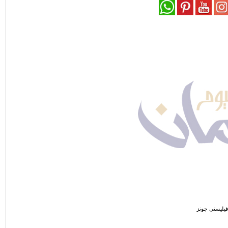
يليستي جونز