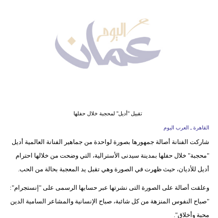
وسفر
ديكور
أخبار
إعلام
تعليم
مرأة
تقبيل "أديل" لمحجبة خلال حفلها
القاهرة ـ العرب اليوم
علوم
شاركت الفنانة أصالة جمهورها بصورة لواحدة من جماهير الفنانة العالمية أديل
وتكنولوجيا
"محجبة" خلال حفلها بمدينة سيدنى الأسترالية، التي وضحت من خلالها احترام
بيئة
أديل للأديان، حيث ظهرت في الصورة وهي تقبل يد المعجبة بحالة من الحب.
وعلقت أصالة على الصورة التى نشرتها عبر حسابها الرسمى على "إنستجرام":
مدوَّنات
"صباح النفوس المنزهة من كل شائبة، صباح الإنسانية والمشاعر السامية الدين
أبراج
محبة وأخلاق".