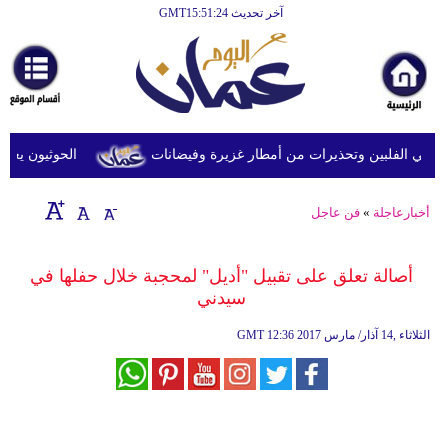
آخر تحديث GMT15:51:24
الرئيسية
أخبارعاجلة
رياضة
ثقافة
في الفلبين وتحذيرات من أمطار غزيرة وفيضانات
الحوثيون يعلنون
إقتصاد
أخبارعاجلة
»
فن عاجل
فن
وموسيقى
أصالة تعلق على تقبيل "أديل" لمحجبة خلال حفلها في
سيدني
أزياء
12:36 2017 الثلاثاء ,14 آذار/ مارس
GMT
صحة
وتغذية
سياحة