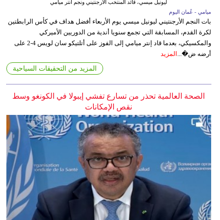
ليونيل ميسي، قائد المنتخب الأرجنتيني ونجم انتر ميامي
ميامي - عُمان اليوم
بات النجم الأرجنتيني ليونيل ميسي يوم الأربعاء أفضل هداف في كأس الرابطتين
لكرة القدم، المسابقة التي تجمع سنويا أندية من الدوريين الأميركي
والمكسيكي، بعدما قاد إنتر ميامي إلى الفوز على أتلتيكو سان لويس 4-2 على
أرضه ض�...
المزيد
المزيد من التحقيقات السياحية
الصحة العالمية تحذر من تسارع تفشي إيبولا في الكونغو وسط
نقص الإمكانات