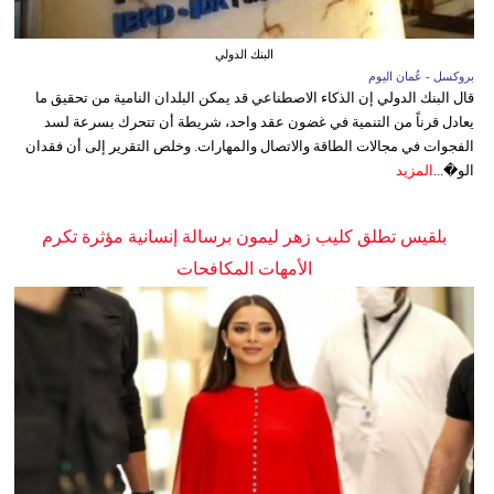
البنك الدولي
بروكسل - عُمان اليوم
قال البنك الدولي إن الذكاء الاصطناعي قد يمكن البلدان النامية من تحقيق ما
يعادل قرناً من التنمية في غضون عقد واحد، شريطة أن تتحرك بسرعة لسد
الفجوات في مجالات الطاقة والاتصال والمهارات. وخلص التقرير إلى أن فقدان
الو�...
المزيد
بلقيس تطلق كليب زهر ليمون برسالة إنسانية مؤثرة تكرم
الأمهات المكافحات