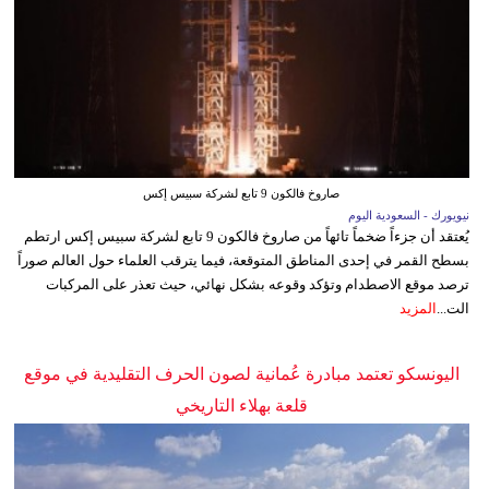
صاروخ فالكون 9 تابع لشركة سبيس إكس
نيويورك - السعودية اليوم
يُعتقد أن جزءاً ضخماً تائهاً من صاروخ فالكون 9 تابع لشركة سبيس إكس ارتطم
بسطح القمر في إحدى المناطق المتوقعة، فيما يترقب العلماء حول العالم صوراً
ترصد موقع الاصطدام وتؤكد وقوعه بشكل نهائي، حيث تعذر على المركبات
الت...
المزيد
اليونسكو تعتمد مبادرة عُمانية لصون الحرف التقليدية في موقع
قلعة بهلاء التاريخي