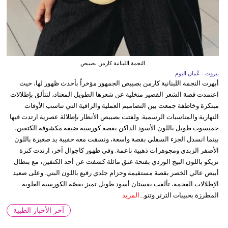
النجمة اللبنانية كارمن بصيبص
بيروت - عُمان اليوم
أبهرت النجمة اللبنانية كارمن بصيبص الجمهور مؤخراً بأحدث ظهور لها، حيث
اعتمدت قصة الشعر القصير متخلية عن شعرها الطويل المعتاد، لتتألق بإطلالات
مبتكرة وخاطفة جمعت بين التصاميم العملية والراقية التي تناسب الأوقات
النهارية والمناسبات الرسمية. ولفتت بصيبص الأنظار بإطلالة عصرية ارتدت فيها
جمبسوت طويل باللون الأسود الداكن بقصة كورسيه ضيقة مكشوفة الكتفين،
بينما انسدل الجزء السفلي بقصة واسعة، ونسقت معه حقيبة يد صغيرة باللون
الأصفر الزبدي ومجوهرات ذهبية ناعمة. وفي ظهور كاجوال آخر، ارتدت كنزة
تريكو باللون البيج الوردي بفتحة عنق مائلة كشفت عن أحد الكتفين، مع بنطال
أبيض عالي الخصر بقصة مستقيمة وحزام جلدي رفيع باللون البني. وعلى صعيد
الإطلالات الفخمة، تألقت بفستان أسود طويل تميز بقصّة الكورسيه العلوية
المطرزة بحبيبات الترتر وتنو...
المزيد
آخر الأخبار الطبية