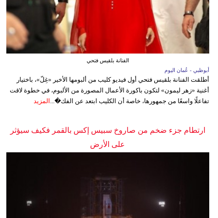
الفنانة بلقيس فتحي
أبوظبي - عُمان اليوم
أطلقت الفنانة بلقيس فتحي أول فيديو كليب من ألبومها الأخير «غِلّ»، باختيار
أغنية «زهر ليمون» لتكون باكورة الأعمال المصورة من الألبوم، في خطوة لاقت
تفاعلًا واسعًا من جمهورها، خاصة أن الكليب ابتعد عن الفك�...
المزيد
ارتطام جزء ضخم من صاروخ سبيس إكس بالقمر فكيف سيؤثر
على الأرض