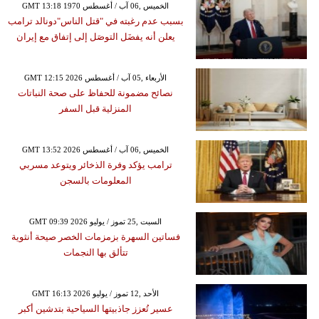
GMT 13:18 1970 الخميس ,06 آب / أغسطس
بسبب عدم رغبته في "قتل الناس"دونالد ترامب
يعلن أنه يفضَل التوصَل إلى إتفاق مع إيران
GMT 12:15 2026 الأربعاء ,05 آب / أغسطس
نصائح مضمونة للحفاظ على صحة النباتات
المنزلية قبل السفر
GMT 13:52 2026 الخميس ,06 آب / أغسطس
ترامب يؤكد وفرة الذخائر ويتوعد مسربي
المعلومات بالسجن
GMT 09:39 2026 السبت ,25 تموز / يوليو
فساتين السهرة بزمزمات الخصر صيحة أنثوية
تتألق بها النجمات
GMT 16:13 2026 الأحد ,12 تموز / يوليو
عسير تُعزز جاذبيتها السياحية بتدشين أكبر