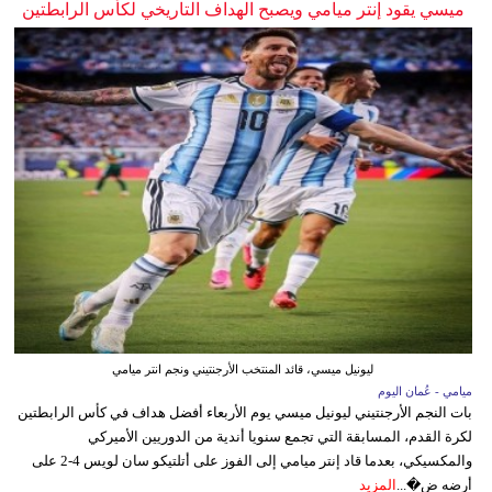
ميسي يقود إنتر ميامي ويصبح الهداف التاريخي لكأس الرابطتين
ليونيل ميسي، قائد المنتخب الأرجنتيني ونجم انتر ميامي
ميامي - عُمان اليوم
بات النجم الأرجنتيني ليونيل ميسي يوم الأربعاء أفضل هداف في كأس الرابطتين
لكرة القدم، المسابقة التي تجمع سنويا أندية من الدوريين الأميركي
والمكسيكي، بعدما قاد إنتر ميامي إلى الفوز على أتلتيكو سان لويس 4-2 على
أرضه ض�...
المزيد