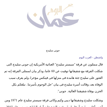
وسفر
ديكور
أخبار
إعلام
تعليم
جونى سليدج
مرأة
واشنطن - العرب اليوم
قال ممثلون عن فرقة "سيستر سليدج" الغنائية الأمريكية إن جونى سليدج التى
علوم
شكلت الفرقة مع شقيقاتها توفيت عن 60 عاما، وذكر بيان لممثلى الفرقة إنه تم
وتكنولوجيا
العثور على سليدج جثة هامدة فى منزلها فى فينكس مؤخرا، ولم يعرف سبب
بيئة
الوفاة بعد، وقالت أسرة سليدج فى بيان "حل الوجوم بأسرتنا.. نبلغكم بكل
الحزن بوفاة شقيقتنا الغالية.. جونى".
مدوَّنات
وشكلت سليدج وشقيقاتها ديبى وكيم وكاثى فرقة سيستر سليدج عام 1971 ومن
أبراج
أشهر أغانيهم "وى آر فاميلى"، وغنت الشقيقات أمام البابا فرنسيس عام 2015