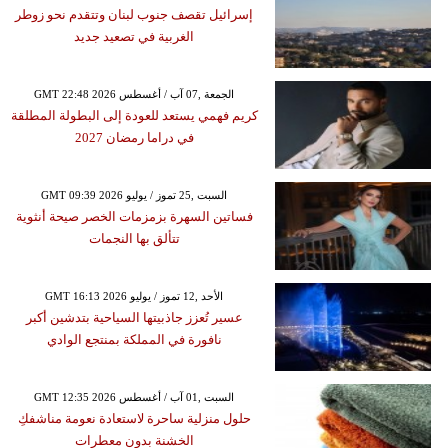
إسرائيل تقصف جنوب لبنان وتتقدم نحو زوطر
الغربية في تصعيد جديد
GMT 22:48 2026 الجمعة ,07 آب / أغسطس
كريم فهمي يستعد للعودة إلى البطولة المطلقة
في دراما رمضان 2027
GMT 09:39 2026 السبت ,25 تموز / يوليو
فساتين السهرة بزمزمات الخصر صيحة أنثوية
تتألق بها النجمات
GMT 16:13 2026 الأحد ,12 تموز / يوليو
عسير تُعزز جاذبيتها السياحية بتدشين أكبر
نافورة في المملكة بمنتجع الوادي
GMT 12:35 2026 السبت ,01 آب / أغسطس
حلول منزلية ساحرة لاستعادة نعومة مناشفكِ
الخشنة بدون معطرات