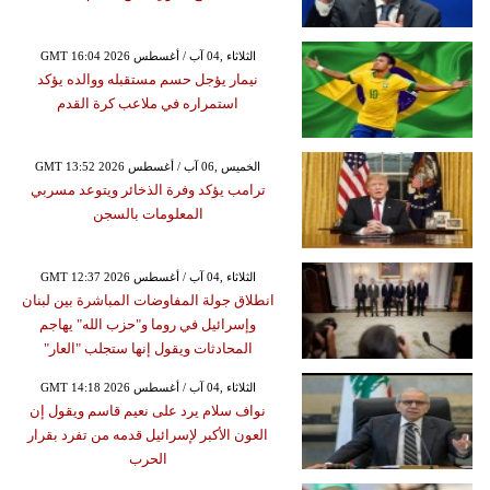
GMT 16:04 2026 الثلاثاء ,04 آب / أغسطس
نيمار يؤجل حسم مستقبله ووالده يؤكد
استمراره في ملاعب كرة القدم
GMT 13:52 2026 الخميس ,06 آب / أغسطس
ترامب يؤكد وفرة الذخائر ويتوعد مسربي
المعلومات بالسجن
GMT 12:37 2026 الثلاثاء ,04 آب / أغسطس
انطلاق جولة المفاوضات المباشرة بين لبنان
وإسرائيل في روما و"حزب الله" يهاجم
المحادثات ويقول إنها ستجلب "العار"
GMT 14:18 2026 الثلاثاء ,04 آب / أغسطس
نواف سلام يرد على نعيم قاسم ويقول إن
العون الأكبر لإسرائيل قدمه من تفرد بقرار
الحرب