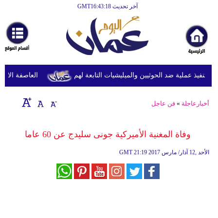
آخر تحديث GMT16:43:18
الرئيسية
أخبارعاجلة
رياضة
ثقافة
نفيذ عملية ضد الحوثيين والميليشيات التابعة لهم
العاصفة الاستوائ
إقتصاد
أخبارعاجلة
»
فن عاجل
فن
وموسيقى
وفاة المغنية الأميركية جونى سليدج عن 60 عاما
أزياء
21:19 2017 الأحد ,12 آذار/ مارس
GMT
صحة
وتغذية
سياحة