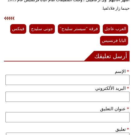
حينما زار فلادلفيا.
فيديو
سيارات
العرب عاجل
فرقة "سيستر سليدج"
جونى سليدج
فينكس
البابا فرنسيس
أرسل تعليقك
*
الإسم
*
البريد الألكتروني
*
عنوان التعليق
*
تعليق