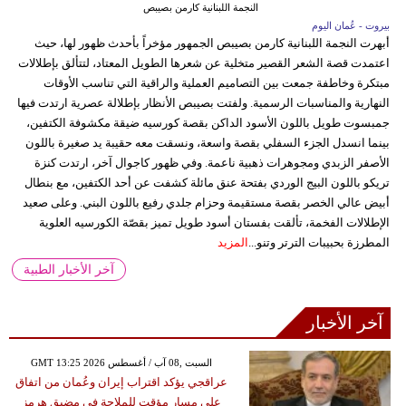
النجمة اللبنانية كارمن بصيبص
بيروت - عُمان اليوم
أبهرت النجمة اللبنانية كارمن بصيبص الجمهور مؤخراً بأحدث ظهور لها، حيث
اعتمدت قصة الشعر القصير متخلية عن شعرها الطويل المعتاد، لتتألق بإطلالات
مبتكرة وخاطفة جمعت بين التصاميم العملية والراقية التي تناسب الأوقات
النهارية والمناسبات الرسمية. ولفتت بصيبص الأنظار بإطلالة عصرية ارتدت فيها
جمبسوت طويل باللون الأسود الداكن بقصة كورسيه ضيقة مكشوفة الكتفين،
بينما انسدل الجزء السفلي بقصة واسعة، ونسقت معه حقيبة يد صغيرة باللون
الأصفر الزبدي ومجوهرات ذهبية ناعمة. وفي ظهور كاجوال آخر، ارتدت كنزة
تريكو باللون البيج الوردي بفتحة عنق مائلة كشفت عن أحد الكتفين، مع بنطال
أبيض عالي الخصر بقصة مستقيمة وحزام جلدي رفيع باللون البني. وعلى صعيد
الإطلالات الفخمة، تألقت بفستان أسود طويل تميز بقصّة الكورسيه العلوية
المطرزة بحبيبات الترتر وتنو...
المزيد
آخر الأخبار الطبية
آخر الأخبار
GMT 13:25 2026 السبت ,08 آب / أغسطس
عراقجي يؤكد اقتراب إيران وعُمان من اتفاق
على مسار مؤقت للملاحة في مضيق هرمز