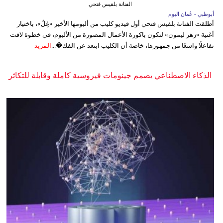
الفنانة بلقيس فتحي
أبوظبي - عُمان اليوم
أطلقت الفنانة بلقيس فتحي أول فيديو كليب من ألبومها الأخير «غِلّ»، باختيار
أغنية «زهر ليمون» لتكون باكورة الأعمال المصورة من الألبوم، في خطوة لاقت
تفاعلًا واسعًا من جمهورها، خاصة أن الكليب ابتعد عن الفك�...
المزيد
الذكاء الاصطناعي يصمم جينومات فيروسية كاملة وقابلة للتكاثر