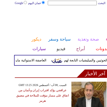
البحث
عمان اليوم
Google
صحة وتغذية
سياحة وسفر
ديكور
دونات
أبراج
فيديو
سيارات
والميليشيات التابعة لهم
العاصفة الاستوائية مايماي تضرب اليابسة
آخر الأخبار
GMT 13:25 2026 السبت ,08 آب / أغسطس
عراقجي يؤكد اقتراب إيران وعُمان من
اتفاق على مسار مؤقت للملاحة في مضيق
هرمز