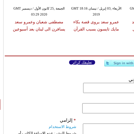
GMT 19:
الأربعاء ,03 إبريل / نيسان GMT 18:16
الجمعة ,25 كانون الأول / ديسمبر GMT
03:29 2020
2019
عمرو سعد يروى قصة بكاء
مصطفى شعبان وعمرو سعد
مايك تايسون بسبب القرآن
يسافرن الى لبنان بعد أسبوعين
تعليقك كزائر
وني
*
إلزامي
شروط الاستخدام
شروط النشر:
عدم الإساءة للكاتب أو