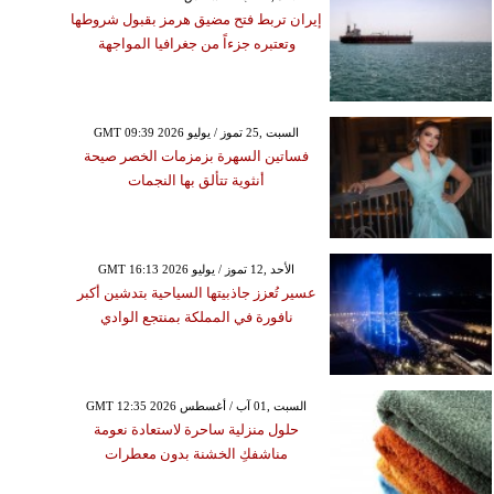
إيران تربط فتح مضيق هرمز بقبول شروطها
وتعتبره جزءاً من جغرافيا المواجهة
GMT 09:39 2026 السبت ,25 تموز / يوليو
فساتين السهرة بزمزمات الخصر صيحة
أنثوية تتألق بها النجمات
GMT 16:13 2026 الأحد ,12 تموز / يوليو
عسير تُعزز جاذبيتها السياحية بتدشين أكبر
نافورة في المملكة بمنتجع الوادي
GMT 12:35 2026 السبت ,01 آب / أغسطس
حلول منزلية ساحرة لاستعادة نعومة
مناشفكِ الخشنة بدون معطرات