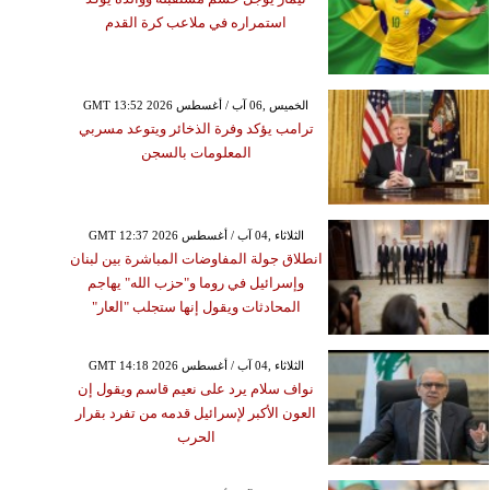
استمراره في ملاعب كرة القدم
GMT 13:52 2026 الخميس ,06 آب / أغسطس
ترامب يؤكد وفرة الذخائر ويتوعد مسربي
المعلومات بالسجن
GMT 12:37 2026 الثلاثاء ,04 آب / أغسطس
انطلاق جولة المفاوضات المباشرة بين لبنان
وإسرائيل في روما و"حزب الله" يهاجم
المحادثات ويقول إنها ستجلب "العار"
GMT 14:18 2026 الثلاثاء ,04 آب / أغسطس
نواف سلام يرد على نعيم قاسم ويقول إن
العون الأكبر لإسرائيل قدمه من تفرد بقرار
الحرب