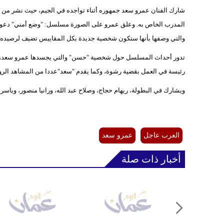
شارك الفنان عمرو سعد جمهوره أثناء تواجده في الجيم، حيث نشر من 
المدرب الخاص به. وعلق عمرو على الصورة مسلسل: "وضع أمني" دعو
والتي وصفها بأنها ستكون شخصية جديدة بكل المقاييس تضيف لرصيده ا
تدور أحداث المسلسل حول شخصية "حسن" والتي يجسدها عمرو سعد، وهو 
رئيسة في العمل بقضية رشوة، وكما يقدم "سعد"عددا من المشاهد الروم
ويشارك في البطولة، ريهام حجاج، وصلاح عبد الله، ورانيا منصور، وياسر
العرب عاجل
عمرو سعد
أخبار ذات صلة