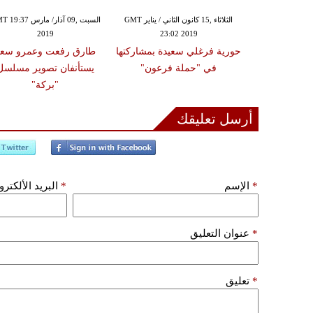
الثلاثاء ,26 حزيران / يونيو GMT 09:14
الثلاثاء ,15 كانون الثاني / يناير GMT
السبت ,09 آذار/ مارس 37
2019
23:02 2019
20
ل الفنان عمرو
حورية فرغلي سعيدة بمشاركتها
طارق رفعت وعمرو سعد
هاء من تصوير
في "حملة فرعون"
يستأنفان تصوير مسلسل
كة"
"بركة"
أرسل تعليقك
*
الإسم
*
البريد الألكتر
*
عنوان التعليق
*
تعليق