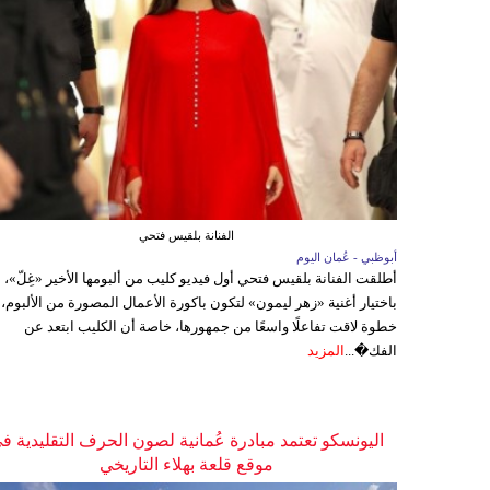
الفنانة بلقيس فتحي
أبوظبي - عُمان اليوم
أطلقت الفنانة بلقيس فتحي أول فيديو كليب من ألبومها الأخير «غِلّ»،
باختيار أغنية «زهر ليمون» لتكون باكورة الأعمال المصورة من الألبوم،
خطوة لاقت تفاعلًا واسعًا من جمهورها، خاصة أن الكليب ابتعد عن
الفك�...
المزيد
اليونسكو تعتمد مبادرة عُمانية لصون الحرف التقليدية ف
موقع قلعة بهلاء التاريخي