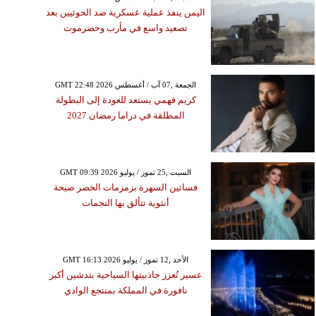
اليمن ينفذ عملية عسكرية ضد الحوثيين بعد
تصعيد واسع في مأرب وحضرموت
GMT 22:48 2026 الجمعة ,07 آب / أغسطس
كريم فهمي يستعد للعودة إلى البطولة
المطلقة في دراما رمضان 2027
GMT 09:39 2026 السبت ,25 تموز / يوليو
فساتين السهرة بزمزمات الخصر صيحة
أنثوية تتألق بها النجمات
GMT 16:13 2026 الأحد ,12 تموز / يوليو
عسير تُعزز جاذبيتها السياحية بتدشين أكبر
نافورة في المملكة بمنتجع الوادي