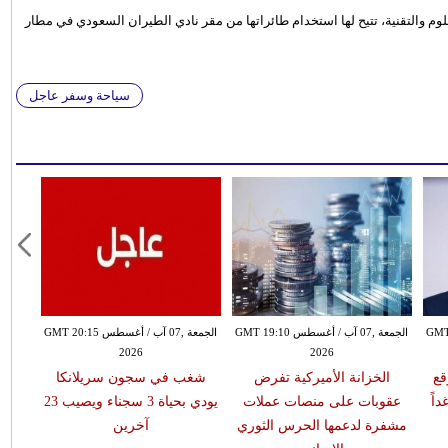
لوم والتقنية، تتيح لها استخدام طائراتها من مقر نادي الطيران السعودي في مطار
سياحة وسفر عاجل
طس GMT 18:59
الجمعة ,07 آب / أغسطس GMT 19:10
الجمعة ,07 آب / أغسطس GMT 20:15
2026
2026
قع
الخزانة الأميركية تفرض
شغب في سجون سريلانكا
اً
عقوبات على منصات عملات
يودي بحياة 3 سجناء ويصيب 23
مشفرة لدعمها الحرس الثوري
آخرين