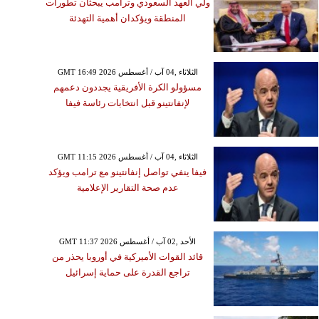
ولي العهد السعودي وترامب يبحثان تطورات
المنطقة ويؤكدان أهمية التهدئة
GMT 16:49 2026 الثلاثاء ,04 آب / أغسطس
مسؤولو الكرة الأفريقية يجددون دعمهم
لإنفانتينو قبل انتخابات رئاسة فيفا
GMT 11:15 2026 الثلاثاء ,04 آب / أغسطس
فيفا ينفي تواصل إنفانتينو مع ترامب ويؤكد
عدم صحة التقارير الإعلامية
GMT 11:37 2026 الأحد ,02 آب / أغسطس
قائد القوات الأميركية في أوروبا يحذر من
تراجع القدرة على حماية إسرائيل