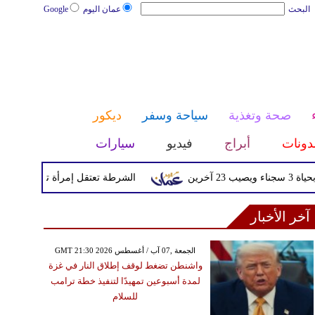
البحث
عمان اليوم
Google
صحة وتغذية
سياحة وسفر
ديكور
دونات
أبراج
فيديو
سيارات
الشرطة تعتقل إمرأة تم القبض عليها بع
آخر الأخبار
GMT 21:30 2026 الجمعة ,07 آب / أغسطس
واشنطن تضغط لوقف إطلاق النار في غزة
لمدة أسبوعين تمهيدًا لتنفيذ خطة ترامب
للسلام