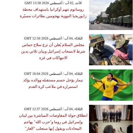
GMT 13:38 2026 الأحد ,02 آب / أغسطس
روساتوم تتهم أوكرانيا باستهداف محطة
زابوريجيا النووية بهجومين بطائرات مسيّرة
GMT 12:50 2026 الثلاثاء ,04 آب / أغسطس
مجلس السلام يُعلن أن نزع سلاح حماس
شرط لانسحاب إسرائيل وبيان ثلاثي يدين
الانتهاكات في غزة
GMT 16:04 2026 الثلاثاء ,04 آب / أغسطس
نيمار يؤجل حسم مستقبله ووالده يؤكد
استمراره في ملاعب كرة القدم
GMT 12:37 2026 الثلاثاء ,04 آب / أغسطس
انطلاق جولة المفاوضات المباشرة بين لبنان
وإسرائيل في روما و"حزب الله" يهاجم
المحادثات ويقول إنها ستجلب "العار"