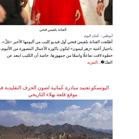
الفنانة بلقيس فتحي
أبوظبي - عُمان اليوم
أطلقت الفنانة بلقيس فتحي أول فيديو كليب من ألبومها الأخير «غِلّ»،
باختيار أغنية «زهر ليمون» لتكون باكورة الأعمال المصورة من الألبوم،
خطوة لاقت تفاعلًا واسعًا من جمهورها، خاصة أن الكليب ابتعد عن
الفك�...
المزيد
اليونسكو تعتمد مبادرة عُمانية لصون الحرف التقليدية ف
موقع قلعة بهلاء التاريخي