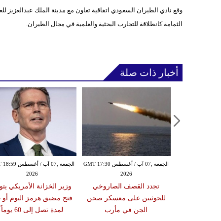
وقع نادي الطيران السعودي اتفاقية تعاون مع مدينة الملك عبدالعزيز للع
الثمامة كانطلاقة للتجارب البحثية والعلمية في مجال الطيران.
أخبار ذات صلة
الخميس ,06 آب / أغسطس GMT 21:59
الجمعة ,07 آب / أغسطس GMT 17:30
الجمعة ,07 آب / أغس
2026
2026
20
مدنياً في نجران جراء
تجدد القصف الصاروخي
وزير الخزانة الأمريكي يتو
ة بالمقذوفات
للحوثيين على معسكر صحن
فتح مضيق هرمز اليوم أو غد
الجن في مأرب
لمدة تصل إلى 60 يوماً