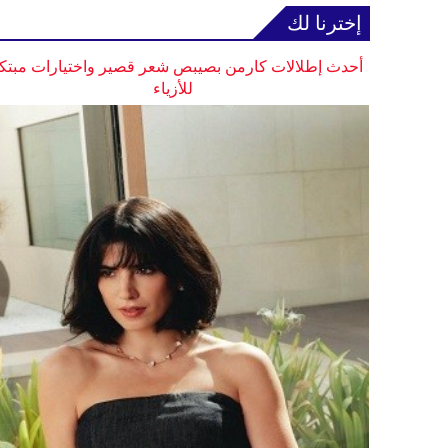
إخترنا لك
أحدث إطلالات كارمن بصيبص شعر قصير واختيارات مبتك
للأزياء