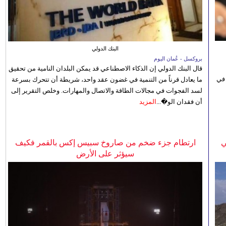
البنك الدولي
بروكسل - عُمان اليوم
قال البنك الدولي إن الذكاء الاصطناعي قد يمكن البلدان النامية من تحقيق
 في
ما يعادل قرناً من التنمية في غضون عقد واحد، شريطة أن تتحرك بسرعة
لسد الفجوات في مجالات الطاقة والاتصال والمهارات. وخلص التقرير إلى
أن فقدان الو�...
المزيد
ي
ارتطام جزء ضخم من صاروخ سبيس إكس بالقمر فكيف
سيؤثر على الأرض