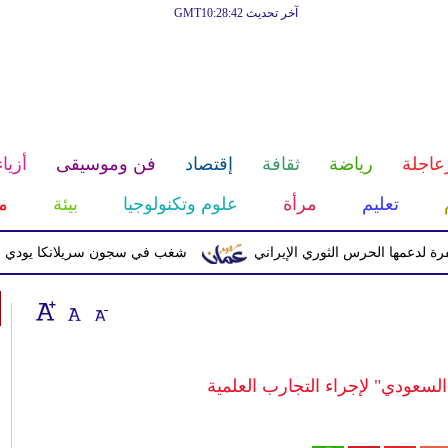
آخر تحديث GMT10:28:42
عاجلة
رياضة
ثقافة
إقتصاد
فن وموسيقى
أزياء
تعليم
مرأة
علوم وتكنولوجيا
بيئة
م
ا الحرس الثوري الإيراني
شغب في سجون سريلانكا يودي بحياة 3 سجناء ويصيب 23 آخرين
لسعودي" لإجراء التجارب العلمية