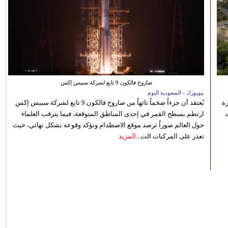
صاروخ فالكون 9 تابع لشركة سبيس إكس
نيويورك - السعودية اليوم
رة
يُعتقد أن جزءاً ضخماً تائهاً من صاروخ فالكون 9 تابع لشركة سبيس إكس
ارتطم بسطح القمر في إحدى المناطق المتوقعة، فيما يترقب العلماء
حول العالم صوراً ترصد موقع الاصطدام وتؤكد وقوعه بشكل نهائي، حيث
تعذر على المركبات الت...
المزيد