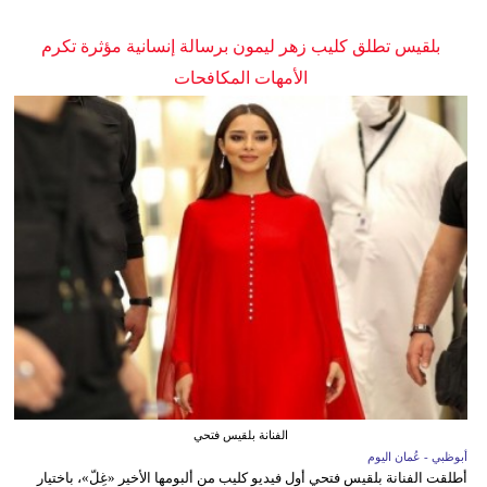
بلقيس تطلق كليب زهر ليمون برسالة إنسانية مؤثرة تكرم
الأمهات المكافحات
الفنانة بلقيس فتحي
أبوظبي - عُمان اليوم
أطلقت الفنانة بلقيس فتحي أول فيديو كليب من ألبومها الأخير «غِلّ»، باختيار