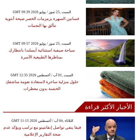
GMT 09:39 2026 السبت ,25 تموز / يوليو
فساتين السهرة بزمزمات الخصر صيحة أنثوية
تتألق بها النجمات
GMT 09:57 2026 السبت ,25 تموز / يوليو
سياحة صيفية استثنائية آيسلندا بانتظاركِ
بمناظرها الطبيعية الآسرة
GMT 12:35 2026 السبت ,01 آب / أغسطس
حلول منزلية ساحرة لاستعادة نعومة مناشفكِ
الخشنة بدون معطرات
الأخبار الأكثر قراءة
GMT 11:15 2026 الثلاثاء ,04 آب / أغسطس
فيفا ينفي تواصل إنفانتينو مع ترامب ويؤكد عدم
صحة التقارير الإعلامية