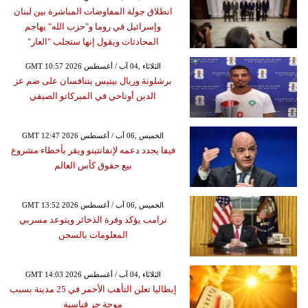
انطلاق جولة المفاوضات المباشرة بين لبنان
وإسرائيل في روما و"حزب الله" يهاجم
المحادثات ويقول إنها ستجلب "العار"
GMT 10:57 2026 الثلاثاء ,04 آب / أغسطس
برشلونة وريال بيتيس يتنافسان على ضم عز
الدين أوناحي في الميركاتو الصيفي
GMT 12:47 2026 الخميس ,06 آب / أغسطس
فيفا يجدد دعمه لإنفانتينو ويقر بأخطاء مشروع
بيع حقوق كأس العالم
GMT 13:52 2026 الخميس ,06 آب / أغسطس
ترامب يؤكد وفرة الذخائر ويتوعد مسربي
المعلومات بالسجن
GMT 14:03 2026 الثلاثاء ,04 آب / أغسطس
إيطاليا تعلن التأهب الأحمر في 25 مدينة بسبب
موجة حر قياسية