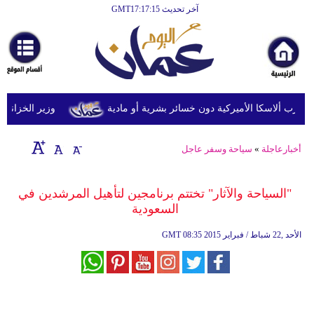
آخر تحديث GMT17:17:15
الرئيسية
أخبارعاجلة
رياضة
ثقافة
وزير الخزانة الأمري
إقتصاد
أخبارعاجلة
»
سياحة وسفر عاجل
فن
وموسيقى
"السياحة والآثار" تختتم برنامجين لتأهيل المرشدين في
السعودية
أزياء
08:35 2015 الأحد ,22 شباط / فبراير
GMT
صحة
وتغذية
سياحة