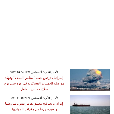
GMT 16:54 1970 الأحد ,09 آب / أغسطس
إسرائيل ترفض خطة "مجلس السلام" وتؤكد
مواصلة العمليات العسكرية في غزة حتى نزع
سلاح حماس بالكامل
GMT 11:48 2026 الأحد ,09 آب / أغسطس
إيران تربط فتح مضيق هرمز بقبول شروطها
وتعتبره جزءاً من جغرافيا المواجهة