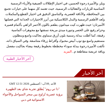
ويلز، والأميرة رجوة الحسين، في اختيار الإطلالات الصيفية والأزياء الرسمية
المناسبة للزيارات والفعاليات الرسمية، حيث تعتمد كل منهما على خيارات تجمع
بين المحافظة، والأناقة العصرية، والتناسق الدقيق في اختيار القطع والمكملات.
وتُعد الأطقم الرسمية والبدل الكلاسيكية من أبرز الاختيارات الجذابة التي فضلتها
الأميرتان؛ حيث ظهرت كيت ميدلتون بطقم باللون الأحمر الزاهي بأكمام قصيرة
وحزام رفيع على الخصر وتنورة ميدي مريحة نسقتها مع مجوهرات ألماسية
رقيقة، كما أطلت ببدلة رسمية بلون أزرق سماوي بجاكيت واسع وبنطلون
مستقيم واسع مع توب أبيض محبوك وأقراط زرقاء متناسقة. وفي السياق ذاته،
تألقت الأميرة رجوة ببدلة سوداء مخططة بخطوط رفيعة بيضاء بجاكيت مفصل
وياقة عريضة متقاطعة م...
المزيد
آخر الأخبار الطبية
آخر الأخبار
GMT 12:51 2026 الأحد ,09 آب / أغسطس
"ذا تي روم" يُطلق تجربة شاي بعد الظهيرة
برؤية عصرية تُزاوج بين سحر السواحل والأجواء
الاستوائية في دبي