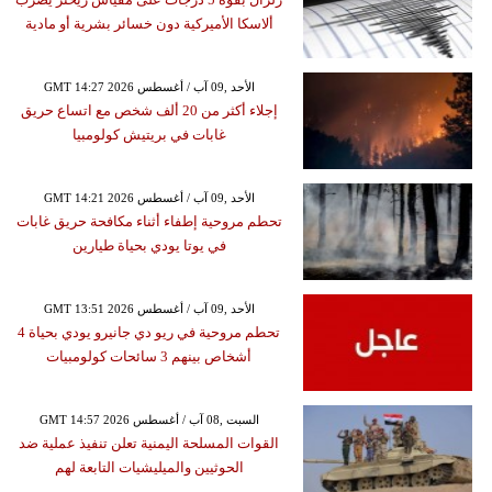
ألاسكا الأميركية دون خسائر بشرية أو مادية
GMT 14:27 2026 الأحد ,09 آب / أغسطس
إجلاء أكثر من 20 ألف شخص مع اتساع حريق
غابات في بريتيش كولومبيا
GMT 14:21 2026 الأحد ,09 آب / أغسطس
تحطم مروحية إطفاء أثناء مكافحة حريق غابات
في يوتا يودي بحياة طيارين
GMT 13:51 2026 الأحد ,09 آب / أغسطس
تحطم مروحية في ريو دي جانيرو يودي بحياة 4
أشخاص بينهم 3 سائحات كولومبيات
GMT 14:57 2026 السبت ,08 آب / أغسطس
القوات المسلحة اليمنية تعلن تنفيذ عملية ضد
الحوثيين والميليشيات التابعة لهم