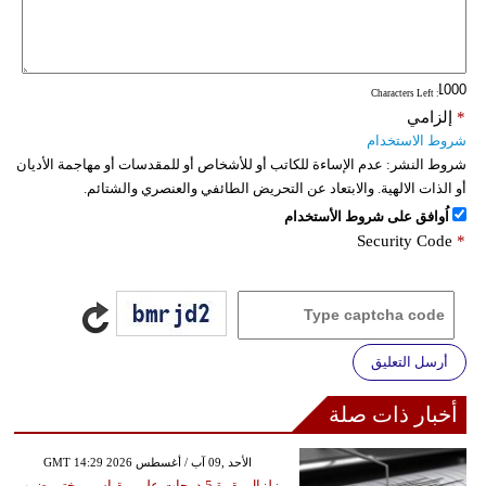
: Characters Left
*
إلزامي
شروط الاستخدام
شروط النشر:
عدم الإساءة للكاتب أو للأشخاص أو للمقدسات أو مهاجمة الأديان
أو الذات الالهية. والابتعاد عن التحريض الطائفي والعنصري والشتائم.
اُوافق على شروط الأستخدام
Security Code
*
أرسل التعليق
أخبار ذات صلة
GMT 14:29 2026 الأحد ,09 آب / أغسطس
زلزال بقوة 5 درجات على مقياس ريختر يضرب