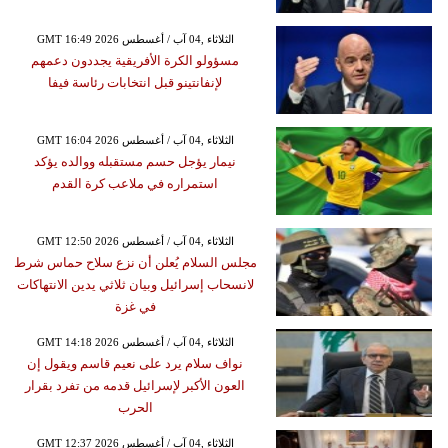
GMT 16:49 2026 الثلاثاء ,04 آب / أغسطس
مسؤولو الكرة الأفريقية يجددون دعمهم
لإنفانتينو قبل انتخابات رئاسة فيفا
GMT 16:04 2026 الثلاثاء ,04 آب / أغسطس
نيمار يؤجل حسم مستقبله ووالده يؤكد
استمراره في ملاعب كرة القدم
GMT 12:50 2026 الثلاثاء ,04 آب / أغسطس
مجلس السلام يُعلن أن نزع سلاح حماس شرط
لانسحاب إسرائيل وبيان ثلاثي يدين الانتهاكات
في غزة
GMT 14:18 2026 الثلاثاء ,04 آب / أغسطس
نواف سلام يرد على نعيم قاسم ويقول إن
العون الأكبر لإسرائيل قدمه من تفرد بقرار
الحرب
GMT 12:37 2026 الثلاثاء ,04 آب / أغسطس