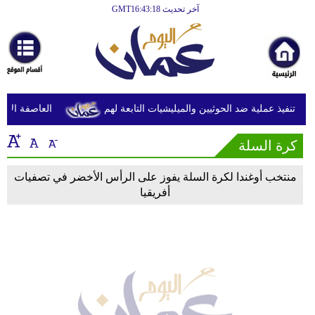
آخر تحديث GMT16:43:18
الرئيسية
أخبارعاجلة
رياضة
ثقافة
ن تنفيذ عملية ضد الحوثيين والميليشيات التابعة لهم
العاصفة الاستو
إقتصاد
كرة السلة
فن
منتخب أوغندا لكرة السلة يفوز على الرأس الأخضر في تصفيات
وموسيقى
أفريقيا
أزياء
صحة
وتغذية
سياحة