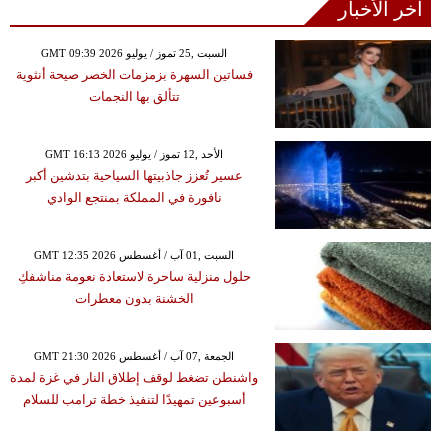
آخر الأخبار
GMT 09:39 2026 السبت ,25 تموز / يوليو
فساتين السهرة بزمزمات الخصر صيحة أنثوية
تتألق بها النجمات
GMT 16:13 2026 الأحد ,12 تموز / يوليو
عسير تُعزز جاذبيتها السياحية بتدشين أكبر
نافورة في المملكة بمنتجع الوادي
GMT 12:35 2026 السبت ,01 آب / أغسطس
حلول منزلية ساحرة لاستعادة نعومة مناشفكِ
الخشنة بدون معطرات
GMT 21:30 2026 الجمعة ,07 آب / أغسطس
واشنطن تضغط لوقف إطلاق النار في غزة لمدة
أسبوعين تمهيدًا لتنفيذ خطة ترامب للسلام