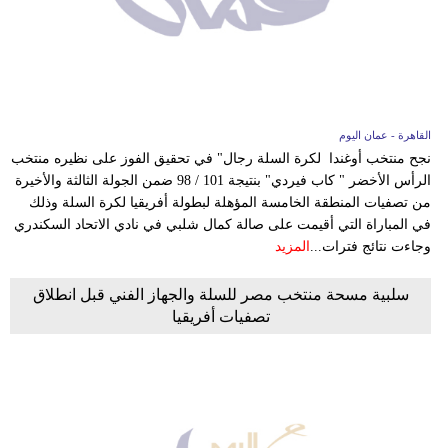
وسفر
ديكور
أخبار
القاهرة - عمان اليوم
إعلام
نجح منتخب أوغندا لكرة السلة رجال" في تحقيق الفوز على نظيره منتخب
الرأس الأخضر " كاب فيردي" بنتيجة 101 / 98 ضمن الجولة الثالثة والأخيرة
تعليم
من تصفيات المنطقة الخامسة المؤهلة لبطولة أفريقيا لكرة السلة وذلك
في المباراة التي أقيمت على صالة كمال شلبي في نادي الاتحاد السكندري
مرأة
وجاءت نتائج فترات...
المزيد
علوم
سلبية مسحة منتخب مصر للسلة والجهاز الفني قبل انطلاق
وتكنولوجيا
تصفيات أفريقيا
بيئة
مدوَّنات
أبراج