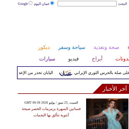
البحث
عمان اليوم
Google
صحة وتغذية
سياحة وسفر
ديكور
دونات
أبراج
فيديو
سيارات
لة بالحرس الثوري الإيراني
اليابان تحذر من الإعصار دولفين وريا
آخر الأخبار
GMT 09:39 2026 السبت ,25 تموز / يوليو
فساتين السهرة بزمزمات الخصر صيحة
أنثوية تتألق بها النجمات