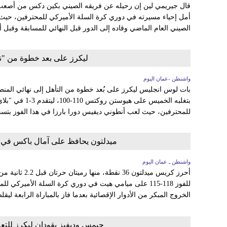
قال جيريمي لين إن رحيله عن فريقه الصيني بكين دكس من أصعب 
أمل إحياء مسيرته في دوري كرة السلة الأميركي للمحترفين، حي
الصيني العام الماضي وقاده إلى الدور قبل النهائي للمسابقة وقبل 
ليكرز على بعد خطوة من "نه
واشنطن -عمان اليوم
بات لوس انجليس ليكرز على بُعد خطوة من التأهل إلى نهائي المنطق
بتغلبه الخميس على 
للمحترفين، حيث لعب أنطوني ديفيس دورا بارزا في هذا الفوز بتسجيله 29 نقطة مع 12 متابعة
ميدلتون يحافظ على آمال باكس في د
واشنطن ـ عمان اليوم
أحرز كريس ميدلتون
للفوز 118-115 على ميامي هيت في دوري كرة السلة الأمير
الخروج المبكر من الأدوار الإقصائية بعدما فاز بالمباراة الرابعة ليقلص الفارق إل
جيمس وديفيز يقودان ليكرز للت