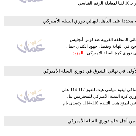
سلسلة نهائي المنطقة الغربية لصالحه 4-1، حيث يسعى ليكرز الفائز بـ 16 لقبا لمعادلة الرقم القياسي
مجددا على التأهل لنهائي دوري السلة الأميركي
نهائي المنطقة الغربية ضد لوس أنجليس
ناجتس نفسه يقاتل لتجنب التخلف صفر-3 إلا أنه نجح في النهاية وبفضل جهود الكندي جمال
ي دوري كرة السلة الأميركي...
المزيد
أولى في نهائي الشرق في دوري السلة الأميركي
أحرز جيمي باتلر تصويبة الانتصار قبل 12 ثانية على نهاية الوقت الإضافي ليقود ميامي هيت للفوز 117-114 على
ري كرة السلة الأميركي للمحترفين ليل
الأربعاء، كما احتسبت مخالفة لصالح باتلر وسجل من الرميتين الحرتين ليمنح هيت التقدم 116-114. وتصدى بام
 من أجل حلم دوري السلة الأميركي