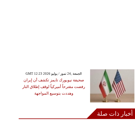
GMT 12:23 2026 الجمعة ,24 تموز / يوليو
صحيفة نيويورك تايمز تكشف أن إيران
رفضت مقترحاً أميركياً لوقف إطلاق النار
وهددت بتوسيع المواجهة
أخبار ذات صلة