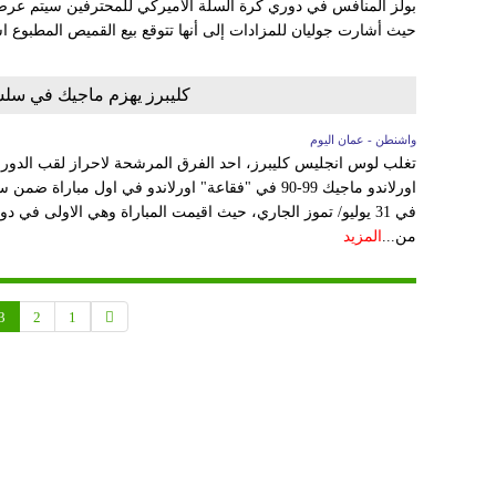
بولز المنافس في دوري كرة السلة الأميركي للمحترفين سيتم عرضه
حيث أشارت جوليان للمزادات إلى أنها تتوقع بيع القميص المطبوع
كليبرز يهزم ماجيك في سلس
واشنطن - عمان اليوم
تغلب لوس انجليس كليبرز، احد الفرق المرشحة لاحراز لقب الدور
اورلاندو ماجيك 99-90 في "فقاعة" اورلاندو في اول مبا
في 31 يوليو/ تموز الجاري، حيث اقيمت المباراة وهي الاولى ف
من...
المزيد
3
2
1