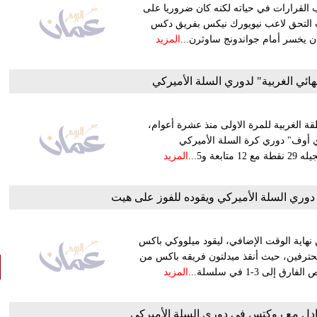
القرارات في حياته لكنه كان ضروريا على
ث التحق لاعب نيويورك نيكس بفريق دكس
أن يخسر أمام جواندونج ساوثرن...
المزيد
ائي الغربية" لدوري السلة الأميركي
ة الغربية للمرة الاولى منذ عشرة أعوام،
هيوستن روكتس 110-100، ليتقدم 3-1 في "بلاي أوف" دوري كرة السلة الأميركي
 و5...
المزيد
وري السلة الأميركي ويقوده للفوز على هيت
 36 نقطة، منها رميتان حرتان قبل 2.2 ثانية من نهاية الوقت الإضافي، ليقود ميلووكي باكس
كي للمحترفين، حيث أنقذ ميدلتون فريقه باكس من
ى 3-1 في سلسلة...
المزيد
عادل مع روكتس في دوري السلة الأميركي