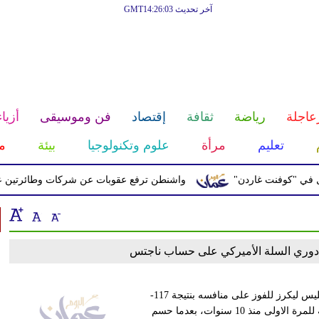
آخر تحديث GMT14:26:03
عاجلة
رياضة
ثقافة
إقتصاد
فن وموسيقى
أزياء
تعليم
مرأة
علوم وتكنولوجيا
بيئة
م
ي "كوفنت غاردن"
واشنطن ترفع عقوبات عن شركات وطائرتين على ص
ئي دوري السلة الأميركي على حساب ناجتس
تعملق النجم ليبرون جيمس أمام دنفر ناجتس وقاد فريقه لوس أنجليس ليكرز للفوز على منافسه بنتيجة 117-
107، والتأهل إلى نهائي الدوري الاميركي للمحترفين في كرة السلة للمرة الاولى منذ 10 سنوات، بعدما حسم