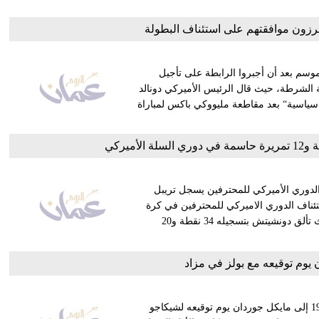
ُبرزون موافقتهم على استئناف البطولة
وسم بعد أن أجبروا الرابطة على تأجيل
ة الشرطة، حيث قال الرئيس الأميركي دونالد
ياسية“ بعد مقاطعة مليووكي باكس لمباراة
الدوري الأميركي للمحترفين يسجل تريبل
تئناف الدوري الاميركي للمحترفين في كرة
السلة بفوزه المثير على ساكرامنتو كينجز 114-110 بعد التمديد، حيث تألق دونشيتش بتسجيله 34 نقطة و20
م توقيعه مع بولز في مزاد
قالت دار جوليان للمزادات يوم الاثنين إن القميص الذي مُنح في 1984 إلى مايكل جوردان يوم توقيعه لشيكاجو