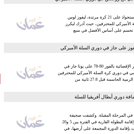
اشترك ليبرون جيمس وأنطوني ديفيز معا في تسجيل 62 نقطة والاستحواذ على 21 كرة مرتدة، ليفوز لوس
رة السلة الأميركي للمحترفين، حيث أدرك ليكرز
والتي تحسم على أساس الأفضل في سبع
وز على جاز في دوري السلة الأميركي
نجا دنفر ناجتس من انتفاضة متأخرة وأكمل عودته القوية في الأدوار الإقصائية بالفوز 80-78 على يوتا جاز في
ربي في دوري كرة السلة الأميركي للمحترفين
بالقرب من أورلاندو فجر اليوم الأربعاء، حيث سجل نيكولا يوكيتش الرمية الحاسمة قبل 27.8 ثانية من
افة دوري أبطال أفريقيا للسلة
ة في المرحلة المقبلة. وكشفت صحيفة
(newtimes) الرواندية، عن اقتراب الاتحاد الأفريقي لكرة السلة من إقامة البطولة القارية في الفترة بين 5 و20
ت بإقامة الدورة المجمعة على أرضها، في