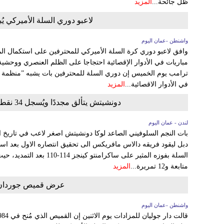
ظل جائحة...
المزيد
لاعبو دوري السلة الأميركي ي
واشنطن -عمان اليوم
وافق لاعبو دوري كرة السلة الأميركي للمحترفين على استكمال الم
مباريات في الأدوار الإقصائية احتجاجا على الظلم العنصري ووحشي
ترامب يوم الخميس إن دوري السلة للمحترفين بات يشبه ”منظمة س
في الأدوار الاقصائية...
المزيد
دونشيتش يتألق مجددًا ويُسجل 34 نقطة و12 تمريرة حاسمة في دوري السلة الأميركي
لندن - عمان اليوم
بات النجم السلوفيني الصاعد لوكا دونشيتش اصغر لاعب في تاريخ 
دبل ليقود فريقه دالاس مافريكس الى تحقيق انتصاره الاول بعد اس
متابعة و12 تمريرة...
المزيد
عرض قميص جوردان يو
واشنطن -عمان اليوم