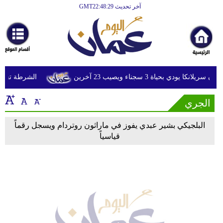
آخر تحديث GMT22:48:29
الرئيسية
أخبارعاجلة
رياضة
ثقافة
 يودي بحياة 3 سجناء ويصيب 23 آخرين
الشرطة تعتقل 
إقتصاد
الجري
فن
البلجيكي بشير عبدي يفوز في ماراثون روتردام ويسجل رقماً
وموسيقى
قياسياً
أزياء
صحة
وتغذية
سياحة