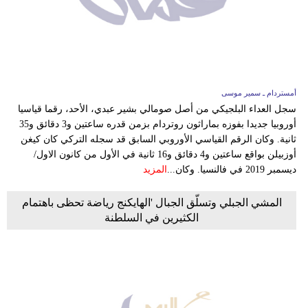
وسفر
ديكور
أخبار
أمستردام ـ سمير موسى
إعلام
سجل العداء البلجيكي من أصل صومالي بشير عبدي، الأحد، رقما قياسيا
أوروبيا جديدا بفوزه بماراثون روتردام بزمن قدره ساعتين و3 دقائق و35
تعليم
ثانية. وكان الرقم القياسي الأوروبي السابق قد سجله التركي كان كيغن
أوزبيلن بواقع ساعتين و4 دقائق و16 ثانية في الأول من كانون الاول/
مرأة
ديسمبر 2019 في فالنسيا. وكان...
المزيد
علوم
المشي الجبلي وتسلّق الجبال 'الهايكنج رياضة تحظى باهتمام
وتكنولوجيا
الكثيرين في السلطنة
بيئة
مدوَّنات
أبراج