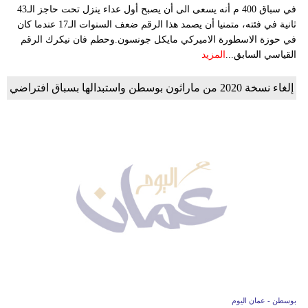
في سباق 400 م أنه يسعى الى أن يصبح أول عداء ينزل تحت حاجز الـ43
ثانية في فئته، متمنيا أن يصمد هذا الرقم ضعف السنوات الـ17 عندما كان
في حوزة الاسطورة الاميركي مايكل جونسون.وحطم فان نيكرك الرقم
القياسي السابق...
المزيد
إلغاء نسخة 2020 من ماراثون بوسطن واستبدالها بسباق افتراضي
بوسطن - عمان اليوم