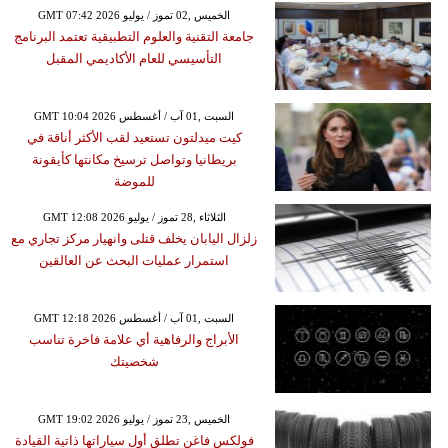
GMT 07:42 2026 الخميس ,02 تموز / يوليو
جامعة التقنية والعلوم التطبيقية تعتمد البرنامج
التأسيسي للعام الأكاديمي المقبل
GMT 10:04 2026 السبت ,01 آب / أغسطس
كيت ميدلتون تستعيد لقب الأكثر أناقة في
بريطانيا وتواصل ترسيخ مكانتها كأيقونة
للموضة
GMT 12:08 2026 الثلاثاء ,28 تموز / يوليو
زلزال اليابان يخلف قتلى وانهيار مركز تجاري مع
استمرار عمليات البحث عن العالقين
GMT 12:18 2026 السبت ,01 آب / أغسطس
الأبراج والرفاهية أي علامة فاخرة تناسب
شخصيتك
GMT 19:02 2026 الخميس ,23 تموز / يوليو
فولكس فاغن تطلق أول سياراتها ذاتية القيادة