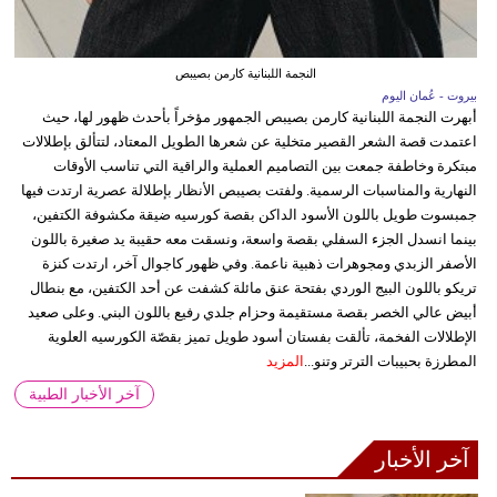
النجمة اللبنانية كارمن بصيبص
بيروت - عُمان اليوم
أبهرت النجمة اللبنانية كارمن بصيبص الجمهور مؤخراً بأحدث ظهور لها، حيث
اعتمدت قصة الشعر القصير متخلية عن شعرها الطويل المعتاد، لتتألق بإطلالات
مبتكرة وخاطفة جمعت بين التصاميم العملية والراقية التي تناسب الأوقات
النهارية والمناسبات الرسمية. ولفتت بصيبص الأنظار بإطلالة عصرية ارتدت فيها
جمبسوت طويل باللون الأسود الداكن بقصة كورسيه ضيقة مكشوفة الكتفين،
بينما انسدل الجزء السفلي بقصة واسعة، ونسقت معه حقيبة يد صغيرة باللون
الأصفر الزبدي ومجوهرات ذهبية ناعمة. وفي ظهور كاجوال آخر، ارتدت كنزة
تريكو باللون البيج الوردي بفتحة عنق مائلة كشفت عن أحد الكتفين، مع بنطال
أبيض عالي الخصر بقصة مستقيمة وحزام جلدي رفيع باللون البني. وعلى صعيد
الإطلالات الفخمة، تألقت بفستان أسود طويل تميز بقصّة الكورسيه العلوية
المطرزة بحبيبات الترتر وتنو...
المزيد
آخر الأخبار الطبية
آخر الأخبار