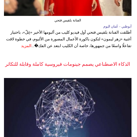
الفنانة بلقيس فتحي
أبوظبي - عُمان اليوم
أطلقت الفنانة بلقيس فتحي أول فيديو كليب من ألبومها الأخير «غِلّ»، باختيار
أغنية «زهر ليمون» لتكون باكورة الأعمال المصورة من الألبوم، في خطوة لاقت
تفاعلًا واسعًا من جمهورها، خاصة أن الكليب ابتعد عن الفك�...
المزيد
الذكاء الاصطناعي يصمم جينومات فيروسية كاملة وقابلة للتكاثر