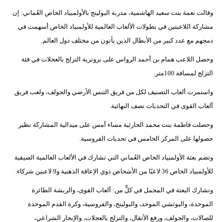
وقالت نعمة بنت سعيد الهاشمية، مدربة البولينج بالأولمبياد الخاص العُماني: إن
مشاركة اللاعبتين في بطولات الألعاب العالمية للأولمبياد الخاص أسهمت في
دمجهم مع عدد كبير من الأبطال الذين يأتون من مختلف دول العالم.
وحصل اللاعب همام بن أحمد الرواس على برونزية التزلج بالعجلات في فئة
التزلج لمسافة 100متر.
واستمرت ألعاب التصنيف لكل من فريق التنس الأرضي والجولف، ولعب فريق
ألعاب القوى في التحديات نصف النهائية.
وحصلت فاطمة بنت محمد الحارثية مساء أمس على ميدالية المشاركة نظير
حصولها على المركز الخامس في تحديات الفروسية.
وتضم بعثة الأولمبياد الخاص العُماني التي تشارك في الألعاب العالمية الصيفية
للأولمبياد الخاص 36 لاعبًا من الأشخاص ذوي الإعاقة الذهنية و9 لاعبين شركاء.
وتشارك البعثة في المجمل في كلٍّ من: ألعاب القوى، والريشة الطائرة
الموحدة، والبوتشي الموحد، والبولينج، والفروسية، وكرة القدم الموحدة
للصالات، والجولف، ورفع الأثقال، والتزلج بالعجلات، والإبحار الشراعي،