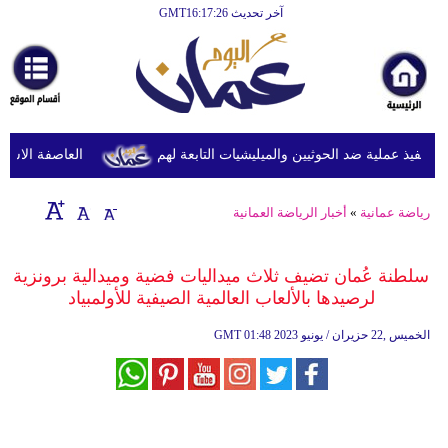
آخر تحديث GMT16:17:26
الرئيسية
أخبارعاجلة
رياضة
ثقافة
نفيذ عملية ضد الحوثيين والميليشيات التابعة لهم
العاصفة الاستوائي
إقتصاد
رياضة عمانية
»
أخبار الرياضة العمانية
فن
وموسيقى
سلطنة عُمان تضيف ثلاث ميداليات فضية وميدالية برونزية
لرصيدها بالألعاب العالمية الصيفية للأولمبياد
أزياء
01:48 2023 الخميس ,22 حزيران / يونيو
GMT
صحة
وتغذية
سياحة