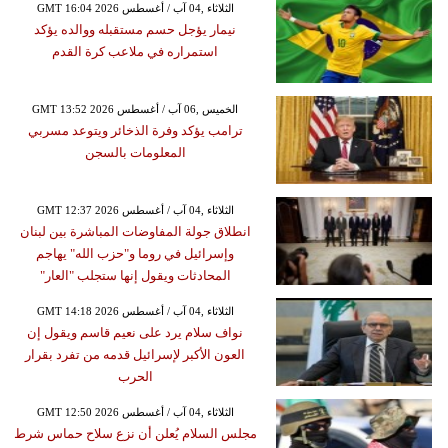
GMT 16:04 2026 الثلاثاء ,04 آب / أغسطس
نيمار يؤجل حسم مستقبله ووالده يؤكد
استمراره في ملاعب كرة القدم
GMT 13:52 2026 الخميس ,06 آب / أغسطس
ترامب يؤكد وفرة الذخائر ويتوعد مسربي
المعلومات بالسجن
GMT 12:37 2026 الثلاثاء ,04 آب / أغسطس
انطلاق جولة المفاوضات المباشرة بين لبنان
وإسرائيل في روما و"حزب الله" يهاجم
المحادثات ويقول إنها ستجلب "العار"
GMT 14:18 2026 الثلاثاء ,04 آب / أغسطس
نواف سلام يرد على نعيم قاسم ويقول إن
العون الأكبر لإسرائيل قدمه من تفرد بقرار
الحرب
GMT 12:50 2026 الثلاثاء ,04 آب / أغسطس
مجلس السلام يُعلن أن نزع سلاح حماس شرط