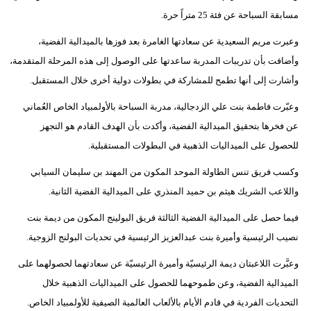
مسابقة السباحة عن فئة 25 متراً حرة.
فيديو
وعبرت مريم السعيدية عن سعادتها الغامرة بعد فوزها بالميدالية الفضية،
سيارات
وأضافت بأن تدريبات المدربة ساعدتها على الوصول إلى هذه المرحلة المتقدمة،
وأشارت إلى أنها تطمح للمشاركة في بطولات دولية أخرى خلال المستقبل.
وعبّرت فاطمة بنت علي الزدجالية، مدربة السباحة بالأولمبياد الخاص العُماني
عن فخرها بتحقيق الميدالية الفضية، وأكدت بأن الهدف القادم هو التجهز
للحصول على الميداليات الذهبية في البطولات المستقبلية.
وكسب فريق تنس الطاولة الموحد المكون من المهند بن سليمان السيابي
واللاعب الشريك هيثم بن حميد المنذري على الميدالية الفضية الثانية.
فيما حصل على الميدالية الفضية الثالثة فريق البولينج المكون من ديمة بنت
نصيب الرئيسية وأميرة بنت عبدالعزيز الرئيسية في تحديات البولنج الزوجية.
وعبَّرت اللاعبتان ديمة الرئيسيّة وأميرة الرئيسيّة عن سعادتهما لحصولهما على
الميدالية الفضية، وعن طموحهما للحصول على الميداليات الذهبية خلال
التحديات الفردية في قادم الأيام بالألعاب العالمية الصيفية للأولمبياد الخاص.