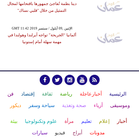
دينا بطمة تُفاجئ جمهورها باقتحامها لمجال
التمثيل من خلال "قلبي نساك"
GMT 11:42 2019 الإثنين ,09 أيلول / سبتمبر
ألمانيا “الجريحة” تواجه آيرلندا وهولندا في
مهمة سهلة أمام إستونيا
الرئيسية
أخبارعاجلة
رياضة
ثقافة
إقتصاد
فن
وموسيقى
أزياء
صحة وتغذية
سياحة وسفر
ديكور
أخبار
إعلام
تعليم
مرأة
علوم وتكنولوجيا
بيئة
مدونات
أبراج
فيديو
سيارات