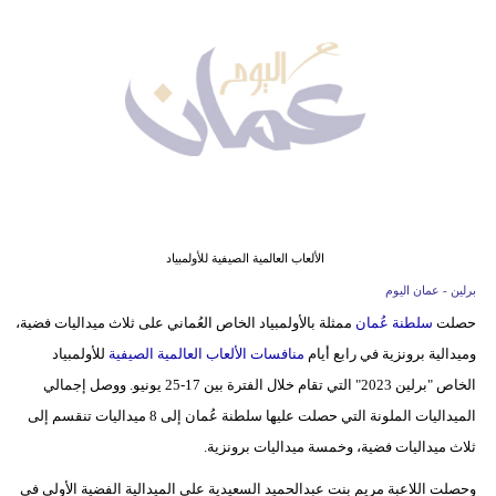
وسفر
ديكور
أخبار
إعلام
تعليم
مرأة
الألعاب العالمية الصيفية للأولمبياد
برلين - عمان اليوم
علوم
حصلت
سلطنة عُمان
ممثلة بالأولمبياد الخاص العُماني على ثلاث ميداليات فضية،
وتكنولوجيا
وميدالية برونزية في رابع أيام
منافسات الألعاب العالمية الصيفية
للأولمبياد
بيئة
الخاص "برلين 2023" التي تقام خلال الفترة بين 17-25 يونيو. ووصل إجمالي
الميداليات الملونة التي حصلت عليها سلطنة عُمان إلى 8 ميداليات تنقسم إلى
مدوَّنات
ثلاث ميداليات فضية، وخمسة ميداليات برونزية.
أبراج
وحصلت اللاعبة مريم بنت عبدالحميد السعيدية على الميدالية الفضية الأولى في