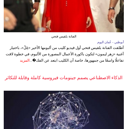
الفنانة بلقيس فتحي
أبوظبي - عُمان اليوم
أطلقت الفنانة بلقيس فتحي أول فيديو كليب من ألبومها الأخير «غِلّ»، باختيار
أغنية «زهر ليمون» لتكون باكورة الأعمال المصورة من الألبوم، في خطوة لاقت
تفاعلًا واسعًا من جمهورها، خاصة أن الكليب ابتعد عن الفك�...
المزيد
الذكاء الاصطناعي يصمم جينومات فيروسية كاملة وقابلة للتكاثر