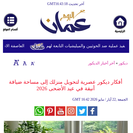
آخر تحديث GMT16:43:18
الرئيسية
أخبارعاجلة
رياضة
ثقافة
نفيذ عملية ضد الحوثيين والميليشيات التابعة لهم
العاصفة الاستوائي
إقتصاد
ديكور
»
أخر أخبار الديكور
فن
وموسيقى
أفكار ديكور عصرية لتحويل منزلك إلى مساحة ضيافة
أنيقة في عيد الأضحى 2026
أزياء
16:42 2026 الجمعة ,22 أيار / مايو
GMT
صحة
وتغذية
سياحة