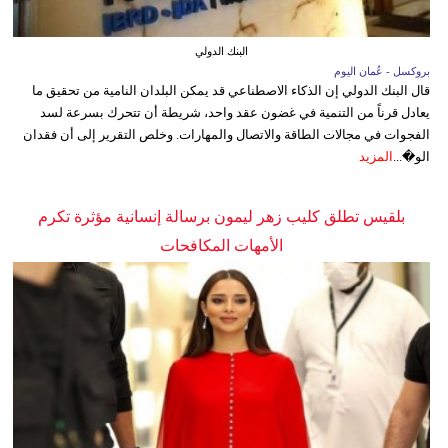
البنك الدولي
بروكسل - عُمان اليوم
قال البنك الدولي إن الذكاء الاصطناعي قد يمكن البلدان النامية من تحقيق ما
يعادل قرناً من التنمية في غضون عقد واحد، شريطة أن تتحرك بسرعة لسد
الفجوات في مجالات الطاقة والاتصال والمهارات. وخلص التقرير إلى أن فقدان
الو�...
المزيد
بلقيس تطلق كليب زهر ليمون برسالة إنسانية مؤثرة تكرم
الأمهات المكافحات