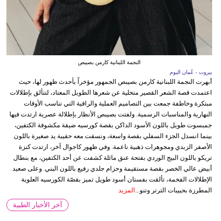
النجمة اللبنانية كارمن بصيبص
بيروت - عُمان اليوم
أبهرت النجمة اللبنانية كارمن بصيبص الجمهور مؤخراً بأحدث ظهور لها، حيث
اعتمدت قصة الشعر القصير متخلية عن شعرها الطويل المعتاد، لتتألق بإطلالات
مبتكرة وخاطفة جمعت بين التصاميم العملية والراقية التي تناسب الأوقات
النهارية والمناسبات الرسمية. ولفتت بصيبص الأنظار بإطلالة عصرية ارتدت فيها
جمبسوت طويل باللون الأسود الداكن بقصة كورسيه ضيقة مكشوفة الكتفين،
بينما انسدل الجزء السفلي بقصة واسعة، ونسقت معه حقيبة يد صغيرة باللون
الأصفر الزبدي ومجوهرات ذهبية ناعمة. وفي ظهور كاجوال آخر، ارتدت كنزة
تريكو باللون البيج الوردي بفتحة عنق مائلة كشفت عن أحد الكتفين، مع بنطال
أبيض عالي الخصر بقصة مستقيمة وحزام جلدي رفيع باللون البني. وعلى صعيد
الإطلالات الفخمة، تألقت بفستان أسود طويل تميز بقصّة الكورسيه العلوية
المطرزة بحبيبات الترتر وتنو...
المزيد
آخر الأخبار الطبية