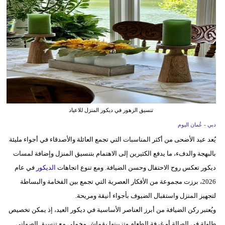
وسفر
ديكور
أخبار
إعلام
تعليم
تنسيق الزهور في ديكور المنزل للاعياد
مرأة
دبي - عُمان اليوم
علوم
يُعد عيد الأضحى من أكثر المناسبات التي تجمع العائلة والأصدقاء في أجواء مليئة
وتكنولوجيا
بالبهجة والدفء، ما يدفع الكثيرين إلى الاهتمام بتنسيق المنزل وإضافة لمسات
ديكور تعكس روح الاحتفال وحسن الضيافة. ومع تنوع اتجاهات
الديكور
في عام
بيئة
2026، برزت مجموعة من الأفكار العصرية التي تجمع بين الفخامة والبساطة
مدوَّنات
لتجهيز المنزل واستقبال الضيوف بأجواء أنيقة ومريحة.
ويُعتبر ركن الضيافة من أبرز العناصر الأساسية في ديكور العيد، إذ يمكن تخصيص
أبراج
طاولة في الصالة أو غرفة الطعام وتزيينها بقماش مخملي مع تنسيق الصواني