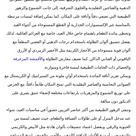
الذهبية والفناجين التقليدية والحلوى الشرقية، إلى جانب الشموع والزهور
فيديو
الطبيعية التي تضفي دفئاً وأناقة على المكان. كما يمكن إضافة لمسات مرتبطة
سيارات
بالمناسبة عبر الإكسسوارات الجدارية أو القطع المستوحاة من أجواء العيد.
وتحظى مائدة الطعام باهتمام خاص خلال العيد، خاصة مع العزائم العائلية، لذلك
يفضل تنسيق ألوان الطاولة باستخدام درجات الذهبي أو الفضي المطفأ مع
ألوان قوية مستوحاة من الأحجار الكريمة مثل الأخضر الزمردي أو الأزرق
الياقوتي أو العنابي الداكن. كما تضيف مفارش الطاولة و
الأقمشة المزخرفة
والحصائر ذات الخامات الطبيعية لمسة فاخرة ومتوازنة.
ويمكن تعزيز أناقة المائدة باستخدام أوانٍ ملونة من السيراميك أو الكريستال مع
الصواني النحاسية والعناصر التقليدية التي تمنح المكان طابعاً دافئاً، مع الحرص
على توزيع الشموع والمزهريات بارتفاعات مختلفة لإضفاء عمق بصري على
الديكور دون مبالغة.
وتبقى الزهور الطبيعية من أكثر عناصر التزيين حضوراً في مناسبات العيد، سواء
عند مدخل المنزل أو على طاولات الضيافة والطعام، حيث تضيف لمسة من
الحيوية والرقي. ويفضل اعتماد تنسيقات بألوان هادئة مثل الأبيض والكريمي
والبنفسجي، أو مزج الألوان الدافئة كالذهبي والأحمر والخوخي لمنح المساحة