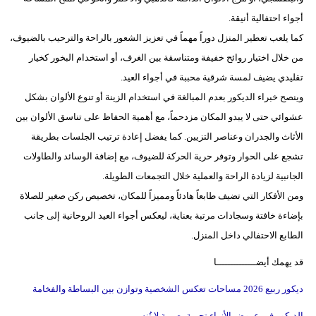
أجواء احتفالية أنيقة.
كما يلعب تعطير المنزل دوراً مهماً في تعزيز الشعور بالراحة والترحيب بالضيوف،
من خلال اختيار روائح خفيفة ومتناسقة بين الغرف، أو استخدام البخور كخيار
تقليدي يضيف لمسة شرقية محببة في أجواء العيد.
وينصح خبراء الديكور بعدم المبالغة في استخدام الزينة أو تنوع الألوان بشكل
عشوائي حتى لا يبدو المكان مزدحماً، مع أهمية الحفاظ على تناسق الألوان بين
الأثاث والجدران وعناصر التزيين. كما يفضل إعادة ترتيب الجلسات بطريقة
تشجع على الحوار وتوفر حرية الحركة للضيوف، مع إضافة الوسائد والطاولات
الجانبية لزيادة الراحة والعملية خلال التجمعات الطويلة.
ومن الأفكار التي تضيف طابعاً هادئاً ومميزاً للمكان، تخصيص ركن صغير للصلاة
بإضاءة خافتة وسجادات مرتبة بعناية، ليعكس أجواء العيد الروحانية إلى جانب
الطابع الاحتفالي داخل المنزل.
قد يهمك أيضــــــــــــــا
ديكور ربيع 2026 مساحات تعكس الشخصية وتوازن بين البساطة والفخامة
الديكور في عروض الأزياء تجربة بصرية لا تُنسى