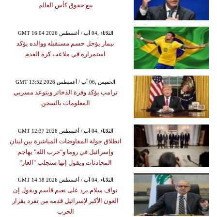
بيع حقوق كأس العالم
GMT 16:04 2026 الثلاثاء ,04 آب / أغسطس
نيمار يؤجل حسم مستقبله ووالده يؤكد
استمراره في ملاعب كرة القدم
GMT 13:52 2026 الخميس ,06 آب / أغسطس
ترامب يؤكد وفرة الذخائر ويتوعد مسربي
المعلومات بالسجن
GMT 12:37 2026 الثلاثاء ,04 آب / أغسطس
انطلاق جولة المفاوضات المباشرة بين لبنان
وإسرائيل في روما و"حزب الله" يهاجم
المحادثات ويقول إنها ستجلب "العار"
GMT 14:18 2026 الثلاثاء ,04 آب / أغسطس
نواف سلام يرد على نعيم قاسم ويقول إن
العون الأكبر لإسرائيل قدمه من تفرد بقرار
الحرب