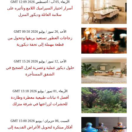
GMT 12:09 2026 الأربعاء ,05 آب / أغسطس
أسرار اختيار السيراميك اللامع وتأثيره على
سلامة العائلة وديكور المنزل
GMT 09:50 2026 الأحد ,26 تموز / يوليو
زجاجات العطور تستعيد بريقها وتتحول من
قطعة مهملة إلى تحفة ديكورية
GMT 15:26 2026 الأحد ,12 تموز / يوليو
حلول ديكور عملية وعصرية لعزل الضجيج في
الشقق المستأجرة
GMT 13:18 2026 الأربعاء ,01 تموز / يوليو
أفضل 4 نباتات طبيعية معطرة وطاردة
للحشرات لزراعتها في شرفة منزلك
GMT 15:00 2026 السبت ,06 حزيران / يونيو
أفكار مبتكرة لتحويل الأغراض القديمة إلى