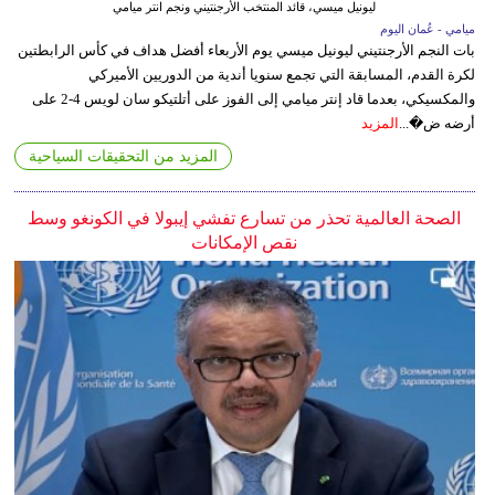
ليونيل ميسي، قائد المنتخب الأرجنتيني ونجم انتر ميامي
ميامي - عُمان اليوم
بات النجم الأرجنتيني ليونيل ميسي يوم الأربعاء أفضل هداف في كأس الرابطتين
لكرة القدم، المسابقة التي تجمع سنويا أندية من الدوريين الأميركي
والمكسيكي، بعدما قاد إنتر ميامي إلى الفوز على أتلتيكو سان لويس 4-2 على
أرضه ض�...
المزيد
المزيد من التحقيقات السياحية
الصحة العالمية تحذر من تسارع تفشي إيبولا في الكونغو وسط
نقص الإمكانات