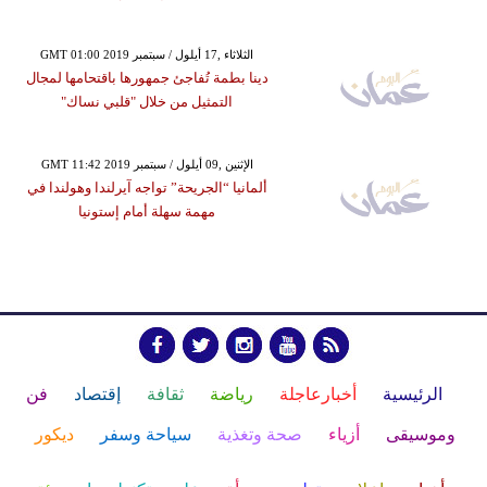
GMT 01:00 2019 الثلاثاء ,17 أيلول / سبتمبر
دينا بطمة تُفاجئ جمهورها باقتحامها لمجال
التمثيل من خلال "قلبي نساك"
GMT 11:42 2019 الإثنين ,09 أيلول / سبتمبر
ألمانيا “الجريحة” تواجه آيرلندا وهولندا في
مهمة سهلة أمام إستونيا
الرئيسية
أخبارعاجلة
رياضة
ثقافة
إقتصاد
فن
وموسيقى
أزياء
صحة وتغذية
سياحة وسفر
ديكور