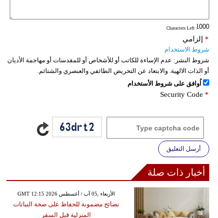
: Characters Left
*
إلزامي
شروط الاستخدام
شروط النشر:
عدم الإساءة للكاتب أو للأشخاص أو للمقدسات أو مهاجمة الأديان
أو الذات الالهية. والابتعاد عن التحريض الطائفي والعنصري والشتائم.
اُوافق على شروط الأستخدام
Security Code
*
أرسل التعليق
أخبار ذات صلة
GMT 12:15 2026 الأربعاء ,05 آب / أغسطس
نصائح مضمونة للحفاظ على صحة النباتات
المنزلية قبل السفر