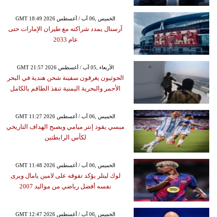
GMT 18:49 2026 الخميس ,06 آب / أغسطس
آرسنال يمدد شراكته مع طيران الإمارات حتى
عام 2033
GMT 21:57 2026 الأربعاء ,05 آب / أغسطس
الحوثيون يغرقون سفينة شحن هندية في البحر
الأحمر والبحرية اليمنية تنقذ الطاقم بالكامل
GMT 11:27 2026 الخميس ,06 آب / أغسطس
ميسي يقود إنتر ميامي ويصبح الهداف التاريخي
لكأس الرابطتين
GMT 11:48 2026 الخميس ,06 آب / أغسطس
لوك ليتلر يؤكد تفوقه على لامين يامال ويرى
نفسه أفضل رياضي من مواليد 2007
GMT 12:47 2026 الخميس ,06 آب / أغسطس