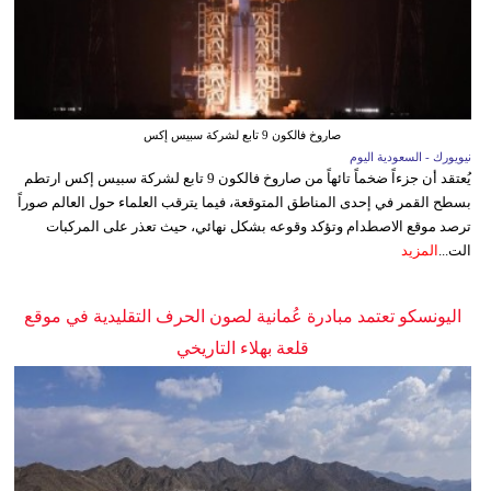
صاروخ فالكون 9 تابع لشركة سبيس إكس
نيويورك - السعودية اليوم
يُعتقد أن جزءاً ضخماً تائهاً من صاروخ فالكون 9 تابع لشركة سبيس إكس ارتطم
بسطح القمر في إحدى المناطق المتوقعة، فيما يترقب العلماء حول العالم صوراً
ترصد موقع الاصطدام وتؤكد وقوعه بشكل نهائي، حيث تعذر على المركبات
الت...
المزيد
اليونسكو تعتمد مبادرة عُمانية لصون الحرف التقليدية في موقع
قلعة بهلاء التاريخي