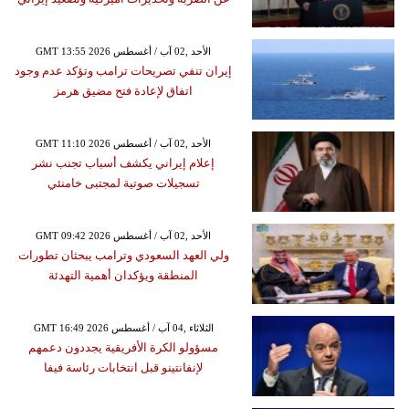
GMT 13:55 2026 الأحد ,02 آب / أغسطس
إيران تنفي تصريحات ترامب وتؤكد عدم وجود
اتفاق لإعادة فتح مضيق هرمز
GMT 11:10 2026 الأحد ,02 آب / أغسطس
إعلام إيراني يكشف أسباب تجنب نشر
تسجيلات صوتية لمجتبى خامنئي
GMT 09:42 2026 الأحد ,02 آب / أغسطس
ولي العهد السعودي وترامب يبحثان تطورات
المنطقة ويؤكدان أهمية التهدئة
GMT 16:49 2026 الثلاثاء ,04 آب / أغسطس
مسؤولو الكرة الأفريقية يجددون دعمهم
لإنفانتينو قبل انتخابات رئاسة فيفا