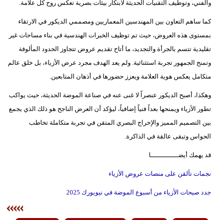
والفني، وتوظيف التقنيات الحديثة لابتكار بيئات بصرية تعكس روح كل علامة.
كما ساهم التعاون بين المهندسين المعماريين ومصممي الديكور في الارتقاء
بمستوى هذه العروض، حيث تم توظيف الخبرات الهندسية في بناء مساحات غير
تقليدية تتسم بالجرأة والتجديد، ما أتاح تقديم عروض تتجاوز الحدود المألوفة
وتمنح الجمهور تجربة استثنائية. ولم يعد الهدف مجرد عرض الأزياء، بل خلق عالم
متكامل يعكس هوية العلامة ويعزز حضورها في أذهان المتابعين.
وهكذا، أصبح الديكور عنصراً لا غنى عنه في صناعة الموضة الحديثة، حيث يواكب
تطور الأزياء ويمنحها بعداً فنياً إضافياً، ليؤكد أن العرض الناجح هو ذلك الذي يجمع
بين التصميم المميز والإخراج البصري المتقن في تجربة متكاملة تخاطب
الحواس وتبقى عالقة في الذاكرة.
قد يهمك أيضــــــــــــــا
نجمات تألقن على منصات عروض الأزياء
جدد صيحات الأزياء من أسبوع الموضة في نيويورك 2025