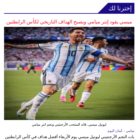
إخترنا لك
ميسي يقود إنتر ميامي ويصبح الهداف التاريخي لكأس الرابطتين
ليونيل ميسي، قائد المنتخب الأرجنتيني ونجم انتر ميامي
ميامي - عُمان اليوم
بات النجم الأرجنتيني ليونيل ميسي يوم الأربعاء أفضل هداف في كأس الرابطتين