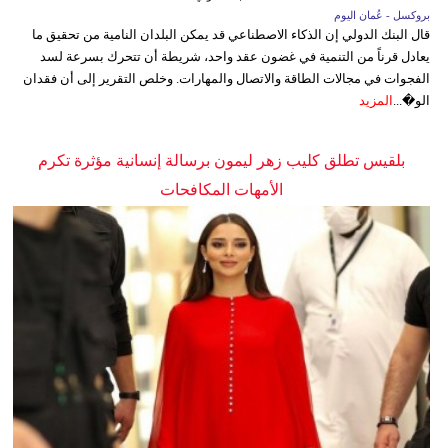
بروكسل - عُمان اليوم
قال البنك الدولي إن الذكاء الاصطناعي قد يمكن البلدان النامية من تحقيق ما
يعادل قرناً من التنمية في غضون عقد واحد، شريطة أن تتحرك بسرعة لسد
الفجوات في مجالات الطاقة والاتصال والمهارات. وخلص التقرير إلى أن فقدان
الو�...
المزيد
بلقيس تطلق كليب زهر ليمون برسالة إنسانية مؤثرة تكرم
الأمهات المكافحات