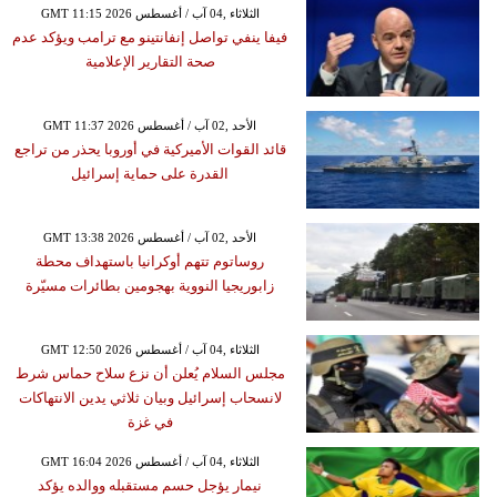
GMT 11:15 2026 الثلاثاء ,04 آب / أغسطس
فيفا ينفي تواصل إنفانتينو مع ترامب ويؤكد عدم
صحة التقارير الإعلامية
GMT 11:37 2026 الأحد ,02 آب / أغسطس
قائد القوات الأميركية في أوروبا يحذر من تراجع
القدرة على حماية إسرائيل
GMT 13:38 2026 الأحد ,02 آب / أغسطس
روساتوم تتهم أوكرانيا باستهداف محطة
زابوريجيا النووية بهجومين بطائرات مسيّرة
GMT 12:50 2026 الثلاثاء ,04 آب / أغسطس
مجلس السلام يُعلن أن نزع سلاح حماس شرط
لانسحاب إسرائيل وبيان ثلاثي يدين الانتهاكات
في غزة
GMT 16:04 2026 الثلاثاء ,04 آب / أغسطس
نيمار يؤجل حسم مستقبله ووالده يؤكد