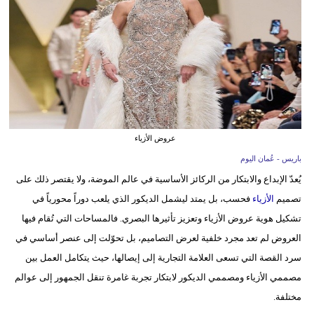
وسفر
ديكور
أخبار
إعلام
تعليم
عروض الأزياء
مرأة
باريس - عُمان اليوم
يُعدّ الإبداع والابتكار من الركائز الأساسية في عالم الموضة، ولا يقتصر ذلك على
علوم
تصميم
الأزياء
فحسب، بل يمتد ليشمل الديكور الذي يلعب دوراً محورياً في
وتكنولوجيا
تشكيل هوية عروض الأزياء وتعزيز تأثيرها البصري. فالمساحات التي تُقام فيها
العروض لم تعد مجرد خلفية لعرض التصاميم، بل تحوّلت إلى عنصر أساسي في
بيئة
سرد القصة التي تسعى العلامة التجارية إلى إيصالها، حيث يتكامل العمل بين
مدوَّنات
مصممي الأزياء ومصممي الديكور لابتكار تجربة غامرة تنقل الجمهور إلى عوالم
مختلفة.
أبراج