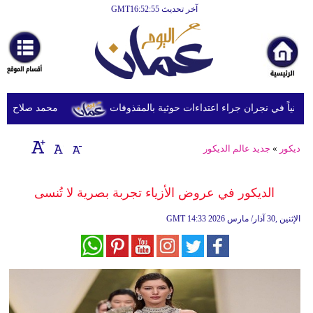
آخر تحديث GMT16:52:55
الرئيسية
أخبارعاجلة
رياضة
ثقافة
محمد صلاح يصل تركي
إقتصاد
ديكور
»
جديد عالم الديكور
فن
وموسيقى
الديكور في عروض الأزياء تجربة بصرية لا تُنسى
أزياء
14:33 2026 الإثنين ,30 آذار/ مارس
GMT
صحة
وتغذية
سياحة