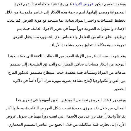
ويعتمد تصميم ديكور
عروض الأزياء
على رؤية فنية متكاملة تبدأ بفهم فكرة
فيديو
المجموعة ومصدر إلهامها، ليتم ترجمة هذه الأفكار إلى عناصر ملموسة من خلال
تخطيط المساحات واختيار المواد بعناية، بما ينسجم مع هوية العرض. كما تلعب
سيارات
الإضاءة والمؤثرات الصوتية دوراً مهماً في تعزيز الأجواء العامة، حيث يتم
توظيفها لخلق حالة من التفاعل والانغماس لدى الجمهور، مما يجعل العرض
تجربة حسية متكاملة تتجاوز مجرد مشاهدة الأزياء.
وقد شهدت منصات عروض الأزياء العديد من اللحظات اللافتة التي جسّدت هذا
التوجه، من ابتكار مساحات تحاكي المطارات والحدائق الطبيعية، إلى تصميم
متاهات من المرايا ومنشآت فنية معقدة، حيث استطاع مصممو الديكور المزج
بين الفن والتكنولوجيا لإنتاج مشاهد بصرية مبهرة تترك أثراً دائماً في ذاكرة
الحضور.
ويقف وراء هذه العروض نخبة من المبدعين الذين أسهموا في تطوير هذا
المجال، من خلال تقديم رؤى جديدة غيرت شكل العروض التقليدية، وجعلتها أكثر
تفاعلاً وابتكاراً. فقد برز عدد من الأسماء التي لعبت دوراً مهماً في تحويل عروض
الأزياء إلى تجارب فنية متكاملة، من خلال الجمع بين عناصر التصميم المعماري