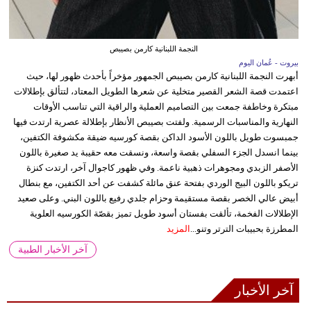
النجمة اللبنانية كارمن بصيبص
بيروت - عُمان اليوم
أبهرت النجمة اللبنانية كارمن بصيبص الجمهور مؤخراً بأحدث ظهور لها، حيث
اعتمدت قصة الشعر القصير متخلية عن شعرها الطويل المعتاد، لتتألق بإطلالات
مبتكرة وخاطفة جمعت بين التصاميم العملية والراقية التي تناسب الأوقات
النهارية والمناسبات الرسمية. ولفتت بصيبص الأنظار بإطلالة عصرية ارتدت فيها
جمبسوت طويل باللون الأسود الداكن بقصة كورسيه ضيقة مكشوفة الكتفين،
بينما انسدل الجزء السفلي بقصة واسعة، ونسقت معه حقيبة يد صغيرة باللون
الأصفر الزبدي ومجوهرات ذهبية ناعمة. وفي ظهور كاجوال آخر، ارتدت كنزة
تريكو باللون البيج الوردي بفتحة عنق مائلة كشفت عن أحد الكتفين، مع بنطال
أبيض عالي الخصر بقصة مستقيمة وحزام جلدي رفيع باللون البني. وعلى صعيد
الإطلالات الفخمة، تألقت بفستان أسود طويل تميز بقصّة الكورسيه العلوية
المطرزة بحبيبات الترتر وتنو...
المزيد
آخر الأخبار الطبية
آخر الأخبار