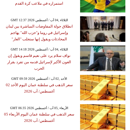
استمراره في ملاعب كرة القدم
GMT 12:37 2026 الثلاثاء ,04 آب / أغسطس
انطلاق جولة المفاوضات المباشرة بين لبنان
وإسرائيل في روما و"حزب الله" يهاجم
المحادثات ويقول إنها ستجلب "العار"
GMT 14:18 2026 الثلاثاء ,04 آب / أغسطس
نواف سلام يرد على نعيم قاسم ويقول إن
العون الأكبر لإسرائيل قدمه من تفرد بقرار
الحرب
GMT 09:59 2026 الأحد ,02 آب / أغسطس
سعر الذهب في سلطنة عمان اليوم الأحد 02
أغسطس/ آب 2026
GMT 06:35 2026 الأربعاء ,05 آب / أغسطس
سعر الذهب في سلطنة عمان اليوم الأربعاء 05
أغسطس/ آب 2026