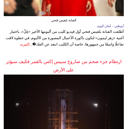
الفنانة بلقيس فتحي
أبوظبي - عُمان اليوم
أطلقت الفنانة بلقيس فتحي أول فيديو كليب من ألبومها الأخير «غِلّ»، باختيار
أغنية «زهر ليمون» لتكون باكورة الأعمال المصورة من الألبوم، في خطوة لاقت
تفاعلًا واسعًا من جمهورها، خاصة أن الكليب ابتعد عن الفك�...
المزيد
ارتطام جزء ضخم من صاروخ سبيس إكس بالقمر فكيف سيؤثر
على الأرض