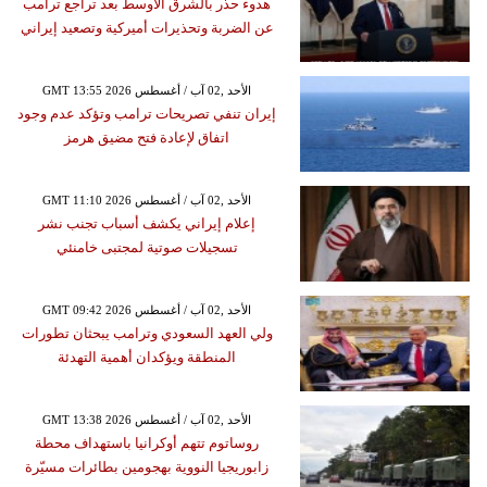
هدوء حذر بالشرق الأوسط بعد تراجع ترامب
عن الضربة وتحذيرات أميركية وتصعيد إيراني
GMT 13:55 2026 الأحد ,02 آب / أغسطس
إيران تنفي تصريحات ترامب وتؤكد عدم وجود
اتفاق لإعادة فتح مضيق هرمز
GMT 11:10 2026 الأحد ,02 آب / أغسطس
إعلام إيراني يكشف أسباب تجنب نشر
تسجيلات صوتية لمجتبى خامنئي
GMT 09:42 2026 الأحد ,02 آب / أغسطس
ولي العهد السعودي وترامب يبحثان تطورات
المنطقة ويؤكدان أهمية التهدئة
GMT 13:38 2026 الأحد ,02 آب / أغسطس
روساتوم تتهم أوكرانيا باستهداف محطة
زابوريجيا النووية بهجومين بطائرات مسيّرة