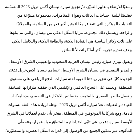
وسعيًا للارتقاء بمعايير التميّز، تمّ تجهيز سيارة نيسان أكس-تريل 2023 المصمّمة
فيديو
خصّيصًا لتلبية احتياجات العائلات وهواة المغامرات، بمجموعة متنوّعة من
سيارات
التقنيات المبتكرة التي تتضافر معًا لتوفير أكبر قدر من السلامة، والعملانيّة
والراحة. ويشمل ذلك مجموعة مزايا التنقّل الذكي من نيسان، والتي تم بناؤها
على ثلاث ركائز أساسية هي القيادة الذكية، والطاقة الذكية، والتكامل الذكي
بهدف تقديم تجربة أكثر أمانًا واتصالاً للسائق.
ويقول تييري صباغ، رئيس نيسان العربية السعودية وإنفينيتي الشرق الأوسط،
والمدير التنفيذي في نيسان الشرق الأوسط: "تساهم نيسان أكس-تريل 2023
الجديدة كليًا في تعزيز ريادتنا القوية لفئة سيارات الدفع الرباعي على مستوى
المنطقة، وتعتمد على النجاح العالمي والإقليمي الذي حققته طرازاتها السابقة.
وبفضل طابعها العصري والمتميز، وخصائص الابتكار في التصميم، وديناميكيات
القيادة والتقنيات، تعدّ سيارة أكس-تريل 2023 مؤهلة لريادة هذه الفئة لسنوات
قادمة. ومع شركائنا الموثوقين في المنطقة، نفخر بأن نقدم لعملائنا في الشرق
الأوسط سيارة دفع رباعي تلبّي احتياجاتهم المتطوّرة باستمرار، وتتخطّى
المألوف عبر تمكين الجميع من الوصول إلى قدرات التنقّل العصرية والمتطوّرة".