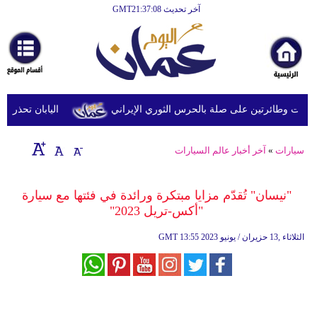
آخر تحديث GMT21:37:08
الرئيسية
أخبارعاجلة
رياضة
ثقافة
وطائرتين على صلة بالحرس الثوري الإيراني
اليابان تحذر من ال
إقتصاد
سيارات
»
آخر أخبار عالم السيارات
فن
وموسيقى
"نيسان" تُقدّم مزايا مبتكرة ورائدة في فئتها مع سيارة
"أكس-تريل 2023"
أزياء
13:55 2023 الثلاثاء ,13 حزيران / يونيو
GMT
صحة
وتغذية
سياحة