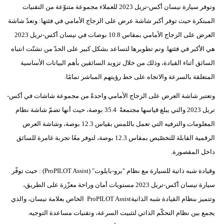
وتوفر سيارة نيسان أكس-تريل 2023 للعملاء مجموعة متنوّعة من التقنيات
المبتكرة حيث توفر أكبر شاشة عرض على الزجاج الأمامي في فئتها: وتعدّ شاشة
العرض على الزجاج الأمامي بمقاس 10.8 بوصات في نيسان أكس-تريل 2023
هي الأكبر في فئتها. وتم تطويرها لتساعد بشكل كبير على الحدّ من تشتّت انتباه
السائق أثناء القيادة، وذلك من خلال تزويد السائقين بأهم البيانات الأساسية
المتعلقة بالسرعة والاتجاه على خط رؤيتهم المباشر تمامًا.
وتعتبر شاشة العرض على الزجاج الأمامي واحدةً من مجموعة شاشات في أكس-
تريل 2023 والتي يبلغ قياسها مجتمعةً 35.4 بوصة، حيث أنها تضمّ شاشة نظام
المعلومات والترفيه التي تعمل باللمس بقياس 12.3 بوصة، وشاشة العرض
الرقمية القابلة للتخصّيص بمقاس 12.3 بوصة، لتوفر معًا تجربة غامرة للسائق
داخل المقصورة.
وقيادة شبه ذاتية للسيارة مع نظام "برو-بايلوت" (ProPILOT Assist) : حيث توفّر
سيارة نيسان أكس-تريل 2023 مستويات أمان وراحة معزّزة على الطريق،
وتتميز بنظام القيادة شبه الذاتيةProPILOT Assist الخاص بعلامة نيسان، والذي
يجمع بين نظام التحكّم الذاتي لتثبيت السرعة، وتقنيات مساعدة التوجيه.