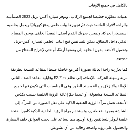
بالكامل في جميع الأوقات.
تقنيات مطوّرة خصّيصا لجميع الركاب : وتوفر سيارة أكس-تريل 2023 الطمأنينة
والراحة لأفراد العائلة؛ حيث تمّ تجهيزها بباب خلفي يفتح كهربائيًا ويعمل بخاصية
استشعار الحركة. وبمجرد تحريك القدم أسفل المصدّ الخلفي ووجود المفتاح
الذكي داخل النطاق، يمكن للسائقين فتح الباب الخلفي لسيارة أكس-تريل
وتحميل الأمتعة بدون الحاجة إلى وضعها أرضًا، أو حتى لإخراج المفتاح من
جيوبهم.
كما تعزّزت راحة العائلة بصورة أكبر مع خاصيّة ضبط المقاعد السبعة بطريقة
مرنة وسهلة الحركة، بالإضافة إلى نظام EZ Flex وقابلية مقاعد الصف الثاني
للإمالة والإنزلاق وإمالة مسند الظهر. وفي المناسبات التي تكون فيها جميع
المقاعد السبعة مشغولة، أو عندما تتمّ إعاقة الرؤية الخلفية بسبب تكدّس
الأمتعة، تعمل مرآة الرؤية الخلفية الذكية على نقل الصورة من المرآة إلى
الشاشة بمجرد ضغطة زر، وتستخدم مرآة الرؤية الخلفية الذكية كاميرا بفتحة
خلفية لتوفّر للسائقين رؤية أوسع، مما يساعد على تجنب العوائق خلف السيارة،
والحصول على رؤية واضحة وخالية من أي تشويش.