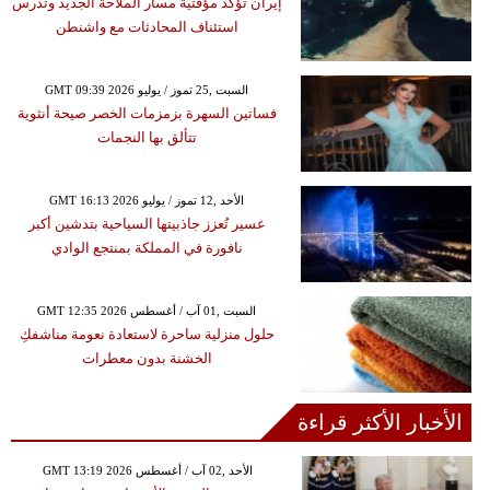
إيران تؤكد مؤقتية مسار الملاحة الجديد وتدرس
استئناف المحادثات مع واشنطن
GMT 09:39 2026 السبت ,25 تموز / يوليو
فساتين السهرة بزمزمات الخصر صيحة أنثوية
تتألق بها النجمات
GMT 16:13 2026 الأحد ,12 تموز / يوليو
عسير تُعزز جاذبيتها السياحية بتدشين أكبر
نافورة في المملكة بمنتجع الوادي
GMT 12:35 2026 السبت ,01 آب / أغسطس
حلول منزلية ساحرة لاستعادة نعومة مناشفكِ
الخشنة بدون معطرات
الأخبار الأكثر قراءة
GMT 13:19 2026 الأحد ,02 آب / أغسطس