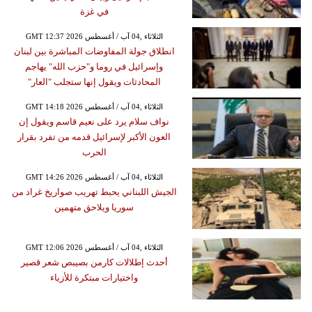
في غزة
GMT 12:37 2026 الثلاثاء ,04 آب / أغسطس
انطلاق جولة المفاوضات المباشرة بين لبنان
وإسرائيل في روما و"حزب الله" يهاجم
المحادثات ويقول إنها ستجلب "العار"
GMT 14:18 2026 الثلاثاء ,04 آب / أغسطس
نواف سلام يرد على نعيم قاسم ويقول إن
العون الأكبر لإسرائيل قدمه من تفرد بقرار
الحرب
GMT 14:26 2026 الثلاثاء ,04 آب / أغسطس
الجيش اللبناني يحبط تهريب صواريخ غراد من
سوريا ويلاحق متهمين
GMT 12:06 2026 الثلاثاء ,04 آب / أغسطس
أحدث إطلالات كارمن بصيبص شعر قصير
واختيارات مبتكرة للأزياء