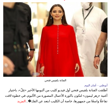
الفنانة بلقيس فتحي
أبوظبي - عُمان اليوم
أطلقت الفنانة بلقيس فتحي أول فيديو كليب من ألبومها الأخير «غِلّ»، باختيار
أغنية «زهر ليمون» لتكون باكورة الأعمال المصورة من الألبوم، في خطوة لاقت
تفاعلًا واسعًا من جمهورها، خاصة أن الكليب ابتعد عن الفك�...
المزيد