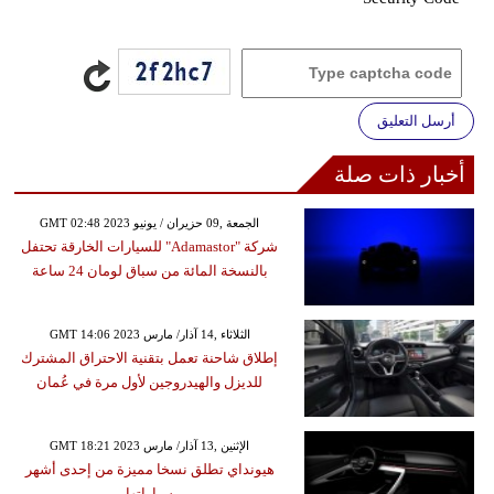
أرسل التعليق
أخبار ذات صلة
GMT 02:48 2023 الجمعة ,09 حزيران / يونيو
شركة "Adamastor" للسيارات الخارقة تحتفل
بالنسخة المائة من سباق لومان 24 ساعة
GMT 14:06 2023 الثلاثاء ,14 آذار/ مارس
إطلاق شاحنة تعمل بتقنية الاحتراق المشترك
للديزل والهيدروجين لأول مرة في عُمان
GMT 18:21 2023 الإثنين ,13 آذار/ مارس
هيونداي تطلق نسخا مميزة من إحدى أشهر
سياراتها