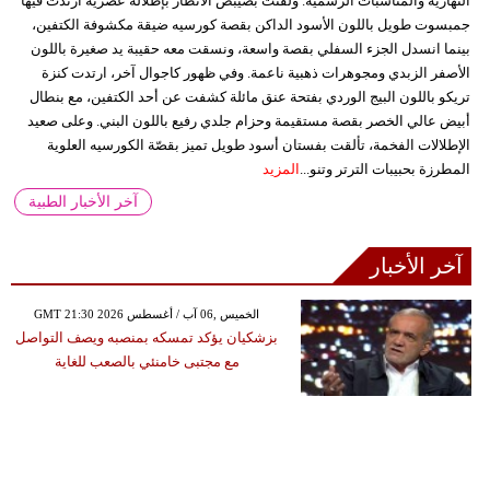
النهارية والمناسبات الرسمية. ولفتت بصيبص الأنظار بإطلالة عصرية ارتدت فيها
جمبسوت طويل باللون الأسود الداكن بقصة كورسيه ضيقة مكشوفة الكتفين،
بينما انسدل الجزء السفلي بقصة واسعة، ونسقت معه حقيبة يد صغيرة باللون
الأصفر الزبدي ومجوهرات ذهبية ناعمة. وفي ظهور كاجوال آخر، ارتدت كنزة
تريكو باللون البيج الوردي بفتحة عنق مائلة كشفت عن أحد الكتفين، مع بنطال
أبيض عالي الخصر بقصة مستقيمة وحزام جلدي رفيع باللون البني. وعلى صعيد
الإطلالات الفخمة، تألقت بفستان أسود طويل تميز بقصّة الكورسيه العلوية
المطرزة بحبيبات الترتر وتنو...
المزيد
آخر الأخبار الطبية
آخر الأخبار
GMT 21:30 2026 الخميس ,06 آب / أغسطس
بزشكيان يؤكد تمسكه بمنصبه ويصف التواصل
مع مجتبى خامنئي بالصعب للغاية