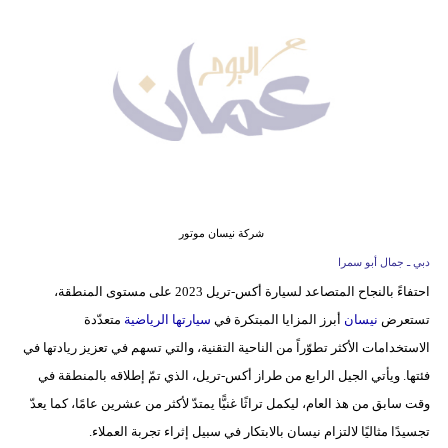
وسفر
ديكور
أخبار
إعلام
تعليم
مرأة
شركة نيسان موتور
دبي ـ جمال أبو سمرا
علوم
احتفاءً بالنجاح المتصاعد لسيارة أكس-تريل 2023 على مستوى المنطقة،
وتكنولوجيا
تستعرض
نيسان
أبرز المزايا المبتكرة في
سيارتها الرياضية
متعدّدة
بيئة
الاستخدامات الأكثر تطوّراً من الناحية التقنية، والتي تسهم في تعزيز ريادتها في
فئتها. ويأتي الجيل الرابع من طراز أكس-تريل، الذي تمّ إطلاقه بالمنطقة في
مدوَّنات
وقت سابق من هذ العام، ليكمل تراثًا غنيًّا يمتدّ لأكثر من عشرين عامًا، كما يعدّ
تجسيدًا مثاليًا لالتزام نيسان بالابتكار في سبيل إثراء تجربة العملاء.
أبراج