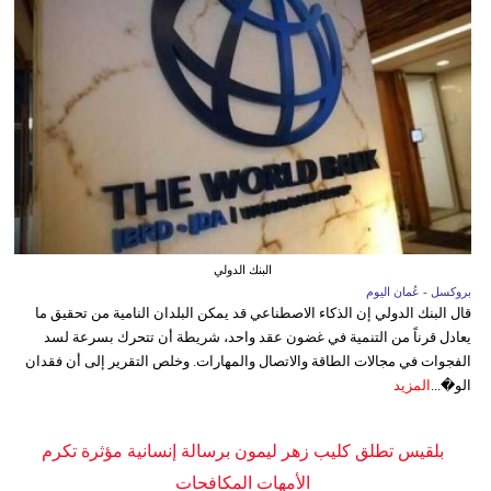
البنك الدولي
بروكسل - عُمان اليوم
قال البنك الدولي إن الذكاء الاصطناعي قد يمكن البلدان النامية من تحقيق ما
يعادل قرناً من التنمية في غضون عقد واحد، شريطة أن تتحرك بسرعة لسد
الفجوات في مجالات الطاقة والاتصال والمهارات. وخلص التقرير إلى أن فقدان
الو�...
المزيد
بلقيس تطلق كليب زهر ليمون برسالة إنسانية مؤثرة تكرم
الأمهات المكافحات