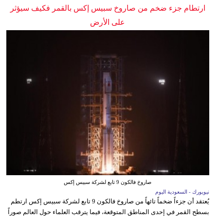
ارتطام جزء ضخم من صاروخ سبيس إكس بالقمر فكيف سيؤثر
على الأرض
صاروخ فالكون 9 تابع لشركة سبيس إكس
نيويورك - السعودية اليوم
يُعتقد أن جزءاً ضخماً تائهاً من صاروخ فالكون 9 تابع لشركة سبيس إكس ارتطم
بسطح القمر في إحدى المناطق المتوقعة، فيما يترقب العلماء حول العالم صوراً