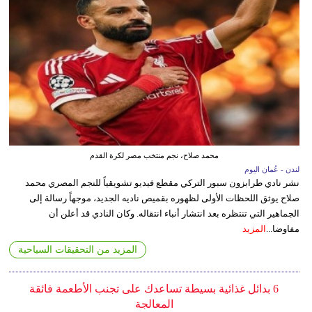
محمد صلاح، نجم منتخب مصر لكرة القدم
لندن - عُمان اليوم
نشر نادي طرابزون سبور التركي مقطع فيديو تشويقياً للنجم المصري محمد
صلاح يوثق اللحظات الأولى لظهوره بقميص ناديه الجديد، موجهاً رسالة إلى
الجماهير التي تنتظره بعد انتشار أنباء انتقاله. وكان النادي قد أعلن أن
مفاوضا...
المزيد
المزيد من التحقيقات السياحية
6 بدائل غذائية بسيطة تساعدك على تجنب الأطعمة فائقة
المعالجة