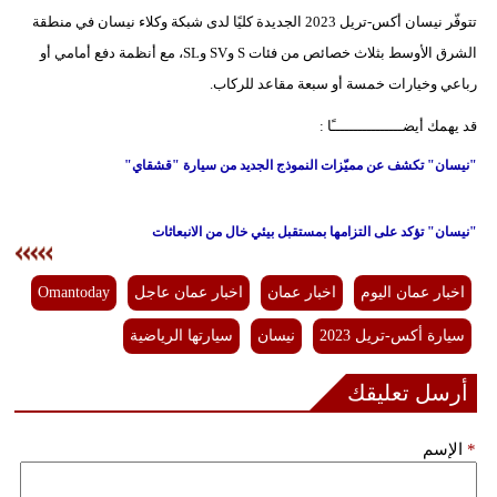
تتوفّر نيسان أكس-تريل 2023 الجديدة كليًا لدى شبكة وكلاء نيسان في منطقة
الشرق الأوسط بثلاث خصائص من فئات S وSV وSL، مع أنظمة دفع أمامي أو
رباعي وخيارات خمسة أو سبعة مقاعد للركاب.
قد يهمك أيضــــــــــــــــًا :
"نيسان" تكشف عن مميّزات النموذج الجديد من سيارة "قشقاي"
"نيسان" تؤكد على التزامها بمستقبل بيئي خال من الانبعاثات
اخبار عمان اليوم
اخبار عمان
اخبار عمان عاجل
Omantoday
سيارة أكس-تريل 2023
نيسان
سيارتها الرياضية
أرسل تعليقك
*
الإسم