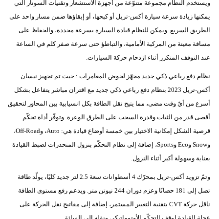
ويستخدم النظام مجموعة متنوّعة من أجهزة الاستشعار وتقنيات السونار التي
يمكنها زيادة سرعة سيارة أكس-تريل أو كبحها، أو إبقاؤها ضمن مسار واحد على
الطريق السريع. ويمكن للنظام قيادة السيارة بسرعة محددة، والحفاظ على
مسافة معينة من المركبة الأمامية، والتباطؤ حتى سرعة صفر كلم في الساعة
عند التوقف المتكرر أثناء ازدحام حركة السيارات.
نظام دفع رباعي ذكي جديد مجهّز لخوض المغامرات : حيث تم تجهيز نيسان
أكس-تريل 2023 بنظام دفع رباعي ذكي جديد مع اقتران مباشر يتفاعل بشكل
أسرع من أيّ وقت مضى، مما يتيح نقل الطاقة بكل انسيابية بين المحاور لتحقيق
أقصى قدر من الثبات وقدرة السحب على الطرق الوعرة. وتوفّر أداة تحكّم
قرصية الشكل إمكانية الاختيار بين خمسة أوضاع قيادة هي: Auto، وOff-Road،
وSnow وEco وSports، إضافة إلى نظام التحكّم بنزول المنحدرات لضبط القيادة
بعناية وسهولة أكبر أثناء النزول.
وتمّ تزويد أكس-تريل بمحرّك 4 أسطوانات سعة 2.5 لتر جديد كليًا، يولّد طاقة
تصل إلى 181 حصانًا وعزم دوران 244 نيوتن متر. ويدعم رفع مستوى الطاقة
ناقل حركة CVT بتقنية التغيير المستمر، إضافة إلى مفاتيح نقل الحركة على
عجلة القيادة لوقف التحكّم الأوتوماتيكي ونقله إلى السائق.