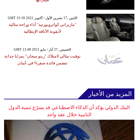
GMT 15:18 2022 الإثنين ,17 تشرين الأول / أكتوبر
"مازيراتي كواتروبورتيه" أداء وراحة مثالية
لأيقونة الأناقة الإيطالية
GMT 13:48 2021 الخميس ,27 أيار / مايو
توقيت مثالي لامتلاك "رينو ميجان" بمزايا جذابة
تتضمن فائدة صفر% في عُمان
المزيد من الأخبار
البنك الدولي يؤكد أن الذكاء الاصطناعي قد يسرّع تنمية الدول
النامية خلال عقد واحد