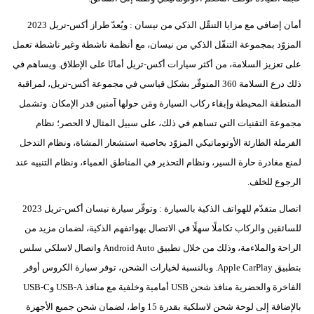
أمان إضافي مع مزايا التنقّل الذكي من نيسان : ويُعدّ طراز أكس-تريل 2023
المزوّد بمجموعة التنقّل الذكي من نيسان، مع أنظمة ناشطة وغير ناشطة تعمل
على تعزيز السلامة، من أكثر سيارات أكس-تريل أمانًا على الإطلاق. ويساهم في
ذلك درع السلامة 360 المتوفّر بشكل قياسي في مجموعة أكس-تريل، لمراقبة
المنطقة المحيطة وإبقاء ركاب السيارة ومَن حولها آمنين قدر الإمكان. وتشمل
مجموعة التقنيات التي تساهم في ذلك، على سبيل المثال لا الحصر؛ نظام
الفرملة الطارئة الأوتوماتيكي المزوّد بخاصية استشعار المشاة، ونظام التدخل
لمنع مغادرة حارة السير، ونظام التحذير في المناطق العمياء، ونظام التنبيه عند
الرجوع للخلف.
اتصال متقدّم للهواتف الذكية بالسيارة : وتوفّر سيارة نيسان أكس-تريل 2023
للسائقين والركاب تكاملًا سهلًا في الاتصال بهواتفهم الذكية، لضمان مزيد من
الراحة والملاءمة، وذلك من خلال تطبيق Android Auto واتصال لاسلكي سلس
بتطبيق Apple CarPlay. وبالنسبة لخيارات الشحن، توفر سيارة الكروس أوفر
الفاخرة والحضرية منافذ شحن USB أمامية وخلفية مع منافذ USB-A وUSB-C
بالإضافة إلى لوحة شحن لاسلكية بقدرة 15 واط، لضمان شحن جميع الأجهزة