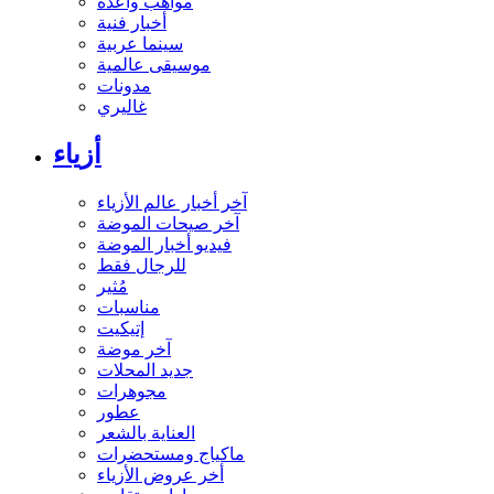
مواهب واعدة
أخبار فنية
سينما عربية
موسيقى عالمية
مدونات
غاليري
أزياء
آخر أخبار عالم الأزياء
آخر صيحات الموضة
فيديو أخبار الموضة
للرجال فقط
مُثير
مناسبات
إتيكيت
آخر موضة
جديد المحلات
مجوهرات
عطور
العناية بالشعر
ماكياج ومستحضرات
أخر عروض الأزياء