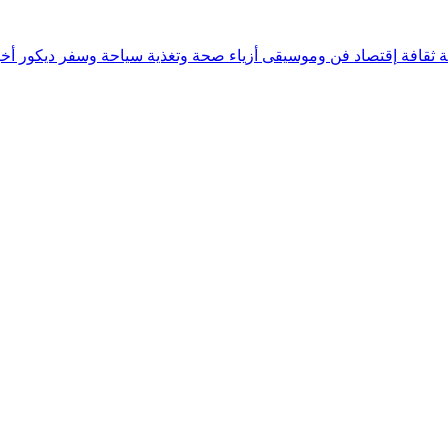
ة
ثقافة
إقتصاد
فن وموسيقى
أزياء
صحة وتغذية
سياحة وسفر
ديكور
أخب