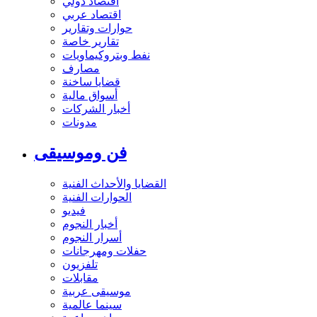
اقتصاد دولي
اقتصاد عربي
حوارات وتقارير
تقارير خاصة
نفط وبتروكيماويات
مصارف
قضايا ساخنة
أسواق مالية
أخبار الشركات
مدونات
فن وموسيقى
القضايا والأحداث الفنية
الحوارات الفنية
فيديو
أخبار النجوم
أسرار النجوم
حفلات ومهرجانات
تلفزيون
مقابلات
موسيقى عربية
سينما عالمية