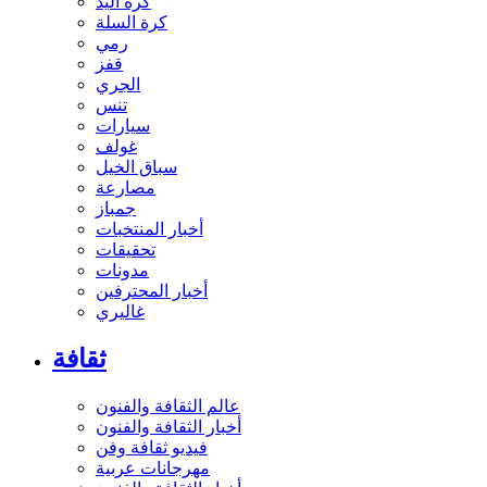
كرة اليد
كرة السلة
رمي
قفز
الجري
تنس
سيارات
غولف
سباق الخيل
مصارعة
جمباز
أخبار المنتخبات
تحقيقات
مدونات
أخبار المحترفين
غاليري
ثقافة
عالم الثقافة والفنون
أخبار الثقافة والفنون
فيديو ثقافة وفن
مهرجانات عربية