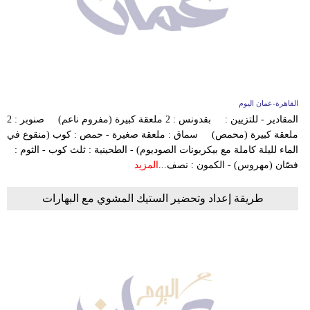
القاهرة-عمان اليوم
المقادير - للتزيين : بقدونس : 2 ملعقة كبيرة (مفروم ناعم) صنوبر : 2
ملعقة كبيرة (محمص) سماق : ملعقة صغيرة - حمص : كوب (منقوع في
الماء لليلة كاملة مع بيكربونات الصوديوم) - الطحينية : ثلث كوب - الثوم :
فصّان (مهروس) - الكمون : نصف...
المزيد
طريقة إعداد وتحضير الستيك المشوي مع البهارات