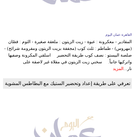
وسفر
ديكور
أخبار
القاهرة-عمان اليوم
المقادير - معكرونة : عبوة - زيت الزيتون : ملعقة صغيرة - الثوم : فصّان
إعلام
(مهروس) - طماطم : ثلث كوب (مجففة بزيت الزيتون ومفرومة شرائح) -
صلصة البيستو : نصف كوب طريقة التحضير اسلقي المكرونة وصفيها
تعليم
واتركيها جانباً. سخني زيت الزيتون في مقلاة غير لاصقة على
نار...
المزيد
مرأة
علوم
تعرفي على طريقة إعداد وتحضير الستيك مع البطاطس المشوية
وتكنولوجيا
بيئة
مدوَّنات
أبراج