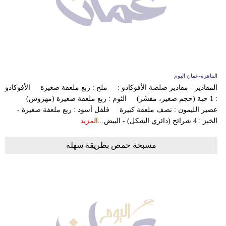
القاهرة-عمان اليوم
المقادير - مقادير صلصة الأفوكادو : ملح : ربع ملعقة صغيرة الأفوكادو
: 1 حبة (حجم صغير، مقشّر) الثوم : ربع ملعقة صغيرة (مهروس)
عصير الليمون : نصف ملعقة كبيرة فلفل أسود : ربع ملعقة صغيرة -
الخبز : 4 شرائح (دائري الشكل) - البيض...
المزيد
مسبحة حمص بطريقة سهلة