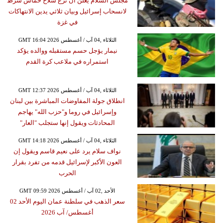
مجلس السلام يُعلن أن نزع سلاح حماس شرط
لانسحاب إسرائيل وبيان ثلاثي يدين الانتهاكات
في غزة
GMT 16:04 2026 الثلاثاء ,04 آب / أغسطس
نيمار يؤجل حسم مستقبله ووالده يؤكد
استمراره في ملاعب كرة القدم
GMT 12:37 2026 الثلاثاء ,04 آب / أغسطس
انطلاق جولة المفاوضات المباشرة بين لبنان
وإسرائيل في روما و"حزب الله" يهاجم
المحادثات ويقول إنها ستجلب "العار"
GMT 14:18 2026 الثلاثاء ,04 آب / أغسطس
نواف سلام يرد على نعيم قاسم ويقول إن
العون الأكبر لإسرائيل قدمه من تفرد بقرار
الحرب
GMT 09:59 2026 الأحد ,02 آب / أغسطس
سعر الذهب في سلطنة عمان اليوم الأحد 02
أغسطس/ آب 2026