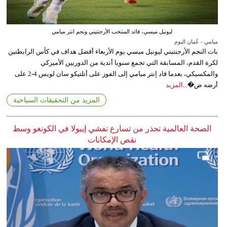
ليونيل ميسي، قائد المنتخب الأرجنتيني ونجم انتر ميامي
ميامي - عُمان اليوم
بات النجم الأرجنتيني ليونيل ميسي يوم الأربعاء أفضل هداف في كأس الرابطتين
لكرة القدم، المسابقة التي تجمع سنويا أندية من الدوريين الأميركي
والمكسيكي، بعدما قاد إنتر ميامي إلى الفوز على أتلتيكو سان لويس 4-2 على
أرضه ض�...
المزيد
المزيد من التحقيقات السياحية
الصحة العالمية تحذر من تسارع تفشي إيبولا في الكونغو وسط
نقص الإمكانات