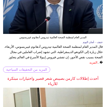
المدير العام لمنظمة الصحة العالمية تيدروس أدهانوم غيبريسوس
جنيف - عُمان اليوم
قال المدير العام لمنظمة الصحة العالمية تيدروس أدهانوم غيبريسوس، الأربعاء،
خلال زيارة إلى الكونغو الديمقراطية، التي تشهد إضراب العاملين في مجال
الصحة بسبب نقص الأجور، إن تفشي فيروس إيبولا الأسرع في العالم يتجاوز
�...
المزيد
المزيد من التحقيقات السياحية
أحدث إطلالات كارمن بصيبص شعر قصير واختيارات مبتكرة
للأزياء