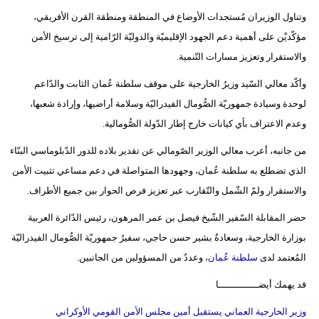
وتناول الوزيران مُستجدات الأوضاع في المنطقة ومنطقة القرن الأفريقي،
فيديو
مؤكّديْن على أهمية دعم الجهود الإقليميّة والدوليّة الرّامية إلى ترسيخ الأمن
سيارات
والاستقرار وتعزيز مسارات التّنمية.
وأكّد معالي السّيد وزيرُ الخارجية على موقف سلطنة عُمان الثابت والدّاعم
لوحدة وسيادة جمهوريّة الصُّومال الفيدراليّة وسلامة أراضيها، وإرادة شعبها،
وعدم الاعتراف بأي كيانات خارج إطار الدّولة الصُّومالية.
من جانبه، أعرب معالي الوزير الصّومالي عن تقدير بلاده للدور الدّبلوماسي البنّاء
الذي تضطلع به سلطنة عُمان، وجهودها المتواصلة في دعم مساعي تثبيت الأمن
والاستقرار ولمّ الشّمل والتّقارب عبر تعزيز فرص الحوار بين جميع الأطراف.
حضر المقابلة السّفير الشّيخ فيصل بن عمر المرهون، رئيس الدّائرة العربية
بوزارة الخارجية، وسعادةُ بشير حسن حاجي، سفيرُ جمهوريّة الصُّومال الفيدراليّة
المُعتمد لدى
سلطنة عُمان
، وعددٌ من المسؤولين من الجانبين.
قد يهمك أيضــــــــــــــا
وزير الخارجية العماني يستقبل أمين مجلس الأمن القومي الأوكراني