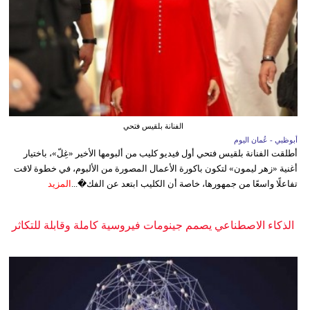
الفنانة بلقيس فتحي
أبوظبي - عُمان اليوم
أطلقت الفنانة بلقيس فتحي أول فيديو كليب من ألبومها الأخير «غِلّ»، باختيار
أغنية «زهر ليمون» لتكون باكورة الأعمال المصورة من الألبوم، في خطوة لاقت
تفاعلًا واسعًا من جمهورها، خاصة أن الكليب ابتعد عن الفك�...
المزيد
الذكاء الاصطناعي يصمم جينومات فيروسية كاملة وقابلة للتكاثر