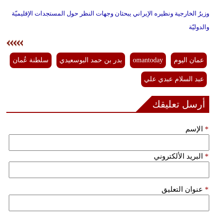
وزيرُ الخارجية ونظيره الإيراني يبحثان وجهات النظر حول المستجدات الإقليميّة
والدوليّة
عمان اليوم
omantoday
بدر بن حمد البوسعيدي
سلطنة عُمان
عبد السلام عبدي علي
أرسل تعليقك
*
الإسم
*
البريد الألكتروني
*
عنوان التعليق