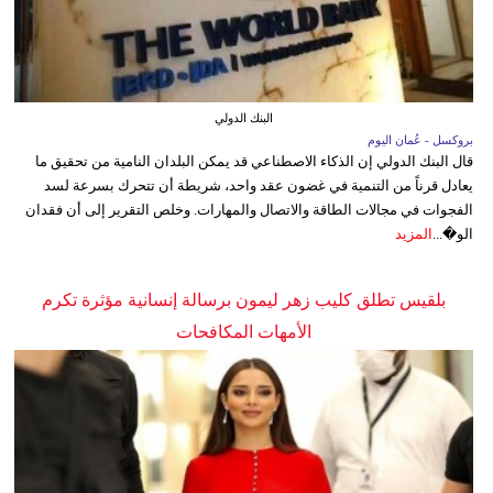
البنك الدولي
بروكسل - عُمان اليوم
قال البنك الدولي إن الذكاء الاصطناعي قد يمكن البلدان النامية من تحقيق ما
يعادل قرناً من التنمية في غضون عقد واحد، شريطة أن تتحرك بسرعة لسد
الفجوات في مجالات الطاقة والاتصال والمهارات. وخلص التقرير إلى أن فقدان
الو�...
المزيد
بلقيس تطلق كليب زهر ليمون برسالة إنسانية مؤثرة تكرم
الأمهات المكافحات