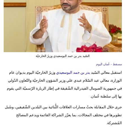
وسفر
ديكور
أخبار
إعلام
تعليم
السّيد بدر بن حمد البوسعيدي وزيرُ الخارجيّة
مرأة
مسقط - عُمان اليوم
استقبل معالي السّيد
بدر بن حمد البوسعيدي
وزيرُ الخارجيّة اليوم بديوان عام
علوم
الوزارة، معالي عبد السّلام عبدي علي وزير الشؤون الخارجيّة والتّعاون الدّولي
وتكنولوجيا
في جمهورية الصومال الفيدرالية الشّقيقة في إطار الزيارة الرّسميّة التي يقوم
بها إلى سلطنة عُمان.
بيئة
جرى خلال المقابلة بحثُ مسارات العلاقات الثُّنائية بين البلدين الشّقيقين، وسُبل
مدوَّنات
تطويرها في مختلف المجالات، بما يعزّز الشراكة القائمة ويدعم المصالح
أبراج
المُشتركة.