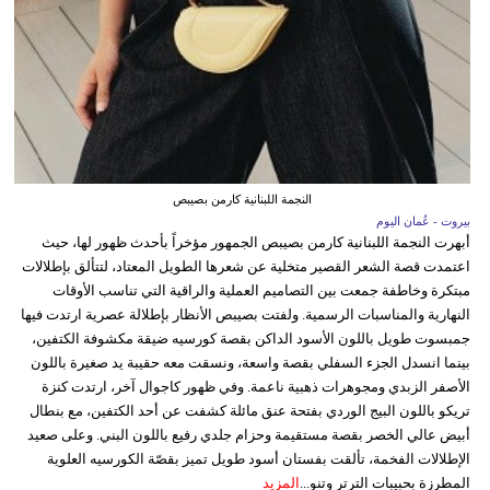
النجمة اللبنانية كارمن بصيبص
بيروت - عُمان اليوم
أبهرت النجمة اللبنانية كارمن بصيبص الجمهور مؤخراً بأحدث ظهور لها، حيث
اعتمدت قصة الشعر القصير متخلية عن شعرها الطويل المعتاد، لتتألق بإطلالات
مبتكرة وخاطفة جمعت بين التصاميم العملية والراقية التي تناسب الأوقات
النهارية والمناسبات الرسمية. ولفتت بصيبص الأنظار بإطلالة عصرية ارتدت فيها
جمبسوت طويل باللون الأسود الداكن بقصة كورسيه ضيقة مكشوفة الكتفين،
بينما انسدل الجزء السفلي بقصة واسعة، ونسقت معه حقيبة يد صغيرة باللون
الأصفر الزبدي ومجوهرات ذهبية ناعمة. وفي ظهور كاجوال آخر، ارتدت كنزة
تريكو باللون البيج الوردي بفتحة عنق مائلة كشفت عن أحد الكتفين، مع بنطال
أبيض عالي الخصر بقصة مستقيمة وحزام جلدي رفيع باللون البني. وعلى صعيد
الإطلالات الفخمة، تألقت بفستان أسود طويل تميز بقصّة الكورسيه العلوية
المطرزة بحبيبات الترتر وتنو...
المزيد