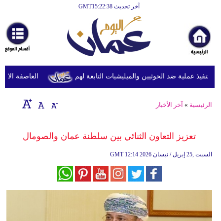
آخر تحديث GMT15:22:38
الرئيسية
أخبارعاجلة
رياضة
ثقافة
نفيذ عملية ضد الحوثيين والميليشيات التابعة لهم
العاصفة الاستوائ
إقتصاد
الرئيسية
»
آخر الأخبار
فن
وموسيقى
تعزيز التعاون الثنائي بين سلطنة عمان والصومال
أزياء
12:14 2026 السبت ,25 إبريل / نيسان
GMT
صحة
وتغذية
سياحة