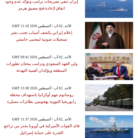
إيران تنفي تصريحات ترامب وتؤكد عدم وجود
اتفاق لإعادة فتح مضيق هرمز
GMT 11:10 2026 الأحد ,02 آب / أغسطس
إعلام إيراني يكشف أسباب تجنب نشر
تسجيلات صوتية لمجتبى خامنئي
GMT 09:42 2026 الأحد ,02 آب / أغسطس
ولي العهد السعودي وترامب يبحثان تطورات
المنطقة ويؤكدان أهمية التهدئة
GMT 13:38 2026 الأحد ,02 آب / أغسطس
روساتوم تتهم أوكرانيا باستهداف محطة
زابوريجيا النووية بهجومين بطائرات مسيّرة
GMT 11:37 2026 الأحد ,02 آب / أغسطس
قائد القوات الأميركية في أوروبا يحذر من تراجع
القدرة على حماية إسرائيل