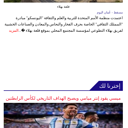
قلعة بهلاء
مسقط - عُمان اليوم
اعتمدت منظمة الأمم المتحدة للتربية والعلم والثقافة "اليونسكو" مبادرة
"الممتلك الثقافي" الخاصة بحرف الفخار والنحاس والمعادن والصناعات الخشبية
لفريق بهلاء التطوعي لمؤسسة المجتمع المحلي بموقع قلعة بهلاء �...
المزيد
إخترنا لك
ميسي يقود إنتر ميامي ويصبح الهداف التاريخي لكأس الرابطتين