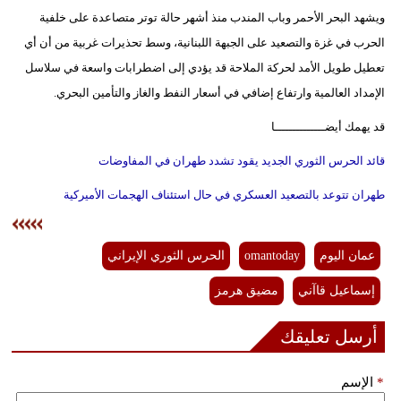
ويشهد البحر الأحمر وباب المندب منذ أشهر حالة توتر متصاعدة على خلفية
الحرب في غزة والتصعيد على الجبهة اللبنانية، وسط تحذيرات غربية من أن أي
تعطيل طويل الأمد لحركة الملاحة قد يؤدي إلى اضطرابات واسعة في سلاسل
الإمداد العالمية وارتفاع إضافي في أسعار النفط والغاز والتأمين البحري.
قد يهمك أيضــــــــــــــا
قائد الحرس الثوري الجديد يقود تشدد طهران في المفاوضات
طهران تتوعد بالتصعيد العسكري في حال استئناف الهجمات الأميركية
عمان اليوم
omantoday
الحرس الثوري الإيراني
إسماعيل قاآني
مضيق هرمز
أرسل تعليقك
*
الإسم