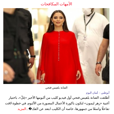
الأمهات المكافحات
الفنانة بلقيس فتحي
أبوظبي - عُمان اليوم
أطلقت الفنانة بلقيس فتحي أول فيديو كليب من ألبومها الأخير «غِلّ»، باختيار
أغنية «زهر ليمون» لتكون باكورة الأعمال المصورة من الألبوم، في خطوة لاقت
تفاعلًا واسعًا من جمهورها، خاصة أن الكليب ابتعد عن الفك�...
المزيد