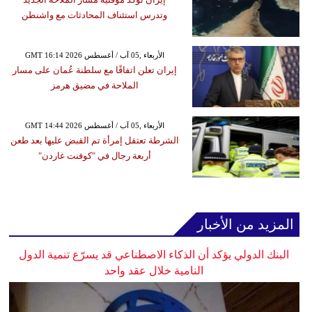
وتدرس استئناف المحادثات مع واشنطن
GMT 16:14 2026 الأربعاء ,05 آب / أغسطس
إيران تعلن اتفاقًا مع سلطنة عُمان على مسار
الملاحة في مضيق هرمز
GMT 14:44 2026 الأربعاء ,05 آب / أغسطس
الشرطة تعتقل إمرأة تم القبض عليها بعد طعن
أربعة رجال في "كوفنت غاردن"
المزيد من الأخبار
البنك الدولي يؤكد أن الذكاء الاصطناعي قد يسرّع تنمية الدول
النامية خلال عقد واحد