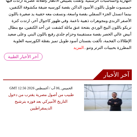
النهارية والمناسبات الرسمية. ولفتت بصيبص الأنظار بإطلالة عصرية ارتدت فيها
جمبسوت طويل باللون الأسود الداكن بقصة كورسيه ضيقة مكشوفة الكتفين،
بينما انسدل الجزء السفلي بقصة واسعة، ونسقت معه حقيبة يد صغيرة باللون
الأصفر الزبدي ومجوهرات ذهبية ناعمة. وفي ظهور كاجوال آخر، ارتدت كنزة
تريكو باللون البيج الوردي بفتحة عنق مائلة كشفت عن أحد الكتفين، مع بنطال
أبيض عالي الخصر بقصة مستقيمة وحزام جلدي رفيع باللون البني. وعلى صعيد
الإطلالات الفخمة، تألقت بفستان أسود طويل تميز بقصّة الكورسيه العلوية
المطرزة بحبيبات الترتر وتنو...
المزيد
آخر الأخبار الطبية
آخر الأخبار
GMT 12:56 2026 الخميس ,06 آب / أغسطس
طبيب من أصول مصرية يقترب من دخول
التاريخ الأميركي بعد فوزه بترشيح
الديمقراطيين