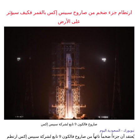
ارتطام جزء ضخم من صاروخ سبيس إكس بالقمر فكيف سيؤثر
على الأرض
صاروخ فالكون 9 تابع لشركة سبيس إكس
نيويورك - السعودية اليوم
يُعتقد أن جزءاً ضخماً تائهاً من صاروخ فالكون 9 تابع لشركة سبيس إكس ارتطم