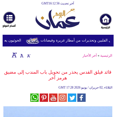
آخر تحديث GMT16:12:56
الرئيسية
أخبارعاجلة
رياضة
ثقافة
ي الفلبين وتحذيرات من أمطار غزيرة وفيضانات
الحوثيون يعلنون 
إقتصاد
الرئيسية
»
آخر الأخبار
فن
وموسيقى
قائد فيلق القدس يحذر من تحويل باب المندب إلى مضيق
هرمز آخر
أزياء
17:28 2026 الثلاثاء ,02 حزيران / يونيو
GMT
صحة
وتغذية
سياحة