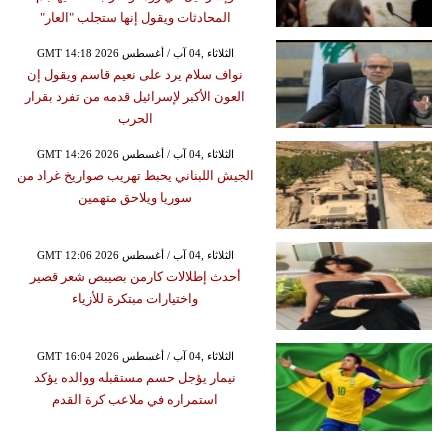
المحادثات ويقول إنها ستجلب "العار"
GMT 14:18 2026 الثلاثاء ,04 آب / أغسطس
نواف سلام يرد على نعيم قاسم ويقول إن
العون الأكبر لإسرائيل قدمه من تفرد بقرار
الحرب
GMT 14:26 2026 الثلاثاء ,04 آب / أغسطس
الجيش اللبناني يحبط تهريب صواريخ غراد من
سوريا ويلاحق متهمين
GMT 12:06 2026 الثلاثاء ,04 آب / أغسطس
أحدث إطلالات كارمن بصيبص شعر قصير
واختيارات مبتكرة للأزياء
GMT 16:04 2026 الثلاثاء ,04 آب / أغسطس
نيمار يؤجل حسم مستقبله ووالده يؤكد
استمراره في ملاعب كرة القدم