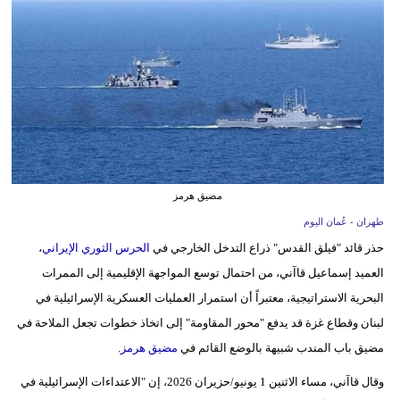
وسفر
ديكور
أخبار
إعلام
تعليم
مضيق هرمز
مرأة
طهران - عُمان اليوم
علوم
حذر قائد "فيلق القدس" ذراع التدخل الخارجي في
الحرس الثوري الإيراني
،
وتكنولوجيا
العميد إسماعيل قاآني، من احتمال توسع المواجهة الإقليمية إلى الممرات
البحرية الاستراتيجية، معتبراً أن استمرار العمليات العسكرية الإسرائيلية في
بيئة
لبنان وقطاع غزة قد يدفع "محور المقاومة" إلى اتخاذ خطوات تجعل الملاحة في
مدوَّنات
مضيق باب المندب شبيهة بالوضع القائم في
مضيق هرمز
.
وقال قاآني، مساء الاثنين 1 يونيو/حزيران 2026، إن "الاعتداءات الإسرائيلية في
أبراج