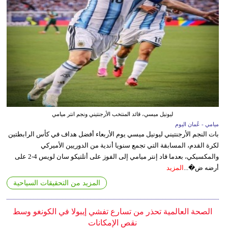
ليونيل ميسي، قائد المنتخب الأرجنتيني ونجم انتر ميامي
ميامي - عُمان اليوم
بات النجم الأرجنتيني ليونيل ميسي يوم الأربعاء أفضل هداف في كأس الرابطتين
لكرة القدم، المسابقة التي تجمع سنويا أندية من الدوريين الأميركي
والمكسيكي، بعدما قاد إنتر ميامي إلى الفوز على أتلتيكو سان لويس 4-2 على
أرضه ض�...
المزيد
المزيد من التحقيقات السياحية
الصحة العالمية تحذر من تسارع تفشي إيبولا في الكونغو وسط
نقص الإمكانات