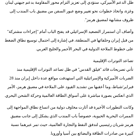
ظل الدعم الأميركي، ستؤدي إلى تعزيز التزام محور المقاومة بدعم جبهتي لبنان
فيديو
وغزة، واتخاذ خطوات نحو تغيير وضع عبور السفن من مضيق باب المندب إلى
ظروف مشابهة لمضيق هرمز".
سيارات
وأضاف أن استمرار التصعيد الإسرائيلي قد يفتح الباب أمام "إجراءات مشتركة"
من قبل إيران وحلفائها في المنطقة، في إشارة إلى احتمال توسيع نطاق الضغط
على خطوط الملاحة الدولية في البحر الأحمر والخليج العربي.
تصاعد التوترات الإقليمية
تأتي تصريحات قائد "فيلق القدس" في ظل تصاعد التوترات الإقليمية منذ
الضربات الأميركية والإسرائيلية التي استهدفت مواقع عدة داخل إيران منذ 28
فبراير/شباط، وما أعقبها من تشديد القيود على الملاحة في مضيق هرمز، الأمر
الذي انعكس بصورة مباشرة على أسواق الطاقة العالمية وحركة الشحن البحري.
وكانت التطورات الأخيرة قد أثارت مخاوف دولية من اتساع نطاق المواجهة إلى
الممرات البحرية الحيوية، خصوصاً باب المندب الذي يشكل إلى جانب مضيق
هرمز شريان رئيسيي لتدفق النفط والتجارة العالمية، حيث تمر عبرهما نسبة
كبيرة من صادرات الطاقة والبضائع بين آسيا وأوروبا.