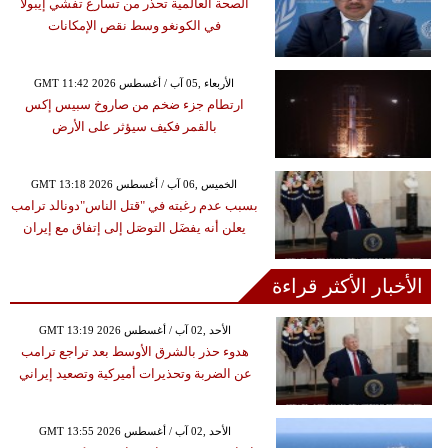
الصحة العالمية تحذر من تسارع تفشي إيبولا
في الكونغو وسط نقص الإمكانات
GMT 11:42 2026 الأربعاء ,05 آب / أغسطس
ارتطام جزء ضخم من صاروخ سبيس إكس
بالقمر فكيف سيؤثر على الأرض
GMT 13:18 2026 الخميس ,06 آب / أغسطس
بسبب عدم رغبته في "قتل الناس"دونالد ترامب
يعلن أنه يفضَل التوصَل إلى إتفاق مع إيران
الأخبار الأكثر قراءة
GMT 13:19 2026 الأحد ,02 آب / أغسطس
هدوء حذر بالشرق الأوسط بعد تراجع ترامب
عن الضربة وتحذيرات أميركية وتصعيد إيراني
GMT 13:55 2026 الأحد ,02 آب / أغسطس