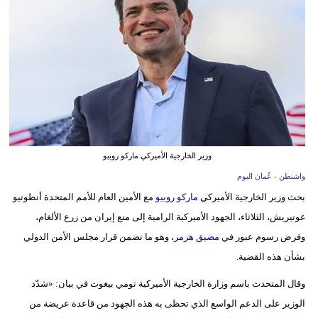
وسفر
ديكور
أخبار
إعلام
تعليم
وزير ​الخارجية الأميركي ماركو روبيو
مرأة
واشنطن - عُمان اليوم
علوم
بحث وزير ​الخارجية الأميركي
ماركو روبيو
مع الأمين العام للأمم المتحدة أنطونيو
وتكنولوجيا
غوتيريش، الثلاثاء، ‌الجهود ‌الأميركية ​الرامية ‌إلى ⁠منع ​إيران من زرع ⁠الألغام،
وفرض رسوم عبور في
مضيق هرمز
، وهو ⁠ما تضمن قرار ‌مجلس الأمن ‌الدولي ​
بيئة
بشأن ‌هذه القضية.
مدوَّنات
وقال ‌المتحدث باسم وزارة الخارجية الأميركية تومي بيغوت ‌في بيان: «شدّد
الوزير على الدعم الواسع ⁠الذي ⁠تحظى به هذه الجهود من قاعدة عريضة من
أبراج