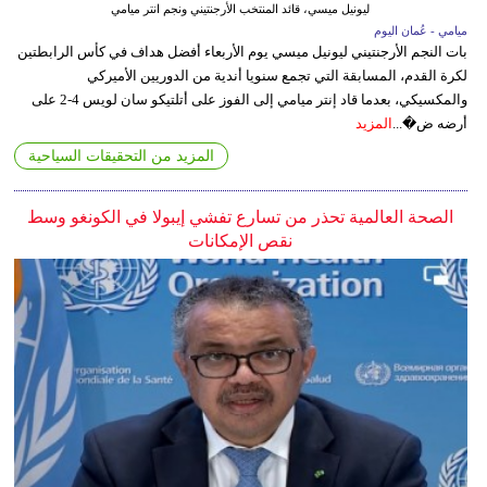
ليونيل ميسي، قائد المنتخب الأرجنتيني ونجم انتر ميامي
ميامي - عُمان اليوم
بات النجم الأرجنتيني ليونيل ميسي يوم الأربعاء أفضل هداف في كأس الرابطتين
لكرة القدم، المسابقة التي تجمع سنويا أندية من الدوريين الأميركي
والمكسيكي، بعدما قاد إنتر ميامي إلى الفوز على أتلتيكو سان لويس 4-2 على
أرضه ض�...
المزيد
المزيد من التحقيقات السياحية
الصحة العالمية تحذر من تسارع تفشي إيبولا في الكونغو وسط
نقص الإمكانات