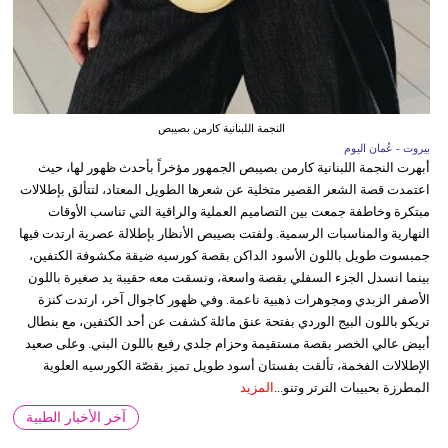
النجمة اللبنانية كارمن بصيبص
بيروت - عُمان اليوم
أبهرت النجمة اللبنانية كارمن بصيبص الجمهور مؤخراً بأحدث ظهور لها، حيث
اعتمدت قصة الشعر القصير متخلية عن شعرها الطويل المعتاد، لتتألق بإطلالات
مبتكرة وخاطفة جمعت بين التصاميم العملية والراقية التي تناسب الأوقات
النهارية والمناسبات الرسمية. ولفتت بصيبص الأنظار بإطلالة عصرية ارتدت فيها
جمبسوت طويل باللون الأسود الداكن بقصة كورسيه ضيقة مكشوفة الكتفين،
بينما انسدل الجزء السفلي بقصة واسعة، ونسقت معه حقيبة يد صغيرة باللون
الأصفر الزبدي ومجوهرات ذهبية ناعمة. وفي ظهور كاجوال آخر، ارتدت كنزة
تريكو باللون البيج الوردي بفتحة عنق مائلة كشفت عن أحد الكتفين، مع بنطال
أبيض عالي الخصر بقصة مستقيمة وحزام جلدي رفيع باللون البني. وعلى صعيد
الإطلالات الفخمة، تألقت بفستان أسود طويل تميز بقصّة الكورسيه العلوية
المطرزة بحبيبات الترتر وتنو...
المزيد
آخر الأخبار الطبية