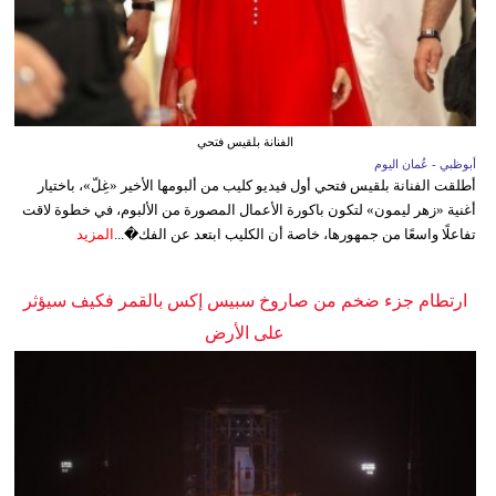
الفنانة بلقيس فتحي
أبوظبي - عُمان اليوم
أطلقت الفنانة بلقيس فتحي أول فيديو كليب من ألبومها الأخير «غِلّ»، باختيار
أغنية «زهر ليمون» لتكون باكورة الأعمال المصورة من الألبوم، في خطوة لاقت
تفاعلًا واسعًا من جمهورها، خاصة أن الكليب ابتعد عن الفك�...
المزيد
ارتطام جزء ضخم من صاروخ سبيس إكس بالقمر فكيف سيؤثر
على الأرض