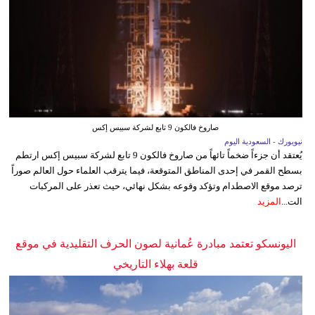
صاروخ فالكون 9 تابع لشركة سبيس إكس
نيويورك - السعودية اليوم
يُعتقد أن جزءاً ضخماً تائهاً من صاروخ فالكون 9 تابع لشركة سبيس إكس ارتطم
بسطح القمر في إحدى المناطق المتوقعة، فيما يترقب العلماء حول العالم صوراً
ترصد موقع الاصطدام وتؤكد وقوعه بشكل نهائي، حيث تعذر على المركبات
الت...
المزيد
اليونسكو تعتمد مبادرة عُمانية لصون الحرف التقليدية في موقع
قلعة بهلاء التاريخي