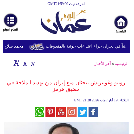
آخر تحديث GMT21:59:09
الرئيسية
أخبارعاجلة
رياضة
ثقافة
محمد صلاح يصل ترك
إقتصاد
الرئيسية
»
آخر الأخبار
فن
وموسيقى
روبيو وغوتيريش يبحثان منع إيران من تهديد الملاحة في
مضيق هرمز
أزياء
21:28 2026 الثلاثاء ,19 أيار / مايو
GMT
صحة
وتغذية
سياحة