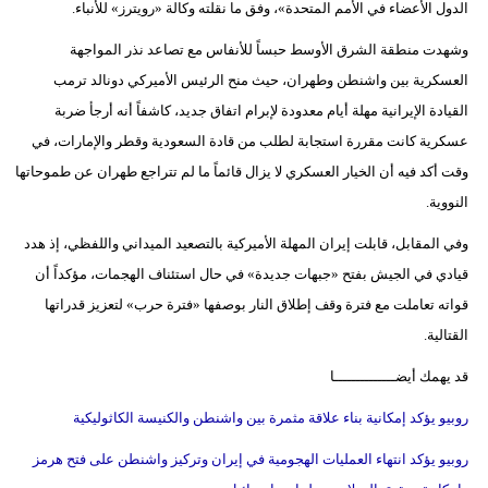
الدول الأعضاء في الأمم المتحدة»، وفق ما نقلته وكالة «رويترز» للأنباء.
فيديو
وشهدت منطقة الشرق الأوسط حبساً للأنفاس مع تصاعد نذر المواجهة
سيارات
العسكرية بين واشنطن وطهران، حيث منح الرئيس الأميركي دونالد ترمب
القيادة الإيرانية مهلة أيام معدودة لإبرام اتفاق جديد، كاشفاً أنه أرجأ ضربة
عسكرية كانت مقررة استجابة لطلب من قادة السعودية وقطر والإمارات، في
وقت أكد فيه أن الخيار العسكري لا يزال قائماً ما لم تتراجع طهران عن طموحاتها
النووية.
وفي المقابل، قابلت إيران المهلة الأميركية بالتصعيد الميداني واللفظي، إذ هدد
قيادي في الجيش بفتح «جبهات جديدة» في حال استئناف الهجمات، مؤكداً أن
قواته تعاملت مع فترة وقف إطلاق النار بوصفها «فترة حرب» لتعزيز قدراتها
القتالية.
قد يهمك أيضــــــــــــــا
روبيو يؤكد إمكانية بناء علاقة مثمرة بين واشنطن والكنيسة الكاثوليكية
روبيو يؤكد انتهاء العمليات الهجومية في إيران وتركيز واشنطن على فتح هرمز