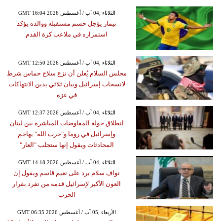
GMT 16:04 2026 الثلاثاء ,04 آب / أغسطس
نيمار يؤجل حسم مستقبله ووالده يؤكد
استمراره في ملاعب كرة القدم
GMT 12:50 2026 الثلاثاء ,04 آب / أغسطس
مجلس السلام يُعلن أن نزع سلاح حماس شرط
لانسحاب إسرائيل وبيان ثلاثي يدين الانتهاكات
في غزة
GMT 12:37 2026 الثلاثاء ,04 آب / أغسطس
انطلاق جولة المفاوضات المباشرة بين لبنان
وإسرائيل في روما و"حزب الله" يهاجم
المحادثات ويقول إنها ستجلب "العار"
GMT 14:18 2026 الثلاثاء ,04 آب / أغسطس
نواف سلام يرد على نعيم قاسم ويقول إن
العون الأكبر لإسرائيل قدمه من تفرد بقرار
الحرب
GMT 06:35 2026 الأربعاء ,05 آب / أغسطس