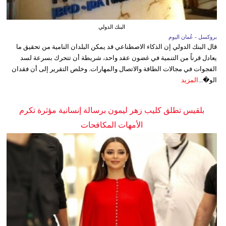
البنك الدولي
بروكسل - عُمان اليوم
قال البنك الدولي إن الذكاء الاصطناعي قد يمكن البلدان النامية من تحقيق ما
يعادل قرناً من التنمية في غضون عقد واحد، شريطة أن تتحرك بسرعة لسد
الفجوات في مجالات الطاقة والاتصال والمهارات. وخلص التقرير إلى أن فقدان
الو�...
المزيد
بلقيس تطلق كليب زهر ليمون برسالة إنسانية مؤثرة تكرم
الأمهات المكافحات