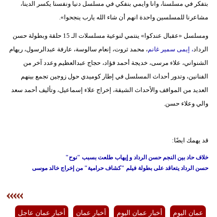
بتفكر في مسلسنا، وانا وايمي بنفكي في مسلسل دنيا ونفسنا يكسر الدينا،
فيديو
مشاعرنا للمسلسين واحدة انهم أن شاء الله يارب ينجحوا».
سيارات
ومسلسل «عقبال عندكوا» ينتمي لنوعية مسلسلات الـ 15 حلقة وبطولة حسن
الرداد
، إيمى سمير غانم
، محمد ثروت، إنعام سالوسة، عارفة عبدالرسول، ريهام
الشنواني، علاء مرسى، خديجة أحمد فؤاد، حجاج عبدالعظيم وعدد آخر من
الفنانين، وتدور أحداث المسلسل في إطار كوميدي حول زوجين تجمع بينهم
العديد من المواقف والأحداث الشيقة، إخراج علاء إسماعيل، وتأليف أحمد سعد
والي وعلاء حسن.
قد يهمك ايضًا:
خلاف حاد بين النجم حسن الرداد و إيهاب طلعت بسبب "نوح"
حسن الرداد يتعاقد على بطولة فيلم "كشاف حرامية" من إخراج خالد موسى
عمان اليوم
أخبار عمان اليوم
أخبار عمان
أخبار عمان عاجل