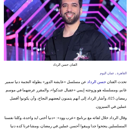
وسفر
ديكور
أخبار
إعلام
تعليم
الفنان حسن الرداد
مرأة
القاهرة ـ عمان اليوم
علوم
تحدث الفنان
حسن الرداد
عن مسلسل «عايشة الدور» بطولة النجمة دنيا سمير
وتكنولوجيا
غانم، ومسلسله هو وزوجته إيمي «عقبال عندكوا»، والمقرر عرضهما في موسم
رمضان 025، وأشار الرداد إلى أنهم يتمنون لبعضهم النجاح، وأن يكونوا أفضل
بيئة
عملين في السيزون.
مدوَّنات
وقال الرداد خلال لقائه مع برنامج «عرب وود»: «دنيا أختى ايد واحدة، وكلنا نفسنا
المسلسلين ينجحوا جدا ويبقوا أحسن عملين في رمضان، ومشاعرنا كده دنيا
أبراج