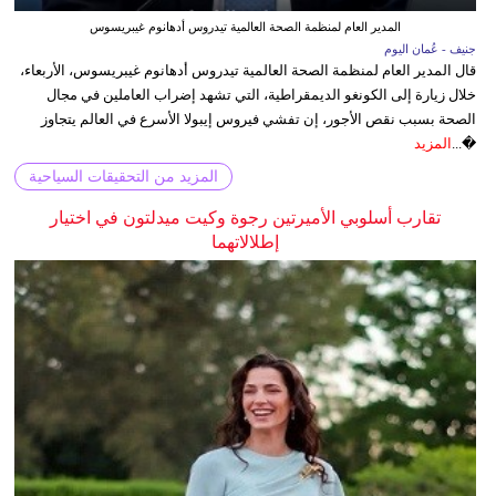
المدير العام لمنظمة الصحة العالمية تيدروس أدهانوم غيبريسوس
جنيف - عُمان اليوم
قال المدير العام لمنظمة الصحة العالمية تيدروس أدهانوم غيبريسوس، الأربعاء،
خلال زيارة إلى الكونغو الديمقراطية، التي تشهد إضراب العاملين في مجال
الصحة بسبب نقص الأجور، إن تفشي فيروس إيبولا الأسرع في العالم يتجاوز
�...
المزيد
المزيد من التحقيقات السياحية
تقارب أسلوبي الأميرتين رجوة وكيت ميدلتون في اختيار
إطلالاتهما