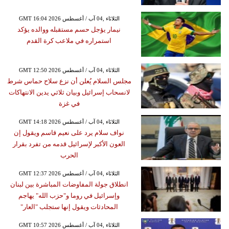
GMT 16:04 2026 الثلاثاء ,04 آب / أغسطس
نيمار يؤجل حسم مستقبله ووالده يؤكد
استمراره في ملاعب كرة القدم
GMT 12:50 2026 الثلاثاء ,04 آب / أغسطس
مجلس السلام يُعلن أن نزع سلاح حماس شرط
لانسحاب إسرائيل وبيان ثلاثي يدين الانتهاكات
في غزة
GMT 14:18 2026 الثلاثاء ,04 آب / أغسطس
نواف سلام يرد على نعيم قاسم ويقول إن
العون الأكبر لإسرائيل قدمه من تفرد بقرار
الحرب
GMT 12:37 2026 الثلاثاء ,04 آب / أغسطس
انطلاق جولة المفاوضات المباشرة بين لبنان
وإسرائيل في روما و"حزب الله" يهاجم
المحادثات ويقول إنها ستجلب "العار"
GMT 10:57 2026 الثلاثاء ,04 آب / أغسطس