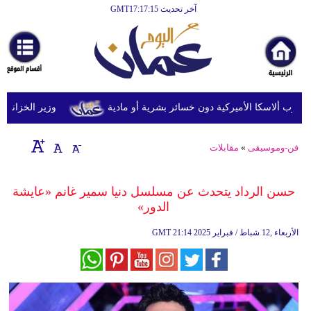
آخر تحديث GMT17:17:15
الرئيسية
أخبارعاجلة
رياضة
ثقافة
وزير الخزانة الأمريك
إقتصاد
فن-وموسيقى
»
مقابلات
فن
وموسيقى
حسن الرداد يتحدث عن مسلسل دنيا سمير غانم «عايشة
الدور»
أزياء
21:14 2025 الأربعاء ,12 شباط / فبراير
GMT
صحة
وتغذية
سياحة