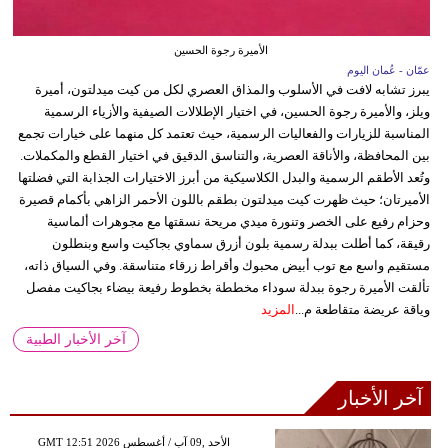
الأميرة رجوة الحسين
عمّان - عُمان اليوم
يبرز تشابه لافت في الأسلوب والمذاق العصري لكل من كيت ميدلتون، أميرة
ويلز، والأميرة رجوة الحسين، في اختيار الإطلالات الصيفية والأزياء الرسمية
المناسبة للزيارات والفعاليات الرسمية، حيث تعتمد كل منهما على خيارات تجمع
بين المحافظة، والأناقة العصرية، والتناسق الدقيق في اختيار القطع والمكملات.
وتُعد الأطقم الرسمية والبدل الكلاسيكية من أبرز الاختيارات الجذابة التي فضلتها
الأميرتان؛ حيث ظهرت كيت ميدلتون بطقم باللون الأحمر الزاهي بأكمام قصيرة
وحزام رفيع على الخصر وتنورة ميدي مريحة نسقتها مع مجوهرات ألماسية
رقيقة، كما أطلت ببدلة رسمية بلون أزرق سماوي بجاكيت واسع وبنطلون
مستقيم واسع مع توب أبيض محبوك وأقراط زرقاء متناسقة. وفي السياق ذاته،
تألقت الأميرة رجوة ببدلة سوداء مخططة بخطوط رفيعة بيضاء بجاكيت مفصل
وياقة عريضة متقاطعة م...
المزيد
آخر الأخبار الطبية
آخر الأخبار
GMT 12:51 2026 الأحد ,09 آب / أغسطس