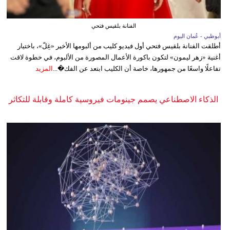
الفنانة بلقيس فتحي
أبوظبي - عُمان اليوم
أطلقت الفنانة بلقيس فتحي أول فيديو كليب من ألبومها الأخير «غِلّ»، باختيار
أغنية «زهر ليمون» لتكون باكورة الأعمال المصورة من الألبوم، في خطوة لاقت
تفاعلًا واسعًا من جمهورها، خاصة أن الكليب ابتعد عن الفك�...
المزيد
الذكاء الاصطناعي يصمم جينومات فيروسية كاملة وقابلة للتكاثر