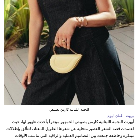
النجمة اللبنانية كارمن بصيبص
بيروت - عُمان اليوم
أبهرت النجمة اللبنانية كارمن بصيبص الجمهور مؤخراً بأحدث ظهور لها، حيث
اعتمدت قصة الشعر القصير متخلية عن شعرها الطويل المعتاد، لتتألق بإطلالات
مبتكرة وخاطفة جمعت بين التصاميم العملية والراقية التي تناسب الأوقات