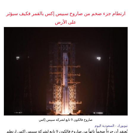
ارتطام جزء ضخم من صاروخ سبيس إكس بالقمر فكيف سيؤثر
على الأرض
صاروخ فالكون 9 تابع لشركة سبيس إكس
نيويورك - السعودية اليوم
يُعتقد أن جزءاً ضخماً تائهاً من صاروخ فالكون 9 تابع لشركة سبيس إكس ارتطم