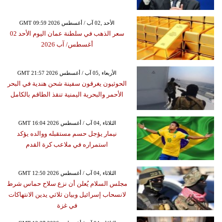
GMT 09:59 2026 الأحد ,02 آب / أغسطس
سعر الذهب في سلطنة عمان اليوم الأحد 02
أغسطس/ آب 2026
GMT 21:57 2026 الأربعاء ,05 آب / أغسطس
الحوثيون يغرقون سفينة شحن هندية في البحر
الأحمر والبحرية اليمنية تنقذ الطاقم بالكامل
GMT 16:04 2026 الثلاثاء ,04 آب / أغسطس
نيمار يؤجل حسم مستقبله ووالده يؤكد
استمراره في ملاعب كرة القدم
GMT 12:50 2026 الثلاثاء ,04 آب / أغسطس
مجلس السلام يُعلن أن نزع سلاح حماس شرط
لانسحاب إسرائيل وبيان ثلاثي يدين الانتهاكات
في غزة