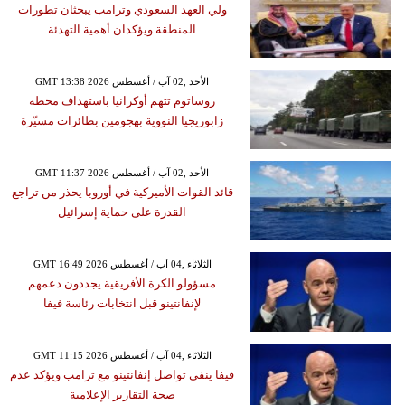
ولي العهد السعودي وترامب يبحثان تطورات
المنطقة ويؤكدان أهمية التهدئة
GMT 13:38 2026 الأحد ,02 آب / أغسطس
روساتوم تتهم أوكرانيا باستهداف محطة
زابوريجيا النووية بهجومين بطائرات مسيّرة
GMT 11:37 2026 الأحد ,02 آب / أغسطس
قائد القوات الأميركية في أوروبا يحذر من تراجع
القدرة على حماية إسرائيل
GMT 16:49 2026 الثلاثاء ,04 آب / أغسطس
مسؤولو الكرة الأفريقية يجددون دعمهم
لإنفانتينو قبل انتخابات رئاسة فيفا
GMT 11:15 2026 الثلاثاء ,04 آب / أغسطس
فيفا ينفي تواصل إنفانتينو مع ترامب ويؤكد عدم
صحة التقارير الإعلامية