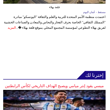
قلعة بهلاء
مسقط - عُمان اليوم
اعتمدت منظمة الأمم المتحدة للتربية والعلم والثقافة "اليونسكو" مبادرة
"الممتلك الثقافي" الخاصة بحرف الفخار والنحاس والمعادن والصناعات الخشبية
لفريق بهلاء التطوعي لمؤسسة المجتمع المحلي بموقع قلعة بهلاء �...
المزيد
إخترنا لك
ميسي يقود إنتر ميامي ويصبح الهداف التاريخي لكأس الرابطتين