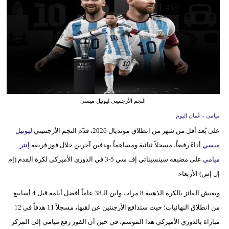
وسفر
ديكور
أخبار
إعلام
تعليم
النجم الأرجنتيني ليونيل ميسي
مرأة
ميامي - عُمان اليوم
على بُعد أقل من شهر من انطلاق مونديال 2026، قدّم النجم الأرجنتيني
ليونيل
علوم
ميسي
أداءً رفيعاً، مسجلاً ثنائية ومساهماً بهدفين آخرين خلال فوز فريقه
إنتر
وتكنولوجيا
ميامي
على مضيفه سينسيناتي إف سي 5-3 في الدوري الأميركي لكرة القدم (إم
إل إس) الأربعاء.
بيئة
ويعيش الفائز بالكرة الذهبية 8 مرات وابن الـ38 عاماً أفضل أيامه قبل 4 أسابيع
مدوَّنات
من انطلاق النهائيات؛ حيث ستدافع الأرجنتين عن لقبها، مسجلاً 11 هدفاً في 12
أبراج
مباراة بالدوري الأميركي هذا الموسم، في حين أن الفوز رفع ميامي إلى المركز