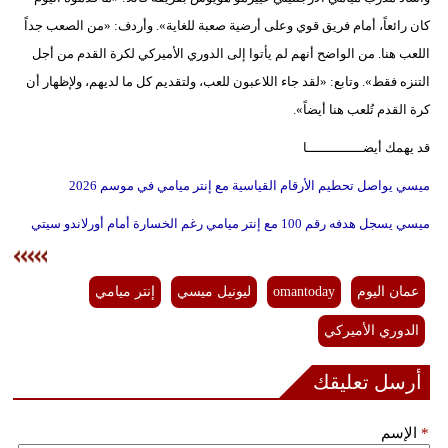
كان رائعاً، أمام فريق قوي وعلى أرضية صعبة للغاية». وأردف: «من الصعب جداً
اللعب هنا. من الواضح أنهم لم يأتوا إلى الدوري الأميركي لكرة القدم من أجل
التنزه فقط». وتابع: «لقد جاء اللاعبون للعب، ولتقديم كل ما لديهم، ولإظهار أن
كرة القدم تُلعب هنا أيضاً».
قد يهمك أيضــــــــــــــا
ميسي يواصل تحطيم الأرقام القياسية مع إنتر ميامي في موسم 2026
ميسي يسجل هدفه رقم 100 مع إنتر ميامي رغم الخسارة أمام أورلاندو سيتي
عمان اليوم
omantoday
ليونيل ميسي
إنتر ميامي
الدوري الأميركي
أرسل تعليقك
*
الإسم