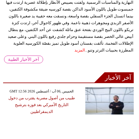
النهارية والمناسبات الرسمية. ولفتت بصيبص الأنظار بإطلالة عصرية ارتدت فيها
جمبسوت طويل باللون الأسود الداكن بقصة كورسيه ضيقة مكشوفة الكتفين،
بينما انسدل الجزء السفلي بقصة واسعة، ونسقت معه حقيبة يد صغيرة باللون
الأصفر الزبدي ومجوهرات ذهبية ناعمة. وفي ظهور كاجوال آخر، ارتدت كنزة
تريكو باللون البيج الوردي بفتحة عنق مائلة كشفت عن أحد الكتفين، مع بنطال
أبيض عالي الخصر بقصة مستقيمة وحزام جلدي رفيع باللون البني. وعلى صعيد
الإطلالات الفخمة، تألقت بفستان أسود طويل تميز بقصّة الكورسيه العلوية
المطرزة بحبيبات الترتر وتنو...
المزيد
آخر الأخبار الطبية
آخر الأخبار
GMT 12:56 2026 الخميس ,06 آب / أغسطس
طبيب من أصول مصرية يقترب من دخول
التاريخ الأميركي بعد فوزه بترشيح
الديمقراطيين