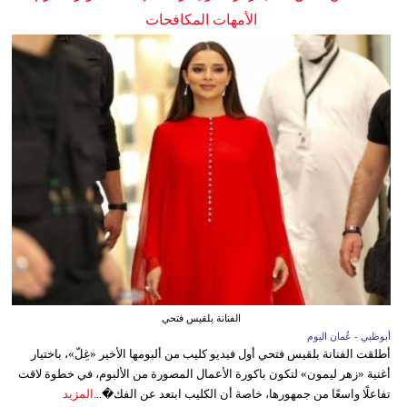
الأمهات المكافحات
الفنانة بلقيس فتحي
أبوظبي - عُمان اليوم
أطلقت الفنانة بلقيس فتحي أول فيديو كليب من ألبومها الأخير «غِلّ»، باختيار
أغنية «زهر ليمون» لتكون باكورة الأعمال المصورة من الألبوم، في خطوة لاقت
تفاعلًا واسعًا من جمهورها، خاصة أن الكليب ابتعد عن الفك�...
المزيد