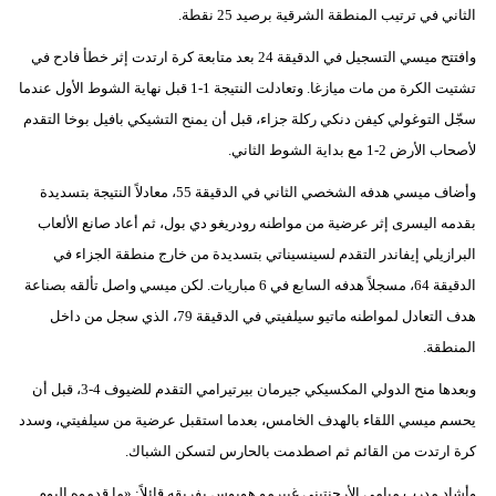
الثاني في ترتيب المنطقة الشرقية برصيد 25 نقطة.
فيديو
وافتتح ميسي التسجيل في الدقيقة 24 بعد متابعة كرة ارتدت إثر خطأ فادح في
سيارات
تشتيت الكرة من مات ميازغا. وتعادلت النتيجة 1-1 قبل نهاية الشوط الأول عندما
سجّل التوغولي كيفن دنكي ركلة جزاء، قبل أن يمنح التشيكي بافيل بوخا التقدم
لأصحاب الأرض 2-1 مع بداية الشوط الثاني.
وأضاف ميسي هدفه الشخصي الثاني في الدقيقة 55، معادلاً النتيجة بتسديدة
بقدمه اليسرى إثر عرضية من مواطنه رودريغو دي بول، ثم أعاد صانع الألعاب
البرازيلي إيفاندر التقدم لسينسيناتي بتسديدة من خارج منطقة الجزاء في
الدقيقة 64، مسجلاً هدفه السابع في 6 مباريات. لكن ميسي واصل تألقه بصناعة
هدف التعادل لمواطنه ماتيو سيلفيتي في الدقيقة 79، الذي سجل من داخل
المنطقة.
وبعدها منح الدولي المكسيكي جيرمان بيرتيرامي التقدم للضيوف 4-3، قبل أن
يحسم ميسي اللقاء بالهدف الخامس، بعدما استقبل عرضية من سيلفيتي، وسدد
كرة ارتدت من القائم ثم اصطدمت بالحارس لتسكن الشباك.
وأشاد مدرب ميامي الأرجنتيني غييرمو هويوس بفريقه قائلاً: «ما قدموه اليوم