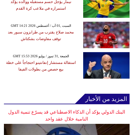
نيمار يؤجل حسم مستقبله ووالده يؤكد
استمراره في ملاعب كرة القدم
GMT 14:21 2026 السبت ,01 آب / أغسطس
محمد صلاح يقترب من طرابزون سبور بعد
توقف مفاوضات بشكتاش
GMT 15:53 2026 الجمعة ,31 تموز / يوليو
استقالة مستشار إنفانتينو احتجاجاً على خطة
بيع حصص من بطولات الفيفا
المزيد من الأخبار
البنك الدولي يؤكد أن الذكاء الاصطناعي قد يسرّع تنمية الدول
النامية خلال عقد واحد