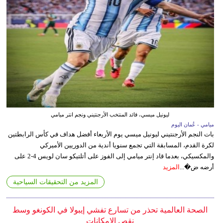
ليونيل ميسي، قائد المنتخب الأرجنتيني ونجم انتر ميامي
ميامي - عُمان اليوم
بات النجم الأرجنتيني ليونيل ميسي يوم الأربعاء أفضل هداف في كأس الرابطتين
لكرة القدم، المسابقة التي تجمع سنويا أندية من الدوريين الأميركي
والمكسيكي، بعدما قاد إنتر ميامي إلى الفوز على أتلتيكو سان لويس 4-2 على
أرضه ض�...
المزيد
المزيد من التحقيقات السياحية
الصحة العالمية تحذر من تسارع تفشي إيبولا في الكونغو وسط
نقص الإمكانات