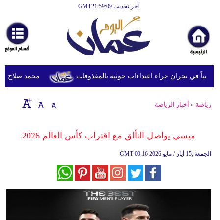
آخر تحديث GMT21:59:09
الرئيسية
أخبارعاجلة
رياضة
ثقافة
محمد صلاح يصل تر
إقتصاد
رياضة
»
أخبار الرياضة
فن
وموسيقى
ميسي يواصل التألق مع اقتراب كأس العالم 2026
أزياء
00:16 2026 الجمعة ,15 أيار / مايو
GMT
صحة
وتغذية
سياحة