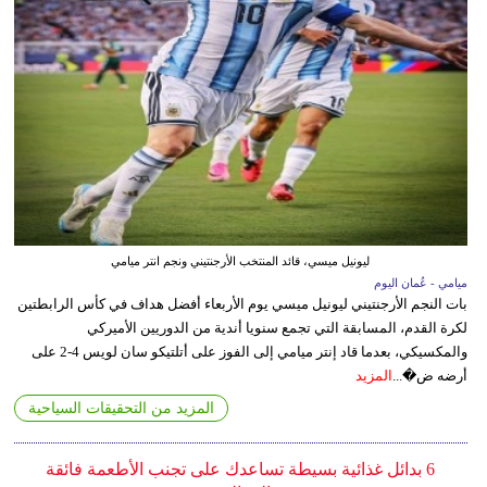
ليونيل ميسي، قائد المنتخب الأرجنتيني ونجم انتر ميامي
ميامي - عُمان اليوم
بات النجم الأرجنتيني ليونيل ميسي يوم الأربعاء أفضل هداف في كأس الرابطتين
لكرة القدم، المسابقة التي تجمع سنويا أندية من الدوريين الأميركي
والمكسيكي، بعدما قاد إنتر ميامي إلى الفوز على أتلتيكو سان لويس 4-2 على
أرضه ض�...
المزيد
المزيد من التحقيقات السياحية
6 بدائل غذائية بسيطة تساعدك على تجنب الأطعمة فائقة