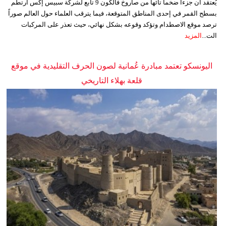
يُعتقد أن جزءاً ضخماً تائهاً من صاروخ فالكون 9 تابع لشركة سبيس إكس ارتطم
بسطح القمر في إحدى المناطق المتوقعة، فيما يترقب العلماء حول العالم صوراً
ترصد موقع الاصطدام وتؤكد وقوعه بشكل نهائي، حيث تعذر على المركبات
الت...
المزيد
اليونسكو تعتمد مبادرة عُمانية لصون الحرف التقليدية في موقع
قلعة بهلاء التاريخي