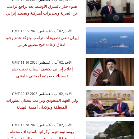
هدوء حذر بالشرق الأوسط بعد تراجع ترامب
عن الضربة وتحذيرات أميركية وتصعيد إيراني
GMT 13:55 2026 الأحد ,02 آب / أغسطس
إيران تنفي تصريحات ترامب وتؤكد عدم وجود
اتفاق لإعادة فتح مضيق هرمز
GMT 11:10 2026 الأحد ,02 آب / أغسطس
إعلام إيراني يكشف أسباب تجنب نشر
تسجيلات صوتية لمجتبى خامنئي
GMT 09:42 2026 الأحد ,02 آب / أغسطس
ولي العهد السعودي وترامب يبحثان تطورات
المنطقة ويؤكدان أهمية التهدئة
GMT 13:38 2026 الأحد ,02 آب / أغسطس
روساتوم تتهم أوكرانيا باستهداف محطة
زابوريجيا النووية بهجومين بطائرات مسيّرة