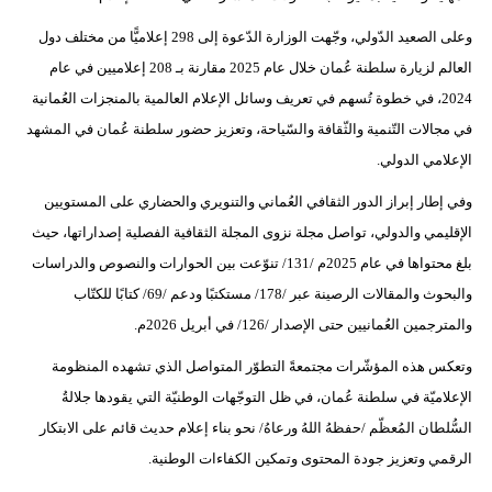
وعلى الصعيد الدّولي، وجّهت الوزارة الدّعوة إلى 298 إعلاميًّا من مختلف دول
العالم لزيارة سلطنة عُمان خلال عام 2025 مقارنة بـ 208 إعلاميين في عام
2024، في خطوة تُسهم في تعريف وسائل الإعلام العالمية بالمنجزات العُمانية
في مجالات التّنمية والثّقافة والسّياحة، وتعزيز حضور سلطنة عُمان في المشهد
الإعلامي الدولي.
وفي إطار إبراز الدور الثقافي العُماني والتنويري والحضاري على المستويين
الإقليمي والدولي، تواصل مجلة نزوى المجلة الثقافية الفصلية إصداراتها، حيث
بلغ محتواها في عام 2025م /131/ تنوّعت بين الحوارات والنصوص والدراسات
والبحوث والمقالات الرصينة عبر /178/ مستكتبًا ودعم /69/ كتابًا للكتّاب
والمترجمين العُمانيين حتى الإصدار /126/ في أبريل 2026م.
وتعكس هذه المؤشّرات مجتمعةً التطوّر المتواصل الذي تشهده المنظومة
الإعلاميّة في سلطنة عُمان، في ظل التوجّهات الوطنيّة التي يقودها جلالةُ
السُّلطان المُعظّم /حفظهُ اللهُ ورعاهُ/ نحو بناء إعلام حديث قائم على الابتكار
الرقمي وتعزيز جودة المحتوى وتمكين الكفاءات الوطنية.