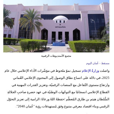
وسفر
ديكور
أخبار
إعلام
تعليم
مجمع الأستديوهات الرقمية
مرأة
مسقط - عُمان اليوم
علوم
واصلت
وزارةُ الإعلام
تسجيل نموّ ملحوظ في مؤشّرات الأداء الإعلامي خلال عام
وتكنولوجيا
2025، في دلالة على اتساع نطاق الوصول إلى المحتوى الإعلامي العُماني
وارتفاع مستوى التّفاعل مع المنصات الرقميّة، وتعزيز القدرات المهنية في
بيئة
القطاع الإعلامي انسجامًا مع التوجّهات الوطنيّة في عهد حضرةِ صاحبِ الجلالةِ
مدوَّنات
السُّلطان هيثم بن طارق المُعظّم /حفظهُ اللهُ ورعاهُ/ الرامية إلى تعزيز التحوّل
الرقمي وبناء اقتصاد معرفي متنوع وفق مُستهدفات رؤية "عُمان 2040".
أبراج