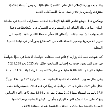
واعتمدت وزارةُ الإعلام خلال عام 2025م (621) طلبًا لترخيص أنشطة إعلاميّة
متنوّعة، وأصدرت (53) ترخيصًا جديدًا للمصنّفات الفنية.
ويعكس هذا التوسّع تنامي التّغطية الإعلامية لمختلف مسارات التنمية في سلطنة
عُمان، بما في ذلك المُبادرات والمشروعات التنمويّة في المُحافظات، دعمًا
للتوجيهات السّامية لجلالة السُّلطان المُعظّم /حفظهُ اللهُ ورعاهُ/ الدّاعية إلى
تعزيز اللامركزية وتمكين المحافظات من الاضطلاع بدور أكبر في قيادة التنمية
المحلية.
كما شهدت حساباتُ وزارة الإعلام على منصّات التواصل الاجتماعي نموًّا متواصلًا
في عدد المتابعين، حيث بلغ إجمالي المتابعين خلال عام 2025 نحو 7,218,298
متابعًا مقارنة بـ 6,482,680 متابعًا في عام 2024، بنسبة زيادة بلغت 11.3 بالمائة.
وفي إطار تطوير الكفاءات الإعلامية الوطنية، نفذت الوزارة 172 برنامجًا تدريبيًّا
خلال عام 2025 مقارنة بـ 125 برنامجًا تدريبيًّا في عام 2024، بنسبة زيادة بلغت
37.6 بالمائة، استفاد منها 2,198 متدربًا مقارنة بـ 1,834 متدربًا في العام السابق.
ويؤكد على هذا التوسّع التزام الوزارة بتأهيل الكوادر الوطنية ورفع كفاءتها
المهنية والتقنية بما يواكب التحوّلات المُتسارعة في صناعة الإعلام.