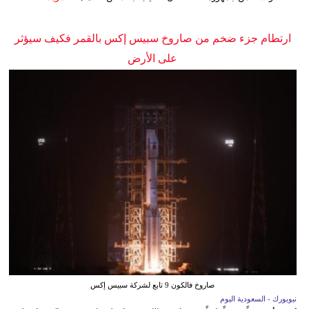
ارتطام جزء ضخم من صاروخ سبيس إكس بالقمر فكيف سيؤثر
على الأرض
صاروخ فالكون 9 تابع لشركة سبيس إكس
نيويورك - السعودية اليوم