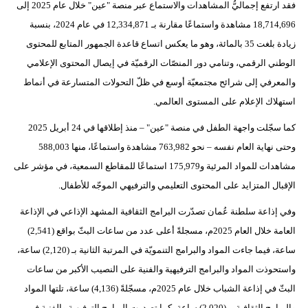
فقد ارتفع إجماليُّ المشاهدات والاستماع عبر منصة "عين" خلال عام 2025 إلى
فيديو
18,714,696 مشاهدة واستماعًا مقارنة بـ 12,334,871 في عام 2024، بنسبة
زيادة بلغت 35 بالمائة، وهو ما يعكس اتساع قاعدة الجمهور المتابع للمحتوى
سيارات
الوطني الرقمي، وتنامي دور المنصّات الرقميّة في إيصال المحتوى الإعلامي
والمعرفي إلى شرائح مجتمعيّة أوسع في ظلّ التحولات المتسارعة في أنماط
استهلاك الإعلام على المستوى العالمي.
كما سجّلت واجهة الطفل في منصة "عين" – منذ إطلاقها في 24 أبريل 2025
وحتى نهاية العام نفسه – نحو 763,982 مشاهدة واستماعًا، منها 588,003
مشاهدات للمواد المرئية و175,979 استماعًا للمقاطع السمعية، في مؤشر على
الإقبال المتزايد على المحتوى التعليمي والترفيهي الموجّه للأطفال.
وفي إذاعة سلطنة عُمان تصدّرت البرامج الثقافية المشهد الإذاعي في الإذاعة
العامة خلال العام 2025م، مسجلةً أعلى عدد من ساعات البثّ بواقع (2,541)
ساعة، فيما جاءت المواد والبرامج التنمويّة في المرتبة الثانية بـ (2,120) ساعة،
واستحوذت المواد والبرامج الترفيهية والفنية على النصيب الأكبر من ساعات
البثّ في إذاعة الشباب خلال عام 2025م، مسجّلةً (4,136) ساعة، تلتها المواد
والبرامج الثقافية بـ (2,020) ساعة، كما تصدرت البرامج الترفيهية والفنية في