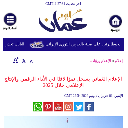
آخر تحديث GMT11:27:31
الرئيسية
أخبارعاجلة
رياضة
ثقافة
وطائرتين على صلة بالحرس الثوري الإيراني
اليابان تحذر من الإ
إقتصاد
إعلام
»
الإعلام وروّاده
فن
وموسيقى
الإعلام العُماني يسجل نموًا لافتًا في الأداء الرقمي والإنتاج
الإعلامي خلال 2025
أزياء
22:54 2026 الإثنين ,01 حزيران / يونيو
GMT
صحة
وتغذية
سياحة