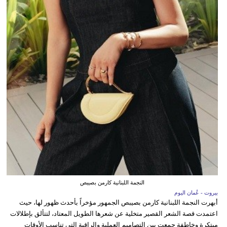
النجمة اللبنانية كارمن بصيبص
بيروت - عُمان اليوم
أبهرت النجمة اللبنانية كارمن بصيبص الجمهور مؤخراً بأحدث ظهور لها، حيث
اعتمدت قصة الشعر القصير متخلية عن شعرها الطويل المعتاد، لتتألق بإطلالات
مبتكرة وخاطفة جمعت بين التصاميم العملية والراقية التي تناسب الأوقات