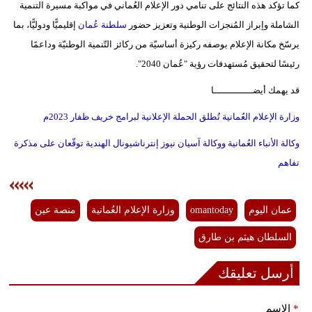
كما تؤكد هذه النتائج على تنامي دور الإعلام العُماني في مواكبة مسيرة التنمية
الشاملة وإبراز المُنجزات الوطنية وتعزيز حضور
سلطنة عُمان
إقليميًّا ودوليًّا، بما
يرسّخ مكانة الإعلام بوصفه ركيزة أساسيّة من ركائز التّنمية الوطنيّة وداعمًا
رئيسًا لتحقيق مُستهدفات رؤية "عُمان 2040".
قد يهمك أيضــــــــــــــا
وزارة الإعلام العُمانية تُطلق الحملة الإعلانية لبرامج خريف ظفار 2023م
وكالة الأنباء العُمانية ووكالة آسيان نيوز إنترناشيونال الهندية توقّعان على مذكرة
تفاهم
عمان اليوم
omantoday
وزارة الإعلام العُمانية
منصة عين
السلطان هيثم بن طارق
أرسل تعليقك
*
الإسم