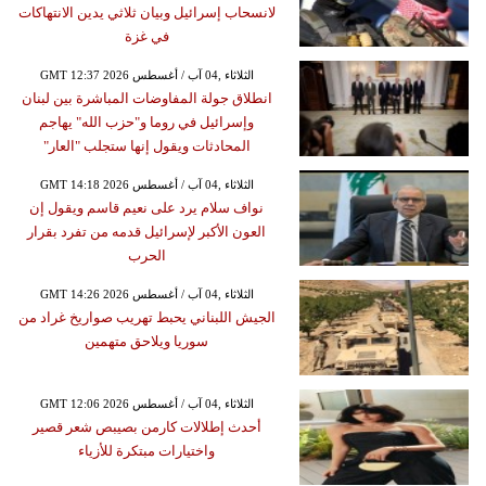
لانسحاب إسرائيل وبيان ثلاثي يدين الانتهاكات
في غزة
GMT 12:37 2026 الثلاثاء ,04 آب / أغسطس
انطلاق جولة المفاوضات المباشرة بين لبنان
وإسرائيل في روما و"حزب الله" يهاجم
المحادثات ويقول إنها ستجلب "العار"
GMT 14:18 2026 الثلاثاء ,04 آب / أغسطس
نواف سلام يرد على نعيم قاسم ويقول إن
العون الأكبر لإسرائيل قدمه من تفرد بقرار
الحرب
GMT 14:26 2026 الثلاثاء ,04 آب / أغسطس
الجيش اللبناني يحبط تهريب صواريخ غراد من
سوريا ويلاحق متهمين
GMT 12:06 2026 الثلاثاء ,04 آب / أغسطس
أحدث إطلالات كارمن بصيبص شعر قصير
واختيارات مبتكرة للأزياء