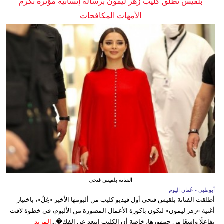
بلقيس تطلق كليب زهر ليمون برسالة إنسانية مؤثرة تكرم
الأمهات المكافحات
الفنانة بلقيس فتحي
أبوظبي - عُمان اليوم
أطلقت الفنانة بلقيس فتحي أول فيديو كليب من ألبومها الأخير «غِلّ»، باختيار
أغنية «زهر ليمون» لتكون باكورة الأعمال المصورة من الألبوم، في خطوة لاقت
تفاعلًا واسعًا من جمهورها، خاصة أن الكليب ابتعد عن الفك�...
المزيد