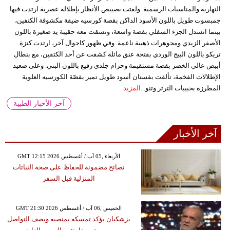
النهارية والمناسبات الرسمية. ولفتت بصيبص الأنظار بإطلالة عصرية ارتدت فيها
جمبسوت طويل باللون الأسود الداكن بقصة كورسيه ضيقة مكشوفة الكتفين،
بينما انسدل الجزء السفلي بقصة واسعة، ونسقت معه حقيبة يد صغيرة باللون
الأصفر الزبدي ومجوهرات ذهبية ناعمة. وفي ظهور كاجوال آخر، ارتدت كنزة
تريكو باللون البيج الوردي بفتحة عنق مائلة كشفت عن أحد الكتفين، مع بنطال
أبيض عالي الخصر بقصة مستقيمة وحزام جلدي رفيع باللون البني. وعلى صعيد
الإطلالات الفخمة، تألقت بفستان أسود طويل تميز بقصّة الكورسيه العلوية
المطرزة بحبيبات الترتر وتنو...
المزيد
آخر الأخبار الطبية
آخر الأخبار
GMT 12:15 2026 الأربعاء ,05 آب / أغسطس
نصائح مضمونة للحفاظ على صحة النباتات
المنزلية قبل السفر
GMT 21:30 2026 الخميس ,06 آب / أغسطس
بزشكيان يؤكد تمسكه بمنصبه ويصف التواصل