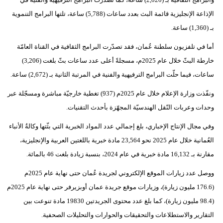
الإذاعة الإنجليزية قائمة البث بعدد ساعات (5,788) ساعة، تلتها البرامج التنموية
بـ (1,360) ساعة.
أما في تلفزيون سلطنة عُمان، فقد تصدّرت البرامج الثقافية في القناة العامّة
خارطة البثّ خلال عام 2025م، مسجلةً أعلى عدد ساعات بثّ بلغت (3,206)
ساعات، فيما حلّت البرامج الترفيهية والفنية في المرتبة الثانية بـ (2,672) ساعة.
ونفّذت وزارة الإعلام خلال عام 2025م (937) تغطية خارجيّة مباشرة ومسجّلة عبر
وحدات وعربات النّقل الهندسيّة المجهّزة بأحدث التقنيات.
وفي مجال الإنتاج الإخباري، بلغ إجمالي عدد المواد الخبرية التي بثّتها وكالةُ الأنباء
العُمانية خلال عام 2025 نحو 23,564 مادة خبرية باللغتين العربية والإنجليزية،
مقارنة بـ 16,132 مادة خبرية في عام 2024، بنسبة زيادة بلغت 46 بالمائة.
ووصل عدد زيارات الموقع الإلكتروني لجريدة عُمان حتى نهاية عام 2025م
(176.6 مليون زيارة)، وزيارات موقع جريدة عمان أوبزيرفر حتى نهاية عام 2025م
(98.4 مليون زيارة)، كما بلغ عدد محتوى الجريدتين 19830 مادة تنوعت بين
التقارير والاستطلاعات والتحقيقات والحوارات والتحليلات الصحفية.