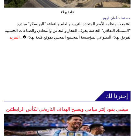
قلعة بهلاء
مسقط - عُمان اليوم
اعتمدت منظمة الأمم المتحدة للتربية والعلم والثقافة "اليونسكو" مبادرة
"الممتلك الثقافي" الخاصة بحرف الفخار والنحاس والمعادن والصناعات الخشبية
لفريق بهلاء التطوعي لمؤسسة المجتمع المحلي بموقع قلعة بهلاء �...
المزيد
إخترنا لك
ميسي يقود إنتر ميامي ويصبح الهداف التاريخي لكأس الرابطتين