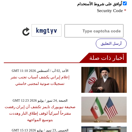
اُوافق على شروط الأستخدام
Security Code
*
أرسل التعليق
أخبار ذات صلة
GMT 11:10 2026 الأحد ,02 آب / أغسطس
إعلام إيراني يكشف أسباب تجنب نشر
تسجيلات صوتية لمجتبى خامنئي
GMT 12:23 2026 الجمعة ,24 تموز / يوليو
صحيفة نيويورك تايمز تكشف أن إيران رفضت
مقترحاً أميركياً لوقف إطلاق النار وهددت
بتوسيع المواجهة
GMT 15:13 2026 الخميس ,23 تموز / يوليو