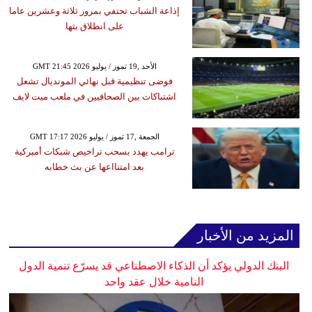
إذاعة الشباب تحتفي بمرور ثلاثة وعشرين عاما
على انطلاق بثها
GMT 21:45 2026 الأحد ,19 تموز / يوليو
فوضى تنظيمية قبل نهائي المونديال تشعل
اشتباكات بين الصحافيين في ملعب ميت لايف
GMT 17:17 2026 الجمعة ,17 تموز / يوليو
ترامب يهدد بسحب تراخيص شبكات أميركية
بعد امتنااعها عن بث خطابه
المزيد من الأخبار
البنك الدولي يؤكد أن الذكاء الاصطناعي قد يسرّع تنمية الدول
النامية خلال عقد واحد