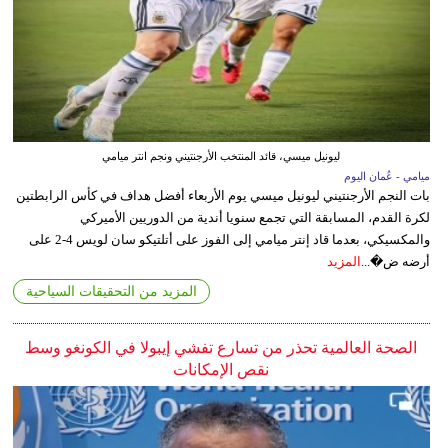
ليونيل ميسي، قائد المنتخب الأرجنتيني ونجم انتر ميامي
ميامي - عُمان اليوم
بات النجم الأرجنتيني ليونيل ميسي يوم الأربعاء أفضل هداف في كأس الرابطتين
لكرة القدم، المسابقة التي تجمع سنويا أندية من الدوريين الأميركي
والمكسيكي، بعدما قاد إنتر ميامي إلى الفوز على أتلتيكو سان لويس 4-2 على
أرضه ض�...
المزيد
المزيد من التحقيقات السياحية
الصحة العالمية تحذر من تسارع تفشي إيبولا في الكونغو وسط
نقص الإمكانات