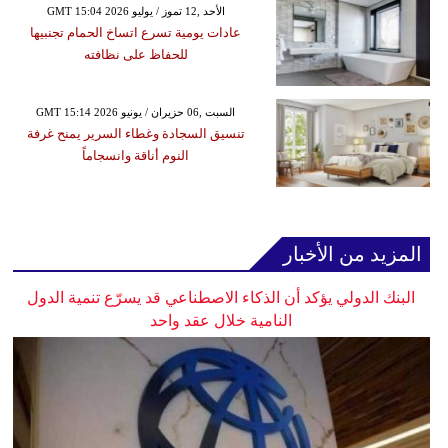
GMT 15:04 2026 الأحد ,12 تموز / يوليو
عادات يومية تسرع اتساخ الحمام تجنبيها
للحفاظ على نظافته
GMT 15:14 2026 السبت ,06 حزيران / يونيو
تنسيق السجادة وغطاء السرير يمنح غرفة
النوم أناقة وانسجاماً
المزيد من الأخبار
البنك الدولي يؤكد أن الذكاء الاصطناعي قد يسرّع تنمية الدول
النامية خلال عقد واحد