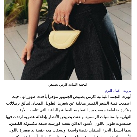
النجمة اللبنانية كارمن بصيبص
بيروت - عُمان اليوم
أبهرت النجمة اللبنانية كارمن بصيبص الجمهور مؤخراً بأحدث ظهور لها، حيث
اعتمدت قصة الشعر القصير متخلية عن شعرها الطويل المعتاد، لتتألق بإطلالات
مبتكرة وخاطفة جمعت بين التصاميم العملية والراقية التي تناسب الأوقات
النهارية والمناسبات الرسمية. ولفتت بصيبص الأنظار بإطلالة عصرية ارتدت فيها
جمبسوت طويل باللون الأسود الداكن بقصة كورسيه ضيقة مكشوفة الكتفين،
بينما انسدل الجزء السفلي بقصة واسعة، ونسقت معه حقيبة يد صغيرة باللون
الأصفر الزبدي ومجوهرات ذهبية ناعمة. وفي ظهور كاجوال آخر، ارتدت كنزة