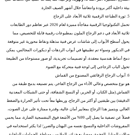
بيئة داخلية أكثر برودة وانتعاشاً خلال أشهر الصيف الحارة.
5. ثورة الطباعة الرقمية ثلاثية الأبعاد على الزجاج
تحمل التكنولوجيا الرقمية مفاجأة مميزة لعام 2026 عبر تعاظم دور الطابعات
ثلاثية الأبعاد في دعم الزجاج الملون بمطبوعات رقمية قابلة للتخصيص، مما
يحول أسطح الأبواب إلى شاشات عرض فنية مذهلة ونقاط محورية غير متوقعة
في الديكور. وسواء تم تطبيقها في أبواب الردهات أو ديكورات المجالس، يمكن
دمج أنماط هندسية معقدة، أو تصميمات تجريدية، أو صور مستوحاة من الطبيعة
تحول الباب الزجاجي إلى لوحة فنية متحركة مع الضوء.
6. أبواب الزجاج الرقائقي المصنوع من القماش
هو نوع متخصص وعالي الأداء من الزجاج الفاخر، يتم تصنيعه بدمج طبقة من
القماش (مثل الكتان، أو الحرير، أو النسج الشفافة، أو حتى الشبكات المعدنية
الدقيقة) بين طبقتين أو أكثر من الزجاج، وربطها معاً تحت تأثير الحرارة والضغط
العالي. ويتميز هذا الزجاج بمعايير أمان عالية، وقدرة ممتازة على عزل الصوت،
فضلاً عن تصفية ما يصل إلى 99% من الأشعة فوق البنفسجية الضارة، مما يحمي
المفروشات الداخلية والنسيج نفسه من البهتان والضرر؛ لذا يكثر استخدامه في
صالات المنازل الفخمة، ومصاريع خزائن الملابس، ومناطق الحمامات الداخلية.