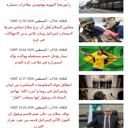
زابوريجيا النووية بهجومين بطائرات مسيّرة
GMT 12:50 2026 الثلاثاء ,04 آب / أغسطس
مجلس السلام يُعلن أن نزع سلاح حماس شرط
لانسحاب إسرائيل وبيان ثلاثي يدين الانتهاكات
في غزة
GMT 16:04 2026 الثلاثاء ,04 آب / أغسطس
نيمار يؤجل حسم مستقبله ووالده يؤكد
استمراره في ملاعب كرة القدم
GMT 12:37 2026 الثلاثاء ,04 آب / أغسطس
انطلاق جولة المفاوضات المباشرة بين لبنان
وإسرائيل في روما و"حزب الله" يهاجم
المحادثات ويقول إنها ستجلب "العار"
GMT 14:18 2026 الثلاثاء ,04 آب / أغسطس
نواف سلام يرد على نعيم قاسم ويقول إن
العون الأكبر لإسرائيل قدمه من تفرد بقرار
الحرب