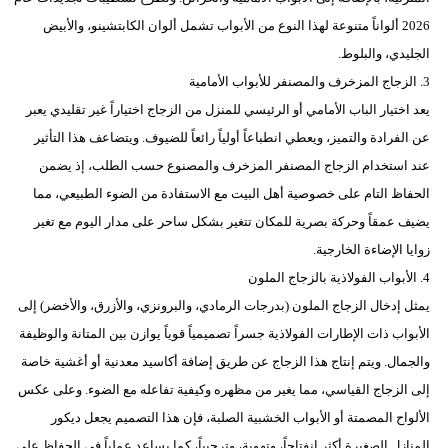
2026 ألواناً متنوعة لهذا النوع من الأبواب تشمل ألوان الكابتشينو، والأبيض
الجليدي، والبلوط.
3. الزجاج المزخرف والمصنفر للأبواب الأمامية
يعد اختيار الباب الأمامي أو الرئيسي للمنزل من الزجاج اختياراً غير تقليدي يعبر
عن الفرادة والتميز، ويعطي انطباعاً أولياً رائعاً للضيوف. ويتضاعف هذا التأثير
عند استخدام الزجاج المصنفر المزخرف والمصنوع حسب الطلب، إذ يضمن
الحفاظ التام على خصوصية أهل البيت مع الاستفادة من الضوء الطبيعي، مما
يضيف عمقاً وحركة بصرية للمكان تتغير بشكل ساحر على مدار اليوم مع تغير
زوايا الإضاءة الخارجية.
4. الأبواب الفولاذية بالزجاج الملون
يمثل إدخال الزجاج الملون (بدرجات الرمادي، والبرونزي، والأزرق، والأخضر) إلى
الأبواب ذات الإطارات الفولاذية جسراً تصميمياً قوياً يوازن بين المتانة والوظيفة
والجمال. ويتم إنتاج هذا الزجاج عن طريق إضافة أكاسيد معدنية أو أغشية خاصة
إلى الزجاج القياسي، مما يغير من مظهره وكيفية تفاعله مع الضوء. وعلى عكس
الألواح المصمتة أو الأبواب الخشبية الصلبة، فإن هذا التصميم يجعل ديكور
المنازل الصغيرة أكثر انفتاحاً، وتهوية، وترحيباً، كما يساعد عملياً في الحفاظ على