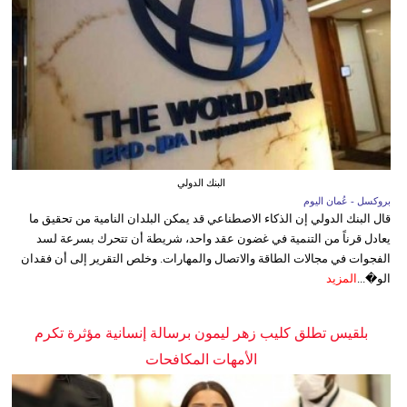
البنك الدولي
بروكسل - عُمان اليوم
قال البنك الدولي إن الذكاء الاصطناعي قد يمكن البلدان النامية من تحقيق ما
يعادل قرناً من التنمية في غضون عقد واحد، شريطة أن تتحرك بسرعة لسد
الفجوات في مجالات الطاقة والاتصال والمهارات. وخلص التقرير إلى أن فقدان
الو�...
المزيد
بلقيس تطلق كليب زهر ليمون برسالة إنسانية مؤثرة تكرم
الأمهات المكافحات