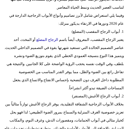
لتناسب العصر الحديث ونمط الحياة المعاصر.
فيديو
وفيما يلي استعراض شامل لأبرز تصاميم وأنواع الأبواب الزجاجية الدارجة في
سيارات
عام 2026 ودورها في الارتقاء بديكور منزلك:
1. أبواب الزجاج المقصب (المضلع)
يعتبر الزجاج المقصب، المعروف أيضاً باسم
الزجاج المضلع
أو المخدد، أحد
عناصر التصميم الخالدة التي تستعيد شهرتها بقوة في التصميم الداخلي الحديث.
ويتميز هذا النوع بنسيجه العمودي الخطي الذي يقوم بتوزيع الضوء ونشره
بلطف، وفي الوقت نفسه يحجب الرؤية الواضحة على كلا الجانبين. والنتيجة هي
تفاعل رائع بين الضوء والظل، مما يوفر القدر المناسب من الخصوصية
المطلوبة داخل الغرف دون التضحية بإحساس الانفتاح والاتساع الذي يجعل
المساحات الضيقة تبدو أكثر انشراحاً.
2. أبواب الزجاج الأغبش (المصنفر)
بخلاف الأبواب الزجاجية الشفافة التقليدية، يوفر الزجاج الأغبش توازناً مثالياً بين
تعزيز خصوصية الغرف المنزلية والسماح بمرور الضوء الطبيعي؛ لذا فهو يحل
كخيار مثالي في أبواب الحمامات، ومقصورات الدش، وغرف النوم، والمكاتب
المنزلية، بالإضافة إلى الأبواب الأمامية والخزائن. وتطرح تشطيبات تجديدات عام