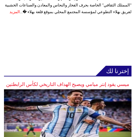
"الممتلك الثقافي" الخاصة بحرف الفخار والنحاس والمعادن والصناعات الخشبية
لفريق بهلاء التطوعي لمؤسسة المجتمع المحلي بموقع قلعة بهلاء �...
المزيد
إخترنا لك
ميسي يقود إنتر ميامي ويصبح الهداف التاريخي لكأس الرابطتين