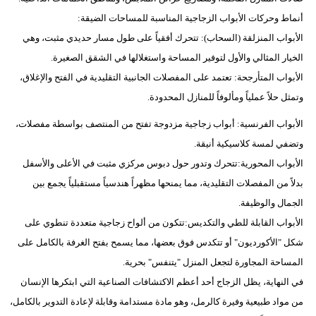
أنماط وحركات الأبواب الزجاجية المناسبة للمساحات الضيقة:
الأبواب المنزلقة (السحاب): تتحرك أفقياً على طول مسار حديدي مثبت، وهي
الخيار المثالي والأول لتوفير المساحة واستغلالها في الشقق الصغيرة.
الأبواب المتأرجحة: تعتمد على المفصلات الجانبية التقليدية في الفتح والإغلاق،
وتمثل حلاً عملياً ومألوفاً للمنازل المحدودة.
الأبواب الفرنسية: أبواب زجاجية مزدوجة تفتح من المنتصف بواسطة مفصلات،
وتضفي لمسة كلاسيكية أنيقة.
الأبواب المحورية:تتحرك وتدور حول دبوس مركزي مثبت في الأعلى والأسفل
بدلاً من المفصلات التقليدية، مما يمنحها مظهراً هندسياً مستقبلياً يجمع بين
الجمال والوظيفة.
الأبواب القابلة للطي والتكديس:تتكون من ألواح زجاجية متعددة تنطوي على
شكل "الأكورديون" أو تتكدس فوق بعضها، مما يسمح بفتح الغرفة بالكامل على
المساحة المجاورة لتجعل المنزل "يتنفس" بحرية.
في النهاية، يظل الزجاج أحد أعظم الاكتشافات الصناعية التي ابتكرها الإنسان
من مواد طبيعية وفيرة كالرمل، وهو مادة مستدامة وقابلة لإعادة التدوير بالكامل،