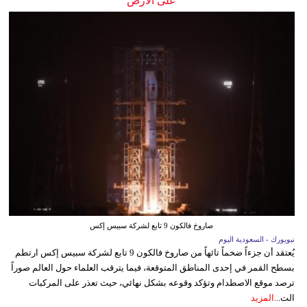
على الأرض
صاروخ فالكون 9 تابع لشركة سبيس إكس
نيويورك - السعودية اليوم
يُعتقد أن جزءاً ضخماً تائهاً من صاروخ فالكون 9 تابع لشركة سبيس إكس ارتطم
بسطح القمر في إحدى المناطق المتوقعة، فيما يترقب العلماء حول العالم صوراً
ترصد موقع الاصطدام وتؤكد وقوعه بشكل نهائي، حيث تعذر على المركبات
الت...
المزيد