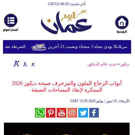
آخر تحديث GMT22:48:29
الرئيسية
أخبارعاجلة
رياضة
ثقافة
بحياة 3 سجناء ويصيب 23 آخرين
الشرطة تعتقل إمرأ
إقتصاد
ديكور
»
جديد عالم الديكور
فن
وموسيقى
أبواب الزجاج الملون والمزخرف صيحة ديكور 2026
المبتكرة لإنقاذ المساحات الضيقة
أزياء
13:28 2026 الأربعاء ,01 تموز / يوليو
GMT
صحة
وتغذية
سياحة