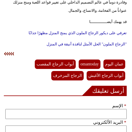
وقادرة دوماً في عالم التصميم الداخلي على تغيير قواعد اللعبة ومنح منزلك
عنواناً من الفخامة، والاتساع، والجمال.
قد يهمك أيضــــــــــــــا
تعرفي على ديكور الزجاج الملون الذي يمنح المنزل مظهرًا جذابًا
"الزجاج الملون" الحل الأمثل لنافذة أنيقة في المنزل
عمان اليوم
omantoday
أبواب الزجاج المقصب
أبواب الزجاج الأغبش
الزجاج المزخرف
أرسل تعليقك
*
الإسم
*
البريد الألكتروني