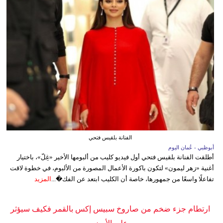
الفنانة بلقيس فتحي
أبوظبي - عُمان اليوم
أطلقت الفنانة بلقيس فتحي أول فيديو كليب من ألبومها الأخير «غِلّ»، باختيار
أغنية «زهر ليمون» لتكون باكورة الأعمال المصورة من الألبوم، في خطوة لاقت
تفاعلًا واسعًا من جمهورها، خاصة أن الكليب ابتعد عن الفك�...
المزيد
ارتطام جزء ضخم من صاروخ سبيس إكس بالقمر فكيف سيؤثر