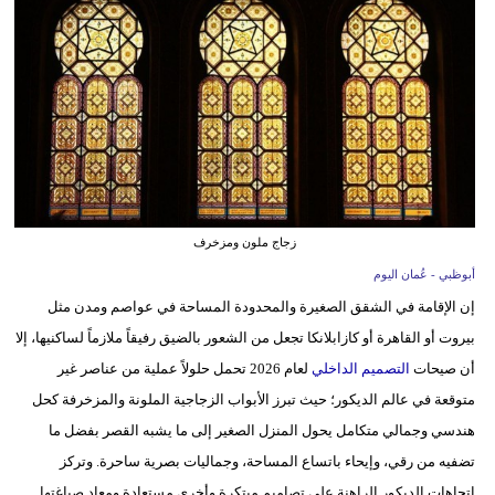
وسفر
ديكور
أخبار
إعلام
تعليم
زجاج ملون ومزخرف
مرأة
أبوظبي - عُمان اليوم
علوم
إن الإقامة في الشقق الصغيرة والمحدودة المساحة في عواصم ومدن مثل
وتكنولوجيا
بيروت أو القاهرة أو كازابلانكا تجعل من الشعور بالضيق رفيقاً ملازماً لساكنيها، إلا
أن صيحات
التصميم الداخلي
لعام 2026 تحمل حلولاً عملية من عناصر غير
بيئة
متوقعة في عالم الديكور؛ حيث تبرز الأبواب الزجاجية الملونة والمزخرفة كحل
مدوَّنات
هندسي وجمالي متكامل يحول المنزل الصغير إلى ما يشبه القصر بفضل ما
تضفيه من رقي، وإيحاء باتساع المساحة، وجماليات بصرية ساحرة. وتركز
أبراج
اتجاهات الديكور الراهنة على تصاميم مبتكرة وأخرى مستعادة ومعاد صياغتها