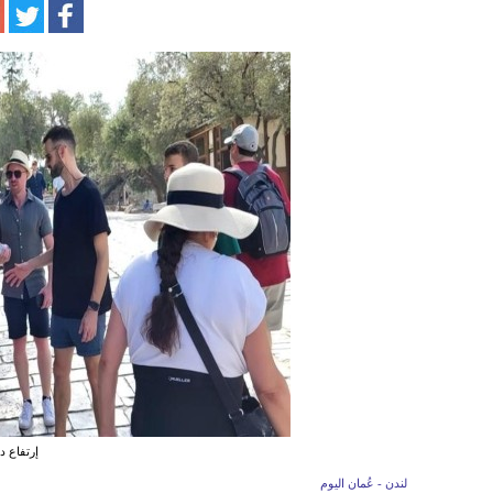
إرتفاع د
لندن - عُمان اليوم