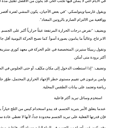
في الأيام التي لا يمكن فيها تجنّب الحر، قد يكون من الأفضل تقليل مدة ا
ويقول غارسيا-ويتولسكي: "في بعض الأحيان، يكون المشي لفترة أقصر في 
وواقعية من الالتزام الصارم بالروتين المعتاد".
ويضيف: "تفرض درجات الحرارة المرتفعة عبئاً حرارياً أكبر على الجسم. 
الانزعاج، وغالباً ما ينامون بصورة أسوأ. كما تصبح الحركة اليومية أقل جاذ
وتقول ريبيكا ستيرنز، المتخصصة في علم الحركة في معهد كوري سترينغر ب
أكثر برودة متى أمكن.
وتضيف: "إذا استطعت الدخول إلى مكان مكيّف، أو حتى الجلوس في الظل مع
رياضة وتعتمد على بيانات الطقس المحلية.
استخدِم وسائل تبريد أكثر فاعلية
عندما يتعلق الأمر بتبريد الجسم، قد يبدو استخدام كيس من الثلج خياراً بدي
فإن قدرتها الفعلية على تبريد الجسم محدودة جداً، لأنها لا تغطي عادة
وقد يكون غمر أجزاء من الجسم في الماء البارد وسيلة أكثر فاعلية. ويشم