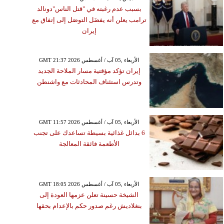
بسبب عدم رغبته في "قتل الناس"دونالد
ترامب يعلن أنه يفضَل التوصَل إلى إتفاق مع
إيران
GMT 21:37 2026 الأربعاء ,05 آب / أغسطس
إيران تؤكد مؤقتية مسار الملاحة الجديد
وتدرس استئناف المحادثات مع واشنطن
GMT 11:57 2026 الأربعاء ,05 آب / أغسطس
6 بدائل غذائية بسيطة تساعدك على تجنب
الأطعمة فائقة المعالجة
GMT 18:05 2026 الأربعاء ,05 آب / أغسطس
الشيخة حسينة تعلن عزمها العودة إلى
بنغلاديش رغم صدور حكم بالإعدام بحقها