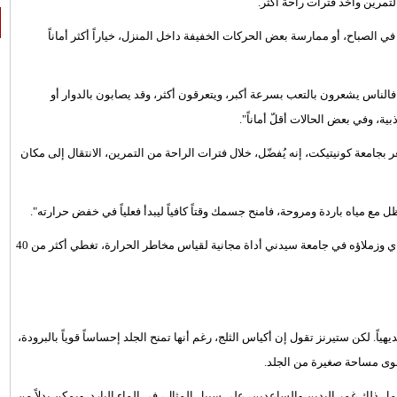
لتمرين وأخذ فترات راحة أكثر.
الصباح، أو ممارسة بعض الحركات الخفيفة داخل المنزل، خياراً أكثر أماناً
فالناس يشعرون بالتعب بسرعة أكبر، ويتعرقون أكثر، وقد يصابون بالدوار أو
بية، وفي بعض الحالات أقلّ أماناً".
جامعة كونيتيكت، إنه يُفضّل، خلال فترات الراحة من التمرين، الانتقال إلى مكان
 مياه باردة ومروحة، فامنح جسمك وقتاً كافياً ليبدأ فعلياً في خفض حرارته".
ولمن يرغبون في تقييم مستوى خطر الإجهاد الحراري المحتمل، طوّر جاي وزملاؤه في جامعة سيدني أداة مجانية لقياس مخاطر الحرارة، تغطي أكثر من 40
هياً. لكن ستيرنز تقول إن أكياس الثلج، رغم أنها تمنح الجلد إحساساً قوياً بالبرودة،
 سوى مساحة صغيرة من الجلد.
ل ذلك غمر اليدين والساعدين، على سبيل المثال، في الماء البارد. ويمكن بدلاً من