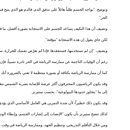
وتوضح: "يواجه الجسم طلباً هائلاً على تدفق الدم، فالدم هو الذي يتيح
الحر".
وتضيف أن هذا التكيف يساعد الجسم على الاستجابة بصورة أفضل، ما قد يح
لكن جاي يقول إن هذه الاستجابة "مؤقتة".
ويضيف: "إن لم تستخدمها، فستفقدها. فإذا لم تعرّض نفسك للحرارة، ست
رغم أن الوفيات الناجمة عن ممارسة الرياضة في الحر نادرة نسبياً، فإن 
كما أن ممارسة الرياضة بكثافة أو بصورة منتظمة لا تعني بالضرورة أنك مَح
وقد يكون الرياضيون المحترفون أكثر عرضة للإصابة بضربة الشمس مقارنة
إلى ما "يتجاوز حدودها البيولوجية"، بحسب ستيرنز.
وقد يكون ذلك خطيراً، لأن شدة التمرين هي العامل الأساسي الذي يؤدي 
لذلك تنصح ستيرنز بأن يكون "الإنصات إلى إشارات الجسم، وإبطاء الوتيرة
ومن خلال التأقلم التدريجي، وتنظيم الجهد، وممارسة الرياضة في وقت م