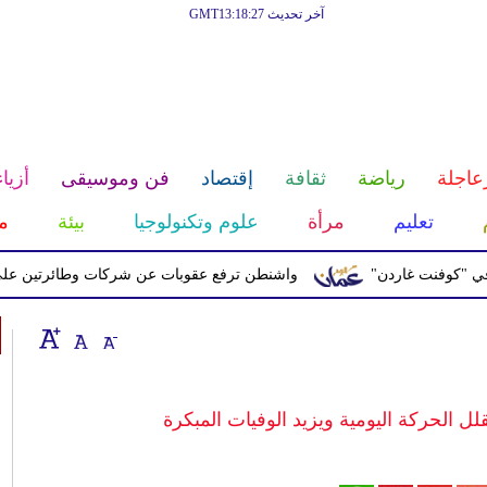
آخر تحديث GMT13:18:27
عاجلة
رياضة
ثقافة
إقتصاد
فن وموسيقى
أزياء
تعليم
مرأة
علوم وتكنولوجيا
بيئة
م
فنت غاردن"
واشنطن ترفع عقوبات عن شركات وطائرتين على صلة با
لل الحركة اليومية ويزيد الوفيات المبكرة