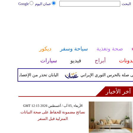
البحث
عمان اليوم
Google
صحة وتغذية
سياحة وسفر
ديكور
دونات
أبراج
فيديو
سيارات
لحرس الثوري الإيراني
اليابان تحذر من الإعصار دولفين ورياح عا
آخر الأخبار
GMT 12:15 2026 الأربعاء ,05 آب / أغسطس
نصائح مضمونة للحفاظ على صحة النباتات
المنزلية قبل السفر