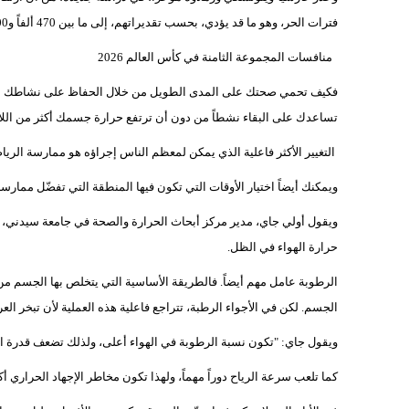
فترات الحر، وهو ما قد يؤدي، بحسب تقديراتهم، إلى ما بين 470 ألفاً و700 ألف وفاة مبكرة سنوياً بحلول عام 2050.
منافسات المجموعة الثامنة في كأس العالم 2026
فكيف تحمي صحتك على المدى الطويل من خلال الحفاظ على نشاطك البدني
تساعدك على البقاء نشطاً من دون أن ترتفع حرارة جسمك أكثر من اللا
التغيير الأكثر فاعلية الذي يمكن لمعظم الناس إجراؤه هو ممارسة الرياضة 
ويمكنك أيضاً اختيار الأوقات التي تكون فيها المنطقة التي تفضّل ممارس
حرارة الهواء في الظل.
الرطوبة عامل مهم أيضاً. فالطريقة الأساسية التي يتخلص بها الجسم م
الجسم. لكن في الأجواء الرطبة، تتراجع فاعلية هذه العملية لأن تبخر الع
ويقول جاي: "تكون نسبة الرطوبة في الهواء أعلى، ولذلك تضعف قدرة ال
كما تلعب سرعة الرياح دوراً مهماً، ولهذا تكون مخاطر الإجهاد الحراري أ