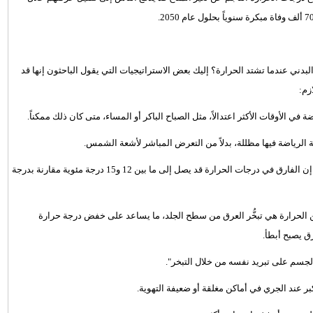
 عندما تشتد الحرارة؟ إليك بعض الاستراتيجيات التي يقول الباحثون إنها قد
زم:
في الأوقات الأكثر اعتدالاً، مثل الصباح الباكر أو المساء، متى كان ذلك ممكناً.
ة الرياضة فيها مظللة، بدلاً من التعرض المباشر لأشعة الشمس.
ويقول أولي جاي، مدير مركز أبحاث الحرارة والصحة في جامعة سيدني، إن الفارق في درجات الحرارة قد يصل إلى ما بين 12 و15 درجة مئوية مقارنة بدرجة
ن الحرارة هي تبخُّر العرق من سطح الجلد، ما يساعد على خفض درجة حرارة
رق يصبح أبطأ.
جسم على تبريد نفسه من خلال التبخر".
كبر عند الجري في أماكن مغلقة أو ضعيفة التهوية.