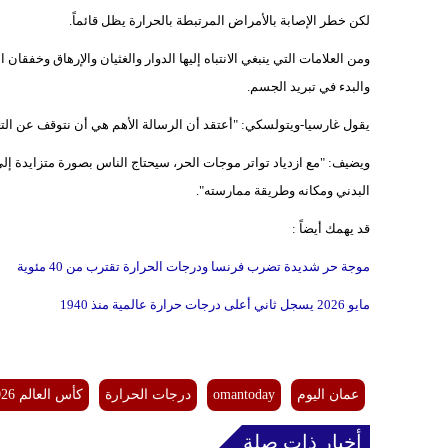
لكن خطر الإصابة بالأمراض المرتبطة بالحرارة يظل قائماً.
ومن العلامات التي ينبغي الانتباه إليها الدوار والغثيان والإرهاق وخفقا
والبدء في تبريد الجسم.
يقول غارسيا-ويتولسكي: "أعتقد أن الرسالة الأهم هي أن نتوقف عن التعامل
ويضيف: "مع ازدياد تواتر موجات الحر، سيحتاج الناس بصورة متزايدة إ
البدني ومكانه وطريقة ممارسته".
قد يهمك أيضاً :
موجة حر شديدة تضرب فرنسا ودرجات الحرارة تقترب من 40 مئوية
مايو 2026 يسجل ثاني أعلى درجات حرارة عالمية منذ 1940
عمان اليوم
omantoday
درجات الحرارة
كأس العالم 2026
أخبار ذات صلة