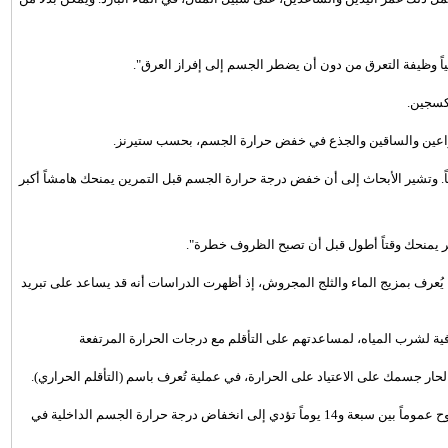
ياً وظيفة التعرق من دون أن يضطر الجسم إلى إفراز العرق".
أكسجين.
ذراعين والساقين والجذع في خفض حرارة الجسم، بحسب ستيرنز.
اً. وتشير الأبحاث إلى أن خفض درجة حرارة الجسم قبل التمرين يمنحك هامشاً أكبر
ر يمنحك وقتاً أطول قبل أن تصبح الظروف خطرة".
يُعرف بمزيج الماء والثلج المجروش، إذ أظهرت الدراسات أنه قد يساعد على تبريد
حار جسمك على الاعتياد على الحرارة، في عملية تُعرف باسم (التأقلم الحراري).
وتقول ستيرنز إن ممارسة الرياضة بانتظام في الأجواء الحارة لمدة تتراوح عموماً بين سبعة و14 يوماً تؤدي إلى انخفاض درجة حرارة الجسم الداخلية في