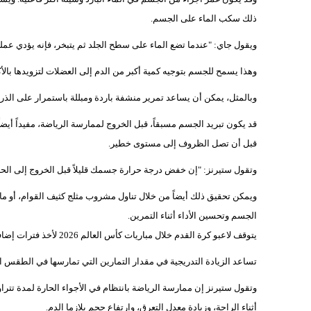
ذلك سكب الماء على الجسم.
ويقول جاي: "عندما تضع الماء على سطح الجلد ثم يتبخر، فإنه يؤدي عمل
وهذا يسمح للجسم بتوجيه كمية أكبر من الدم إلى العضلات لتزويدها بال
وبالمثل، يمكن أن يساعد تمرير منشفة باردة ومبللة باستمرار على ال
قد يكون تبريد الجسم مسبقاً، قبل الخروج لممارسة الرياضة، مفيداً أيض
قبل أن تصل الظروف إلى مستوى خطير.
وتقول ستيرنز: "إن خفض درجة حرارة جسمك قليلاً قبل الخروج إلى الح
ويمكن تحقيق ذلك أيضاً من خلال تناول مشروب مثلج كثيف القوام، أو ما 
الجسم وتحسين الأداء أثناء التمرين.
يتوقف لاعبو كرة القدم خلال مباريات كأس العالم 2026 لأخذ فترات إضافية لشرب المياه، لمساعدتهم على التأقلم مع درجات الحرارة المرتفعة
تساعد الزيادة التدريجية في مقدار التمارين التي تمارسها في الطقس ال
أثناء الراحة، وزيادة معدل التعرق، وارتفاع حجم بلازما الدم.