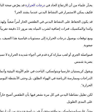
يحذّر علماء من أن الارتفاع الحاد في
درجات الحرارة
قد يعرّض صحة النا
فكيف يمكن الاستمرار في النشاط البدني عندما يشتد الحر؟
وكندا والمكسيك، فترات إضافية لشرب المياه بعد مرور 22 دقيقة تقريباً من كل شوط، رغم الجدل المثار حول هذه الاستراحات.
ومع توقعات بوصول درجات الحرارة إلى مستويات قياسية هذا الصيف،
صعوبة.
فمواصلة الجري أو لعب مباراة كرة قدم في أجواء شديدة الحرارة لا تسب
بضربة شمس.
ويقول كريستيان غارسيا-ويتولسكي، الباحث في علم الأوبئة البيئية وأنما
الدراجات وممارسة الرياضة في الهواء الطلق، بل وحتى الأنشطة اليومية
الحرارة".
لكن تقليل نشاطنا البدني في كل مرة نشعر فيها بأن الطقس أصبح حاراً 
على المدى الطويل.
وحذّر غارسيا-ويتولسكي وزملاؤه مؤخراً، في دراسة جديدة، من أن ارتفاع