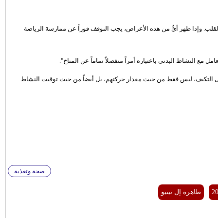
ن القلب. وإذا ظهر أيٌّ من هذه الأعراض، يجب التوقف فوراً عن ممارسة الرياضة
 مع النشاط البدني باعتباره أمراً منفصلاً تماماً عن المناخ".
لى التكيف، ليس فقط من حيث مقدار حركتهم، بل أيضاً من حيث توقيت النشاط
صحة وتغذية
ظاهرة إل نينيو