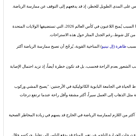
س على المدى الطويل للخطر، إذ قد يدفعهم إلى التوقف عن ممارسة الرياضة.
قد يكون الحفاظ على النشاط البدني في الطقس الحار أمراً صعباً. ولهذا السبب يُمنح اللاعبون في كأس العالم 2026، التي تستضيفها الولايات المتحدة
 بسبب
ظاهرة (إل نينيو
) المناخية القوية، يُرجّح أن تصبح ممارسة الرياضة أكثر
ب الشعور بعدم الراحة فحسب، بل قد تكون خطرة أيضاً، إذ تزيد احتمال الإصابة
ط الحياة في الجامعة البابوية الكاثوليكية في الأرجنتين: "يصبح المشي وركوب
 مثل الذهاب إلى العمل سيراً، أكثر مشقة وأقل راحة عندما ترتفع درجات
أكثر من اللازم لممارسة الرياضة في الخارج قد يسهم في زيادة المخاطر الصحية
 درجات الحرارة الناجم عن تغير المناخ قد يدفع الناس إلى تقليل حركتهم خلال