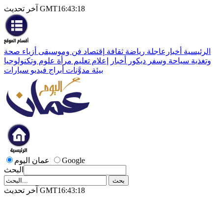
آخر تحديث GMT16:43:18
الرئيسية
أخبارعاجلة
رياضة
ثقافة
إقتصاد
فن وموسيقى
أزياء
صحة
وتغذية
سياحة وسفر
ديكور
أخبار
إعلام
تعليم
مرأة
علوم وتكنولوجيا
بيئة
مدوَّنات
أبراج
فيديو
سيارات
Google
عمان اليوم
البحث
آخر تحديث GMT16:43:18