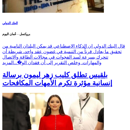
البنك الدولي
بروكسل - عُمان اليوم
قال البنك الدولي إن الذكاء الاصطناعي قد يمكن البلدان النامية من
تحقيق ما يعادل قرناً من التنمية في غضون عقد واحد، شريطة أن
تتحرك بسرعة لسد الفجوات في مجالات الطاقة والاتصال
والمهارات. وخلص التقرير إلى أن فقدان الو�...
المزيد
بلقيس تطلق كليب زهر ليمون برسالة
إنسانية مؤثرة تكرم الأمهات المكافحات