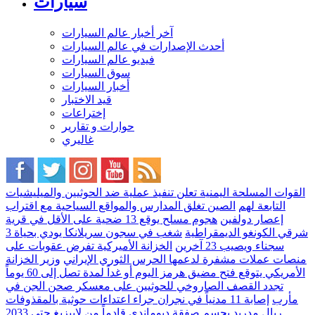
سيارات
آخر أخبار عالم السيارات
أحدث الإصدارات في عالم السيارات
فيديو عالم السيارات
سوق السيارات
أخبار السيارات
قيد الاختبار
إختراعات
حوارات و تقارير
غاليري
القوات المسلحة اليمنية تعلن تنفيذ عملية ضد الحوثيين والميليشيات
التابعة لهم
الصين تغلق المدارس والمواقع السياحية مع اقتراب
إعصار دولفين
هجوم مسلح يوقع 13 ضحية على الأقل في قرية
شرقي الكونغو الديمقراطية
شغب في سجون سريلانكا يودي بحياة 3
سجناء ويصيب 23 آخرين
الخزانة الأميركية تفرض عقوبات على
منصات عملات مشفرة لدعمها الحرس الثوري الإيراني
وزير الخزانة
الأمريكي يتوقع فتح مضيق هرمز اليوم أو غداً لمدة تصل إلى 60 يوماً
تجدد القصف الصاروخي للحوثيين على معسكر صحن الجن في
مأرب
إصابة 11 مدنياً في نجران جراء اعتداءات حوثية بالمقذوفات
ريال مدريد يحسم صفقة ديوماندي قادماً من لايبزيغ حتى 2033