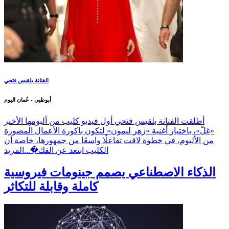
الفنانة بلقيس فتحي
أبوظبي - عُمان اليوم
أطلقت الفنانة بلقيس فتحي أول فيديو كليب من ألبومها الأخير
«غِلّ»، باختيار أغنية «زهر ليمون» لتكون باكورة الأعمال المصورة
من الألبوم، في خطوة لاقت تفاعلًا واسعًا من جمهورها، خاصة أن
الكليب ابتعد عن الفك�...
المزيد
الذكاء الاصطناعي يصمم جينومات فيروسية
كاملة وقابلة للتكاثر