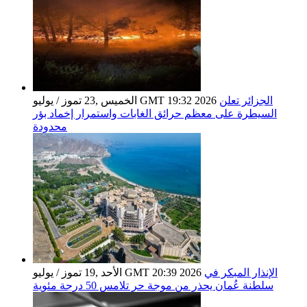
الجزائر تعلن
الخميس ,23 تموز / يوليو GMT 19:32 2026
السيطرة على معظم حرائق الغابات واستمرار إخماد بؤر
محدودة
الإنذار المبكر في
الأحد ,19 تموز / يوليو GMT 20:39 2026
سلطنة عُمان يحذر من موجة حر تلامس 50 درجة مئوية