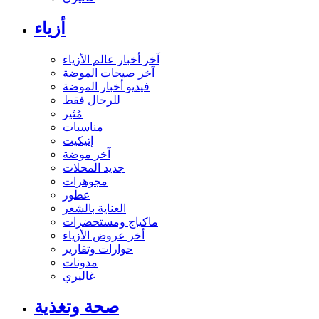
أزياء
آخر أخبار عالم الأزياء
آخر صيحات الموضة
فيديو أخبار الموضة
للرجال فقط
مُثير
مناسبات
إتيكيت
آخر موضة
جديد المحلات
مجوهرات
عطور
العناية بالشعر
ماكياج ومستحضرات
أخر عروض الأزياء
حوارات وتقارير
مدونات
غاليري
صحة وتغذية