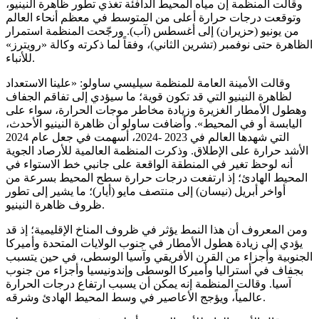
وقالت المنظمة إن مياه المحيط الدافئة تغذي تطور ظاهرة النينيو،
وتوقعت درجات حرارة أعلى من المتوسط في معظم أنحاء العالم
من يونيو (حزيران) إلى أغسطس (آب). ورجّحت المنظمة استمرار
الظاهرة حتى نوفمبر (تشرين الثاني)، وفقاً لما ذكرته وكالة «رويترز»
للأنباء.
وقالت الأمينة العامة للمنظمة سيليسي ساولو: «علينا الاستعداد
لظاهرة النينيو التي قد تكون قوية؛ ما سيؤدي إلى تفاقم الجفاف
وهطول الأمطار الغزيرة وزيادة مخاطر موجات الحرارة، سواء على
اليابسة أو في المحيط». وأضافت ساولو أن ظاهرة النينيو الأحدث،
التي شهدها العالم في 2023 -2024، أسهمت في جعل عام 2024
الأشد حرارة على الإطلاق. وذكرت المنظمة العالمية للأرصاد الجوية
أنه لوحظ تغير في المنطقة الواقعة على جانبي خط الاستواء في
المحيط الهادئ؛ إذ ارتفعت درجات حرارة سطح المحيط بسرعة من
أواخر أبريل (نيسان) إلى منتصف مايو (أيار)؛ ما يشير إلى تطور
ظروف ظاهرة النينيو.
ومن المعروف أن هذا النمط يؤثر في ظروف المناخ الإقليمية؛ إذ قد
يؤدي إلى زيادة هطول الأمطار في جنوب الولايات المتحدة وأميركا
الجنوبية وأجزاء من القرن الأفريقي وآسيا الوسطى، في حين يتسبب
بجفاف في أستراليا وأميركا الوسطى وإندونيسيا وأجزاء من جنوب
آسيا. وقالت المنظمة إنه يمكن أن يسبب ارتفاع درجات الحرارة
عالمياً، ويؤجج الأعاصير في وسط المحيط الهادئ وشرقه.