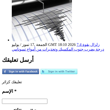
زلزال بقوة 7.4
الجمعة ,17 تموز / يوليو GMT 18:10 2026
درجة يضرب جنوب المكسيك وتحذيرات من أمواج تسونامي
أرسل تعليقك
تعليقك كزائر
*
الإسم