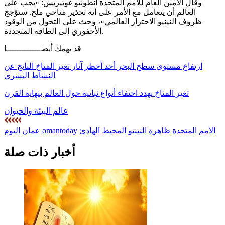
وقال الأمين العام للأمم المتحدة أنطونيو غوتيريش: «يجب على
العالم أن يتعامل مع الأمر على أنه تحذير مناخي ملح. ستؤجج
ظروف النينيو الاحترار العالمي»، وحث على التحول من الوقود
الأحفوري إلى الطاقة المتجددة.
قد يهمك أيضــــــــــــــا
ارتفاع مستوى سطح البحر أحد أخطر آثار تغير المناخ الناتج عن
النشاط البشري
تغير المناخ يهدد اختفاء أنواع نباتية حول العالم بنهاية القرن
عالم البيئة والحيوان
الأمم المتحدة
ظاهرة النينيو
المحيط الهادئ
omantoday
عمان اليوم
أخبار ذات صلة