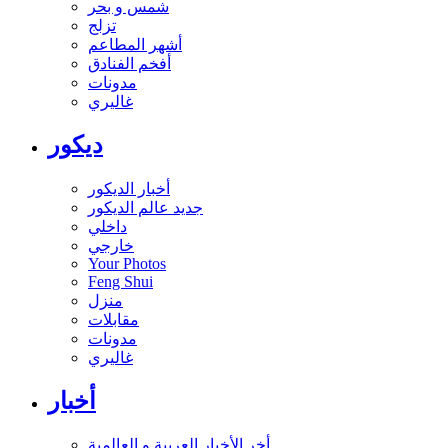
شمس و بحر
تزلج
أشهر المطاعم
أفخم الفنادق
مدونات
غاليري
ديكور
أخبار الديكور
جديد عالم الديكور
داخلي
خارجي
Your Photos
Feng Shui
منزل
مقابلات
مدونات
غاليري
أخبار
أخر الأخبار العربية و العالمية