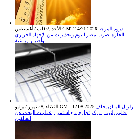
ذروة الموجة
الأحد ,02 آب / أغسطس GMT 14:31 2026
الحارة تضرب مصر اليوم وتحذيرات من الإجهاد الحراري
وأضرار زراعية
زلزال اليابان يخلف
الثلاثاء ,28 تموز / يوليو GMT 12:08 2026
قتلى وانهيار مركز تجاري مع استمرار عمليات البحث عن
العالقين