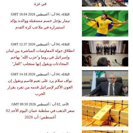
في غزة
GMT 16:04 2026 الثلاثاء ,04 آب / أغسطس
نيمار يؤجل حسم مستقبله ووالده يؤكد
استمراره في ملاعب كرة القدم
GMT 12:37 2026 الثلاثاء ,04 آب / أغسطس
انطلاق جولة المفاوضات المباشرة بين لبنان
وإسرائيل في روما و"حزب الله" يهاجم
المحادثات ويقول إنها ستجلب "العار"
GMT 14:18 2026 الثلاثاء ,04 آب / أغسطس
نواف سلام يرد على نعيم قاسم ويقول إن
العون الأكبر لإسرائيل قدمه من تفرد بقرار
الحرب
GMT 09:59 2026 الأحد ,02 آب / أغسطس
سعر الذهب في سلطنة عمان اليوم الأحد 02
أغسطس/ آب 2026