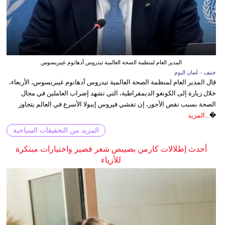
المدير العام لمنظمة الصحة العالمية تيدروس أدهانوم غيبريسوس
جنيف - عُمان اليوم
قال المدير العام لمنظمة الصحة العالمية تيدروس أدهانوم غيبريسوس، الأربعاء،
خلال زيارة إلى الكونغو الديمقراطية، التي تشهد إضراب العاملين في مجال
الصحة بسبب نقص الأجور، إن تفشي فيروس إيبولا الأسرع في العالم يتجاوز
�...
المزيد
المزيد من التحقيقات السياحية
أحدث إطلالات كارمن بصيبص شعر قصير واختيارات مبتكرة
للأزياء