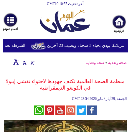
آخر تحديث GMT10:10:57
الرئيسية
أخبارعاجلة
رياضة
ثقافة
بحياة 3 سجناء ويصيب 23 آخرين
الشرطة تعتقل إمرأ
إقتصاد
صحة وتغذية
»
صحة وتغذية
فن
وموسيقى
منظمة الصحة العالمية تكثف جهودها لاحتواء تفشي إيبولا
في الكونغو الديمقراطية
أزياء
23:54 2026 الجمعة ,29 أيار / مايو
GMT
صحة
وتغذية
سياحة