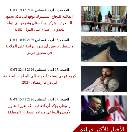
GMT 19:43 2026 الجمعة ,07 آب / أغسطس
اتفاقية للدفاع المشترك توقَع في مكة تجمع
السعودية وتركيا وباكستان وتعرض أي دولة
للعدوان إعتداء على الدول الثلاثة
GMT 10:10 2026 السبت ,08 آب / أغسطس
واشنطن ترفض أي قيود إيرانية على الملاحة
في مضيق هرمز
GMT 22:48 2026 الجمعة ,07 آب / أغسطس
كريم فهمي يستعد للعودة إلى البطولة المطلقة
في دراما رمضان 2027
GMT 15:41 2026 الجمعة ,07 آب / أغسطس
أردوغان يؤكد أن اتفاقية مكة تعزز التعاون
الأمني والدفاعي وتدعم استقرار المنطقة
الأخبار الأكثر قراءة