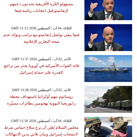
مسؤولو الكرة الأفريقية يجددون دعمهم
لإنفانتينو قبل انتخابات رئاسة فيفا
GMT 11:15 2026 الثلاثاء ,04 آب / أغسطس
فيفا ينفي تواصل إنفانتينو مع ترامب ويؤكد عدم
صحة التقارير الإعلامية
GMT 11:37 2026 الأحد ,02 آب / أغسطس
قائد القوات الأميركية في أوروبا يحذر من تراجع
القدرة على حماية إسرائيل
GMT 13:38 2026 الأحد ,02 آب / أغسطس
روساتوم تتهم أوكرانيا باستهداف محطة
زابوريجيا النووية بهجومين بطائرات مسيّرة
GMT 12:50 2026 الثلاثاء ,04 آب / أغسطس
مجلس السلام يُعلن أن نزع سلاح حماس شرط
لانسحاب إسرائيل وبيان ثلاثي يدين الانتهاكات