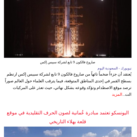
صاروخ فالكون 9 تابع لشركة سبيس إكس
نيويورك - السعودية اليوم
يُعتقد أن جزءاً ضخماً تائهاً من صاروخ فالكون 9 تابع لشركة سبيس إكس ارتطم
بسطح القمر في إحدى المناطق المتوقعة، فيما يترقب العلماء حول العالم صوراً
ترصد موقع الاصطدام وتؤكد وقوعه بشكل نهائي، حيث تعذر على المركبات
الت...
المزيد
اليونسكو تعتمد مبادرة عُمانية لصون الحرف التقليدية في موقع
قلعة بهلاء التاريخي