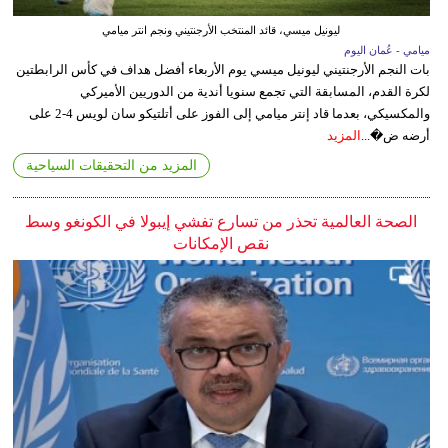
ليونيل ميسي، قائد المنتخب الأرجنتيني ونجم انتر ميامي
ميامي - عُمان اليوم
بات النجم الأرجنتيني ليونيل ميسي يوم الأربعاء أفضل هداف في كأس الرابطتين
لكرة القدم، المسابقة التي تجمع سنويا أندية من الدوريين الأميركي
والمكسيكي، بعدما قاد إنتر ميامي إلى الفوز على أتلتيكو سان لويس 4-2 على
أرضه ض�...
المزيد
المزيد من التحقيقات السياحية
الصحة العالمية تحذر من تسارع تفشي إيبولا في الكونغو وسط
نقص الإمكانات