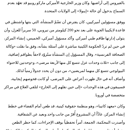
بالفيروس إلى أراضيها. وكان وزير الخارجية الأميركي ماركو روبيو قد تعهّد بعدم
السماح بدخول أي حالة «إيبولا» إلى الولايات المتحدة.
ووفق مسؤولين أميركيين، كان يفترض أن تضُمّ المنشأة، التي بنتها واشنطن في
قاعدة لايكيبيا الجوية على بعد نحو 200 كيلومتر من نيروبي، 50 سريراً للعزل، وأن
يتولى إدارتها طاقم طبي أميركي. وأكد مسؤول أميركي، الخميس، إنشاء المركز،
في حين لم تردّ الحكومة الكينية مباشرة على أسئلة بشأنه، وفق ما نقلت «وكالة
الصحافة الفرنسية». وقال المسؤول إن المنشأة ستُزوّد لاحقاً بطواقم إضافية،
إلى جانب «ثلاث وحدات عزل تتسع كل منها لأربعة مرضى»، و«وحدتين للاحتواء
البيولوجي تتسع كل منهما لمريضين»، من دون أن يحدد جدولاً زمنياً لذلك.
وأضاف أنه في حال ظهرت أعراض على المرضى، أو كانت فحوصهم إيجابية،
فسيبقون في هذه الوحدات «إلى حين نقلهم إلى الخارج» لتلقي العلاج في مراكز
متخصصة في أوروبا.
وكان «معهد كاتيبا»، وهو منظمة حقوقية كينية، قد طعن أمام القضاء في خطط
إنشاء المركز، عادَّاً أن المشروع أُقرّ من جانب واحد وبعيد عن الشفافية.
وأصدرت المحكمة، الجمعة، أمراً تحفظياً بوقف الإجراءات، كما حظر الطعن