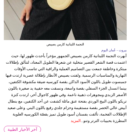
النجمة اللبنانية كارمن بصيبص
بيروت - عُمان اليوم
أبهرت النجمة اللبنانية كارمن بصيبص الجمهور مؤخراً بأحدث ظهور لها، حيث
اعتمدت قصة الشعر القصير متخلية عن شعرها الطويل المعتاد، لتتألق بإطلالات
مبتكرة وخاطفة جمعت بين التصاميم العملية والراقية التي تناسب الأوقات
النهارية والمناسبات الرسمية. ولفتت بصيبص الأنظار بإطلالة عصرية ارتدت فيها
جمبسوت طويل باللون الأسود الداكن بقصة كورسيه ضيقة مكشوفة الكتفين،
بينما انسدل الجزء السفلي بقصة واسعة، ونسقت معه حقيبة يد صغيرة باللون
الأصفر الزبدي ومجوهرات ذهبية ناعمة. وفي ظهور كاجوال آخر، ارتدت كنزة
تريكو باللون البيج الوردي بفتحة عنق مائلة كشفت عن أحد الكتفين، مع بنطال
أبيض عالي الخصر بقصة مستقيمة وحزام جلدي رفيع باللون البني. وعلى صعيد
الإطلالات الفخمة، تألقت بفستان أسود طويل تميز بقصّة الكورسيه العلوية
المطرزة بحبيبات الترتر وتنو...
المزيد
آخر الأخبار الطبية