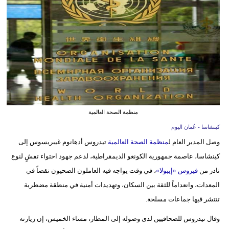
وسفر
ديكور
أخبار
إعلام
تعليم
منظمة الصحة العالمية
مرأة
كينشاسا - عُمان اليوم
علوم
وصل المدير العام ل
منظمة الصحة العالمية
تيدروس أدهانوم غيبريسوس إلى
وتكنولوجيا
كينشاسا، عاصمة جمهورية الكونغو الديمقراطية، لدعم جهود احتواء تفشٍ لنوع
نادر من
فيروس «إيبولا»
، في وقت يواجه فيه العاملون الصحيون نقصاً في
بيئة
المعدات، وانعداماً للثقة بين السكان، وتهديدات أمنية في منطقة مضطربة
مدوَّنات
تنتشر فيها جماعات مسلحة.
وقال تيدروس للصحافيين لدى وصوله إلى المطار، مساء الخميس، إن زيارته
أبراج