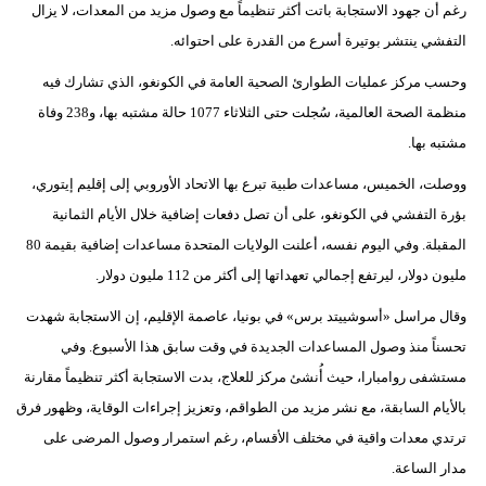
رغم أن جهود الاستجابة باتت أكثر تنظيماً مع وصول مزيد من المعدات، لا يزال
التفشي ينتشر بوتيرة أسرع من القدرة على احتوائه.
وحسب مركز عمليات الطوارئ الصحية العامة في الكونغو، الذي تشارك فيه
منظمة الصحة العالمية، سُجلت حتى الثلاثاء 1077 حالة مشتبه بها، و238 وفاة
مشتبه بها.
ووصلت، الخميس، مساعدات طبية تبرع بها الاتحاد الأوروبي إلى إقليم إيتوري،
بؤرة التفشي في الكونغو، على أن تصل دفعات إضافية خلال الأيام الثمانية
المقبلة. وفي اليوم نفسه، أعلنت الولايات المتحدة مساعدات إضافية بقيمة 80
مليون دولار، ليرتفع إجمالي تعهداتها إلى أكثر من 112 مليون دولار.
وقال مراسل «أسوشييتد برس» في بونيا، عاصمة الإقليم، إن الاستجابة شهدت
تحسناً منذ وصول المساعدات الجديدة في وقت سابق هذا الأسبوع. وفي
مستشفى روامبارا، حيث أُنشئ مركز للعلاج، بدت الاستجابة أكثر تنظيماً مقارنة
بالأيام السابقة، مع نشر مزيد من الطواقم، وتعزيز إجراءات الوقاية، وظهور فرق
ترتدي معدات واقية في مختلف الأقسام، رغم استمرار وصول المرضى على
مدار الساعة.