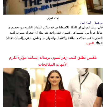
البنك الدولي
بروكسل - عُمان اليوم
قال البنك الدولي إن الذكاء الاصطناعي قد يمكن البلدان النامية من تحقيق ما
يعادل قرناً من التنمية في غضون عقد واحد، شريطة أن تتحرك بسرعة لسد
الفجوات في مجالات الطاقة والاتصال والمهارات. وخلص التقرير إلى أن فقدان
الو�...
المزيد
بلقيس تطلق كليب زهر ليمون برسالة إنسانية مؤثرة تكرم
الأمهات المكافحات