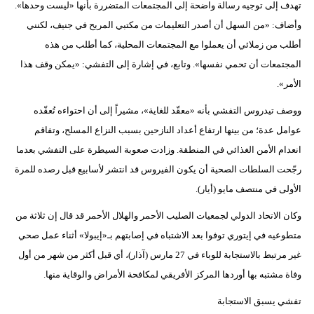
تهدف إلى توجيه رسالة واضحة إلى المجتمعات المتضررة بأنها «ليست وحدها».
فيديو
وأضاف: «من السهل أن أصدر التعليمات من مكتبي المريح في جنيف، لكنني
أطلب من زملائي أن يعملوا مع المجتمعات المحلية، كما أطلب من هذه
سيارات
المجتمعات أن تحمي نفسها». وتابع، في إشارة إلى التفشي: «يمكن وقف هذا
الأمر».
ووصف تيدروس التفشي بأنه «معقّد للغاية»، مشيراً إلى أن احتواءه تُعقّده
عوامل عدة؛ من بينها ارتفاع أعداد النازحين بسبب النزاع المسلح، وتفاقم
انعدام الأمن الغذائي في المنطقة. وزادت صعوبة السيطرة على التفشي بعدما
رجّحت السلطات الصحية أن يكون الفيروس قد انتشر لأسابيع قبل رصده للمرة
الأولى في منتصف مايو (أيار).
وكان الاتحاد الدولي لجمعيات الصليب الأحمر والهلال الأحمر قد قال إن ثلاثة من
متطوعيه في إيتوري توفوا بعد الاشتباه في إصابتهم بـ«إيبولا» أثناء عمل صحي
غير مرتبط بالاستجابة للوباء في 27 مارس (آذار)، أي قبل أكثر من شهر من أول
وفاة مشتبه بها أوردها المركز الأفريقي لمكافحة الأمراض والوقاية منها.
تفشي يسبق الاستجابة