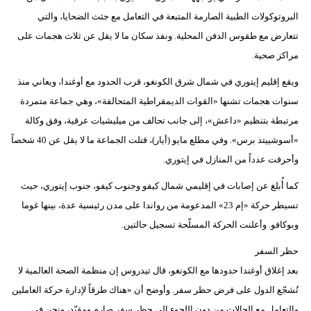
البروتوكولات الطبية الصارمة المتبعة في التعامل مع جثث الضحايا، والتي
تتعارض مع طقوس الدفن المحلية. ونفذ سكان ما لا يقل عن ثلاث هجمات على
مراكز صحية.
ويقع إقليم إيتوري في شمال شرق الكونغو، قرب الحدود مع أوغندا، ويعاني منذ
سنوات هجمات تشنها «القوات الديمقراطية المتحالفة»، وهي جماعة متمردة
مرتبطة بتنظيم «داعش»، إلى جانب تحالف من ميليشيات عرقية، وفق وكالة
«أسوشييتد برس». وفي مطلع مايو (أيار)، قتلت الجماعة ما لا يقل عن 40 شخصاً
وأحرقت عدداً من المنازل في إيتوري.
كما أُبلغ عن إصابات في إقليمي شمال كيفو وجنوب كيفو، جنوب إيتوري، حيث
تسيطر حركة «إم 23» المدعومة من رواندا على مدن رئيسية عدة، بينها غوما
وبوكافو. وأعلنت الحركة المسلّحة تسجيل حالتين.
حظر السفر
بعد إغلاق أوغندا حدودها مع الكونغو، قال تيدروس إن منظمة الصحة العالمية لا
تُشجّع الدول على فرض حظر سفر. وأوضح أن «هناك طرقاً لإدارة حركة العاملين
والتعامل مع الحالات من دون اللجوء إلى حظر سفر صارم ومقيّد، ونحن في