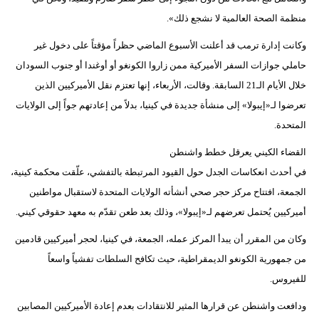
منظمة الصحة العالمية لا نشجع ذلك».
وكانت إدارة ترمب قد أعلنت الأسبوع الماضي حظراً مؤقتاً على دخول غير
حاملي جوازات السفر الأميركية ممن زاروا الكونغو أو أوغندا أو جنوب السودان
خلال الأيام الـ21 السابقة. وقالت، الأربعاء، إنها تعتزم نقل الأميركيين الذين
تعرضوا لـ«إيبولا» إلى منشأة جديدة في كينيا، بدلاً من إعادتهم جواً إلى الولايات
المتحدة.
القضاء الكيني يعرقل خطط واشنطن
في أحدث انعكاسات الجدل حول القيود المرتبطة بالتفشي، علّقت محكمة كينية،
الجمعة، افتتاح مركز حجر صحي أنشأته الولايات المتحدة لاستقبال مواطنين
أميركيين يُحتمل تعرضهم لـ«إيبولا»، وذلك بعد طعن تقدّم به معهد حقوقي كيني.
وكان من المقرر أن يبدأ المركز عمله، الجمعة، في كينيا، لحجر أميركيين قادمين
من جمهورية الكونغو الديمقراطية، حيث تكافح السلطات تفشياً واسعاً
للفيروس.
ودافعت واشنطن عن قرارها المثير للانتقادات بعدم إعادة الأميركيين المصابين