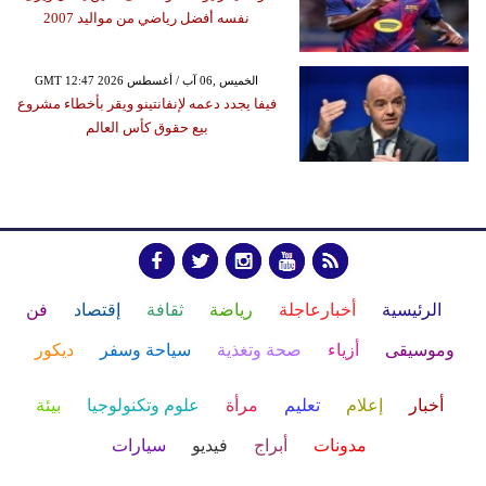
نفسه أفضل رياضي من مواليد 2007
GMT 12:47 2026 الخميس ,06 آب / أغسطس
فيفا يجدد دعمه لإنفانتينو ويقر بأخطاء مشروع
بيع حقوق كأس العالم
الرئيسية
أخبارعاجلة
رياضة
ثقافة
إقتصاد
فن
وموسيقى
أزياء
صحة وتغذية
سياحة وسفر
ديكور
أخبار
إعلام
تعليم
مرأة
علوم وتكنولوجيا
بيئة
مدونات
أبراج
فيديو
سيارات