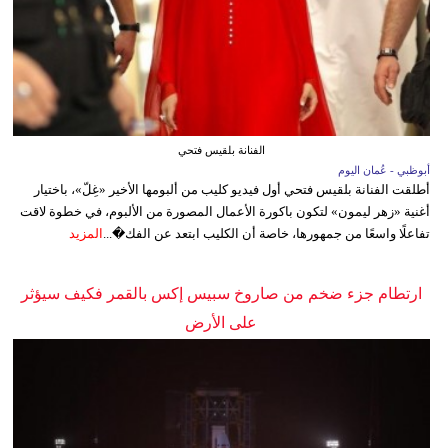
الفنانة بلقيس فتحي
أبوظبي - عُمان اليوم
أطلقت الفنانة بلقيس فتحي أول فيديو كليب من ألبومها الأخير «غِلّ»، باختيار
أغنية «زهر ليمون» لتكون باكورة الأعمال المصورة من الألبوم، في خطوة لاقت
تفاعلًا واسعًا من جمهورها، خاصة أن الكليب ابتعد عن الفك�...
المزيد
ارتطام جزء ضخم من صاروخ سبيس إكس بالقمر فكيف سيؤثر
على الأرض