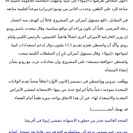
دخول أشخاص تعرضوا لـ«إيبولا» إلى كينيا. وأمهلت المحكمة الحكومة الكينية 48
ساعة للرد على الطعن، وحددت الثاني من يونيو (حزيران) موعداً لجلسة متابعة.
في المقابل، دافع مسؤول أميركي عن المشروع، قائلاً إن الهدف منه اختصار
رحلة المرضى، نافياً أن تكون وراءه أي دوافع سياسية. وقال متحدث باسم روبيو
إن وزير الخارجية الأميركي أجرى اتصالاً هاتفياً، الخميس، بالرئيس الكيني وليام
روتو، وأكّد أن واشنطن تعتزم تقديم 13.5 مليون دولار لدعم استعدادات كينيا
لمواجهة «إيبولا». وقال مسؤول أميركي ثانٍ إن السلطات الكينية منحت
واشنطن «موافقة مسبقة» على المشروع، وإن محادثات جرت مع روتو بشأن
إنشاء المنشأة.
ووقّعت نيروبي وواشنطن في ديسمبر (كانون الأول) اتفاقاً صحياً تقدم الولايات
المتحدة بموجبه دعماً مالياً لبرامج عدة، من بينها «الاستجابة لتفشي الأمراض
المعدية والاستعداد لها». غير أن هذا الاتفاق يواجه بدوره طعناً أمام القضاء.
قد يهمك أيضــــــــــــــا
الصحة العالمية تحذر من خطورة الاستهانة بتفشي إيبولا في أفريقيا
تيدروس غيبريسوس يدعو إلى مواصلة مراقبة فيروس هانتا بعد تسجيل إصابة