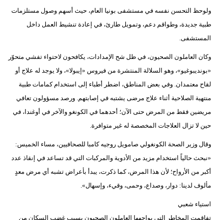
ولوحظ التحسن نفسه في مستشفى بونيا العام، حيث أسهم وصول مستلزمات
طبية جديدة، وطواقم دعم، وتمويل طارئ، في إعادة تنشيط العمل داخل
المستشفى.
وكان العاملون الصحيون، في ظل شح الإمدادات، يكافحون لاحتواء تفشي متحوّر
«بونديبوغيو»، وهو السلالة المنتشرة من فيروس «إيبولا»، ولا يوجد له علاج أو
لقاح معتمدان. وفي بعض المناطق، اضطر أطباء إلى استخدام كمامات طبية
منتهية الصلاحية أثناء علاج مرضى يشتبه في إصابتهم. ورصد مسؤولون تعافي
مريضين فقط من المرض حتى الآن؛ أحدهما في الكونغو والآخر في أوغندا، في
حين لا تزال العلاجات المخصصة له غير متوافرة.
وقال وزير الصحة الكونغولي صامويل روجيه كامبا للصحافيين، مساء الخميس:
«نبحث حالياً استخدام مزيد من الأدوية والمركبات التي قد تساعد في إنقاذ عدد
أكبر من الأرواح؛ لأن هذا المرض، كما ذكرت، يبدأ بأعراض تشبه أي مرض معدٍ
مألوف لدينا: دوار، وصداع، وحمى، وقيء، وإسهال».
استياء شعبي
تفاقمت المخاطر التي يواجهها العاملون الصحيون بسبب غضب السكان من