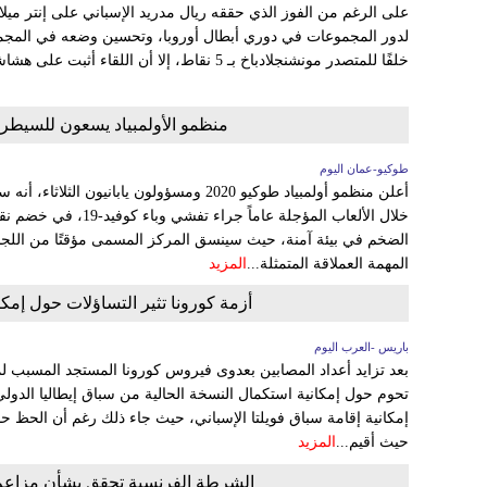
على الرغم من الفوز الذي حققه ريال مدريد الإسباني على إنتر ميلان 
خلفًا للمتصدر مونشنجلادباخ بـ 5 نقاط، إلا أن اللقاء أثبت على هشاشة دفاع الملكي هذا الموسم....
منظمو الأولمبياد يسعون للسيطر
طوكيو-عمان اليوم
أعلن منظمو أولمبياد طوكيو 2020 ومسؤولون يابان
خلال الألعاب المؤجلة عام
الضخم في بيئة آمنة، حيث سينسق المركز المسمى مؤقتًا من اللجن
المهمة العملاقة المتمثلة...
المزيد
أزمة كورونا تثير التساؤلات حول إمك
باريس -العرب اليوم
تحوم حول إمكانية استكمال النسخة الحالية من سباق إيطاليا الدول
إمكانية إقامة سباق فويلتا الإسباني، حيث جاء ذلك رغم أن الحظ 
حيث أقيم...
المزيد
الشرطة الفرنسية تحقق بشأن مزاعم 