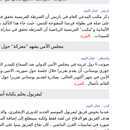
باريس - عمان اليوم
ذكر مكتب المدعي العام في باريس أن الشرطة الفرنسية تحقق ف
على صلة في بطولة فرنسا المفتوحة للتنس، حيث جاء هذا التأكي
الألمانية و"ليكيب" الفرنسية الرياضية أن الشرطة تحقق في مباراة
للسيدات....
المزيد
مجلس الأمن يشهد "معركة" حول تق
واشنطن - عمان اليوم
صوتت 6 دول غربية في مجلس الأمن الدولي ضد السماح للمدير ا
جوزي بوستاني، أن يقدم تقريرا خلال جلسة حول سورية، الاثنين
الأمن في شهر أكتوبر الحالي، بمبادرة لتقديم بوستاني تقريرا حول 
القائم بأعمال...
المزيد
ليفربول يحلم بكتابة أ
لندن - عمان اليوم
عندما يخوض فريق ليفربول الموسم الجديد للدوري الإنجليزي، والذي
هدف الفريق هو الدفاع عن لقبه فقط ولكنه سيتطلع إلى إضافة المز
صوره في ثمانينيات القرن الماضي ، كان نجاح الفريق مبنيا على ال