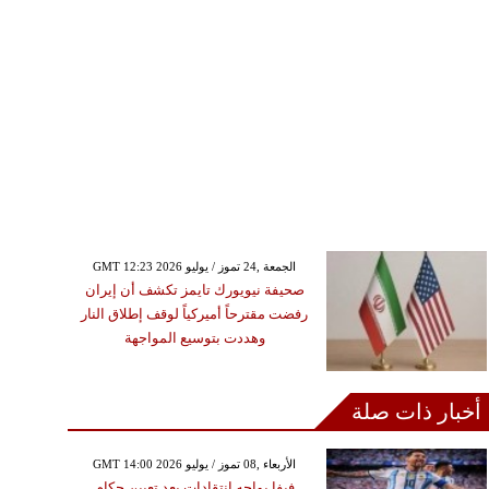
GMT 12:23 2026 الجمعة ,24 تموز / يوليو
صحيفة نيويورك تايمز تكشف أن إيران
رفضت مقترحاً أميركياً لوقف إطلاق النار
وهددت بتوسيع المواجهة
أخبار ذات صلة
GMT 14:00 2026 الأربعاء ,08 تموز / يوليو
فيفا يواجه انتقادات بعد تعيين حكام