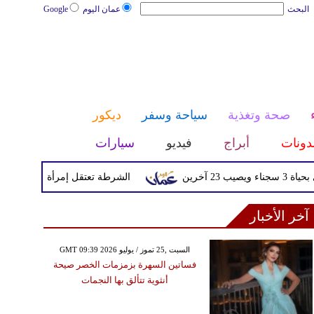
البحث
عمان اليوم
Google
صحة وتغذية
سياحة وسفر
ديكور
دونات
أبراج
فيديو
سيارات
خرين
الشرطة تعتقل إمرأة تم القبض عليه
آخر الأخبار
GMT 09:39 2026 السبت ,25 تموز / يوليو
فساتين السهرة بزمزمات الخصر صيحة
أنثوية تتألق بها النجمات