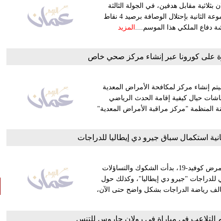
بثلاثية مقابل هدفين، في الجولة الثالثة
لدور المجموعات في دوري أبطال أوروبا، وتحسين وضعه في المجموعة الثانية بإحتلال الوصافة برصيد 4 نقاط
المزيد
ة على كورونا عبر إنشاء مركز صحي خاص
يون الثلاثاء، أنه سيتم إنشاء مركز لمكافحة الأمراض المعدية
اً جراء تفشي وباء كوفيد-19، في خضم نقاشات حيال كيفية إقامة الحدث الرياضي
ة المنظمة "مركز مراقبة الأمراض المعدية"
انية استكمال سباق جيرو دي إيطاليا للدراجات
بعد تزايد أعداد المصابين بعدوى فيروس كورونا المستجد المسبب لمرض كوفيد-19، بدأت الشكوك والتساؤلات
ي للدراجات "جيرو دي إيطاليا"، وكذلك حول
حالف رياضة الدراجات بشكل واضح حتى الآن،
التلاعب في مباراة في رولان جاروس للتنس