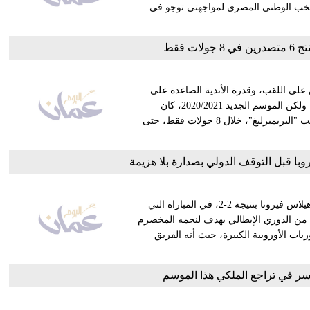
اجده في معسكر المنتخب الوطني المصري لمواجهتي توجو في
ات فقط
ن على اللقب، وقدرة الأندية الصاعدة على
المنافسة للفوز باللقب، ما يجعله الدوري الأكثر مشاهدة في العالم، ولكن الموسم الجديد 2020/2021، كان
مختلفًا للغاية، حيث استطاع 6 أندية المنافسة بقوة على صدارة ترتيب "البريميرليغ"، خلال 8 جولات فقط، حتى
با قبل التوقف الدولي بصدارة بلا هزيمة
عزز ميلان صدارته للدوري الإيطالي باقتناص تعادل قاتل من ضيفه هيلاس فيرونا بنتيجة 2-2، في المباراة التي
من الدوري الإيطالي بهدف لنجمه المخضرم
ى جميع عمالقة الدوريات الأوروبية الكبيرة، حيث أنه الفريق
لسر في تراجع الملكي هذا الموسم