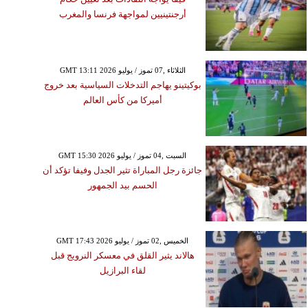
أرجنتينيين لمواجهة فرنسا والمغرب
GMT 13:11 2026 الثلاثاء ,07 تموز / يوليو
بوكيتينو يهاجم التدخلات السياسية بعد خروج
أميركا من كأس العالم
GMT 15:30 2026 السبت ,04 تموز / يوليو
جائزة رجل المباراة تثير الجدل وفيفا تؤكد أن
الحسم بيد الجمهور
GMT 17:43 2026 الخميس ,02 تموز / يوليو
هالاند يثير القلق في معسكر النرويج قبل
لقاء البرازيل