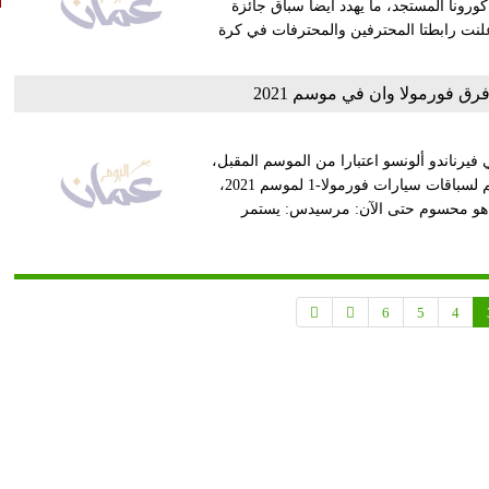
رونا المستجد، ما يهدد أيضا سباق جائزة
علنت رابطتا المحترفين والمحترفات في كرة
 فورمولا وان في موسم 2021
 فيرناندو ألونسو اعتبارا من الموسم المقبل،
ليشكل أحد التغييرات المنتظرة في قائمة السائقين في بطولة العالم لسباقات سيارات فورمولا-1 لموسم 2021،
سائقي فورمولا-1 في موسم 2021، حسب ما هو محسوم حتى الآن: مرسيدس: يستمر
6
5
4