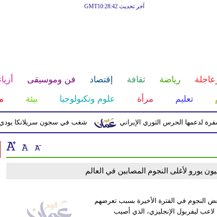
آخر تحديث GMT10:28:42
عاجلة
رياضة
ثقافة
إقتصاد
فن وموسيقى
أزياء
تعليم
مرأة
علوم وتكنولوجيا
بيئة
م
دعمها الحرس الثوري الإيراني
شغب في سجون سريلانكا يودي بحياة 3 سجناء ويصيب 23 آ
 بعض النجوم في الفترة الأخيرة بسبب تعرضهم
لاعب ليفربول الإنجليزي، الذي أصيب