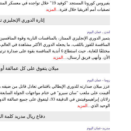
بفيروس كورونا المستجد "كوفيد 19" خلال تو
تصفيات أمم أفريقيا خلال فترة...
المزيد
إثارة الدوري الإنجليزي تنتج 6 متصدرين في 8 جول
لندن ـ عمان اليوم
يتميز الدوري الإنجليزي الممتاز، بالمنافسات النارية وقوة المنافسي
الأن. وأنهى فريق أرسنال،...
المزيد
ميلان يتفوق على كل عمالقة أورو
روما - عمان اليوم
أقيمت على ملعب "سان سيرو" في ختام مواجهات الجولة السابعة 
زلاتان إبراهيموفيتش في الدقيقة 93، ليتفوق عل
الوحيد الذي...
المزيد
دفاع ريال مدريد كلمة ا
مدريد-عمان اليوم