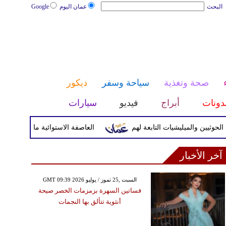
البحث
عمان اليوم
Google
صحة وتغذية
سياحة وسفر
ديكور
دونات
أبراج
فيديو
سيارات
يين والميليشيات التابعة لهم
العاصفة الاستوائية مايماي تضرب الي
آخر الأخبار
GMT 09:39 2026 السبت ,25 تموز / يوليو
فساتين السهرة بزمزمات الخصر صيحة
أنثوية تتألق بها النجمات