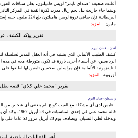
وبينما جاء جاريث بيل نجم ريال مدريد لكرة القدة في المركز الثاني 
مليون...
المزيد
تقرير يؤكد الكشف عن
لندن - عمان اليوم
كشف الطبيب الألماني الذي يشتبه في أنه العقل المدبر لسلسلة ل
الرياضيين، عن أسماء أخرى بارزة قد تكون متورطة معه في هذه 
التليفزيونية الألمانية فإن مراسلين صحفيين تابعين لها اطلعوا ع
أوروبية...
المزيد
تقرير "محمد علي كلاي" قصة بطل أثار ال
واشنطن-عمان اليوم
«ليس لدي أي مشكلة مع الفيت كونج. لم ينعتني أي شخص من الفيت
قاله محمد علي في إحدى
ويدخله لطي النسيان. ويصادف يوم 28 أبريل مرور 53 عاما على واقعة...
أهم الفعاليات الرياضية المت