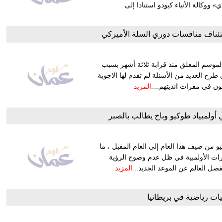
إتش كاي» ووكالة الأنباء كيودو استنادا إلى
ناف منافسات دوري السلة الأميركي
لموسم المعلق منذ قرابة ثلاثة أشهر بسبب
المستجد، في 31 يوليو بمشاركة 22 فريقا الى طرح العديد من الأسئلة لم تقدم لها الاجوبة
ون في مقرات انديتهم....
المزيد
أولمبياد طوكيو وباخ يطالب بالصبر
كيو من صيف هذا العام إلى العام المقبل ، ما
رات الأولمبية في ظل عدم وضوح الرؤية
المزيد