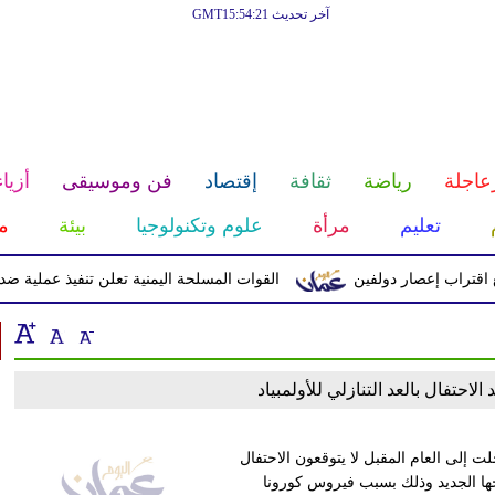
آخر تحديث GMT15:54:21
عاجلة
رياضة
ثقافة
إقتصاد
فن وموسيقى
أزياء
تعليم
مرأة
علوم وتكنولوجيا
بيئة
م
راب إعصار دولفين
القوات المسلحة اليمنية تعلن تنفيذ عملية ضد الحوث
الاحتفال بالعد التنازلي للأولمبياد
ت إلى العام المقبل لا يتوقعون الاحتفال
 من موعد افتتاحها الجديد وذلك بسبب فيروس كورونا