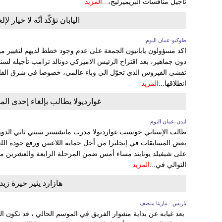
تأجيل منافسات البريميرليج،...
المزيد
اليابان تؤكّد أنّه لا خيار ل
طوكيو-عمان اليوم
اكد مسؤولون يابانيون الجمعة على عدم وجود خطط لديهم لتغيير موع
دون جماهير، بعد اقتراح الرئيس الاميركي دونالد ترامب تأجيله ل
تفشي الفيروس الذي تحوّل الى وباء عالمي، خصوصا في شرق القارة 
انطلاقها...
المزيد
غوارديولا يطالب بإلغاء إحدى الم
لندن-عمان اليوم
طالب الإسباني جوسيب غوارديولا مدرب مانشستر سيتي ثاني الدوري
بعض المسابقات في إنجلترا من أجل حماية اللاعبين ورفع جودة ال
على شيفيلد يونايتد مساء أمس ضمن المرحلة الرابعة والعشرين من
التوالي في...
المزيد
هازارد يثير حيرة ز
باريس - مارينا منصف
بعد غيابه عن بداية مشوار الفريق في الموسم الحالي ، قد تكون المب