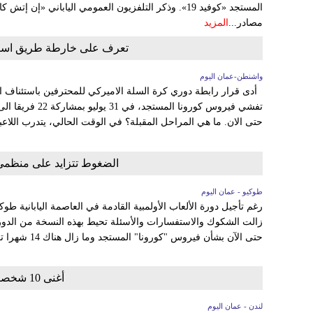
المستجد «كوفيد 19». وذكر التلفزيون العمومي الياباني «إن 
مصادر...
المزيد
تعرف على خارطة طريق استئ
واشنطن-عمان اليوم
أدى قرار رابطة دوري كرة السلة الاميركي للمحترفين باستئناف ا
تفشي فيروس كورونا 
حتى الان. ما هي المراحل المقبلة؟ في الوقت الحالي، يتدرب اللاعب
الضغوط تتزايد على منظمي 
طوكيو - عمان اليوم
رغم تأجيل دورة الألعاب الأولمبية القادمة في العاصمة اليابانية طو
زالت الشكوك والاستفسارات والأسئلة تحيط بهذه النسخة من الدو
حتى الآن بشأن فيروس "كورونا" المستجد وما زال هناك 14 شهرا تفصل العالم عن الموعد الجديد...
أغنى 10 شخصيات رياضية في بريطانيا
لندن - عمان اليوم