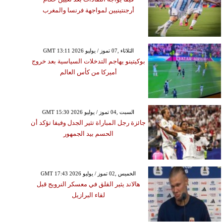
أرجنتينيين لمواجهة فرنسا والمغرب
GMT 13:11 2026 الثلاثاء ,07 تموز / يوليو
بوكيتينو يهاجم التدخلات السياسية بعد خروج
أميركا من كأس العالم
GMT 15:30 2026 السبت ,04 تموز / يوليو
جائزة رجل المباراة تثير الجدل وفيفا تؤكد أن
الحسم بيد الجمهور
GMT 17:43 2026 الخميس ,02 تموز / يوليو
هالاند يثير القلق في معسكر النرويج قبل
لقاء البرازيل