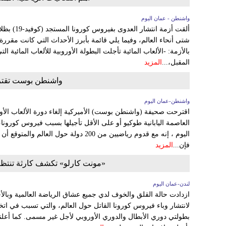
واشنطن - عمان اليوم
ألقت أزمة ا
شتى أنحاء العالم، وفيما يلي قائمة بأبرز الأحداث التي كانت مقررة ه
بالأزمة: -الألعاب المائية تأجلت البطولة الأوروبية للألعاب المائية
المقبل،...
المزيد
واشنطن بوست تقترح إل
واشنطن-عمان اليوم
اقترحت صحيفة (واشنطن بوست) الأميركية إلغاء دورة الألعاب الأولم
العاصمة اليابانية طوكيو أو على الأقل تأجيلها بسبب فيروس كورونا
اليوم ، إنه مع قدوم رياضيين من 200 دولة حول 
فإن...
المزيد
«مونت كارلو» تكشف كارثة تنتظر 
لندن-عمان اليوم
ازدادت حالة القلق والخوف لدي جميع عشاق الرياضة العالمية وبا
لانتشار وباء فيروس كورونا القاتل حول العالم، والتي تسبب في اتخاذ
بطولتي دوري الأبطال والدوري الأوروبي لأجل غير مسمى. كما أعلن