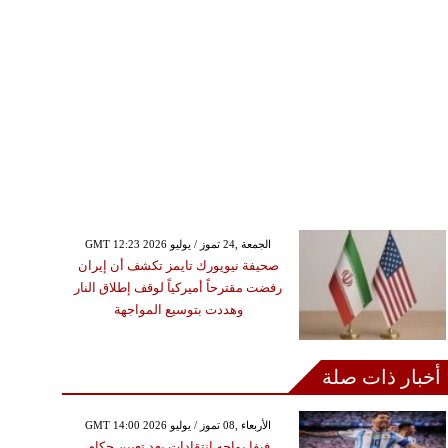
GMT 12:23 2026 الجمعة ,24 تموز / يوليو
صحيفة نيويورك تايمز تكشف أن إيران
رفضت مقترحاً أميركياً لوقف إطلاق النار
وهددت بتوسيع المواجهة
أخبار ذات صلة
GMT 14:00 2026 الأربعاء ,08 تموز / يوليو
فيفا يواجه انتقادات بعد تعيين حكام