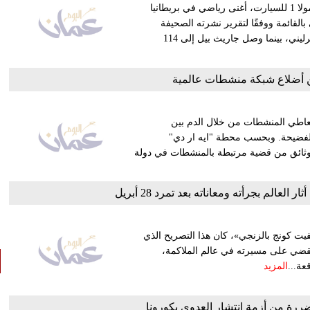
أعلنت صحيفة "صنداي تايمز" لويس هاميلتون، بطل سباقات الفورمولا 1 للسيارت، أغنى رياضي في بريطانيا
بالقائمة ووفقًا لتقرير نشرته الصحيفة
البريطانية فإن صافي ثروة لويس هاميلتون بلغ 224 مليون جنيه إسترليني، بينما وصل جاريث بيل إلى 114
 أضلاع شبكة منشطات عالمية
تعاطي المنشطات من خلال الدم بين
الفضيحة. وبحسب محطة "ايه ار دي"
لى وثائق من قضية مرتبطة بالمنشطات في دولة
عالم بجرأته ومعاناته بعد تمرد 28 أبريل
 كونج بالزنجي»، كان هذا التصريح الذي
 المناسبات في 28 أبريل 1967، وكاد أن يقضي على مسيرته في عالم الملاكمة،
المزيد
ضررة من أزمة انتشار العدوى بكورونا