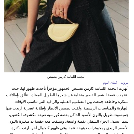
النجمة اللبنانية كارمن بصيبص
بيروت - عُمان اليوم
أبهرت النجمة اللبنانية كارمن بصيبص الجمهور مؤخراً بأحدث ظهور لها، حيث
اعتمدت قصة الشعر القصير متخلية عن شعرها الطويل المعتاد، لتتألق بإطلالات
مبتكرة وخاطفة جمعت بين التصاميم العملية والراقية التي تناسب الأوقات
النهارية والمناسبات الرسمية. ولفتت بصيبص الأنظار بإطلالة عصرية ارتدت فيها
جمبسوت طويل باللون الأسود الداكن بقصة كورسيه ضيقة مكشوفة الكتفين،
بينما انسدل الجزء السفلي بقصة واسعة، ونسقت معه حقيبة يد صغيرة باللون
الأصفر الزبدي ومجوهرات ذهبية ناعمة. وفي ظهور كاجوال آخر، ارتدت كنزة