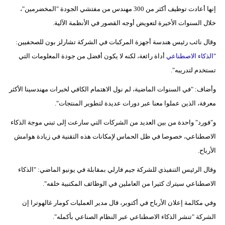
إنها أعادت توظيف أكثر من 300 مهندس من مفتشي الجودة "المخضرمين"،
فيديو
خلال السنوات الأخيرة لتعويض أوجه القصور في الأنظمة الآلية.
سيارات
وقال نائب رئيس هندسة أجهزة المركبات في الشركة تشارلز بون للصحفيين:
"
الذكاء الاصطناعي
أداة رائعة، لكنه لا يكون أفضل من جودة المعلومات التي
تستخدم لتدريبه".
وأضاف: "في السنوات الماضية، لم نول الاهتمام الكافي لخبرات مهندسينا الأكثر
معرفة، الذين عملوا معنا عبر دورات عديدة لتطوير المنتجات".
و"فورد" واحدة من بين العديد من الشركات التي سارعت إلى تبني موجة الذكاء
الاصطناعي، خصوصا في ظل الحماس لإمكانات هذه التقنية في زيادة هوامش
الأرباح.
وقال الرئيس التنفيذي للشركة جيم فارلي بمقابلة في يونيو الماضي: "الذكاء
الاصطناعي سيترك كثيرا من العاملين في الوظائف المكتبية خلفه".
وفي مكالمة إعلان الأرباح في أكتوبر، قال مدير العمليات كومار غالهوترا إن
الشركة "تنشر الذكاء الاصطناعي عبر النظام الصناعي بأكمله".