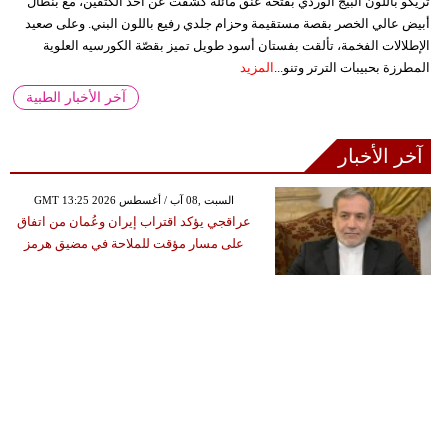
تريكو باللون البيج الوردي بفتحة عنق مائلة كشفت عن أحد الكتفين، مع بنطال
أبيض عالي الخصر بقصة مستقيمة وحزام جلدي رفيع باللون البني. وعلى صعيد
الإطلالات الفخمة، تألقت بفستان أسود طويل تميز بقصّة الكورسيه العلوية
المطرزة بحبيبات الترتر وتنو...
المزيد
آخر الأخبار الطبية
آخر الأخبار
GMT 13:25 2026 السبت ,08 آب / أغسطس
عراقجي يؤكد اقتراب إيران وعُمان من اتفاق
على مسار مؤقت للملاحة في مضيق هرمز