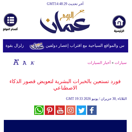
آخر تحديث GMT14:48:29
الرئيسية
أخبارعاجلة
رياضة
ثقافة
رس والمواقع السياحية مع اقتراب إعصار دولفين
زلزال بقوة 5.9 درجة يضرب جنوب الفلبين دون تسجيل ضحايا
إقتصاد
سيارات
»
أخبار السيارات
فن
وموسيقى
فورد تستعين بالخبرات البشرية لتعويض قصور الذكاء
الاصطناعي
أزياء
19:33 2026 الثلاثاء ,30 حزيران / يونيو
GMT
صحة
وتغذية
سياحة