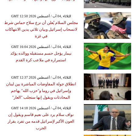
GMT 12:50 2026 الثلاثاء ,04 آب / أغسطس
مجلس السلام يُعلن أن نزع سلاح حماس شرط
لانسحاب إسرائيل وبيان ثلاثي يدين الانتهاكات
في غزة
GMT 16:04 2026 الثلاثاء ,04 آب / أغسطس
نيمار يؤجل حسم مستقبله ووالده يؤكد
استمراره في ملاعب كرة القدم
GMT 12:37 2026 الثلاثاء ,04 آب / أغسطس
انطلاق جولة المفاوضات المباشرة بين لبنان
وإسرائيل في روما و"حزب الله" يهاجم
المحادثات ويقول إنها ستجلب "العار"
GMT 14:18 2026 الثلاثاء ,04 آب / أغسطس
نواف سلام يرد على نعيم قاسم ويقول إن
العون الأكبر لإسرائيل قدمه من تفرد بقرار
الحرب