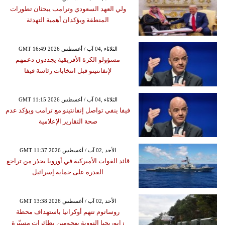
ولي العهد السعودي وترامب يبحثان تطورات
المنطقة ويؤكدان أهمية التهدئة
GMT 16:49 2026 الثلاثاء ,04 آب / أغسطس
مسؤولو الكرة الأفريقية يجددون دعمهم
لإنفانتينو قبل انتخابات رئاسة فيفا
GMT 11:15 2026 الثلاثاء ,04 آب / أغسطس
فيفا ينفي تواصل إنفانتينو مع ترامب ويؤكد عدم
صحة التقارير الإعلامية
GMT 11:37 2026 الأحد ,02 آب / أغسطس
قائد القوات الأميركية في أوروبا يحذر من تراجع
القدرة على حماية إسرائيل
GMT 13:38 2026 الأحد ,02 آب / أغسطس
روساتوم تتهم أوكرانيا باستهداف محطة
زابوريجيا النووية بهجومين بطائرات مسيّرة