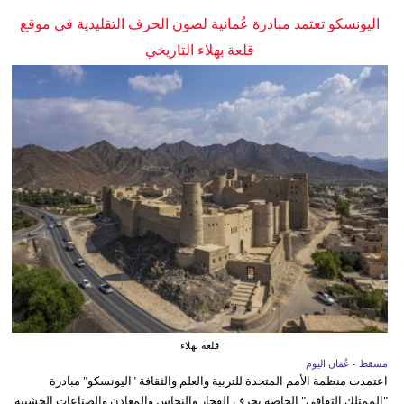
اليونسكو تعتمد مبادرة عُمانية لصون الحرف التقليدية في موقع
قلعة بهلاء التاريخي
قلعة بهلاء
مسقط - عُمان اليوم
اعتمدت منظمة الأمم المتحدة للتربية والعلم والثقافة "اليونسكو" مبادرة
"الممتلك الثقافي" الخاصة بحرف الفخار والنحاس والمعادن والصناعات الخشبية