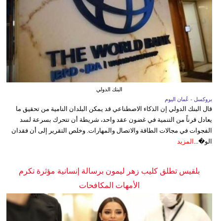
البنك الدولي
بروكسل - عُمان اليوم
قال البنك الدولي إن الذكاء الاصطناعي قد يمكن البلدان النامية من تحقيق ما
يعادل قرناً من التنمية في غضون عقد واحد، شريطة أن تتحرك بسرعة لسد
الفجوات في مجالات الطاقة والاتصال والمهارات. وخلص التقرير إلى أن فقدان
الو�...
المزيد
بلقيس تطلق كليب زهر ليمون برسالة إنسانية مؤثرة تكرم
الأمهات المكافحات