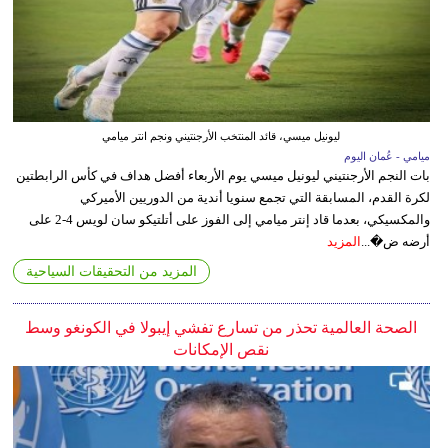
ليونيل ميسي، قائد المنتخب الأرجنتيني ونجم انتر ميامي
ميامي - عُمان اليوم
بات النجم الأرجنتيني ليونيل ميسي يوم الأربعاء أفضل هداف في كأس الرابطتين
لكرة القدم، المسابقة التي تجمع سنويا أندية من الدوريين الأميركي
والمكسيكي، بعدما قاد إنتر ميامي إلى الفوز على أتلتيكو سان لويس 4-2 على
أرضه ض�...
المزيد
المزيد من التحقيقات السياحية
الصحة العالمية تحذر من تسارع تفشي إيبولا في الكونغو وسط
نقص الإمكانات