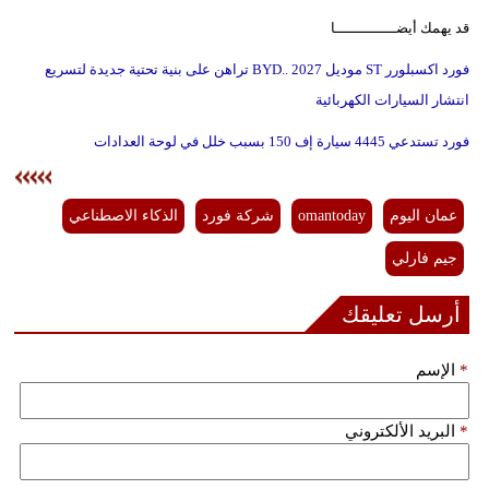
قد يهمك أيضــــــــــــــا
فورد اكسبلورر ST موديل 2027 ..BYD تراهن على بنية تحتية جديدة لتسريع
انتشار السيارات الكهربائية
فورد تستدعي 4445 سيارة إف 150 بسبب خلل في لوحة العدادات
عمان اليوم
omantoday
شركة فورد
الذكاء الاصطناعي
جيم فارلي
أرسل تعليقك
*
الإسم
*
البريد الألكتروني