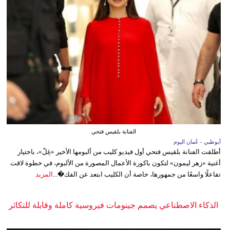
الفنانة بلقيس فتحي
أبوظبي - عُمان اليوم
أطلقت الفنانة بلقيس فتحي أول فيديو كليب من ألبومها الأخير «غِلّ»، باختيار
أغنية «زهر ليمون» لتكون باكورة الأعمال المصورة من الألبوم، في خطوة لاقت
تفاعلًا واسعًا من جمهورها، خاصة أن الكليب ابتعد عن الفك�...
المزيد
الذكاء الاصطناعي يصمم جينومات فيروسية كاملة وقابلة للتكاثر