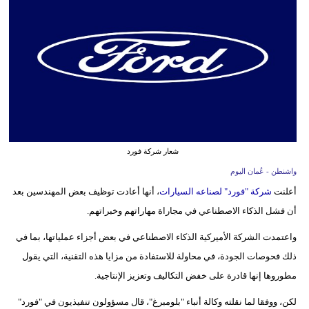
وسفر
ديكور
أخبار
إعلام
تعليم
شعار شركة فورد
مرأة
واشنطن - عُمان اليوم
علوم
أعلنت
شركة "فورد" لصناعه السيارات
، أنها أعادت توظيف بعض المهندسين بعد
وتكنولوجيا
أن فشل الذكاء الاصطناعي في مجاراة مهاراتهم وخبراتهم.
بيئة
واعتمدت الشركة الأميركية الذكاء الاصطناعي في بعض أجزاء عملياتها، بما في
ذلك فحوصات الجودة، في محاولة للاستفادة من مزايا هذه التقنية، التي يقول
مدوَّنات
مطوروها إنها قادرة على خفض التكاليف وتعزيز الإنتاجية.
أبراج
لكن، ووفقا لما نقلته وكالة أنباء "بلومبرغ"، قال مسؤولون تنفيذيون في "فورد"