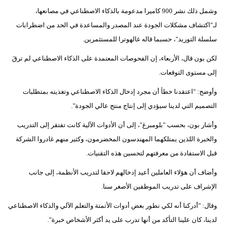
وشمل ذلك نشر 900 كاميرا مدعومة بالذكاء الاصطناعي في مصانعها،
لـ"اكتشاف مشكلات الجودة عند المصدر والمساعدة في الحد من اضطرابات
سلسلة التوريد"، حسبما قاله غالهوترا للمستثمرين.
لكن بون قال، الأربعاء، إن الفحوصات المعتمدة على الذكاء الاصطناعي لم ترقَ
إلى مستوى التوقعات.
وأوضح: "اعتقدنا خطأ أن مجرد إدخال الذكاء الاصطناعي وتغذيته بمتطلبات
التصميم التي لدينا سيؤدي إلى إنتاج منتج عالي الجودة".
وأشار بون، بحسب "بلومبرغ"، إلى أن الأدوات الآلية كانت تفتقر إلى التدريب
والخبرة اللذين يمتلكهما المهندسون المخضرمون، وكثير منهم غادروا الشركة
قبل الاستفادة من معرفتهم لتحسين هذه التقنيات.
وأضاف أن هؤلاء العاملين أعيد إدخالهم لاحقا لتدريب الأنظمة، إلى جانب
الإشراف على تدريب الموظفين الأصغر سنا.
وقال: "أدركنا أنه لكي نطور بعض أدوات الأتمتة والتعلم الآلي والذكاء الاصطناعي
لدينا، كان علينا التأكد من أنها تدرب على يد أكثر الأشخاص خبرة".