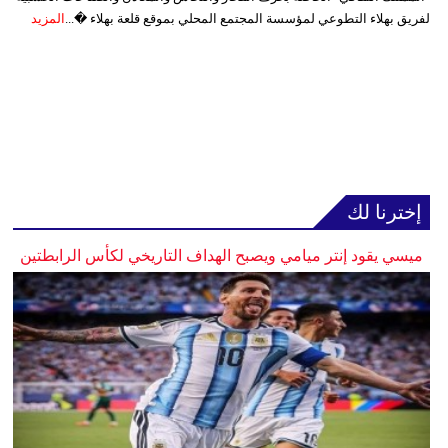
لفريق بهلاء التطوعي لمؤسسة المجتمع المحلي بموقع قلعة بهلاء �...
المزيد
إخترنا لك
ميسي يقود إنتر ميامي ويصبح الهداف التاريخي لكأس الرابطتين