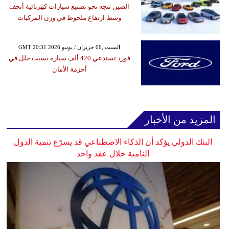
الصين تتجه نحو تصنيع سيارات كهربائية أنحف
وسط ارتفاع ملحوظ في وزن المركبات
GMT 20:31 2026 السبت ,06 حزيران / يونيو
فورد تستدعي 420 ألف سيارة بسبب خلل في
أحزمة الأمان
المزيد من الأخبار
البنك الدولي يؤكد أن الذكاء الاصطناعي قد يسرّع تنمية الدول
النامية خلال عقد واحد