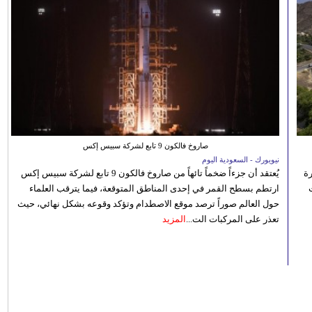
صاروخ فالكون 9 تابع لشركة سبيس إكس
نيويورك - السعودية اليوم
رة
يُعتقد أن جزءاً ضخماً تائهاً من صاروخ فالكون 9 تابع لشركة سبيس إكس
ارتطم بسطح القمر في إحدى المناطق المتوقعة، فيما يترقب العلماء
حول العالم صوراً ترصد موقع الاصطدام وتؤكد وقوعه بشكل نهائي، حيث
تعذر على المركبات الت...
المزيد