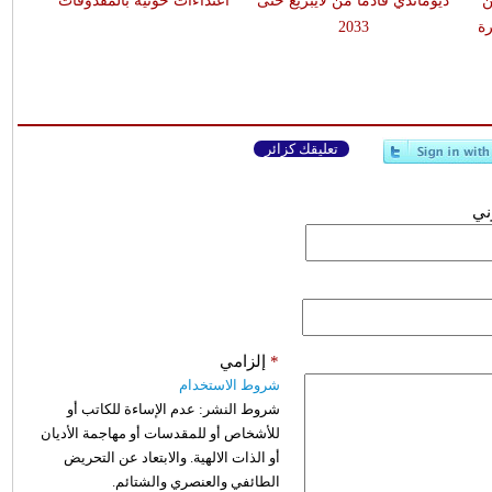
ن
ديوماندي قادماً من لايبزيغ حتى
اعتداءات حوثية بالمقذوفات
ة
2033
تعليقك كزائر
وني
*
إلزامي
شروط الاستخدام
شروط النشر:
عدم الإساءة للكاتب أو
للأشخاص أو للمقدسات أو مهاجمة الأديان
أو الذات الالهية. والابتعاد عن التحريض
الطائفي والعنصري والشتائم.