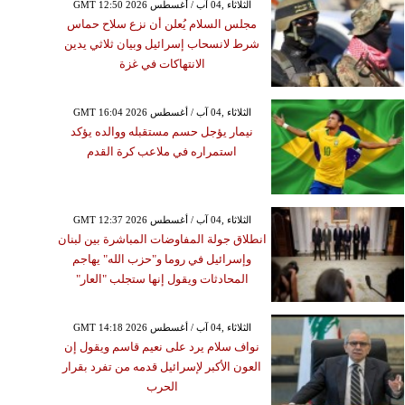
GMT 12:50 2026 الثلاثاء ,04 آب / أغسطس
مجلس السلام يُعلن أن نزع سلاح حماس
شرط لانسحاب إسرائيل وبيان ثلاثي يدين
الانتهاكات في غزة
GMT 16:04 2026 الثلاثاء ,04 آب / أغسطس
نيمار يؤجل حسم مستقبله ووالده يؤكد
استمراره في ملاعب كرة القدم
GMT 12:37 2026 الثلاثاء ,04 آب / أغسطس
انطلاق جولة المفاوضات المباشرة بين لبنان
وإسرائيل في روما و"حزب الله" يهاجم
المحادثات ويقول إنها ستجلب "العار"
GMT 14:18 2026 الثلاثاء ,04 آب / أغسطس
نواف سلام يرد على نعيم قاسم ويقول إن
العون الأكبر لإسرائيل قدمه من تفرد بقرار
الحرب