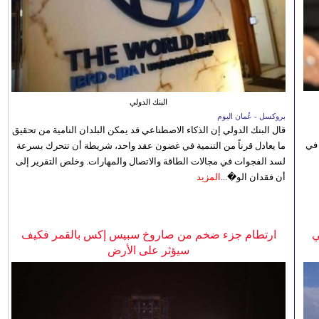
البنك الدولي
بروكسل - عُمان اليوم
قال البنك الدولي إن الذكاء الاصطناعي قد يمكن البلدان النامية من تحقيق
 في
ما يعادل قرناً من التنمية في غضون عقد واحد، شريطة أن تتحرك بسرعة
لسد الفجوات في مجالات الطاقة والاتصال والمهارات. وخلص التقرير إلى
أن فقدان الو�...
المزيد
ي
ارتطام جزء ضخم من صاروخ سبيس إكس بالقمر فكيف
سيؤثر على الأرض