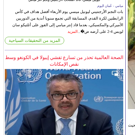
ميامي - عُمان اليوم
بات النجم الأرجنتيني ليونيل ميسي يوم الأربعاء أفضل هداف في كأس
الرابطتين لكرة القدم، المسابقة التي تجمع سنويا أندية من الدوريين
الأميركي والمكسيكي، بعدما قاد إنتر ميامي إلى الفوز على أتلتيكو سان
لويس 4-2 على أرضه ض�...
المزيد
المزيد من التحقيقات السياحية
الصحة العالمية تحذر من تسارع تفشي إيبولا في الكونغو وسط
نقص الإمكانات
حيث