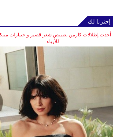
إخترنا لك
أحدث إطلالات كارمن بصيبص شعر قصير واختيارات مبتك
للأزياء