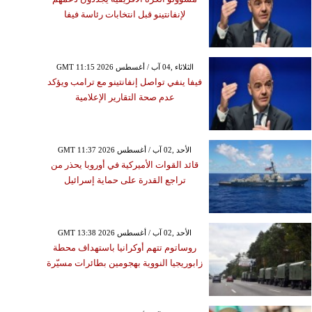
لإنفانتينو قبل انتخابات رئاسة فيفا
GMT 11:15 2026 الثلاثاء ,04 آب / أغسطس
فيفا ينفي تواصل إنفانتينو مع ترامب ويؤكد
عدم صحة التقارير الإعلامية
GMT 11:37 2026 الأحد ,02 آب / أغسطس
قائد القوات الأميركية في أوروبا يحذر من
تراجع القدرة على حماية إسرائيل
GMT 13:38 2026 الأحد ,02 آب / أغسطس
روساتوم تتهم أوكرانيا باستهداف محطة
زابوريجيا النووية بهجومين بطائرات مسيّرة