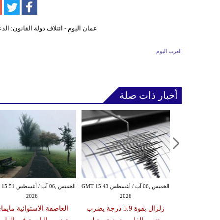
العرب اليوم
أخبار ذات صلة
الأربعاء ,05 آب / أغسطس GMT 16:02
الخميس ,06 آب / أغسطس GMT 15:43
الخميس ,06 آب / أغ
2026
2026
20
 عقوبات عن
زلزال بقوة 5.9 درجة يضرب
العاصفة الاستوائية مايما