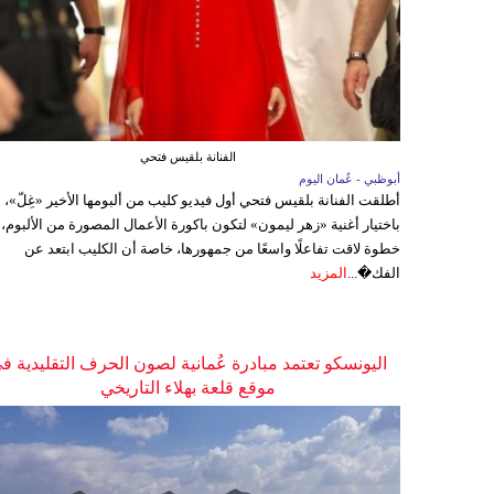
الفنانة بلقيس فتحي
أبوظبي - عُمان اليوم
أطلقت الفنانة بلقيس فتحي أول فيديو كليب من ألبومها الأخير «غِلّ»،
باختيار أغنية «زهر ليمون» لتكون باكورة الأعمال المصورة من الألبوم،
خطوة لاقت تفاعلًا واسعًا من جمهورها، خاصة أن الكليب ابتعد عن
الفك�...
المزيد
اليونسكو تعتمد مبادرة عُمانية لصون الحرف التقليدية ف
موقع قلعة بهلاء التاريخي