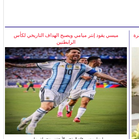
رة
ميسي يقود إنتر ميامي ويصبح الهداف التاريخي لكأس
الرابطتين
ليونيل ميسي، قائد المنتخب الأرجنتيني ونجم انتر ميامي