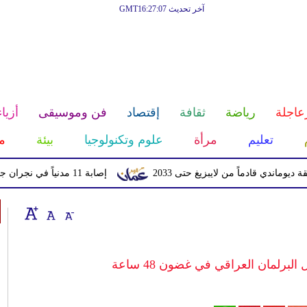
آخر تحديث GMT16:27:07
عاجلة
رياضة
ثقافة
إقتصاد
فن وموسيقى
أزياء
تعليم
مرأة
علوم وتكنولوجيا
بيئة
م
قادماً من لايبزيغ حتى 2033
إصابة 11 مدنياً في نجران جراء اعتداءات حوثية بالمقذوفات
لبرلمان العراقي في غضون 48 ساعة