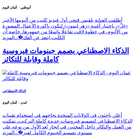
أبوظبي - عُمان اليوم
أطلقت الفنانة بلقيس فتحي أول فيديو كليب من ألبومها الأخير
«غِلّ»، باختيار أغنية «زهر ليمون» لتكون باكورة الأعمال المصورة
من الألبوم، في خطوة لاقت تفاعلًا واسعًا من جمهورها، خاصة أن
الكليب ابتعد عن الفك�...
المزيد
الذكاء الاصطناعي يصمم جينومات فيروسية
كاملة وقابلة للتكاثر
الذكاء الاصطناعي
لندن - عُمان اليوم
أعلن باحثون في الولايات المتحدة نجاحهم في استخدام تقنيات
الذكاء الاصطناعي لتصميم فيروسات جديدة كاملة التركيب، تمكنت
من العمل والتكاثر داخل المختبر، في إنجاز يُعد الأول من نوعه على
مستوى تصميم الجينوم الكامل لفير�...
المزيد