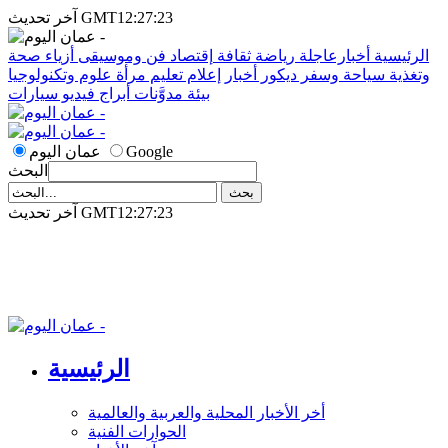
آخر تحديث GMT12:27:23
الرئيسية
أخبارعاجلة
رياضة
ثقافة
إقتصاد
فن وموسيقى
أزياء
صحة
وتغذية
سياحة وسفر
ديكور
أخبار
إعلام
تعليم
مرأة
علوم وتكنولوجيا
بيئة
مدوَّنات
أبراج
فيديو
سيارات
Google
عمان اليوم
البحث
آخر تحديث GMT12:27:23
الرئيسية
أخر الأخبار المحلية والعربية والعالمية
الحوارات الفنية