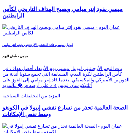
ميسي يقود إنتر ميامي ويصبح الهداف التاريخي لكأس
الرابطتين
ليونيل ميسي، قائد المنتخب الأرجنتيني ونجم انتر ميامي
ميامي - عُمان اليوم
بات النجم الأرجنتيني ليونيل ميسي يوم الأربعاء أفضل هداف في
كأس الرابطتين لكرة القدم، المسابقة التي تجمع سنويا أندية من
الدوريين الأميركي والمكسيكي، بعدما قاد إنتر ميامي إلى الفوز على
أتلتيكو سان لويس 4-2 على أرضه ض�...
المزيد
المزيد من التحقيقات السياحية
الصحة العالمية تحذر من تسارع تفشي إيبولا في الكونغو
وسط نقص الإمكانات