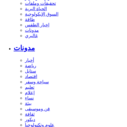
تحقيقات وملفات
الحياة البرية
السوق الإيكولوجية
طاقة
اخبار الطقس
مدونات
غاليري
مدونات
أخبار
رياضة
ستايل
اقتصاد
سياحة وسفر
تعليم
إعلام
نساء
بيئة
فن وموسيقى
ثقافة
ديكور
علوم وتكنولوجيا