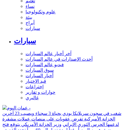
تعليم
نساء
علوم وتكنولوجيا
بيئة
أبراج
سيارات
سيارات
آخر أخبار عالم السيارات
أحدث الإصدارات في عالم السيارات
فيديو عالم السيارات
سوق السيارات
أخبار السيارات
قيد الاختبار
إختراعات
حوارات و تقارير
غاليري
شغب في سجون سريلانكا يودي بحياة 3 سجناء ويصيب 23 آخرين
الخزانة الأميركية تفرض عقوبات على منصات عملات مشفرة
لدعمها الحرس الثوري الإيراني
وزير الخزانة الأمريكي يتوقع فتح
مضيق هرمز اليوم أو غداً لمدة تصل إلى 60 يوماً
تجدد القصف