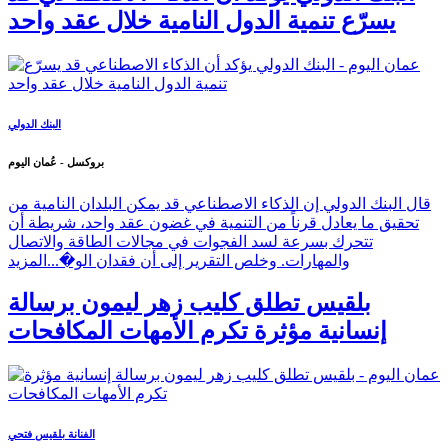
يسرّع تنمية الدول النامية خلال عقد واحد
البنك الدولي
بروكسل - عُمان اليوم
قال البنك الدولي إن الذكاء الاصطناعي قد يمكن البلدان النامية من
تحقيق ما يعادل قرناً من التنمية في غضون عقد واحد، شريطة أن
تتحرك بسرعة لسد الفجوات في مجالات الطاقة والاتصال
والمهارات. وخلص التقرير إلى أن فقدان الو�...
المزيد
بلقيس تطلق كليب زهر ليمون برسالة
إنسانية مؤثرة تكرم الأمهات المكافحات
الفنانة بلقيس فتحي