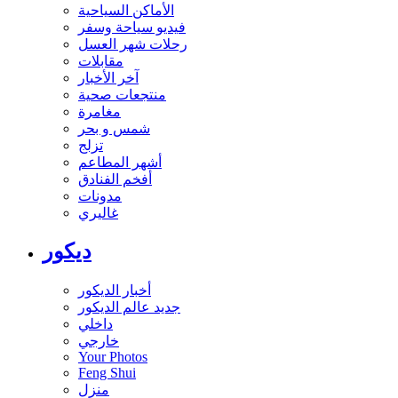
الأماكن السياحية
فيديو سياحة وسفر
رحلات شهر العسل
مقابلات
آخر الأخبار
منتجعات صحية
مغامرة
شمس و بحر
تزلج
أشهر المطاعم
أفخم الفنادق
مدونات
غاليري
ديكور
أخبار الديكور
جديد عالم الديكور
داخلي
خارجي
Your Photos
Feng Shui
منزل