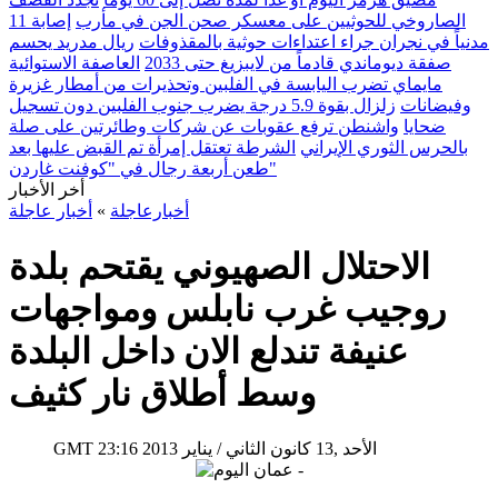
الصاروخي للحوثيين على معسكر صحن الجن في مأرب
إصابة 11
مدنياً في نجران جراء اعتداءات حوثية بالمقذوفات
ريال مدريد يحسم
صفقة ديوماندي قادماً من لايبزيغ حتى 2033
العاصفة الاستوائية
مايماي تضرب اليابسة في الفلبين وتحذيرات من أمطار غزيرة
وفيضانات
زلزال بقوة 5.9 درجة يضرب جنوب الفلبين دون تسجيل
ضحايا
واشنطن ترفع عقوبات عن شركات وطائرتين على صلة
بالحرس الثوري الإيراني
الشرطة تعتقل إمرأة تم القبض عليها بعد
طعن أربعة رجال في "كوفنت غاردن"
أخر الأخبار
أخبارعاجلة
»
أخبار عاجلة
الاحتلال الصهيوني يقتحم بلدة
روجيب غرب نابلس ومواجهات
عنيفة تندلع الان داخل البلدة
وسط أطلاق نار كثيف
23:16 2013 الأحد ,13 كانون الثاني / يناير
GMT