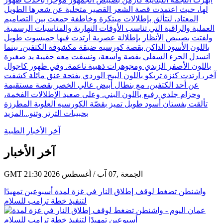
لها، حيث اعتمدت قصة الشعر القصير متخلية عن شعرها الطويل
المعتاد، لتتألق بإطلالات مبتكرة وخاطفة جمعت بين التصاميم
العملية والراقية التي تناسب الأوقات النهارية والمناسبات الرسمية.
ولفتت بصيبص الأنظار بإطلالة عصرية ارتدت فيها جمبسوت طويل
باللون الأسود الداكن بقصة كورسيه ضيقة مكشوفة الكتفين، بينما
انسدل الجزء السفلي بقصة واسعة، ونسقت معه حقيبة يد صغيرة
باللون الأصفر الزبدي ومجوهرات ذهبية ناعمة. وفي ظهور كاجوال
آخر، ارتدت كنزة تريكو باللون البيج الوردي بفتحة عنق مائلة كشفت
عن أحد الكتفين، مع بنطال أبيض عالي الخصر بقصة مستقيمة
وحزام جلدي رفيع باللون البني. وعلى صعيد الإطلالات الفخمة،
تألقت بفستان أسود طويل تميز بقصّة الكورسيه العلوية المطرزة
بحبيبات الترتر وتنو...
المزيد
آخر الأخبار الطبية
آخر الأخبار
GMT 21:30 2026 الجمعة ,07 آب / أغسطس
واشنطن تضغط لوقف إطلاق النار في غزة لمدة أسبوعين تمهيدًا
لتنفيذ خطة ترامب للسلام