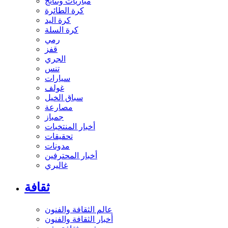
مباريات ونتائج
كرة الطائرة
كرة اليد
كرة السلة
رمي
قفز
الجري
تنس
سيارات
غولف
سباق الخيل
مصارعة
جمباز
أخبار المنتخبات
تحقيقات
مدونات
أخبار المحترفين
غاليري
ثقافة
عالم الثقافة والفنون
أخبار الثقافة والفنون