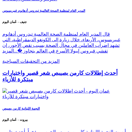
المدير العام لمنظمة الصحة العالمية تيدروس أدهانوم غيبريسوس
جنيف - عُمان اليوم
قال المدير العام لمنظمة الصحة العالمية تيدروس أدهانوم
غيبريسوس، الأربعاء، خلال زيارة إلى الكونغو الديمقراطية، التي
تشهد إضراب العاملين في مجال الصحة بسبب نقص الأجور، إن
تفشي فيروس إيبولا الأسرع في العالم يتجاوز �...
المزيد
المزيد من التحقيقات السياحية
أحدث إطلالات كارمن بصيبص شعر قصير واختيارات
مبتكرة للأزياء
النجمة اللبنانية كارمن بصيبص
بيروت - عُمان اليوم
أبهرت النجمة اللبنانية كارمن بصيبص الجمهور مؤخراً بأحدث ظهور