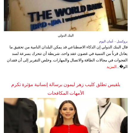
البنك الدولي
بروكسل - عُمان اليوم
قال البنك الدولي إن الذكاء الاصطناعي قد يمكن البلدان النامية من تحقيق ما
يعادل قرناً من التنمية في غضون عقد واحد، شريطة أن تتحرك بسرعة لسد
الفجوات في مجالات الطاقة والاتصال والمهارات. وخلص التقرير إلى أن فقدان
الو�...
المزيد
بلقيس تطلق كليب زهر ليمون برسالة إنسانية مؤثرة تكرم
الأمهات المكافحات