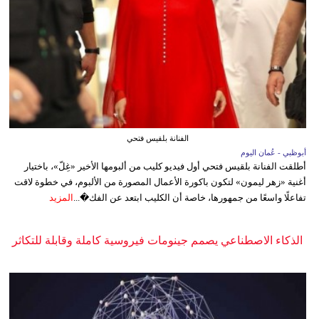
الفنانة بلقيس فتحي
أبوظبي - عُمان اليوم
أطلقت الفنانة بلقيس فتحي أول فيديو كليب من ألبومها الأخير «غِلّ»، باختيار
أغنية «زهر ليمون» لتكون باكورة الأعمال المصورة من الألبوم، في خطوة لاقت
تفاعلًا واسعًا من جمهورها، خاصة أن الكليب ابتعد عن الفك�...
المزيد
الذكاء الاصطناعي يصمم جينومات فيروسية كاملة وقابلة للتكاثر