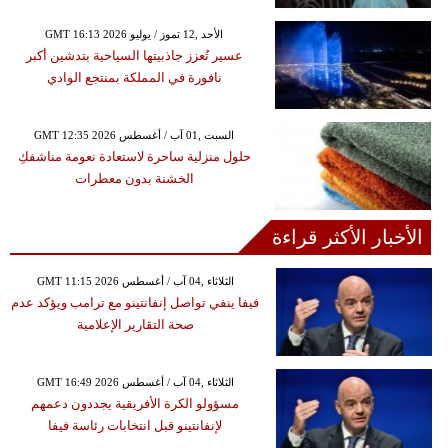
GMT 16:13 2026 الأحد ,12 تموز / يوليو
عسير تُعزز جاذبيتها السياحية بتدشين أكبر
نافورة في المملكة بمنتجع الوادي
GMT 12:35 2026 السبت ,01 آب / أغسطس
حلول منزلية ساحرة لاستعادة نعومة مناشفكِ
الخشنة بدون معطرات
الأخبار الأكثر قراءة
GMT 11:15 2026 الثلاثاء ,04 آب / أغسطس
فيفا ينفي تواصل إنفانتينو مع ترامب ويؤكد عدم
صحة التقارير الإعلامية
GMT 16:49 2026 الثلاثاء ,04 آب / أغسطس
مسؤولو الكرة الأفريقية يجددون دعمهم
لإنفانتينو قبل انتخابات رئاسة فيفا