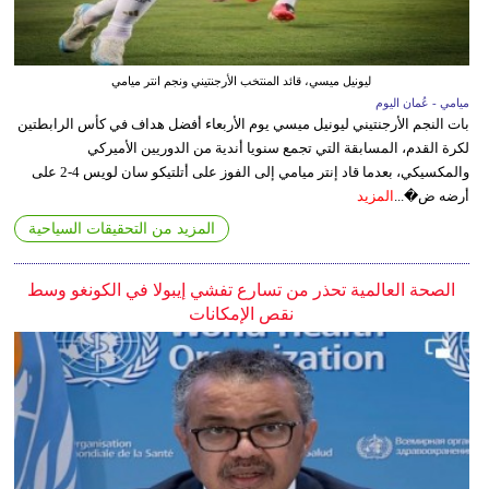
ليونيل ميسي، قائد المنتخب الأرجنتيني ونجم انتر ميامي
ميامي - عُمان اليوم
بات النجم الأرجنتيني ليونيل ميسي يوم الأربعاء أفضل هداف في كأس الرابطتين
لكرة القدم، المسابقة التي تجمع سنويا أندية من الدوريين الأميركي
والمكسيكي، بعدما قاد إنتر ميامي إلى الفوز على أتلتيكو سان لويس 4-2 على
أرضه ض�...
المزيد
المزيد من التحقيقات السياحية
الصحة العالمية تحذر من تسارع تفشي إيبولا في الكونغو وسط
نقص الإمكانات