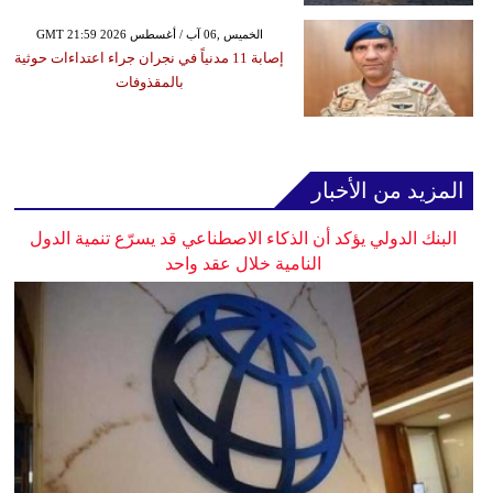
GMT 21:59 2026 الخميس ,06 آب / أغسطس
إصابة 11 مدنياً في نجران جراء اعتداءات حوثية
بالمقذوفات
المزيد من الأخبار
البنك الدولي يؤكد أن الذكاء الاصطناعي قد يسرّع تنمية الدول
النامية خلال عقد واحد