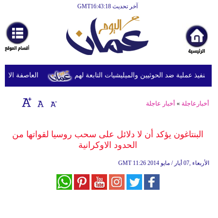
آخر تحديث GMT16:43:18
الرئيسية
أخبارعاجلة
رياضة
ثقافة
نفيذ عملية ضد الحوثيين والميليشيات التابعة لهم
العاصفة الاستوائ
إقتصاد
أخبارعاجلة
»
أخبار عاجلة
فن
وموسيقى
البنتاغون يؤكد أن لا دلائل على سحب روسيا لقواتها من
الحدود الاوكرانية
أزياء
11:26 2014 الأربعاء ,07 أيار / مايو
GMT
صحة
وتغذية
سياحة