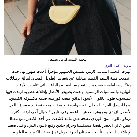
النجمة اللبنانية كارمن بصيبص
بيروت - عُمان اليوم
أبهرت النجمة اللبنانية كارمن بصيبص الجمهور مؤخراً بأحدث ظهور لها، حيث
اعتمدت قصة الشعر القصير متخلية عن شعرها الطويل المعتاد، لتتألق بإطلالات
مبتكرة وخاطفة جمعت بين التصاميم العملية والراقية التي تناسب الأوقات
النهارية والمناسبات الرسمية. ولفتت بصيبص الأنظار بإطلالة عصرية ارتدت فيها
جمبسوت طويل باللون الأسود الداكن بقصة كورسيه ضيقة مكشوفة الكتفين،
بينما انسدل الجزء السفلي بقصة واسعة، ونسقت معه حقيبة يد صغيرة باللون
الأصفر الزبدي ومجوهرات ذهبية ناعمة. وفي ظهور كاجوال آخر، ارتدت كنزة
تريكو باللون البيج الوردي بفتحة عنق مائلة كشفت عن أحد الكتفين، مع بنطال
أبيض عالي الخصر بقصة مستقيمة وحزام جلدي رفيع باللون البني. وعلى صعيد
الإطلالات الفخمة، تألقت بفستان أسود طويل تميز بقصّة الكورسيه العلوية