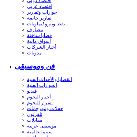
اقتصاد دولي
اقتصاد عربي
حوارات وتقارير
تقارير خاصة
نفط وبتروكيماويات
مصارف
قضايا ساخنة
أسواق مالية
أخبار الشركات
مدونات
فن وموسيقى
القضايا والأحداث الفنية
الحوارات الفنية
فيديو
أخبار النجوم
أسرار النجوم
حفلات ومهرجانات
تلفزيون
مقابلات
موسيقى عربية
سينما عالمية