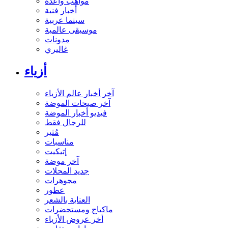
مواهب واعدة
أخبار فنية
سينما عربية
موسيقى عالمية
مدونات
غاليري
أزياء
آخر أخبار عالم الأزياء
آخر صيحات الموضة
فيديو أخبار الموضة
للرجال فقط
مُثير
مناسبات
إتيكيت
آخر موضة
جديد المحلات
مجوهرات
عطور
العناية بالشعر
ماكياج ومستحضرات
أخر عروض الأزياء