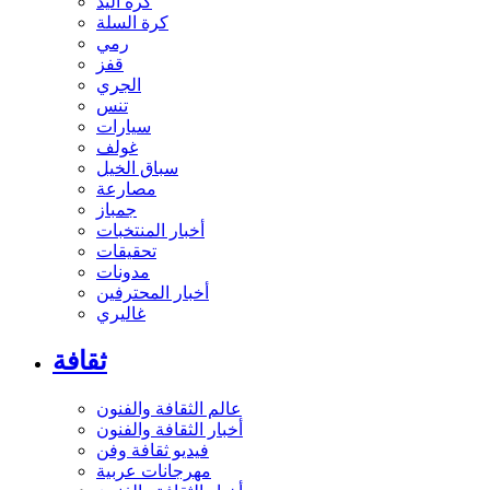
كرة اليد
كرة السلة
رمي
قفز
الجري
تنس
سيارات
غولف
سباق الخيل
مصارعة
جمباز
أخبار المنتخبات
تحقيقات
مدونات
أخبار المحترفين
غاليري
ثقافة
عالم الثقافة والفنون
أخبار الثقافة والفنون
فيديو ثقافة وفن
مهرجانات عربية