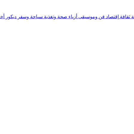
ة
ثقافة
إقتصاد
فن وموسيقى
أزياء
صحة وتغذية
سياحة وسفر
ديكور
أخب