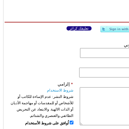
تعليقك كزائر
وني
*
إلزامي
شروط الاستخدام
شروط النشر:
عدم الإساءة للكاتب أو
للأشخاص أو للمقدسات أو مهاجمة الأديان
أو الذات الالهية. والابتعاد عن التحريض
الطائفي والعنصري والشتائم.
اُوافق على شروط الأستخدام