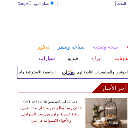
البحث
عمان اليوم
Google
صحة وتغذية
سياحة وسفر
ديكور
دونات
أبراج
فيديو
سيارات
والميليشيات التابعة لهم
العاصفة الاستوائية مايماي تضرب اليابسة
آخر الأخبار
GMT 12:51 2026 الأحد ,09 آب / أغسطس
"ذا تي روم" يُطلق تجربة شاي بعد الظهيرة
برؤية عصرية تُزاوج بين سحر السواحل
والأجواء الاستوائية في دبي