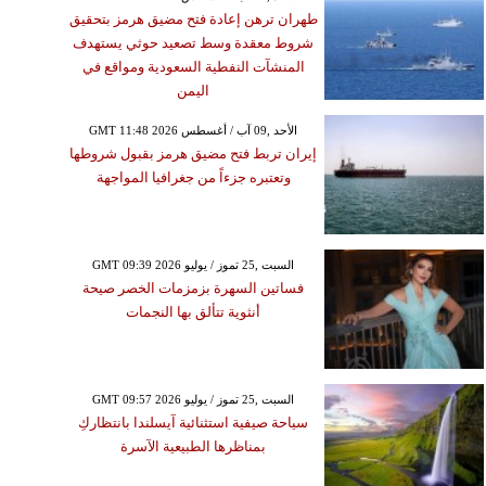
طهران ترهن إعادة فتح مضيق هرمز بتحقيق
شروط معقدة وسط تصعيد حوثي يستهدف
المنشآت النفطية السعودية ومواقع في
اليمن
GMT 11:48 2026 الأحد ,09 آب / أغسطس
إيران تربط فتح مضيق هرمز بقبول شروطها
وتعتبره جزءاً من جغرافيا المواجهة
GMT 09:39 2026 السبت ,25 تموز / يوليو
فساتين السهرة بزمزمات الخصر صيحة
أنثوية تتألق بها النجمات
GMT 09:57 2026 السبت ,25 تموز / يوليو
سياحة صيفية استثنائية آيسلندا بانتظاركِ
بمناظرها الطبيعية الآسرة