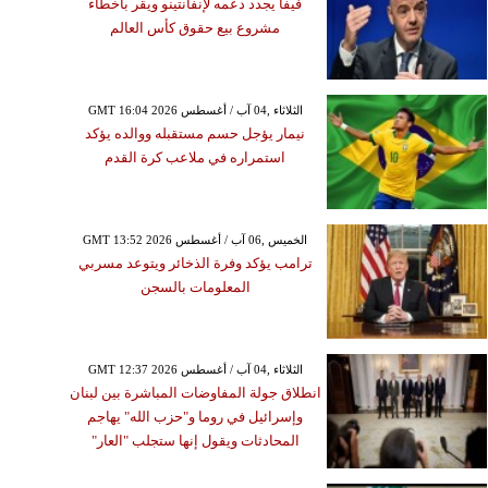
فيفا يجدد دعمه لإنفانتينو ويقر بأخطاء
مشروع بيع حقوق كأس العالم
GMT 16:04 2026 الثلاثاء ,04 آب / أغسطس
نيمار يؤجل حسم مستقبله ووالده يؤكد
استمراره في ملاعب كرة القدم
GMT 13:52 2026 الخميس ,06 آب / أغسطس
ترامب يؤكد وفرة الذخائر ويتوعد مسربي
المعلومات بالسجن
GMT 12:37 2026 الثلاثاء ,04 آب / أغسطس
انطلاق جولة المفاوضات المباشرة بين لبنان
وإسرائيل في روما و"حزب الله" يهاجم
المحادثات ويقول إنها ستجلب "العار"