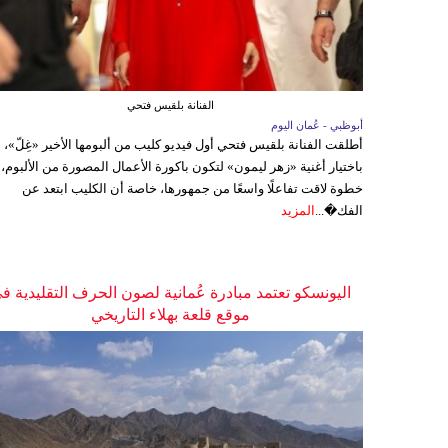
الفنانة بلقيس فتحي
أبوظبي - عُمان اليوم
أطلقت الفنانة بلقيس فتحي أول فيديو كليب من ألبومها الأخير «غِلّ»،
باختيار أغنية «زهر ليمون» لتكون باكورة الأعمال المصورة من الألبوم،
خطوة لاقت تفاعلًا واسعًا من جمهورها، خاصة أن الكليب ابتعد عن
الفك�...
المزيد
اليونسكو تعتمد مبادرة عُمانية لصون الحرف التقليدية ف
موقع قلعة بهلاء التاريخي