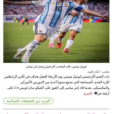
ليونيل ميسي، قائد المنتخب الأرجنتيني ونجم انتر ميامي
ميامي - عُمان اليوم
بات النجم الأرجنتيني ليونيل ميسي يوم الأربعاء أفضل هداف في كأس الرابطتين
لكرة القدم، المسابقة التي تجمع سنويا أندية من الدوريين الأميركي
والمكسيكي، بعدما قاد إنتر ميامي إلى الفوز على أتلتيكو سان لويس 4-2 على
أرضه ض�...
المزيد
المزيد من التحقيقات السياحية