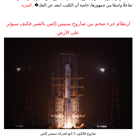
تفاعلًا واسعًا من جمهورها، خاصة أن الكليب ابتعد عن الفك�...
المزيد
ارتطام جزء ضخم من صاروخ سبيس إكس بالقمر فكيف سيؤثر
على الأرض
صاروخ فالكون 9 تابع لشركة سبيس إكس