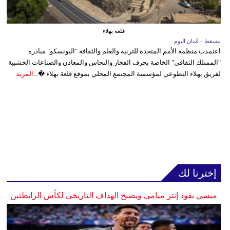
قلعة بهلاء
مسقط - عُمان اليوم
اعتمدت منظمة الأمم المتحدة للتربية والعلم والثقافة "اليونسكو" مبادرة
"الممتلك الثقافي" الخاصة بحرف الفخار والنحاس والمعادن والصناعات الخشبية
لفريق بهلاء التطوعي لمؤسسة المجتمع المحلي بموقع قلعة بهلاء �...
المزيد
إخترنا لك
ميسي يقود إنتر ميامي ويصبح الهداف التاريخي لكأس الرابطتين