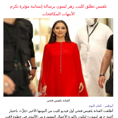
بلقيس تطلق كليب زهر ليمون برسالة إنسانية مؤثرة تكرم
الأمهات المكافحات
الفنانة بلقيس فتحي
أبوظبي - عُمان اليوم
أطلقت الفنانة بلقيس فتحي أول فيديو كليب من ألبومها الأخير «غِلّ»، باختيار
أغنية «زهر ليمون» لتكون باكورة الأعمال المصورة من الألبوم، في خطوة لاقت