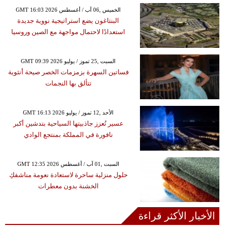
GMT 16:03 2026 الخميس ,06 آب / أغسطس
البنتاغون يضع استراتيجية نووية جديدة
استعدادًا لاحتمال مواجهة مع الصين وروسيا
GMT 09:39 2026 السبت ,25 تموز / يوليو
فساتين السهرة بزمزمات الخصر صيحة أنثوية
تتألق بها النجمات
GMT 16:13 2026 الأحد ,12 تموز / يوليو
عسير تُعزز جاذبيتها السياحية بتدشين أكبر
نافورة في المملكة بمنتجع الوادي
GMT 12:35 2026 السبت ,01 آب / أغسطس
حلول منزلية ساحرة لاستعادة نعومة مناشفكِ
الخشنة بدون معطرات
الأخبار الأكثر قراءة