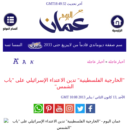
آخر تحديث GMT18:49:32
الرئيسية
أخبارعاجلة
رياضة
ثقافة
سم صفقة ديوماندي قادماً من لايبزيغ حتى 2033
النمسا تسجل أعلى درج
إقتصاد
أخبارعاجلة
»
أخبار عاجلة
فن
وموسيقى
"الخارجية الفلسطينية" تدين الاعتداء الإسرائيلي على "باب
الشمس"
أزياء
10:08 2013 الأحد ,13 كانون الثاني / يناير
GMT
صحة
وتغذية
سياحة