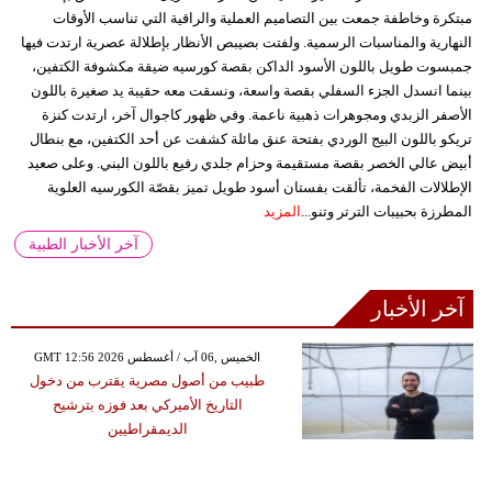
مبتكرة وخاطفة جمعت بين التصاميم العملية والراقية التي تناسب الأوقات
النهارية والمناسبات الرسمية. ولفتت بصيبص الأنظار بإطلالة عصرية ارتدت فيها
جمبسوت طويل باللون الأسود الداكن بقصة كورسيه ضيقة مكشوفة الكتفين،
بينما انسدل الجزء السفلي بقصة واسعة، ونسقت معه حقيبة يد صغيرة باللون
الأصفر الزبدي ومجوهرات ذهبية ناعمة. وفي ظهور كاجوال آخر، ارتدت كنزة
تريكو باللون البيج الوردي بفتحة عنق مائلة كشفت عن أحد الكتفين، مع بنطال
أبيض عالي الخصر بقصة مستقيمة وحزام جلدي رفيع باللون البني. وعلى صعيد
الإطلالات الفخمة، تألقت بفستان أسود طويل تميز بقصّة الكورسيه العلوية
المطرزة بحبيبات الترتر وتنو...
المزيد
آخر الأخبار الطبية
آخر الأخبار
GMT 12:56 2026 الخميس ,06 آب / أغسطس
طبيب من أصول مصرية يقترب من دخول
التاريخ الأميركي بعد فوزه بترشيح
الديمقراطيين