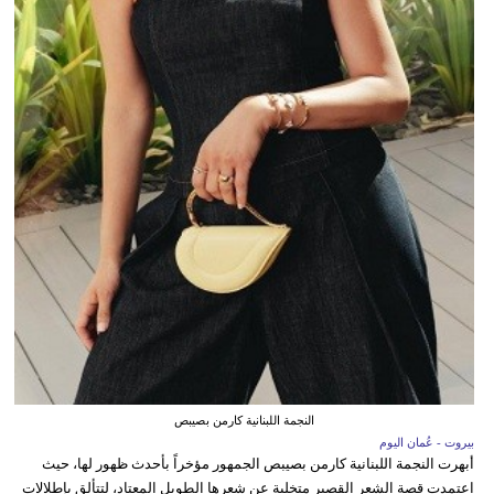
النجمة اللبنانية كارمن بصيبص
بيروت - عُمان اليوم
أبهرت النجمة اللبنانية كارمن بصيبص الجمهور مؤخراً بأحدث ظهور لها، حيث
اعتمدت قصة الشعر القصير متخلية عن شعرها الطويل المعتاد، لتتألق بإطلالات