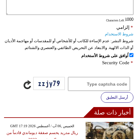
فيديو
: Characters Left
سيارات
*
إلزامي
شروط الاستخدام
شروط النشر:
عدم الإساءة للكاتب أو للأشخاص أو للمقدسات أو مهاجمة الأديان
أو الذات الالهية. والابتعاد عن التحريض الطائفي والعنصري والشتائم.
اُوافق على شروط الأستخدام
Security Code
*
أرسل التعليق
أخبار ذات صلة
GMT 17:19 2026 الخميس ,06 آب / أغسطس
ريال مدريد يحسم صفقة ديوماندي قادماً من