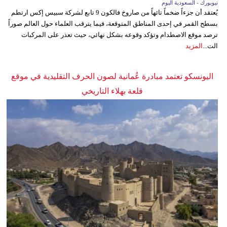
نيويورك - السعودية اليوم
يُعتقد أن جزءاً ضخماً تائهاً من صاروخ فالكون 9 تابع لشركة سبيس إكس ارتطم
بسطح القمر في إحدى المناطق المتوقعة، فيما يترقب العلماء حول العالم صوراً
ترصد موقع الاصطدام وتؤكد وقوعه بشكل نهائي، حيث تعذر على المركبات
الت...
المزيد
اليونسكو تعتمد مبادرة عُمانية لصون الحرف التقليدية في موقع
قلعة بهلاء التاريخي