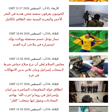
GMT 21:57 2026 الأربعاء ,05 آب / أغسطس
الحوثيون يغرقون سفينة شحن هندية في البحر
الأحمر والبحرية اليمنية تنقذ الطاقم بالكامل
GMT 16:04 2026 الثلاثاء ,04 آب / أغسطس
نيمار يؤجل حسم مستقبله ووالده يؤكد
استمراره في ملاعب كرة القدم
GMT 12:50 2026 الثلاثاء ,04 آب / أغسطس
مجلس السلام يُعلن أن نزع سلاح حماس شرط
لانسحاب إسرائيل وبيان ثلاثي يدين الانتهاكات
في غزة
GMT 12:37 2026 الثلاثاء ,04 آب / أغسطس
انطلاق جولة المفاوضات المباشرة بين لبنان
وإسرائيل في روما و"حزب الله" يهاجم
المحادثات ويقول إنها ستجلب "العار"
GMT 14:18 2026 الثلاثاء ,04 آب / أغسطس